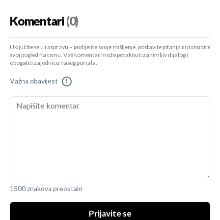
Komentari
(0)
Uključite se u raspravu – podijelite svoje mišljenje, postavite pitanja ili ponudite
svoj pogled na temu. Vaš komentar može potaknuti zanimljiv dijalog i
obogatiti zajednicu našeg portala.
Važna obavijest
!
1500 znakova preostalo
Prijavite se