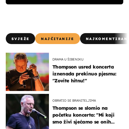
SVJEŽE
NAJČITANIJE
NAJKOMENTIRAN
DRAMA U ŠIBENIKU
Thompson usred koncerta
iznenada prekinuo pjesmu:
"Zovite hitnu!"
OBRATIO SE BRANITELJIMA
Thompson se slomio na
početku koncerta: "Mi koji
smo živi sjećamo se onih
koji nisu..."