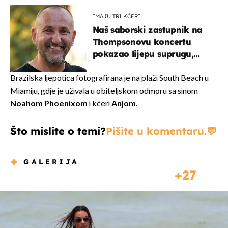
IMAJU TRI KĆERI
Naš saborski zastupnik na
Thompsonovu koncertu
pokazao lijepu suprugu,
koja godinama izbjegava
javnost
Brazilska ljepotica fotografirana je na plaži South Beach u
Miamiju, gdje je uživala u obiteljskom odmoru sa sinom
Noahom Phoenixom
i kćeri
Anjom
.
Što mislite o temi?
Pišite u komentaru.
GALERIJA
27