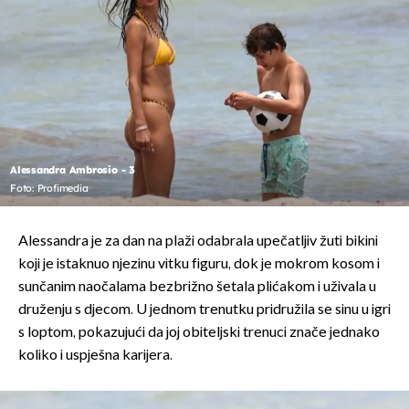
Alessandra Ambrosio - 3
Foto: Profimedia
Alessandra je za dan na plaži odabrala upečatljiv žuti bikini
koji je istaknuo njezinu vitku figuru, dok je mokrom kosom i
sunčanim naočalama bezbrižno šetala plićakom i uživala u
druženju s djecom. U jednom trenutku pridružila se sinu u igri
s loptom, pokazujući da joj obiteljski trenuci znače jednako
koliko i uspješna karijera.