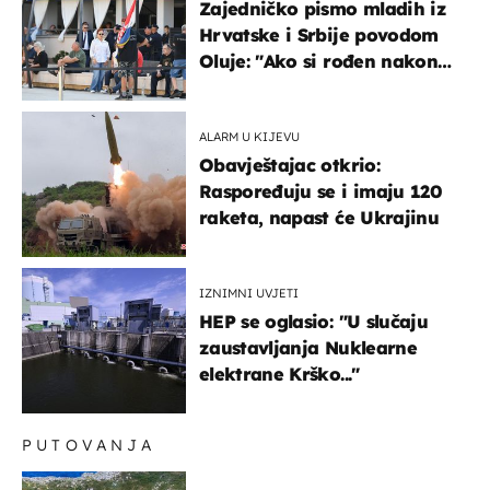
Zajedničko pismo mladih iz
Hrvatske i Srbije povodom
Oluje: "Ako si rođen nakon
'95..."
ALARM U KIJEVU
Obavještajac otkrio:
Raspoređuju se i imaju 120
raketa, napast će Ukrajinu
IZNIMNI UVJETI
HEP se oglasio: "U slučaju
zaustavljanja Nuklearne
elektrane Krško..."
PUTOVANJA