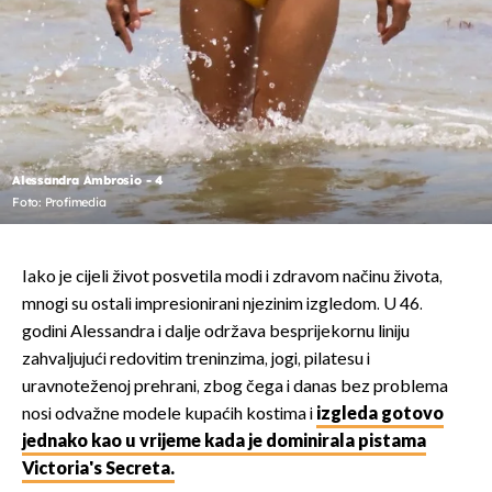
Alessandra Ambrosio - 4
Foto: Profimedia
Iako je cijeli život posvetila modi i zdravom načinu života,
mnogi su ostali impresionirani njezinim izgledom. U 46.
godini Alessandra i dalje održava besprijekornu liniju
zahvaljujući redovitim treninzima, jogi, pilatesu i
uravnoteženoj prehrani, zbog čega i danas bez problema
nosi odvažne modele kupaćih kostima i
izgleda gotovo
jednako kao u vrijeme kada je dominirala pistama
Victoria's Secreta.