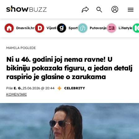
Dnevnik.hr
Vijesti
Sport
Putovanja
Lifestyle
MAMILA POGLEDE
Ni u 46. godini joj nema ravne! U
bikiniju pokazala figuru, a jedan detalj
raspirio je glasine o zarukama
Piše
E. G.
,
25.06.2026 @ 20:44
CELEBRITY
KOMENTARI
OMOGUĆI OBAVIJESTI