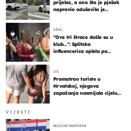
prijelaz, a ono što je pješak
napravio oduševilo je
društvene mreže
UŽAS…
"Ove tri štrace došle su u
klub…": Splitska
influencerica oplela po
ženama zbog užasnog
ponašanja
LOL
Promatrao turiste u
Hrvatskoj, njegova
zapažanja nasmijala cijelu
regiju
VIJESTI
REZULTAT RAZMJENE