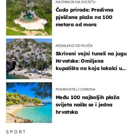
NAJMANJA NA SVIJETU
Čudo prirode: Predivna
pješčana plaža na 100
metara od mora
NEDALEKO OD PLOČA
Skriveni vojni tuneli na jugu
Hrvatske: Omiljena
kupališta na koja lokalci u
miru dolaze roniti i skakati
u more
POKROVITELJ CORONA
Među 100 najboljih plaža
svijeta našla se i jedna
hrvatska
SPORT