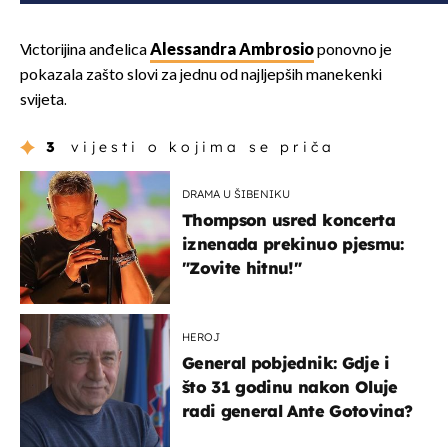
Victorijina anđelica
Alessandra Ambrosio
ponovno je
pokazala zašto slovi za jednu od najljepših manekenki
svijeta.
3
vijesti o kojima se priča
DRAMA U ŠIBENIKU
Thompson usred koncerta
iznenada prekinuo pjesmu:
"Zovite hitnu!"
HEROJ
General pobjednik: Gdje i
što 31 godinu nakon Oluje
radi general Ante Gotovina?