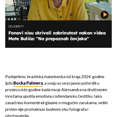
CELEBRITY
Fanovi nisu skrivali zabrinutost nakon videa
Mate Bulića: "Ne prepoznah čovjeka"
Podsjetimo, brazilska manekenka od kraja 2024. godine
ljubi
Bucka Palmera
, a svoju su vezu javno potvrdili u
prosincu iste godine kada mu je Alessandra na društvenim
mrežama uputila emotivnu rođendansku čestitku. Iako
zasad nisu komentirali glasine o mogućim zarukama, veliki
prsten nije promaknuo budnom oku fotografa i
obožavatelja.