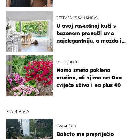
itekako nas se dojmila
I TERASA JE SAN SNOVA!
U ovoj raskošnoj kući s
bazenom pronašli smo
najelegantniju, a možda i
najljepšu bijelu kuhinju
VOLE SUNCE
Nama smeta paklena
vrućina, ali njima ne: Ovo
cvijeće uživa i na plus 40
ZABAVA
SVAKA ČAST
Bahato mu prepriječio