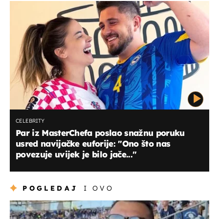
CELEBRITY
Par iz MasterChefa poslao snažnu poruku
usred navijačke euforije: "Ono što nas
povezuje uvijek je bilo jače..."
POGLEDAJ
I OVO