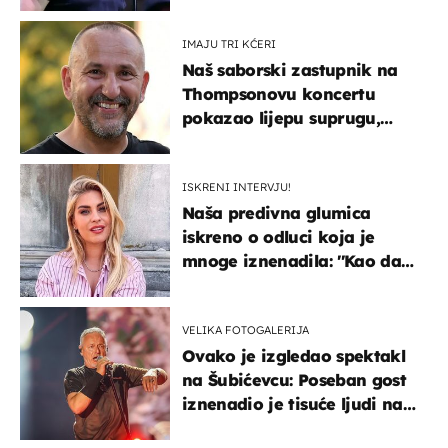
IMAJU TRI KĆERI
Naš saborski zastupnik na
Thompsonovu koncertu
pokazao lijepu suprugu,
koja godinama izbjegava
javnost
ISKRENI INTERVJU!
Naša predivna glumica
iskreno o odluci koja je
mnoge iznenadila: ''Kao da
mi je veliki teret pao s leđa''
VELIKA FOTOGALERIJA
Ovako je izgledao spektakl
na Šubićevcu: Poseban gost
iznenadio je tisuće ljudi na
Thompsonovu koncertu