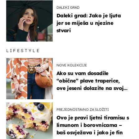
DALEKI GRAD
Daleki grad: Jako je ljuta
jer se miješa u njezine
stvari
LIFESTYLE
NOVE KOLEKCIJE
Ako su vam dosadile
“obične” plave traperice,
ove jeseni dolazite na svoje
- izdvajamo 15 hit modela
PREJEDNOSTAVNO ZA SLOŽITI
Ovo je pravi ljetni tiramisu s
limunom i borovnicama –
baš osvježava i jako je fin