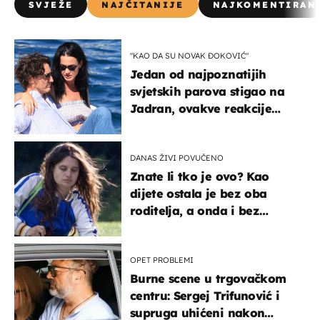
SVJEŽE
NAJČITANIJE
NAJKOMENTIRAN
"KAO DA SU NOVAK ĐOKOVIĆ"
Jedan od najpoznatijih
svjetskih parova stigao na
Jadran, ovakve reakcije
vjerojatno nisu očekivali
DANAS ŽIVI POVUČENO
Znate li tko je ovo? Kao
dijete ostala je bez oba
roditelja, a onda i bez
milijuna koje je trebala
naslijediti
OPET PROBLEMI
Burne scene u trgovačkom
centru: Sergej Trifunović i
supruga uhićeni nakon