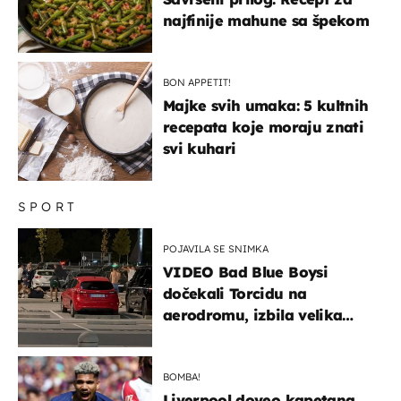
najfinije mahune sa špekom
BON APPETIT!
Majke svih umaka: 5 kultnih
recepata koje moraju znati
svi kuhari
SPORT
POJAVILA SE SNIMKA
VIDEO Bad Blue Boysi
dočekali Torcidu na
aerodromu, izbila velika
masovna tučnjava
BOMBA!
Liverpool doveo kapetana