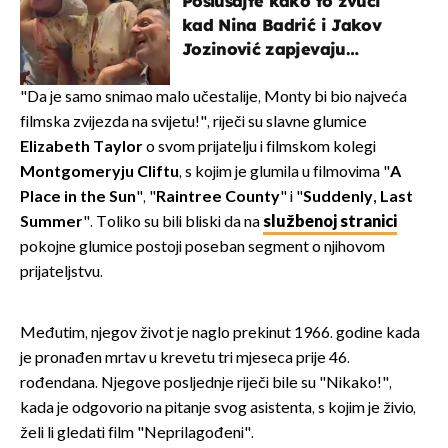
Poslušajte kako to zvuči
kad Nina Badrić i Jakov
Jozinović zapjevaju
Oliverov hit!
"Da je samo snimao malo učestalije, Monty bi bio najveća
filmska zvijezda na svijetu!", riječi su slavne glumice
Elizabeth Taylor
o svom prijatelju i filmskom kolegi
Montgomeryju Cliftu
, s kojim je glumila u filmovima "
A
Place in the Sun
", "
Raintree County
" i "
Suddenly, Last
Summer
". Toliko su bili bliski da na
službenoj stranici
pokojne glumice postoji poseban segment o njihovom
prijateljstvu.
Međutim, njegov život je naglo prekinut 1966. godine kada
je pronađen mrtav u krevetu tri mjeseca prije 46.
rođendana. Njegove posljednje riječi bile su "Nikako!",
kada je odgovorio na pitanje svog asistenta, s kojim je živio,
želi li gledati film "Neprilagođeni".