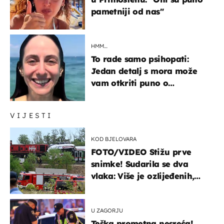
pametniji od nas"
HMM…
To rade samo psihopati:
Jedan detalj s mora može
vam otkriti puno o
prijateljima
VIJESTI
KOD BJELOVARA
FOTO/VIDEO Stižu prve
snimke! Sudarila se dva
vlaka: Više je ozlijeđenih,
hitne službe na terenu
U ZAGORJU
Teška prometna nesreća!