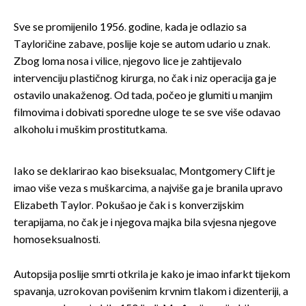
Sve se promijenilo 1956. godine, kada je odlazio sa
Tayloričine zabave, poslije koje se autom udario u znak.
Zbog loma nosa i vilice, njegovo lice je zahtijevalo
intervenciju plastičnog kirurga, no čak i niz operacija ga je
ostavilo unakaženog. Od tada, počeo je glumiti u manjim
filmovima i dobivati sporedne uloge te se sve više odavao
alkoholu i muškim prostitutkama.
Iako se deklarirao kao biseksualac, Montgomery Clift je
imao više veza s muškarcima, a najviše ga je branila upravo
Elizabeth Taylor. Pokušao je čak i s konverzijskim
terapijama, no čak je i njegova majka bila svjesna njegove
homoseksualnosti.
Autopsija poslije smrti otkrila je kako je imao infarkt tijekom
spavanja, uzrokovan povišenim krvnim tlakom i dizenteriji, a