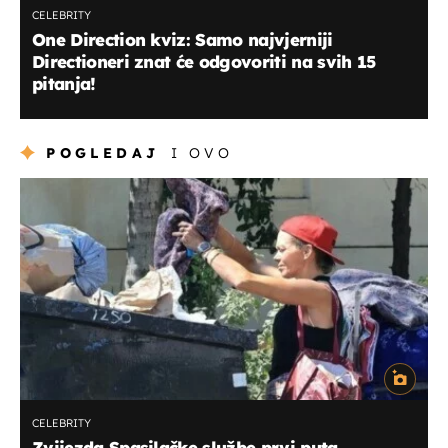
CELEBRITY
One Direction kviz: Samo najvjerniji
Directioneri znat će odgovoriti na svih 15
pitanja!
POGLEDAJ
I OVO
CELEBRITY
Zvijezda Spasilačke službe prvi puta