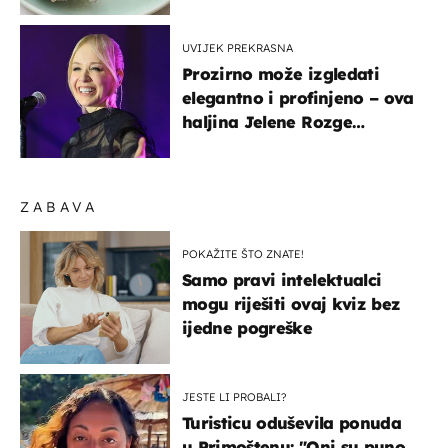
UVIJEK PREKRASNA
Prozirno može izgledati
elegantno i profinjeno – ova
haljina Jelene Rozge
najbolji je dokaz
ZABAVA
POKAŽITE ŠTO ZNATE!
Samo pravi intelektualci
mogu riješiti ovaj kviz bez
ijedne pogreške
JESTE LI PROBALI?
Turisticu oduševila ponuda
u Primoštenu: "Oni su puno