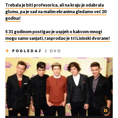
Trebala je biti profesorica, ali na kraju je odabrala
glumu, pa je sad na malim ekranima gledamo već 20
godina!
S 31 godinom postigao je uspjeh o kakvom mnogi
mogu samo sanjati, rasprodao je tri Lisinski dvorane!
POGLEDAJ
I OVO