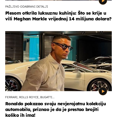
PAŽLJIVO ODABRANI DETALJI
Plesom otkrila luksuznu kuhinju: Što se krije u
vili Meghan Markle vrijednoj 14 milijuna dolara?
FERRARI, ROLLS ROYCE, BUGATTI...
Ronaldo pokazao svoju nevjerojatnu kolekciju
automobila, priznao je da je prestao brojiti
koliko ih ima!