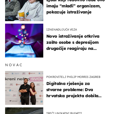
imaju “mlađi” organizam,
pokazuje istraživanje
IZNENAĐUJUĆA VEZA
Novo istraživanje otkriva
zašto osobe s depresijom
drugačije reagiraju na
lajkove
NOVAC
POKROVITELJ PHILIP MORRIS ZAGREB
Digitalna rješenja za
stvarne probleme: Dva
hrvatska projekta dobila
potporu za razvoj
TREĆI UNIKATNI BUGATTI