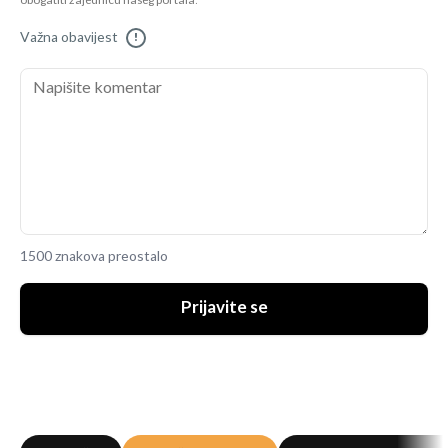
obogatiti zajednicu našeg portala.
Važna obavijest
!
1500 znakova preostalo
Prijavite se