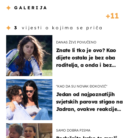
GALERIJA
11
3
vijesti o kojima se priča
DANAS ŽIVI POVUČENO
Znate li tko je ovo? Kao
dijete ostala je bez oba
roditelja, a onda i bez
milijuna koje je trebala
naslijediti
"KAO DA SU NOVAK ĐOKOVIĆ"
Jedan od najpoznatijih
svjetskih parova stigao na
Jadran, ovakve reakcije
vjerojatno nisu očekivali
SAMO DOBRA PISMA