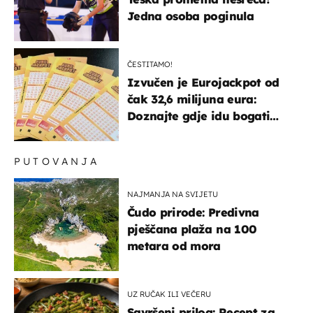
Jedna osoba poginula
ČESTITAMO!
Izvučen je Eurojackpot od
čak 32,6 milijuna eura:
Doznajte gdje idu bogati
dobitci u Hrvatskoj
PUTOVANJA
NAJMANJA NA SVIJETU
Čudo prirode: Predivna
pješčana plaža na 100
metara od mora
UZ RUČAK ILI VEČERU
Savršeni prilog: Recept za