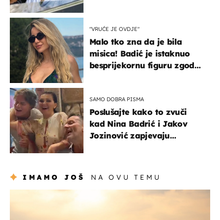
svađe!
"VRUĆE JE OVDJE"
Malo tko zna da je bila
misica! Badić je istaknuo
besprijekornu figuru zgodne
voditeljice
SAMO DOBRA PISMA
Poslušajte kako to zvuči
kad Nina Badrić i Jakov
Jozinović zapjevaju
Oliverov hit!
IMAMO JOŠ
NA OVU TEMU
zanimljivosti