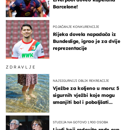
Barcelone!
POJAČANJE KONKURENCIJE
Rijeka dovela napadača iz
Bundeslige, igrao je za dvije
reprezentacije
ZDRAVLJE
NAJSIGURNIJI OBLIK REKREACIJE
Vježbe za koljeno u moru: 5
sigurnih vježbi koje mogu
smanjiti bol i poboljšati
pokretljivost
STUDIJA NA GOTOVO 1.900 OSOBA
Ljudi koji redovito rade ovo