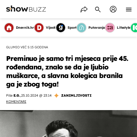
Dnevnik.hr
Vijesti
Sport
Putovanja
Lifestyle
GLUMIO VEĆ S 15 GODINA
Preminuo je samo tri mjeseca prije 45.
rođendana, znalo se da je ljubio
muškarce, a slavna kolegica branila
ga je zbog toga!
Piše
E.G.
,
25.10.2024 @ 23:14
ZANIMLJIVOSTI
KOMENTARI
OMOGUĆI OBAVIJESTI