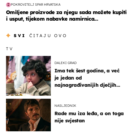
POKROVITELJ SPAR HRVATSKA
Omiljene proizvode za njegu sada možete kupiti
i usput, tijekom nabavke namirnica...
SVI
ČITAJU OVO
TV
DALEKI GRAD
Ima tek šest godina, a već
je jedan od
najnagrađivanijih dječjih
glumaca
NASLJEDNIK
Rade mu iza leđa, a on toga
nije svjestan