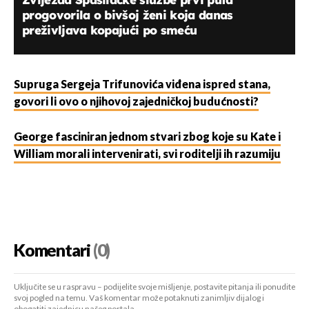
progovorila o bivšoj ženi koja danas
preživljava kopajući po smeću
Supruga Sergeja Trifunovića viđena ispred stana,
govori li ovo o njihovoj zajedničkoj budućnosti?
George fasciniran jednom stvari zbog koje su Kate i
William morali intervenirati, svi roditelji ih razumiju
Komentari
(0)
Uključite se u raspravu – podijelite svoje mišljenje, postavite pitanja ili ponudite
svoj pogled na temu. Vaš komentar može potaknuti zanimljiv dijalog i