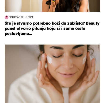
POKROVITELJ BIPA
Što je stvarno potrebno koži da zablista? Beauty
panel otvorio pitanja koja si i same često
postavljamo...
moda & ljepota