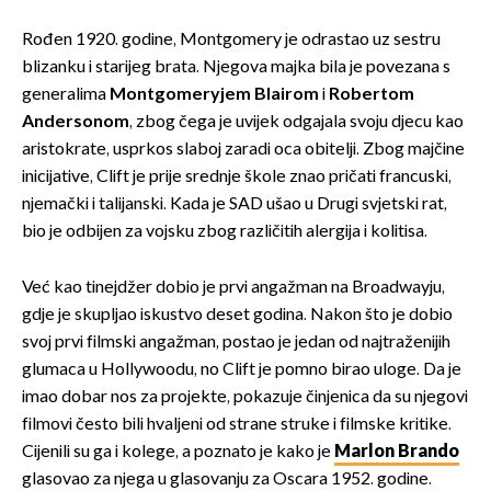
Rođen 1920. godine, Montgomery je odrastao uz sestru
blizanku i starijeg brata. Njegova majka bila je povezana s
generalima
Montgomeryjem Blairom
i
Robertom
Andersonom
, zbog čega je uvijek odgajala svoju djecu kao
aristokrate, usprkos slaboj zaradi oca obitelji. Zbog majčine
inicijative, Clift je prije srednje škole znao pričati francuski,
njemački i talijanski. Kada je SAD ušao u Drugi svjetski rat,
bio je odbijen za vojsku zbog različitih alergija i kolitisa.
Već kao tinejdžer dobio je prvi angažman na Broadwayju,
gdje je skupljao iskustvo deset godina. Nakon što je dobio
svoj prvi filmski angažman, postao je jedan od najtraženijih
glumaca u Hollywoodu, no Clift je pomno birao uloge. Da je
imao dobar nos za projekte, pokazuje činjenica da su njegovi
filmovi često bili hvaljeni od strane struke i filmske kritike.
Cijenili su ga i kolege, a poznato je kako je
Marlon Brando
glasovao za njega u glasovanju za Oscara 1952. godine.