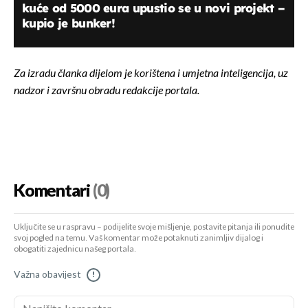
kuće od 5000 eura upustio se u novi projekt –
kupio je bunker!
Za izradu članka dijelom je korištena i umjetna inteligencija, uz
nadzor i završnu obradu redakcije portala.
Komentari
(0)
Uključite se u raspravu – podijelite svoje mišljenje, postavite pitanja ili ponudite
svoj pogled na temu. Vaš komentar može potaknuti zanimljiv dijalog i
obogatiti zajednicu našeg portala.
Važna obavijest
!