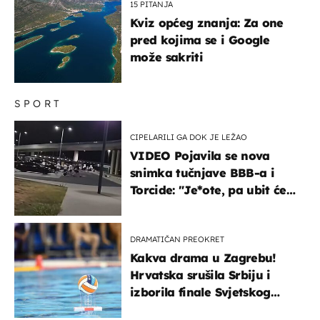
15 PITANJA
Kviz općeg znanja: Za one
pred kojima se i Google
može sakriti
SPORT
CIPELARILI GA DOK JE LEŽAO
VIDEO Pojavila se nova
snimka tučnjave BBB-a i
Torcide: "Je*ote, pa ubit će
ga!"
DRAMATIČAN PREOKRET
Kakva drama u Zagrebu!
Hrvatska srušila Srbiju i
izborila finale Svjetskog
prvenstva