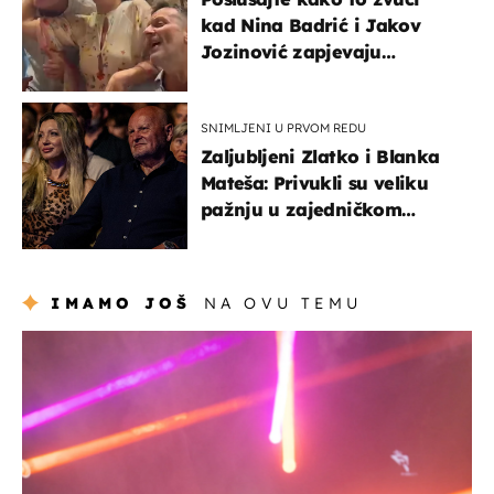
kad Nina Badrić i Jakov
Jozinović zapjevaju
Oliverov hit!
SNIMLJENI U PRVOM REDU
Zaljubljeni Zlatko i Blanka
Mateša: Privukli su veliku
pažnju u zajedničkom
izlasku
IMAMO JOŠ
NA OVU TEMU
kultura & zabava