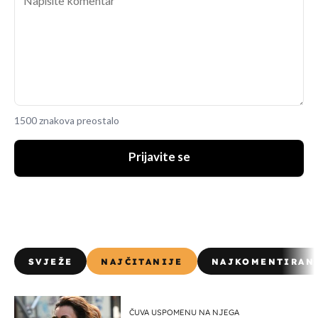
1500 znakova preostalo
Prijavite se
SVJEŽE
NAJČITANIJE
NAJKOMENTIRAN
ČUVA USPOMENU NA NJEGA