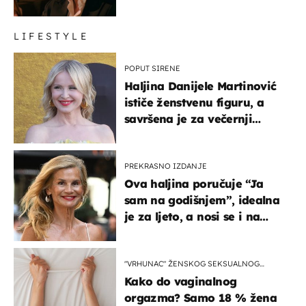
LIFESTYLE
POPUT SIRENE
Haljina Danijele Martinović
ističe ženstvenu figuru, a
savršena je za večernji
izlazak na moru
PREKRASNO IZDANJE
Ova haljina poručuje “Ja
sam na godišnjem”, idealna
je za ljeto, a nosi se i na
zagrebačkoj špici
"VRHUNAC" ŽENSKOG SEKSUALNOG
ISKUSTVA
Kako do vaginalnog
orgazma? Samo 18 % žena