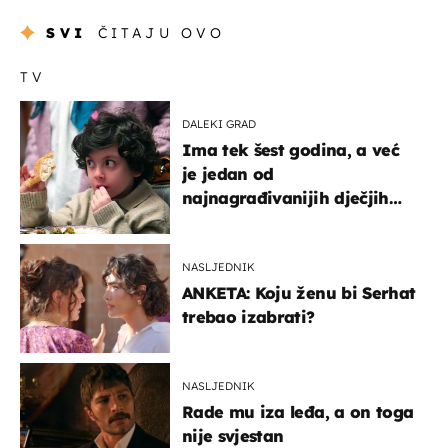
SVI
ČITAJU OVO
TV
DALEKI GRAD
Ima tek šest godina, a već
je jedan od
najnagrađivanijih dječjih
glumaca
NASLJEDNIK
ANKETA: Koju ženu bi Serhat
trebao izabrati?
NASLJEDNIK
Rade mu iza leđa, a on toga
nije svjestan