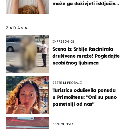
može ga doživjeti isključivo
na ovaj način
ZABAVA
IMPRESIVNO!
Scena iz Srbije fascinirala
društvene mreže! Pogledajte
neobičnog ljubimca
JESTE LI PROBALI?
Turisticu oduševila ponuda
u Primoštenu: "Oni su puno
pametniji od nas"
ZANIMLJIVO