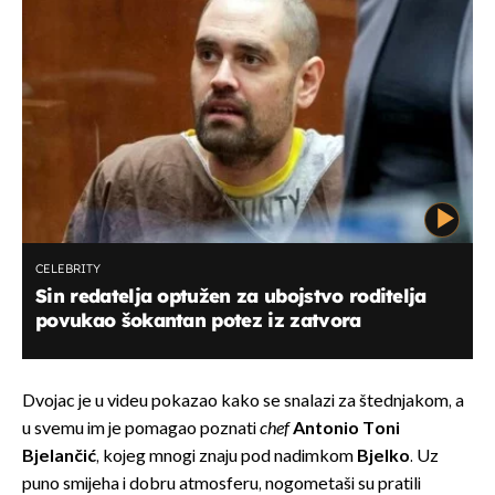
CELEBRITY
Sin redatelja optužen za ubojstvo roditelja
povukao šokantan potez iz zatvora
Dvojac je u videu pokazao kako se snalazi za štednjakom, a
u svemu im je pomagao poznati
chef
Antonio Toni
Bjelančić
, kojeg mnogi znaju pod nadimkom
Bjelko
. Uz
puno smijeha i dobru atmosferu, nogometaši su pratili