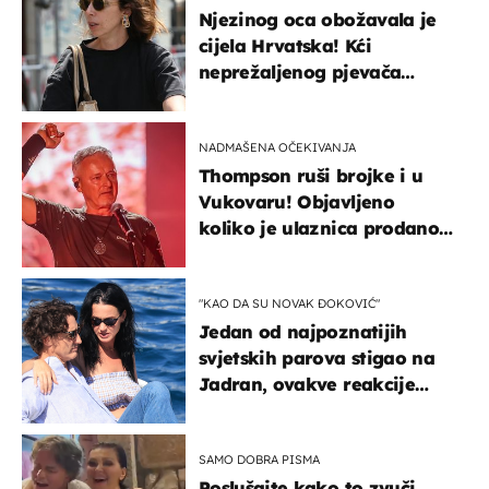
Njezinog oca obožavala je
cijela Hrvatska! Kći
neprežaljenog pjevača
projurila špicom na dva
kotača
NADMAŠENA OČEKIVANJA
Thompson ruši brojke i u
Vukovaru! Objavljeno
koliko je ulaznica prodano
u kratkom vremenu
"KAO DA SU NOVAK ĐOKOVIĆ"
Jedan od najpoznatijih
svjetskih parova stigao na
Jadran, ovakve reakcije
vjerojatno nisu očekivali
SAMO DOBRA PISMA
Poslušajte kako to zvuči