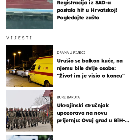
Registracija iz SAD-a
postala hit u Hrvatskoj!
Pogledajte zašto
VIJESTI
DRAMA U RIJECI
Urušio se balkon kuće, na
njemu bile dvije osobe:
"Život im je visio o koncu"
BURE BARUTA
Ukrajinski stručnjak
upozorava na novu
prijetnju: Ovaj grad u BiH-u
bi mogao biti žarište