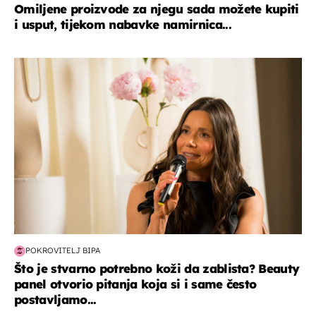
Omiljene proizvode za njegu sada možete kupiti
i usput, tijekom nabavke namirnica...
moda & ljepota
POKROVITELJ BIPA
Što je stvarno potrebno koži da zablista? Beauty
panel otvorio pitanja koja si i same često
postavljamo...