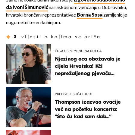
Samo nekoliko dana nakon što je
izgovorio sudbonosno
da
Ivoni Šimunović
na raskošnom vjenčanju u Dubrovniku,
hrvatski brončani reprezentativac
Borna Sosa
zamijenio je
nogometni teren kuhinjom.
3
vijesti o kojima se priča
ČUVA USPOMENU NA NJEGA
Njezinog oca obožavala je
cijela Hrvatska! Kći
neprežaljenog pjevača
projurila špicom na dva
kotača
PRED 20 TISUĆA LJUDI
Thompson izazvao ovacije
već na početku koncerta:
"Što ću kad sam slab..."