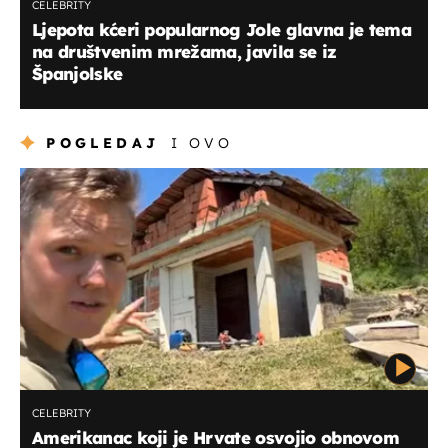
CELEBRITY
Ljepota kćeri popularnog Jole glavna je tema
na društvenim mrežama, javila se iz
Španjolske
POGLEDAJ
I OVO
CELEBRITY
Amerikanac koji je Hrvate osvojio obnovom