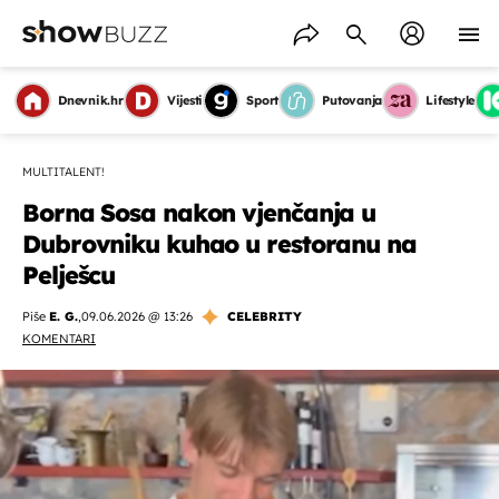
Dnevnik.hr
Vijesti
Sport
Putovanja
Lifestyle
MULTITALENT!
Borna Sosa nakon vjenčanja u
Dubrovniku kuhao u restoranu na
Pelješcu
Piše
E. G.
,
09.06.2026 @ 13:26
CELEBRITY
KOMENTARI
OMOGUĆI OBAVIJESTI