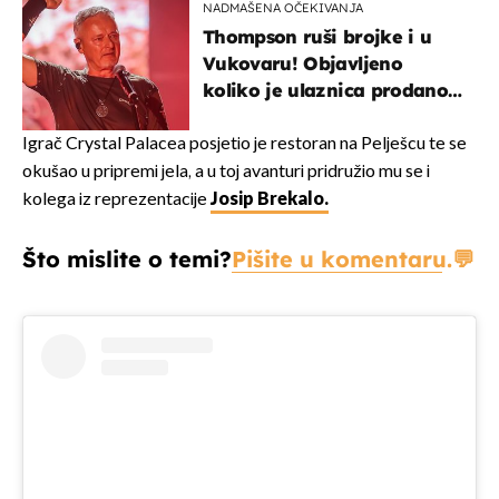
NADMAŠENA OČEKIVANJA
Thompson ruši brojke i u
Vukovaru! Objavljeno
koliko je ulaznica prodano
u kratkom vremenu
Igrač Crystal Palacea posjetio je restoran na Pelješcu te se
okušao u pripremi jela, a u toj avanturi pridružio mu se i
kolega iz reprezentacije
Josip Brekalo.
Što mislite o temi?
Pišite u komentaru.