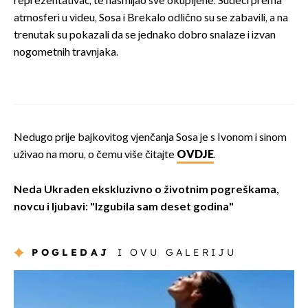
reprezentativac, te nasmijao sve okupljene. Sudeći prema
atmosferi u videu, Sosa i Brekalo odlično su se zabavili, a na
trenutak su pokazali da se jednako dobro snalaze i izvan
nogometnih travnjaka.
Nedugo prije bajkovitog vjenčanja Sosa je s Ivonom i sinom
uživao na moru, o čemu više čitajte
OVDJE
.
Neda Ukraden ekskluzivno o životnim pogreškama,
novcu i ljubavi: "Izgubila sam deset godina"
POGLEDAJ
I OVU GALERIJU