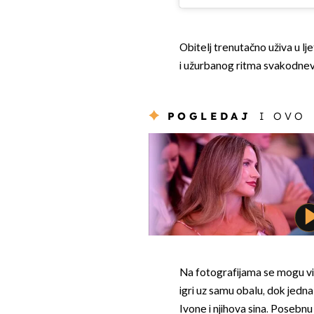
Obitelj trenutačno uživa u l
i užurbanog ritma svakodnev
POGLEDAJ
I OVO
Na fotografijama se mogu vidj
igri uz samu obalu, dok jedna
Ivone i njihova sina. Posebnu