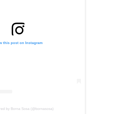
w this post on Instagram
OMOGUĆI OBAVIJESTI
ared by Borna Sosa (@bornasosa)