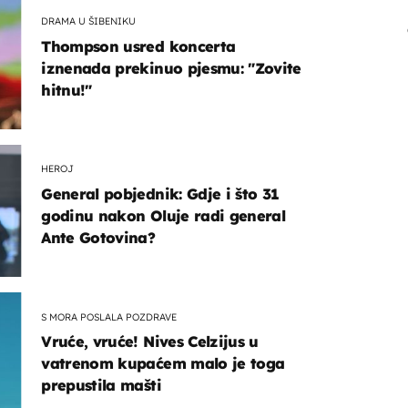
DRAMA U ŠIBENIKU
Thompson usred koncerta
iznenada prekinuo pjesmu: "Zovite
hitnu!"
HEROJ
General pobjednik: Gdje i što 31
godinu nakon Oluje radi general
Ante Gotovina?
S MORA POSLALA POZDRAVE
Vruće, vruće! Nives Celzijus u
vatrenom kupaćem malo je toga
prepustila mašti