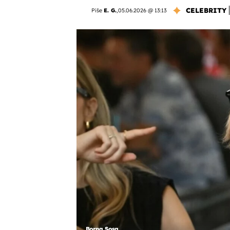
CELEBRITY
Piše
E. G.
,
05.06.2026 @ 13:13
Borna Sosa