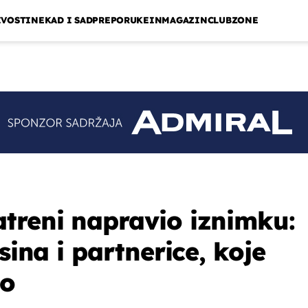
IVOSTI
NEKAD I SAD
PREPORUKE
INMAGAZIN
CLUBZONE
treni napravio iznimku:
sina i partnerice, koje
to