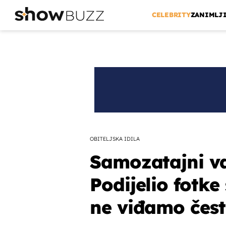
CELEBRITY
ZANIMLJ
OBITELJSKA IDILA
Samozatajni va
Podijelio fotke 
ne viđamo čes