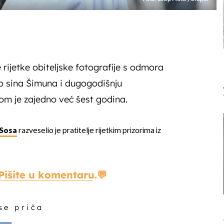
 rijetke obiteljske fotografije s odmora
o sina Šimuna i dugogodišnju
jom je zajedno već šest godina.
 Sosa
razveselio je pratitelje rijetkim prizorima iz
Pišite u komentaru.
 se priča