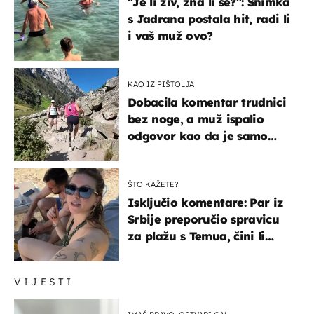
"Je li živ, zna li se?": Snimka
s Jadrana postala hit, radi li
i vaš muž ovo?
KAO IZ PIŠTOLJA
Dobacila komentar trudnici
bez noge, a muž ispalio
odgovor kao da je samo
čekao…
ŠTO KAŽETE?
Isključio komentare: Par iz
Srbije preporučio spravicu
za plažu s Temua, čini li
vam se ovo sigurnim?
VIJESTI