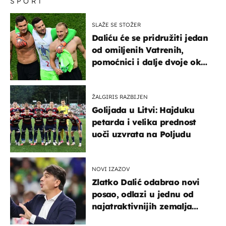
SPORT
SLAŽE SE STOŽER
Daliću će se pridružiti jedan
od omiljenih Vatrenih,
pomoćnici i dalje dvoje oko
ponude
ŽALGIRIS RAZBIJEN
Golijada u Litvi: Hajduku
petarda i velika prednost
uoči uzvrata na Poljudu
NOVI IZAZOV
Zlatko Dalić odabrao novi
posao, odlazi u jednu od
najatraktivnijih zemalja
svijeta