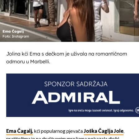
Ema Čagalj
Foto: Instagram
Jolina kći Ema s dečkom je uživala na romantičnom
odmoru u Marbelli.
Ema Čagalj,
kći popularnog pjevača
Joška Čaglja Jole
,