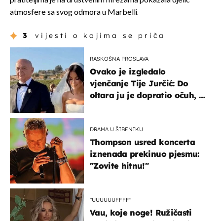
pratiteljima je na društvenim mrežama pokazala djelić
atmosfere sa svog odmora u Marbelli.
3
vijesti o kojima se priča
RASKOŠNA PROSLAVA
Ovako je izgledalo
vjenčanje Tije Jurčić: Do
oltara ju je dopratio očuh, a
slavilo se uz Olivera i Rozgu
DRAMA U ŠIBENIKU
Thompson usred koncerta
iznenada prekinuo pjesmu:
"Zovite hitnu!"
"UUUUUUFFFF"
Vau, koje noge! Ružičasti