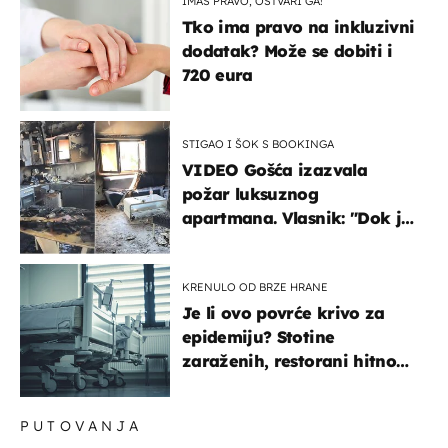
IMAŠ PRAVO, OSTVARI GA!
Tko ima pravo na inkluzivni
dodatak? Može se dobiti i
720 eura
STIGAO I ŠOK S BOOKINGA
VIDEO Gošća izazvala
požar luksuznog
apartmana. Vlasnik: "Dok je
gorjelo, smijali su se, pili i
pokazivali mi srednji prst"
KRENULO OD BRZE HRANE
Je li ovo povrće krivo za
epidemiju? Stotine
zaraženih, restorani hitno
povukli proizvod
PUTOVANJA