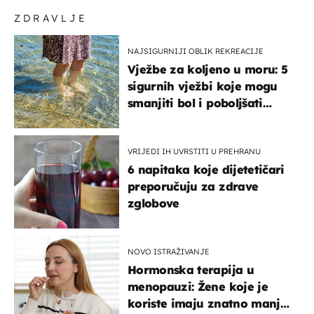
ZDRAVLJE
NAJSIGURNIJI OBLIK REKREACIJE
Vježbe za koljeno u moru: 5
sigurnih vježbi koje mogu
smanjiti bol i poboljšati
pokretljivost
VRIJEDI IH UVRSTITI U PREHRANU
6 napitaka koje dijetetičari
preporučuju za zdrave
zglobove
NOVO ISTRAŽIVANJE
Hormonska terapija u
menopauzi: Žene koje je
koriste imaju znatno manji