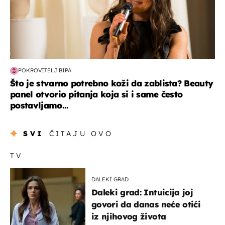
POKROVITELJ BIPA
Što je stvarno potrebno koži da zablista? Beauty
panel otvorio pitanja koja si i same često
postavljamo...
SVI
ČITAJU OVO
TV
DALEKI GRAD
Daleki grad: Intuicija joj
govori da danas neće otići
iz njihovog života