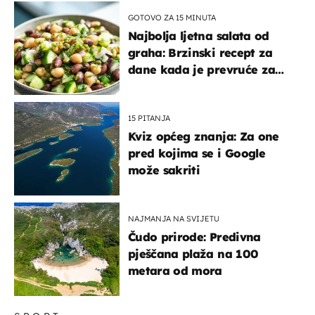
GOTOVO ZA 15 MINUTA
Najbolja ljetna salata od
graha: Brzinski recept za
dane kada je prevruće za
kuhanje
15 PITANJA
Kviz općeg znanja: Za one
pred kojima se i Google
može sakriti
NAJMANJA NA SVIJETU
Čudo prirode: Predivna
pješčana plaža na 100
metara od mora