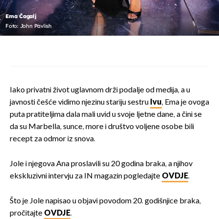
Ema Čagalj
Foto: John Pavlish
Iako privatni život uglavnom drži podalje od medija, a u
javnosti češće vidimo njezinu stariju sestru
Ivu
, Ema je ovoga
puta pratiteljima dala mali uvid u svoje ljetne dane, a čini se
da su Marbella, sunce, more i društvo voljene osobe bili
recept za odmor iz snova.
Jole i njegova Ana proslavili su 20 godina braka, a njihov
ekskluzivni intervju za IN magazin pogledajte
OVDJE
.
Što je Jole napisao u objavi povodom 20. godišnjice braka,
pročitajte
OVDJE
.