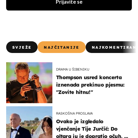
Prijavite se
SVJEŽE
NAJČITANIJE
NAJKOMENTIRAN
DRAMA U ŠIBENIKU
Thompson usred koncerta
iznenada prekinuo pjesmu:
"Zovite hitnu!"
RASKOŠNA PROSLAVA
Ovako je izgledalo
vjenčanje Tije Jurčić: Do
oltara ju je dopratio očuh, a