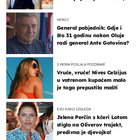
slavilo se uz Olivera i Rozgu
HEROJ
General pobjednik: Gdje i
što 31 godinu nakon Oluje
radi general Ante Gotovina?
S MORA POSLALA POZDRAVE
Vruće, vruće! Nives Celzijus
u vatrenom kupaćem malo
je toga prepustila mašti
EVO KAKO IZGLEDA
Jelena Perčin s kćeri Lotom
stigla na Oliverov trajekt,
predivna je djevojka!