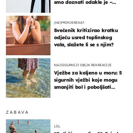
smo doznati odakle je –
košta samo 18 eura
(NE)PRIMJERENA?
Svećenik kritizirao kratku
odjeću usred toplinskog
vala, slažete li se s njim?
NAJSIGURNIJI OBLIK REKREACIJE
Vježbe za koljeno u moru: 5
sigurnih vježbi koje mogu
smanjiti bol i poboljšati
pokretljivost
ZABAVA
LOL