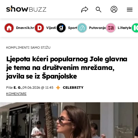
Dnevnik.hr
Vijesti
Sport
Putovanja
Lifestyle
KOMPLIMENTI SAMO STIŽU
Ljepota kćeri popularnog Jole glavna
je tema na društvenim mrežama,
javila se iz Španjolske
Piše
E. G.
,
09.06.2026 @ 11:45
CELEBRITY
KOMENTARI
OMOGUĆI OBAVIJESTI