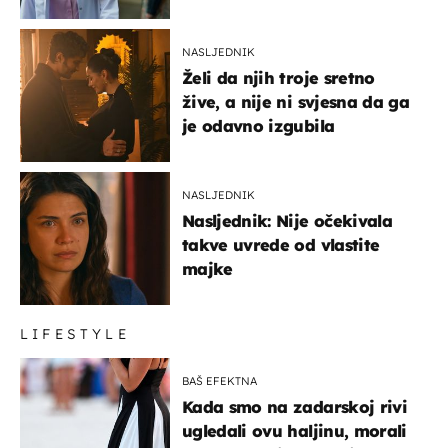
NASLJEDNIK
Želi da njih troje sretno
žive, a nije ni svjesna da ga
je odavno izgubila
NASLJEDNIK
Nasljednik: Nije očekivala
takve uvrede od vlastite
majke
LIFESTYLE
BAŠ EFEKTNA
Kada smo na zadarskoj rivi
ugledali ovu haljinu, morali