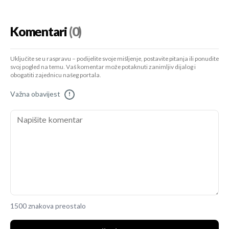
Komentari
(0)
Uključite se u raspravu – podijelite svoje mišljenje, postavite pitanja ili ponudite
svoj pogled na temu. Vaš komentar može potaknuti zanimljiv dijalog i
obogatiti zajednicu našeg portala.
Važna obavijest
!
1500 znakova preostalo