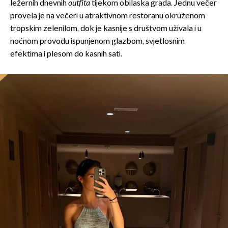
ležernih dnevnih
outfita
tijekom obilaska grada. Jednu večer
provela je na večeri u atraktivnom restoranu okruženom
tropskim zelenilom, dok je kasnije s društvom uživala i u
noćnom provodu ispunjenom glazbom, svjetlosnim
efektima i plesom do kasnih sati.