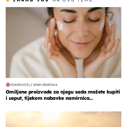
IMAMO JOŠ
NA OVU TEMU
moda & ljepota
POKROVITELJ SPAR HRVATSKA
Omiljene proizvode za njegu sada možete kupiti
i usput, tijekom nabavke namirnica...
zanimljivosti