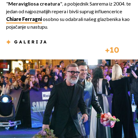
"
Meravigliosa creatura
", a pobjednik Sanrema iz 2004. te
jedan od najpoznatijih repera i bivši suprug influencerice
Chiare Ferragni
osobno su odabrali našeg glazbenika kao
pojačanje u nastupu.
GALERIJA
10