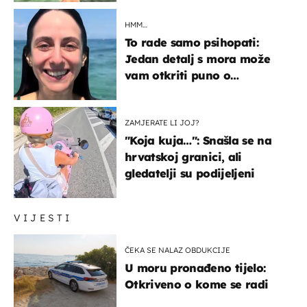
HMM…
To rade samo psihopati:
Jedan detalj s mora može
vam otkriti puno o
prijateljima
ZAMJERATE LI JOJ?
"Koja kuja…": Snašla se na
hrvatskoj granici, ali
gledatelji su podijeljeni
VIJESTI
ČEKA SE NALAZ OBDUKCIJE
U moru pronađeno tijelo:
Otkriveno o kome se radi