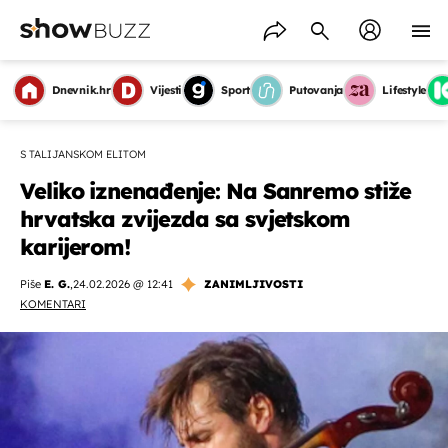
Dnevnik.hr
Vijesti
Sport
Putovanja
Lifestyle
S TALIJANSKOM ELITOM
Veliko iznenađenje: Na Sanremo stiže
hrvatska zvijezda sa svjetskom
karijerom!
Piše
E. G.
,
24.02.2026 @ 12:41
ZANIMLJIVOSTI
KOMENTARI
OMOGUĆI OBAVIJESTI