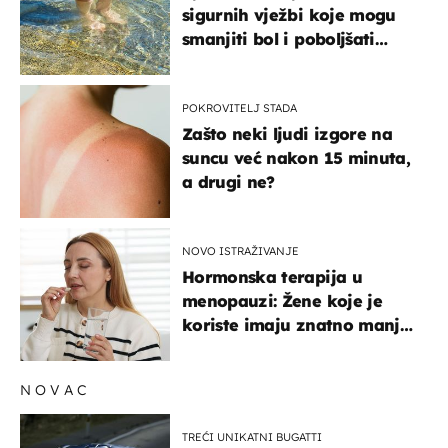
sigurnih vježbi koje mogu
smanjiti bol i poboljšati
pokretljivost
POKROVITELJ STADA
Zašto neki ljudi izgore na
suncu već nakon 15 minuta,
a drugi ne?
NOVO ISTRAŽIVANJE
Hormonska terapija u
menopauzi: Žene koje je
koriste imaju znatno manji
rizik od ovoga
NOVAC
TREĆI UNIKATNI BUGATTI