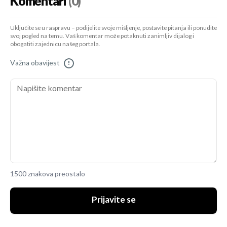
Komentari
(0)
Uključite se u raspravu – podijelite svoje mišljenje, postavite pitanja ili ponudite
svoj pogled na temu. Vaš komentar može potaknuti zanimljiv dijalog i
obogatiti zajednicu našeg portala.
Važna obavijest
!
1500 znakova preostalo
Prijavite se