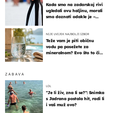
Kada smo na zadarskoj rivi
ugledali ovu haljinu, morali
smo doznati odakle je –
košta samo 18 eura
NIJE UVIJEK NAJBOLJI IZBOR
Teže vam je piti običnu
vodu pa posežete za
mineralnom? Evo što to čini
organizmu
ZABAVA
LOL
"Je li živ, zna li se?": Snimka
s Jadrana postala hit, radi li
i vaš muž ovo?