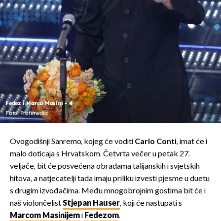
Fedez i Marco Masini - 4
Foto: Profimedia
Ovogodišnji Sanremo, kojeg će voditi
Carlo Conti
, imat će i
malo doticaja s Hrvatskom. Četvrta večer u petak 27.
veljače, bit će posvećena obradama talijanskih i svjetskih
hitova, a natjecatelji tada imaju priliku izvesti pjesme u duetu
s drugim izvođačima. Među mnogobrojnim gostima bit će i
naš violončelist
Stjepan Hauser
, koji će nastupati s
Marcom Masinijem
i
Fedezom
.