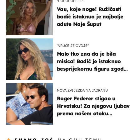
"UUUUUUFFFF"
Vau, koje noge! Ružičasti
badić istaknuo je najbolje
adute Maje Šuput
"VRUĆE JE OVDJE"
Malo tko zna da je bila
misica! Badić je istaknuo
besprijekornu figuru zgodne
voditeljice
NOVA ZVIJEZDA NA JADRANU
Roger Federer stigao u
Hrvatsku! Za njegovu ljubav
prema našem otoku
zaslužan je jedan poznati
Hrvat