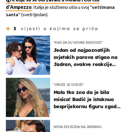
igre koje su se održavale u Milanu i Cortini
d'Ampezzo
, Italija je službeno ušla u svoj "
settimana
santa
" (sveti tjedan).
3
vijesti o kojima se priča
"KAO DA SU NOVAK ĐOKOVIĆ"
Jedan od najpoznatijih
svjetskih parova stigao na
Jadran, ovakve reakcije
vjerojatno nisu očekivali
"VRUĆE JE OVDJE"
Malo tko zna da je bila
misica! Badić je istaknuo
besprijekornu figuru zgodne
voditeljice
NOVA ZVIJEZDA NA JADRANU