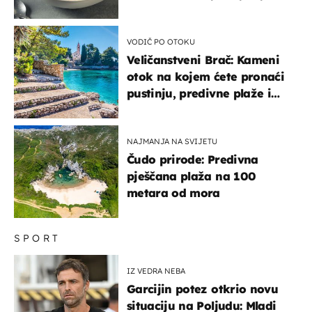
paše uz pečeno meso
VODIČ PO OTOKU
Veličanstveni Brač: Kameni
otok na kojem ćete pronaći
pustinju, predivne plaže i
uzbudljivu hranu
NAJMANJA NA SVIJETU
Čudo prirode: Predivna
pješčana plaža na 100
metara od mora
SPORT
IZ VEDRA NEBA
Garcijin potez otkrio novu
situaciju na Poljudu: Mladi