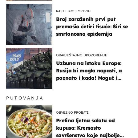
RASTE BROJ MRTVIH
Broj zaraženih prvi put
premašio četiri tisuće: Širi se
smrtonosna epidemija
OBAVJEŠTAJNO UPOZORENJE
Uzbuna na istoku Europe:
Rusija bi mogla napasti, a
poznato i kada! Moguć i
kopneni upad u članicu
NATO-a
PUTOVANJA
OBVEZNO PROBATI!
Prefina ljetna salata od
kupusa: Kremasto
savršenstvo koje najbolje