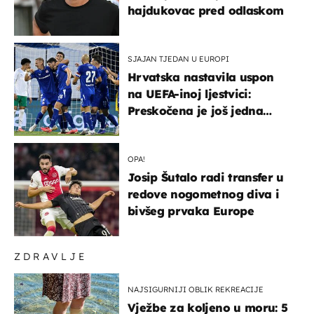
hajdukovac pred odlaskom
SJAJAN TJEDAN U EUROPI
Hrvatska nastavila uspon
na UEFA-inoj ljestvici:
Preskočena je još jedna
država
OPA!
Josip Šutalo radi transfer u
redove nogometnog diva i
bivšeg prvaka Europe
ZDRAVLJE
NAJSIGURNIJI OBLIK REKREACIJE
Vježbe za koljeno u moru: 5