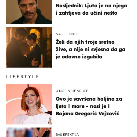
Nasljednik: Ljuta je na njega
i zahtjeva da učini nešto
NASLJEDNIK
Želi da njih troje sretno
žive, a nije ni svjesna da ga
je odavno izgubila
LIFESTYLE
U NOJ NIJE VRUĆE
Ovo je savršena haljina za
ljeto i more - nosi je i
Bojana Gregorić Vejzović
BAŠ EFEKTNA