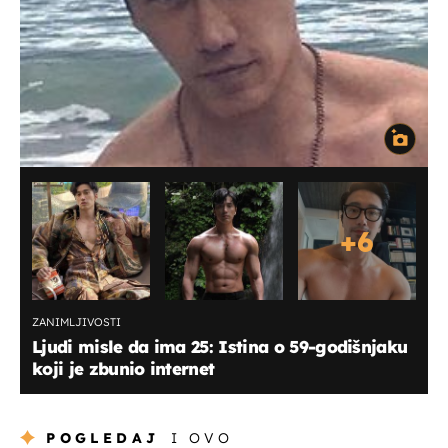
+
6
ZANIMLJIVOSTI
Ljudi misle da ima 25: Istina o 59-godišnjaku
koji je zbunio internet
POGLEDAJ
I OVO