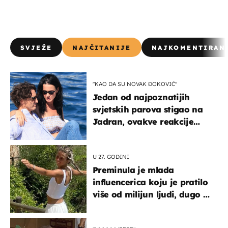
SVJEŽE
NAJČITANIJE
NAJKOMENTIRAN
"KAO DA SU NOVAK ĐOKOVIĆ"
Jedan od najpoznatijih
svjetskih parova stigao na
Jadran, ovakve reakcije
vjerojatno nisu očekivali
U 27. GODINI
Preminula je mlada
influencerica koju je pratilo
više od milijun ljudi, dugo se
borila s opakom bolešću