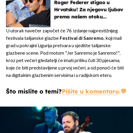
Roger Federer stigao u
Hrvatsku! Za njegovu ljubav
prema našem otoku
zaslužan je jedan poznati
Hrvat
U utorak navečer započet će 76. izdanje najprestižnijeg
festivala talijanske glazbe
Festival di Sanremo
, koji mali
grad u pokrajini Ligurija pretvara u sjedište talijanske
glazbene scene. Pod motom "Jer Sanremo je Sanremo!",
kroz pet večeri gledatelji će imati priliku čuti 30 pjesama,
koje će biti predstavljene u prvoj večeri, a od ponoći će biti
na digitalnim glazbenim servisima i u radijskom eteru.
Što mislite o temi?
Pišite u komentaru.