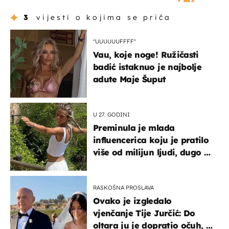
3
vijesti o kojima se priča
"UUUUUUFFFF"
Vau, koje noge! Ružičasti
badić istaknuo je najbolje
adute Maje Šuput
U 27. GODINI
Preminula je mlada
influencerica koju je pratilo
više od milijun ljudi, dugo se
borila s opakom bolesti
RASKOŠNA PROSLAVA
Ovako je izgledalo
vjenčanje Tije Jurčić: Do
oltara ju je dopratio očuh, a