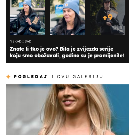
+
9
NEKAD I SAD
Znate li tko je ovo? Bila je zvijezda serije
koju smo obožavali, godine su je promijenile!
POGLEDAJ
I OVU GALERIJU