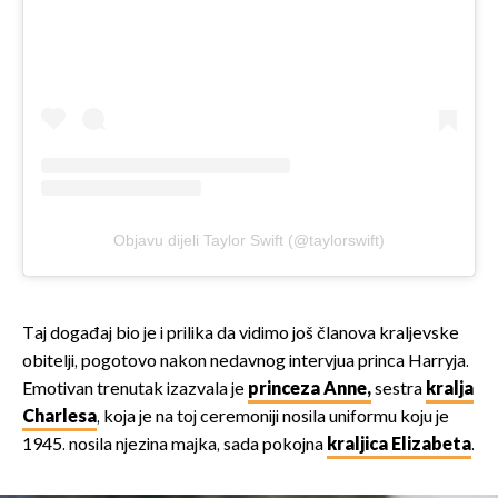
Objavu dijeli Taylor Swift (@taylorswift)
Taj događaj bio je i prilika da vidimo još članova kraljevske
obitelji, pogotovo nakon nedavnog intervjua princa Harryja.
Emotivan trenutak izazvala je
princeza Anne,
sestra
kralja
Charlesa
, koja je na toj ceremoniji nosila uniformu koju je
1945. nosila njezina majka, sada pokojna
kraljica Elizabeta
.