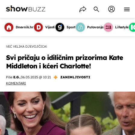
Dnevnik.hr
Vijesti
Sport
Putovanja
Lifestyle
VEĆ VELIKA DJEVOJČICA!
Svi pričaju o idiličnim prizorima Kate
Middleton i kćeri Charlotte!
Piše
E.G.
,
06.05.2025 @ 10:21
ZANIMLJIVOSTI
KOMENTARI
OMOGUĆI OBAVIJESTI