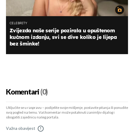
CELEBRITY
Zvijezda naše serije pozirala u opuštenom
kućnom izdanju, svi se dive koliko je lijepa
bez šminke!
Komentari
(0)
Uključite se u raspravu – podijelite svoje mišljenje, postavite pitanja ili ponudite
svoj pogled na temu. Vaš komentar može potaknuti zanimljiv dijalog i
obogatiti zajednicu našeg portala.
Važna obavijest
!