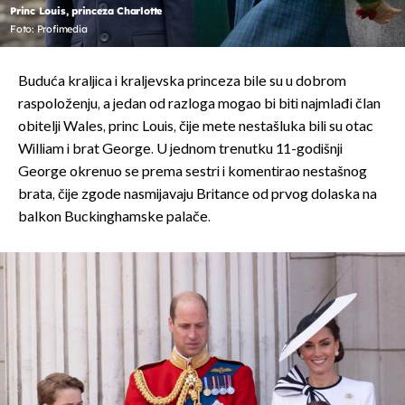
Princ Louis, princeza Charlotte
Foto: Profimedia
Buduća kraljica i kraljevska princeza bile su u dobrom
raspoloženju, a jedan od razloga mogao bi biti najmlađi član
obitelji Wales, princ Louis, čije mete nestašluka bili su otac
William i brat George. U jednom trenutku 11-godišnji
George okrenuo se prema sestri i komentirao nestašnog
brata, čije zgode nasmijavaju Britance od prvog dolaska na
balkon Buckinghamske palače.