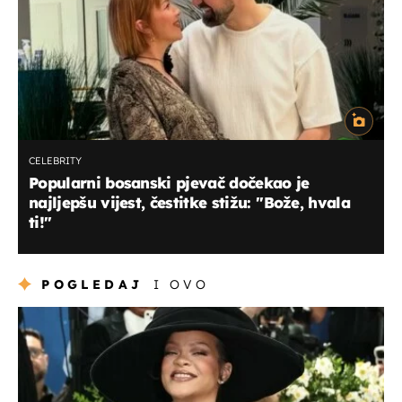
CELEBRITY
Popularni bosanski pjevač dočekao je
najljepšu vijest, čestitke stižu: ''Bože, hvala
ti!''
POGLEDAJ
I OVO