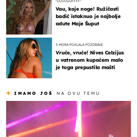
"UUUUUUFFFF"
Vau, koje noge! Ružičasti
badić istaknuo je najbolje
adute Maje Šuput
S MORA POSLALA POZDRAVE
Vruće, vruće! Nives Celzijus
u vatrenom kupaćem malo
je toga prepustila mašti
IMAMO JOŠ
NA OVU TEMU
kultura & zabava