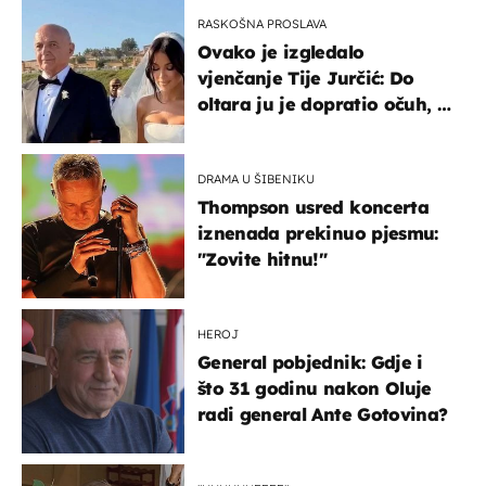
RASKOŠNA PROSLAVA
Ovako je izgledalo
vjenčanje Tije Jurčić: Do
oltara ju je dopratio očuh, a
slavilo se uz Olivera i Rozgu
DRAMA U ŠIBENIKU
Thompson usred koncerta
iznenada prekinuo pjesmu:
"Zovite hitnu!"
HEROJ
General pobjednik: Gdje i
što 31 godinu nakon Oluje
radi general Ante Gotovina?