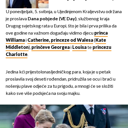
slavilo se uz Olivera i Rozgu
U ponedjeljak, 5. svibnja, u Ujedinjenom Kraljevstvu održana
je proslava
Dana pobjede (VE Day)
, službenog kraja
Drugog svjetskog rata u Europi, što je bila i prva prilika da
ove godine na važnom događaju vidimo djecu
princa
Williama
i
Catherine, princeze od Walesa
(
Kate
Middleton
),
prinčeve Georgea
i
Louisa
te
princezu
Charlotte
.
Jedina kći prijestolonasljedničkog para, koja je u petak
proslavila svoj deseti rođendan, pridružila se ocu i braći u
nošenju plave odjeće za tu prigodu, a mnogi će se složiti
kako sve više podsjeća na svoju majku.