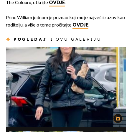
The Colouru, otkrijte
OVDJE
.
Princ William jednom je priznao koji mu je najveći izazov kao
roditelju, a više o tome pročitajte
OVDJE
.
POGLEDAJ
I OVU GALERIJU