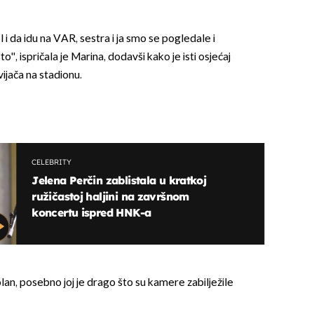
ol i da idu na VAR, sestra i ja smo se pogledale i
o'', ispričala je Marina, dodavši kako je isti osjećaj
vijača na stadionu.
CELEBRITY
Jelena Perčin zablistala u kratkoj
ružičastoj haljini na završnom
koncertu ispred HNK-a
lan, posebno joj je drago što su kamere zabilježile