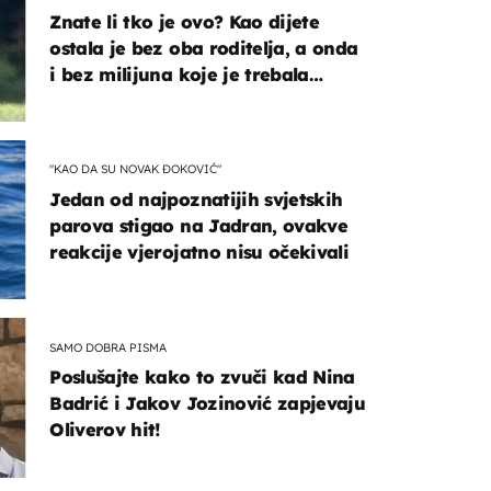
Znate li tko je ovo? Kao dijete
ostala je bez oba roditelja, a onda
i bez milijuna koje je trebala
naslijediti
"KAO DA SU NOVAK ĐOKOVIĆ"
Jedan od najpoznatijih svjetskih
parova stigao na Jadran, ovakve
reakcije vjerojatno nisu očekivali
SAMO DOBRA PISMA
Poslušajte kako to zvuči kad Nina
Badrić i Jakov Jozinović zapjevaju
Oliverov hit!