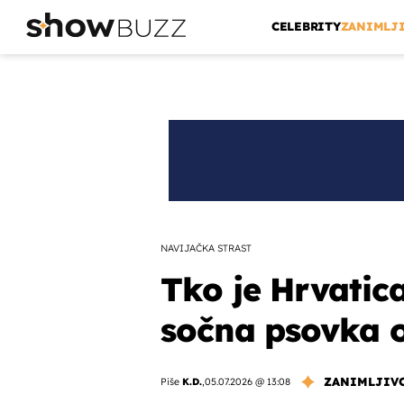
CELEBRITY
ZANIMLJ
NAVIJAČKA STRAST
Tko je Hrvatica
sočna psovka ob
ZANIMLJIV
Piše
K.D.
,
05.07.2026 @ 13:08