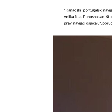
''Kanadski i portugalski navija
velika čast. Ponosna sam što
pravi navijači osjećaju'', poruči