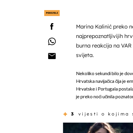
PODIJELI
Marina Kalinić preko n
najprepoznatljivijih hr
burna reakcija na VAR 
svijeta.
Nekoliko sekundi bilo je dov
Hrvatska navijačica čija je 
Hrvatske i Portugala postala v
je preko noći učinila poznato
3
vijesti o kojima