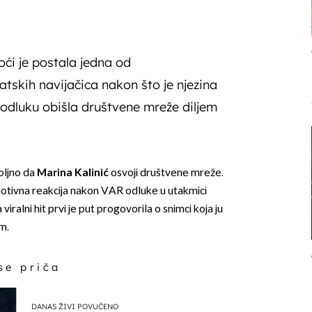
oći je postala jedna od
vatskih navijačica nakon što je njezina
odluku obišla društvene mreže diljem
oljno da
Marina Kalinić
osvoji društvene mreže.
emotivna reakcija nakon VAR odluke u utakmici
iralni hit prvi je put progovorila o snimci koja ju
m.
 se priča
DANAS ŽIVI POVUČENO