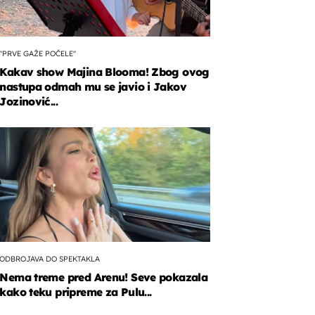
"PRVE GAŽE POČELE"
Kakav show Majina Blooma! Zbog ovog
nastupa odmah mu se javio i Jakov
Jozinović...
ODBROJAVA DO SPEKTAKLA
Nema treme pred Arenu! Seve pokazala
kako teku pripreme za Pulu...