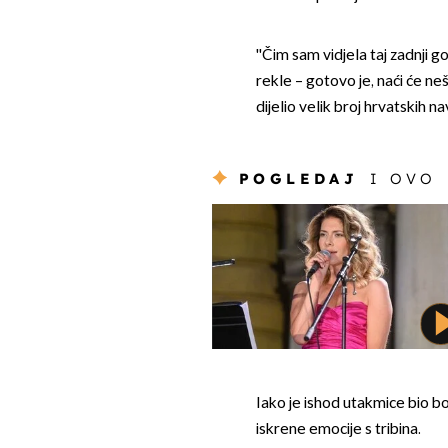
''Čim sam vidjela taj zadnji g
rekle – gotovo je, naći će nešt
dijelio velik broj hrvatskih na
POGLEDAJ
I OVO
Iako je ishod utakmice bio bo
iskrene emocije s tribina.