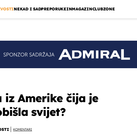
IVOSTI
NEKAD I SAD
PREPORUKE
INMAGAZIN
CLUBZONE
 iz Amerike čija je
išla svijet?
OSTI
KOMENTARI