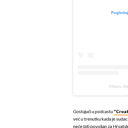
Pogledaj
Objavu di
Gostujući u podcastu
''Croat
već u trenutku kada je sudac
neće biti povoljan za Hrvatsk