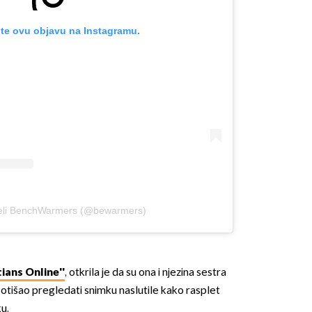
te ovu objavu na Instagramu.
OMOGUĆI OBAVIJESTI
jeli BenchWarmers (@bewarmers)
ians Online''
, otkrila je da su ona i njezina sestra
 otišao pregledati snimku naslutile kako rasplet
u.