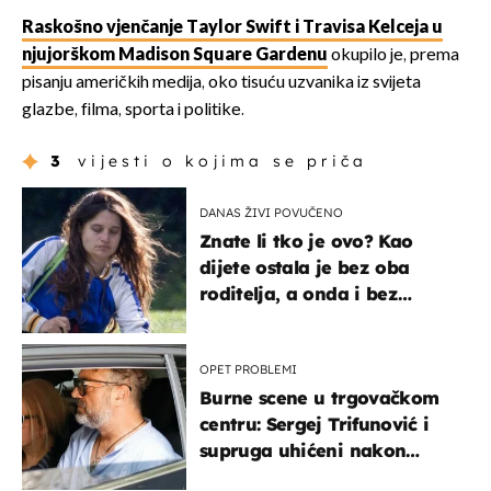
Raskošno vjenčanje Taylor Swift i Travisa Kelceja u
njujorškom Madison Square Gardenu
okupilo je, prema
pisanju američkih medija, oko tisuću uzvanika iz svijeta
glazbe, filma, sporta i politike.
3
vijesti o kojima se priča
DANAS ŽIVI POVUČENO
Znate li tko je ovo? Kao
dijete ostala je bez oba
roditelja, a onda i bez
milijuna koje je trebala
naslijediti
OPET PROBLEMI
Burne scene u trgovačkom
centru: Sergej Trifunović i
supruga uhićeni nakon
svađe!