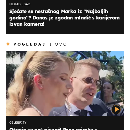
NEKAD I SAD
Sjećate se nestašnog Marka iz "Najboljih
godina"? Danas je zgodan mladić s karijerom
izvan kamera!
POGLEDAJ
I OVO
CELEBRITY
Oženio se naš pjevač! Prve snimke s