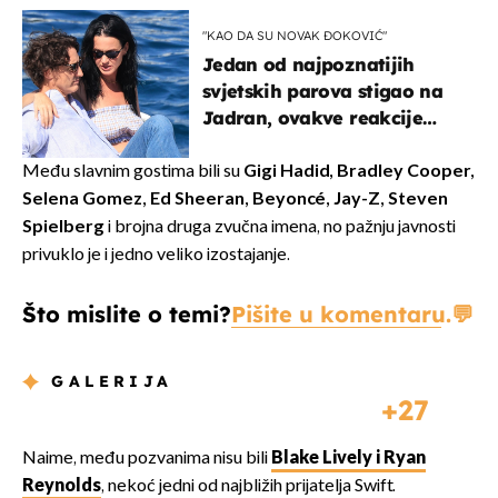
"KAO DA SU NOVAK ĐOKOVIĆ"
Jedan od najpoznatijih
svjetskih parova stigao na
Jadran, ovakve reakcije
vjerojatno nisu očekivali
Među slavnim gostima bili su
Gigi Hadid, Bradley Cooper,
Selena Gomez, Ed Sheeran, Beyoncé, Jay-Z, Steven
Spielberg
i brojna druga zvučna imena, no pažnju javnosti
privuklo je i jedno veliko izostajanje.
Što mislite o temi?
Pišite u komentaru.
GALERIJA
27
Naime, među pozvanima nisu bili
Blake Lively i Ryan
Reynolds
, nekoć jedni od najbližih prijatelja Swift.