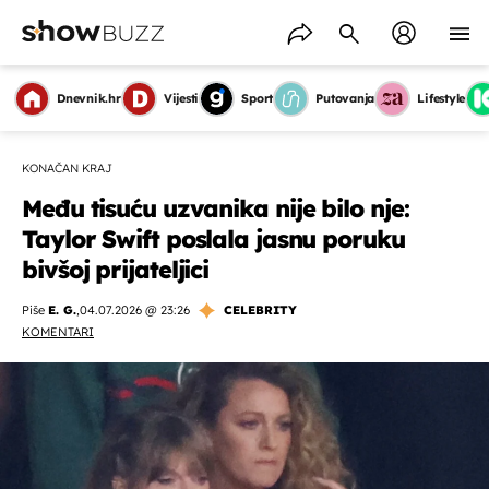
Dnevnik.hr
Vijesti
Sport
Putovanja
Lifestyle
KONAČAN KRAJ
Među tisuću uzvanika nije bilo nje:
Taylor Swift poslala jasnu poruku
bivšoj prijateljici
Piše
E. G.
,
04.07.2026 @ 23:26
CELEBRITY
KOMENTARI
OMOGUĆI OBAVIJESTI