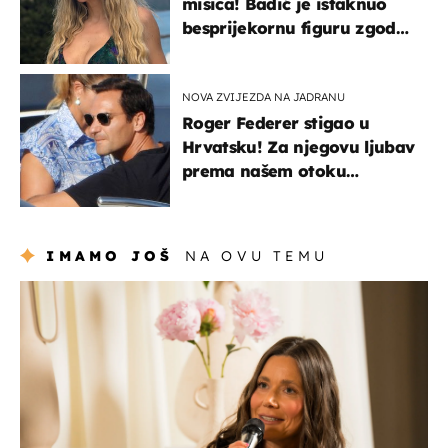
misica! Badić je istaknuo
besprijekornu figuru zgodne
voditeljice
NOVA ZVIJEZDA NA JADRANU
Roger Federer stigao u
Hrvatsku! Za njegovu ljubav
prema našem otoku
zaslužan je jedan poznati
Hrvat
IMAMO JOŠ
NA OVU TEMU
moda & ljepota