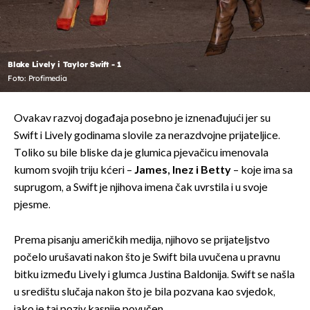
Blake Lively i Taylor Swift - 1
Foto: Profimedia
Ovakav razvoj događaja posebno je iznenađujući jer su
Swift i Lively godinama slovile za nerazdvojne prijateljice.
Toliko su bile bliske da je glumica pjevačicu imenovala
kumom svojih triju kćeri –
James, Inez i Betty
– koje ima sa
suprugom, a Swift je njihova imena čak uvrstila i u svoje
pjesme.
Prema pisanju američkih medija, njihovo se prijateljstvo
počelo urušavati nakon što je Swift bila uvučena u pravnu
bitku između Lively i glumca Justina Baldonija. Swift se našla
u središtu slučaja nakon što je bila pozvana kao svjedok,
iako je taj poziv kasnije povučen.