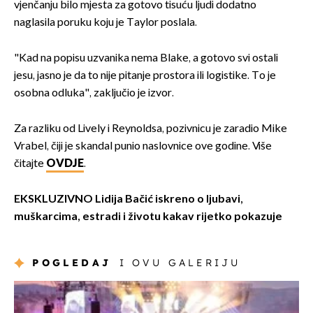
vjenčanju bilo mjesta za gotovo tisuću ljudi dodatno
naglasila poruku koju je Taylor poslala.
"Kad na popisu uzvanika nema Blake, a gotovo svi ostali
jesu, jasno je da to nije pitanje prostora ili logistike. To je
osobna odluka", zaključio je izvor.
Za razliku od Lively i Reynoldsa, pozivnicu je zaradio Mike
Vrabel, čiji je skandal punio naslovnice ove godine. Više
čitajte
OVDJE
.
EKSKLUZIVNO Lidija Bačić iskreno o ljubavi,
muškarcima, estradi i životu kakav rijetko pokazuje
POGLEDAJ
I OVU GALERIJU