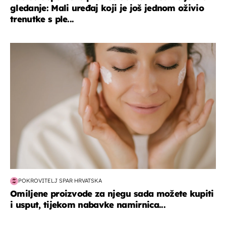
gledanje: Mali uređaj koji je još jednom oživio
trenutke s ple...
moda & ljepota
POKROVITELJ SPAR HRVATSKA
Omiljene proizvode za njegu sada možete kupiti
i usput, tijekom nabavke namirnica...