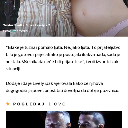
Taylor Swift i Blake Lively - 2
Foto: Profimedia
"Blake je tužna i pomalo ljuta. Ne, jako ljuta. To prijateljstvo
bilo je gotovo i prije, ali ako je postojala ikakva nada, sada je
nestala. Više nikada neće biti prijateljice", tvrdi izvor blizak
situaciji.
Dodaje i da je Lively ipak vjerovala kako će njihova
dugogodišnja povezanost biti dovoljna da dobije pozivnicu.
POGLEDAJ
I OVO