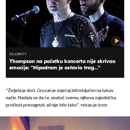
CELEBRITY
Thompson na početku koncerta nije skrivao
emocije: "Hipodrom je ostavio trag..."
"Željela je doći. Grozan je osjećaj biti isključen na takav
način. Nadala se da će, unatoč svemu, njihova zajednička
prošlost prevagnuti, ali nije bilo tako", rekao je izvor.