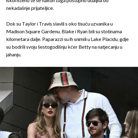
iskorišteno te se nakon toga postupno udaljila od
nekadašnje prijateljice.
Dok su Taylor i Travis slavili s oko tisuću uzvanika u
Madison Square Gardenu, Blake i Ryan bili su stotinama
kilometara dalje. Paparazzi su ih snimili u Lake Placidu, gdje
su bodrili svoju šestogodišnju kćer Betty na natjecanju u
jahanju.