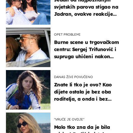
svjetskih parova stigao na
Jadran, ovakve reakcije
vjerojatno nisu očekivali
OPET PROBLEMI
Burne scene u trgovačkom
centru: Sergej Trifunović i
supruga uhićeni nakon
svađe!
DANAS ŽIVI POVUČENO
Znate li tko je ovo? Kao
dijete ostala je bez oba
roditelja, a onda i bez
milijuna koje je trebala
naslijediti
"VRUĆE JE OVDJE"
Malo tko zna da je bila