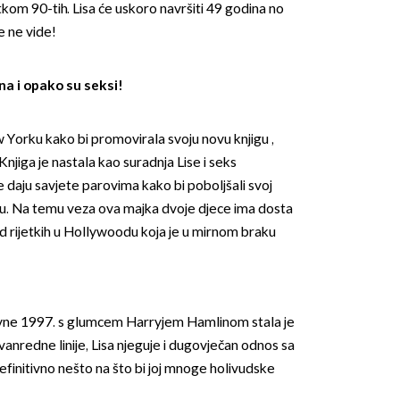
etkom 90-tih. Lisa će uskoro navršiti 49 godina no
e ne vide!
a i opako su seksi!
w Yorku kako bi promovirala svoju novu knjigu ,
OMOGUĆI OBAVIJESTI
jiga je nastala kao suradnja Lise i seks
 daju savjete parovima kako bi poboljšali svoj
vezu. Na temu veza ova majka dvoje djece ima dosta
od rijetkih u Hollywoodu koja je u mirnom braku
vne 1997. s glumcem Harryjem Hamlinom stala je
zvanredne linije, Lisa njeguje i dugovječan odnos sa
initivno nešto na što bi joj mnoge holivudske