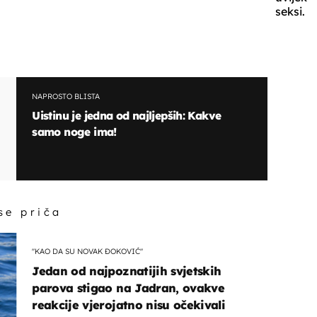
seksi.
NAPROSTO BLISTA
Uistinu je jedna od najljepših: Kakve
samo noge ima!
 se priča
"KAO DA SU NOVAK ĐOKOVIĆ"
Jedan od najpoznatijih svjetskih
parova stigao na Jadran, ovakve
reakcije vjerojatno nisu očekivali