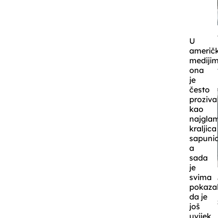
U
američ
mediji
ona
je
često
proziv
kao
najglam
kraljica
sapunic
a
sada
je
svima
pokaza
da je
još
uvijek