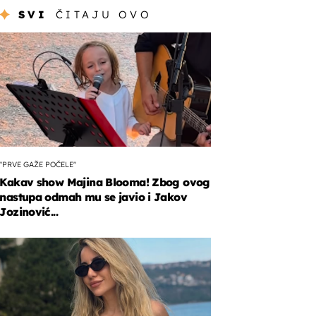
SVI
ČITAJU OVO
"PRVE GAŽE POČELE"
Kakav show Majina Blooma! Zbog ovog
nastupa odmah mu se javio i Jakov
Jozinović...