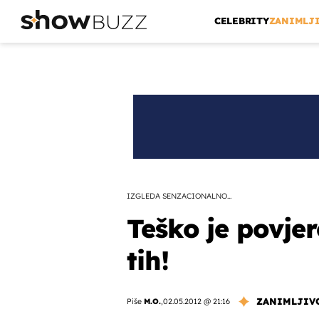
CELEBRITY
ZANIMLJ
IZGLEDA SENZACIONALNO...
Teško je povjer
tih!
ZANIMLJIV
Piše
M.O.
,
02.05.2012 @ 21:16