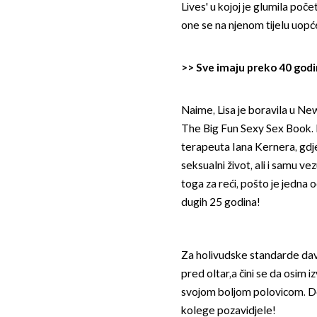
Lives' u kojoj je glumila poč
one se na njenom tijelu uopć
>>
Sve imaju preko 40 godin
Naime, Lisa je boravila u Ne
The Big Fun Sexy Sex Book. Kn
terapeuta Iana Kernera, gdje
seksualni život, ali i samu 
toga za reći, pošto je jedna 
dugih 25 godina!
Za holivudske standarde da
pred oltar,a čini se da osim i
svojom boljom polovicom. Def
kolege pozavidjele!