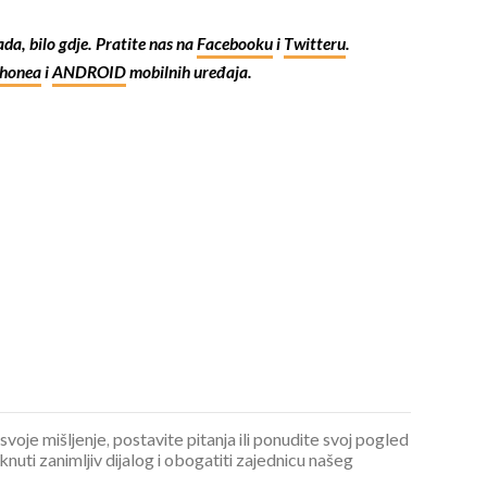
kada, bilo gdje. Pratite nas na
Facebooku
i
Twitteru
.
Phonea
i
ANDROID
mobilnih uređaja.
 svoje mišljenje, postavite pitanja ili ponudite svoj pogled
ti zanimljiv dijalog i obogatiti zajednicu našeg