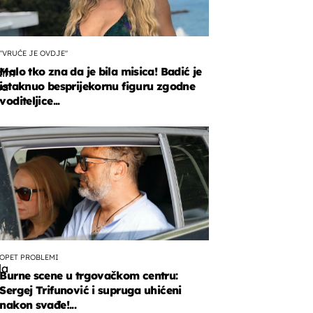
"VRUĆE JE OVDJE"
Malo tko zna da je bila misica! Badić je
kim
istaknuo besprijekornu figuru zgodne
ma
voditeljice...
ana
uroznija
a,
OPET PROBLEMI
la
Burne scene u trgovačkom centru:
Sergej Trifunović i supruga uhićeni
nakon svađe!...