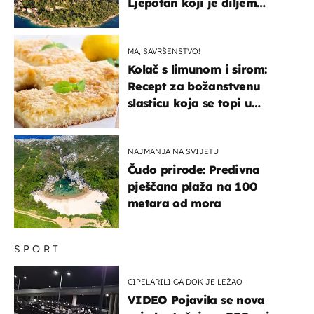
Ljepotan koji je diljem
svijeta poznat po svojem
"bijelom zlatu"
MA, SAVRŠENSTVO!
Kolač s limunom i sirom:
Recept za božanstvenu
slasticu koja se topi u
ustima
NAJMANJA NA SVIJETU
Čudo prirode: Predivna
pješčana plaža na 100
metara od mora
SPORT
CIPELARILI GA DOK JE LEŽAO
VIDEO Pojavila se nova