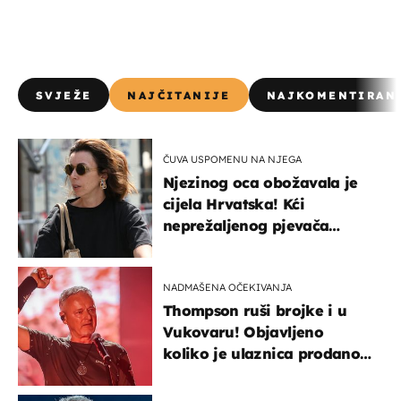
SVJEŽE
NAJČITANIJE
NAJKOMENTIRAN
ČUVA USPOMENU NA NJEGA
Njezinog oca obožavala je
cijela Hrvatska! Kći
neprežaljenog pjevača
projurila špicom na dva
kotača
NADMAŠENA OČEKIVANJA
Thompson ruši brojke i u
Vukovaru! Objavljeno
koliko je ulaznica prodano
u kratkom vremenu