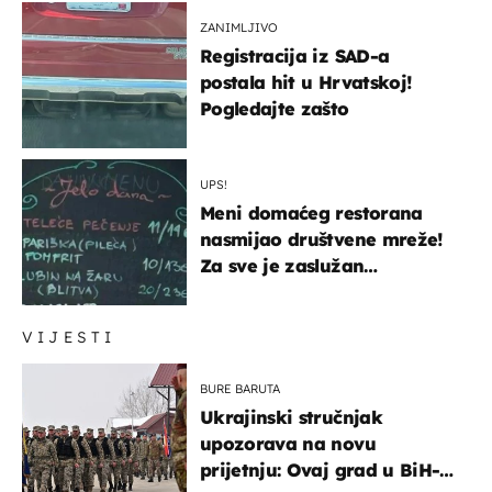
ZANIMLJIVO
Registracija iz SAD-a
postala hit u Hrvatskoj!
Pogledajte zašto
UPS!
Meni domaćeg restorana
nasmijao društvene mreže!
Za sve je zaslužan
urnebesan naziv jela
VIJESTI
BURE BARUTA
Ukrajinski stručnjak
upozorava na novu
prijetnju: Ovaj grad u BiH-u