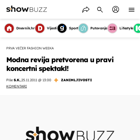
Dnevnik.hr
Vijesti
Sport
Putovanja
Lifestyle
PRVA VEČER FASHION WEEKA
Modna revija pretvorena u pravi
koncertni spektakl!
Piše
S.K.
,
25.11.2011 @ 13:00
ZANIMLJIVOSTI
KOMENTARI
OMOGUĆI OBAVIJESTI