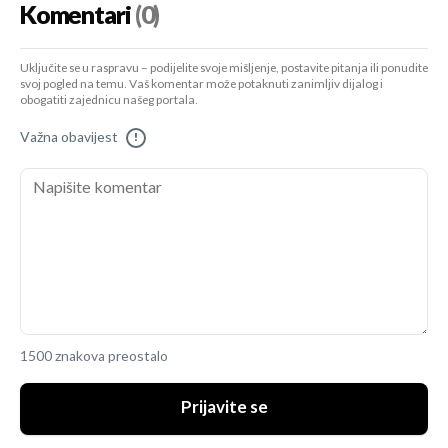
Komentari
(0)
Uključite se u raspravu – podijelite svoje mišljenje, postavite pitanja ili ponudite
svoj pogled na temu. Vaš komentar može potaknuti zanimljiv dijalog i
obogatiti zajednicu našeg portala.
Važna obavijest
!
1500 znakova preostalo
Prijavite se