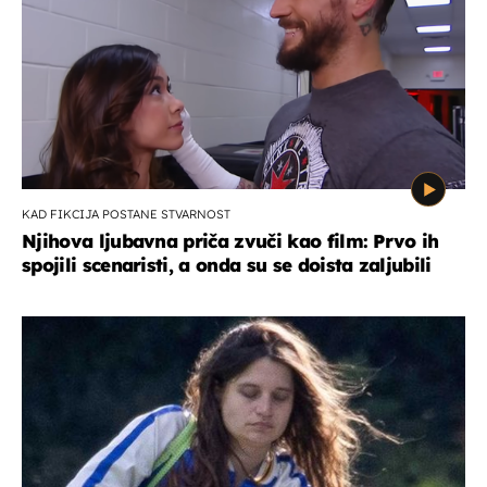
KAD FIKCIJA POSTANE STVARNOST
Njihova ljubavna priča zvuči kao film: Prvo ih
spojili scenaristi, a onda su se doista zaljubili