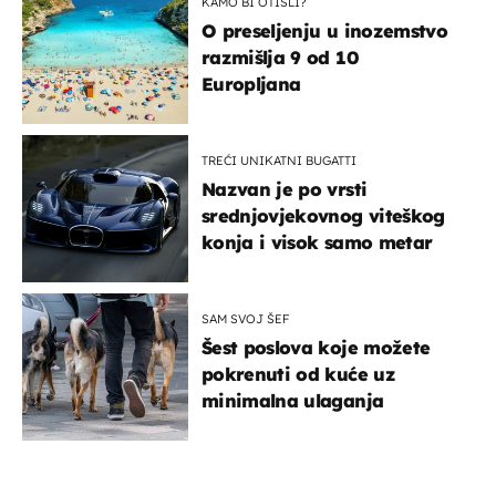
KAMO BI OTIŠLI?
O preseljenju u inozemstvo
razmišlja 9 od 10
Europljana
TREĆI UNIKATNI BUGATTI
Nazvan je po vrsti
srednjovjekovnog viteškog
konja i visok samo metar
SAM SVOJ ŠEF
Šest poslova koje možete
pokrenuti od kuće uz
minimalna ulaganja