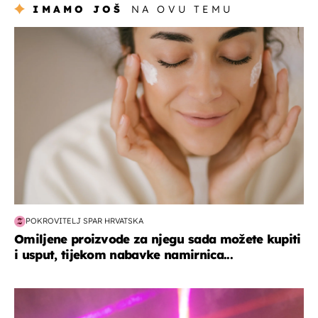
IMAMO JOŠ
NA OVU TEMU
moda & ljepota
POKROVITELJ SPAR HRVATSKA
Omiljene proizvode za njegu sada možete kupiti
i usput, tijekom nabavke namirnica...
kultura & zabava