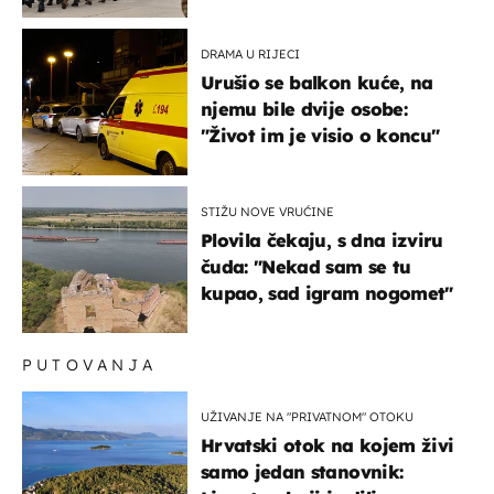
bi mogao biti žarište
DRAMA U RIJECI
Urušio se balkon kuće, na
njemu bile dvije osobe:
"Život im je visio o koncu"
STIŽU NOVE VRUĆINE
Plovila čekaju, s dna izviru
čuda: "Nekad sam se tu
kupao, sad igram nogomet"
PUTOVANJA
UŽIVANJE NA "PRIVATNOM" OTOKU
Hrvatski otok na kojem živi
samo jedan stanovnik: