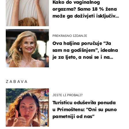
Kako do vaginalnog
orgazma? Samo 18 % žena
može ga doživjeti isključivo
na ovaj način
PREKRASNO IZDANJE
Ova haljina poručuje “Ja
sam na godišnjem”, idealna
je za ljeto, a nosi se i na
zagrebačkoj špici
ZABAVA
JESTE LI PROBALI?
Turisticu oduševila ponuda
u Primoštenu: "Oni su puno
pametniji od nas"