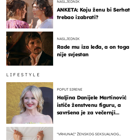
NASLJEDNIK
ANKETA: Koju ženu bi Serhat
trebao izabrati?
NASLJEDNIK
Rade mu iza leđa, a on toga
nije svjestan
LIFESTYLE
POPUT SIRENE
Haljina Danijele Martinović
ističe ženstvenu figuru, a
savršena je za večernji
izlazak na moru
"VRHUNAC" ŽENSKOG SEKSUALNOG
ISKUSTVA