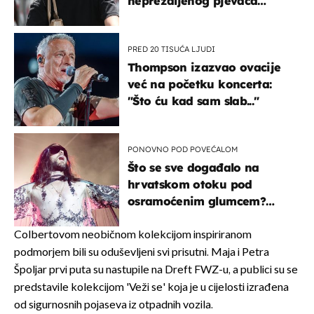
neprežaljenog pjevača
projurila špicom na dva
kotača
PRED 20 TISUĆA LJUDI
Thompson izazvao ovacije
već na početku koncerta:
"Što ću kad sam slab..."
PONOVNO POD POVEĆALOM
Što se sve događalo na
hrvatskom otoku pod
osramoćenim glumcem?
Bizarni prizori i danas
izazivaju nevjericu
Colbertovom neobičnom kolekcijom inspiriranom
podmorjem bili su oduševljeni svi prisutni. Maja i Petra
Špoljar prvi puta su nastupile na Dreft FWZ-u, a publici su se
predstavile kolekcijom 'Veži se' koja je u cijelosti izrađena
od sigurnosnih pojaseva iz otpadnih vozila.