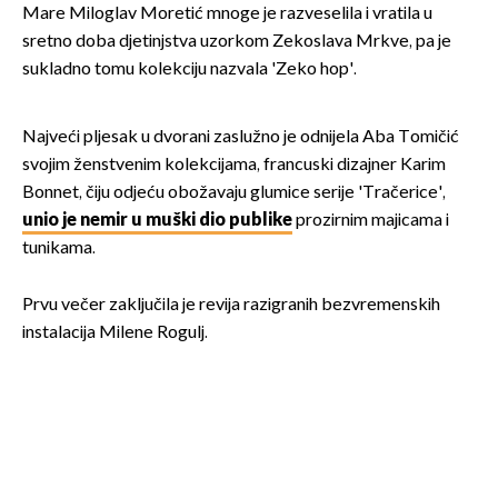
Mare Miloglav Moretić mnoge je razveselila i vratila u
sretno doba djetinjstva uzorkom Zekoslava Mrkve, pa je
sukladno tomu kolekciju nazvala 'Zeko hop'.
Najveći pljesak u dvorani zaslužno je odnijela Aba Tomičić
svojim ženstvenim kolekcijama, francuski dizajner Karim
Bonnet, čiju odjeću obožavaju glumice serije 'Tračerice',
unio je nemir u muški dio publike
prozirnim majicama i
tunikama.
Prvu večer zaključila je revija razigranih bezvremenskih
instalacija Milene Rogulj.