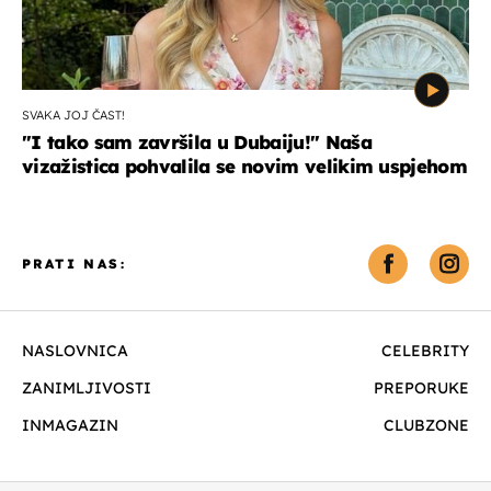
SVAKA JOJ ČAST!
"I tako sam završila u Dubaiju!" Naša
vizažistica pohvalila se novim velikim uspjehom
PRATI NAS:
NASLOVNICA
CELEBRITY
ZANIMLJIVOSTI
PREPORUKE
INMAGAZIN
CLUBZONE