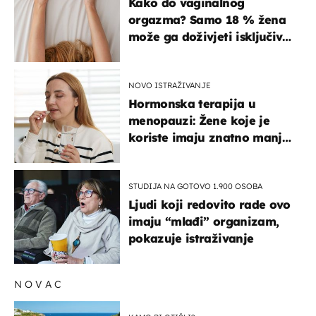
Kako do vaginalnog
orgazma? Samo 18 % žena
može ga doživjeti isključivo
na ovaj način
NOVO ISTRAŽIVANJE
Hormonska terapija u
menopauzi: Žene koje je
koriste imaju znatno manji
rizik od ovoga
STUDIJA NA GOTOVO 1.900 OSOBA
Ljudi koji redovito rade ovo
imaju “mlađi” organizam,
pokazuje istraživanje
NOVAC