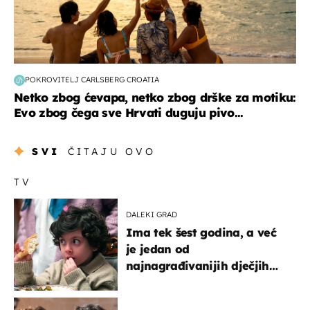
POKROVITELJ CARLSBERG CROATIA
Netko zbog ćevapa, netko zbog drške za motiku:
Evo zbog čega sve Hrvati duguju pivo...
SVI
ČITAJU OVO
TV
DALEKI GRAD
Ima tek šest godina, a već
je jedan od
najnagrađivanijih dječjih
glumaca