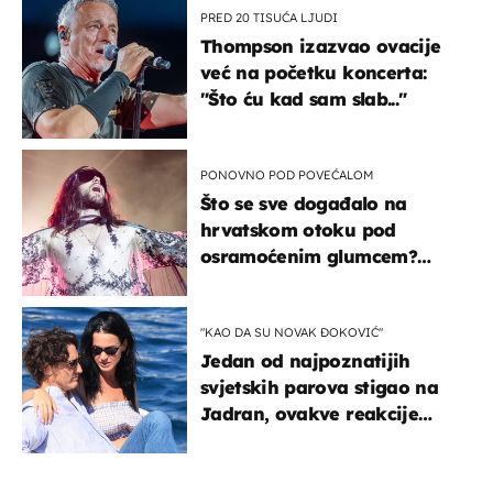
PRED 20 TISUĆA LJUDI
Thompson izazvao ovacije
već na početku koncerta:
"Što ću kad sam slab..."
PONOVNO POD POVEĆALOM
Što se sve događalo na
hrvatskom otoku pod
osramoćenim glumcem?
Bizarni prizori i danas
izazivaju nevjericu
"KAO DA SU NOVAK ĐOKOVIĆ"
Jedan od najpoznatijih
svjetskih parova stigao na
Jadran, ovakve reakcije
vjerojatno nisu očekivali