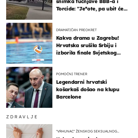
snimka tučnjave BBB-a i
Torcide: "Je*ote, pa ubit će
ga!"
DRAMATIČAN PREOKRET
Kakva drama u Zagrebu!
Hrvatska srušila Srbiju i
izborila finale Svjetskog
prvenstva
POMOĆNI TRENER
Legendarni hrvatski
košarkaš došao na klupu
Barcelone
ZDRAVLJE
"VRHUNAC" ŽENSKOG SEKSUALNOG
ISKUSTVA