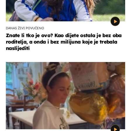
DANAS ŽIVI POVUČENO
Znate li tko je ovo? Kao dijete ostala je bez oba
roditelja, a onda i bez milijuna koje je trebala
naslijediti