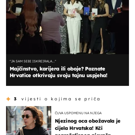
''JA SAM SEBI ISKREIRALA...''
Majčinstvo, karijera ili oboje? Poznate
Hrvatice otkrivaju svoju tajnu uspjeha!
3
vijesti o kojima se priča
ČUVA USPOMENU NA NJEGA
Njezinog oca obožavala je
cijela Hrvatska! Kći