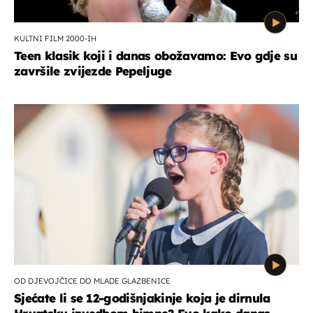
KULTNI FILM 2000-IH
Teen klasik koji i danas obožavamo: Evo gdje su
završile zvijezde Pepeljuge
OD DJEVOJČICE DO MLADE GLAZBENICE
Sjećate li se 12-godišnjakinje koja je dirnula