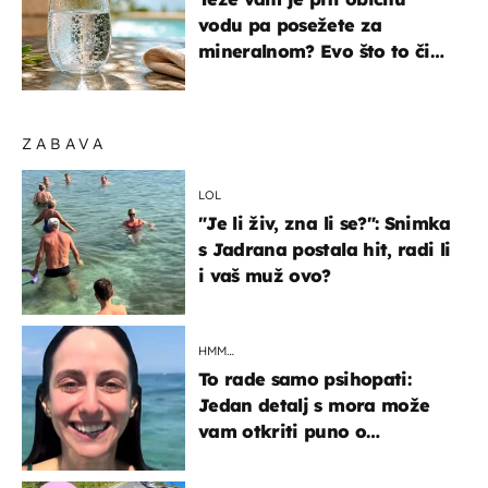
vodu pa posežete za
mineralnom? Evo što to čini
organizmu
ZABAVA
LOL
"Je li živ, zna li se?": Snimka
s Jadrana postala hit, radi li
i vaš muž ovo?
HMM…
To rade samo psihopati:
Jedan detalj s mora može
vam otkriti puno o
prijateljima