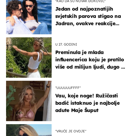
"KAO DA SU NOVAK ĐOKOVIĆ"
Jedan od najpoznatijih
svjetskih parova stigao na
Jadran, ovakve reakcije
vjerojatno nisu očekivali
U 27. GODINI
Preminula je mlada
influencerica koju je pratilo
više od milijun ljudi, dugo se
borila s opakom bolešću
"UUUUUUFFFF"
Vau, koje noge! Ružičasti
badić istaknuo je najbolje
adute Maje Šuput
"VRUĆE JE OVDJE"