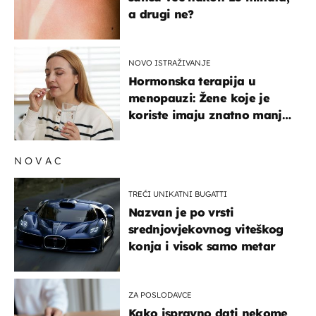
a drugi ne?
NOVO ISTRAŽIVANJE
Hormonska terapija u
menopauzi: Žene koje je
koriste imaju znatno manji
rizik od ovoga
NOVAC
TREĆI UNIKATNI BUGATTI
Nazvan je po vrsti
srednjovjekovnog viteškog
konja i visok samo metar
ZA POSLODAVCE
Kako ispravno dati nekome