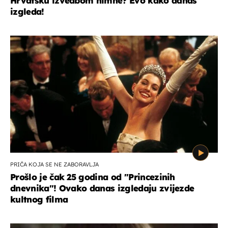
Hrvatsku izvedbom himne? Evo kako danas
izgleda!
PRIČA KOJA SE NE ZABORAVLJA
Prošlo je čak 25 godina od ''Princezinih
dnevnika''! Ovako danas izgledaju zvijezde
kultnog filma