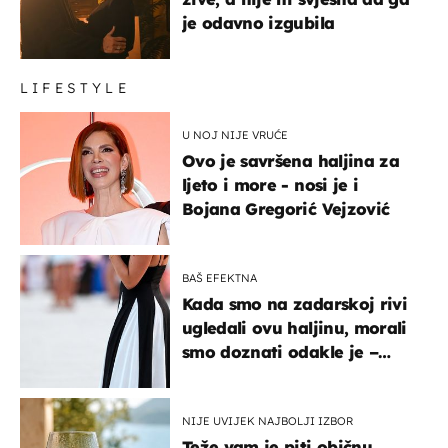
je odavno izgubila
LIFESTYLE
U NOJ NIJE VRUĆE
Ovo je savršena haljina za
ljeto i more - nosi je i
Bojana Gregorić Vejzović
BAŠ EFEKTNA
Kada smo na zadarskoj rivi
ugledali ovu haljinu, morali
smo doznati odakle je –
košta samo 18 eura
NIJE UVIJEK NAJBOLJI IZBOR
Teže vam je piti običnu