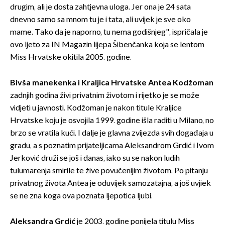
drugim, ali je dosta zahtjevna uloga. Jer ona je 24 sata
dnevno samo sa mnom tu je i tata, ali uvijek je sve oko
mame. Tako da je naporno, tu nema godišnjeg", ispričala je
ovo ljeto za IN Magazin lijepa Šibenčanka koja se lentom
Miss Hrvatske okitila 2005. godine.
Bivša manekenka i Kraljica Hrvatske Antea Kodžoman
zadnjih godina živi privatnim životom i rijetko je se može
vidjeti u javnosti. Kodžoman je nakon titule Kraljice
Hrvatske koju je osvojila 1999. godine išla raditi u Milano, no
brzo se vratila kući. I dalje je glavna zvijezda svih događaja u
gradu, a s poznatim prijateljicama Aleksandrom Grdić i Ivom
Jerković druži se još i danas, iako su se nakon ludih
tulumarenja smirile te žive povučenijim životom. Po pitanju
privatnog života Antea je oduvijek samozatajna, a još uvjiek
se ne zna koga ova poznata ljepotica ljubi.
Aleksandra Grdić
je 2003. godine ponijela titulu Miss