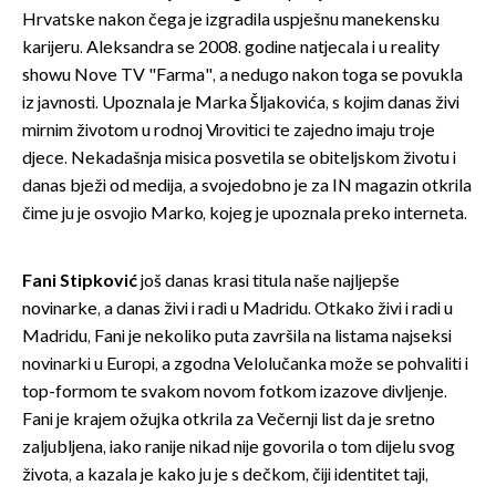
Hrvatske nakon čega je izgradila uspješnu manekensku
karijeru. Aleksandra se 2008. godine natjecala i u reality
showu Nove TV "Farma", a nedugo nakon toga se povukla
iz javnosti. Upoznala je Marka Šljakovića, s kojim danas živi
mirnim životom u rodnoj Virovitici te zajedno imaju troje
djece. Nekadašnja misica posvetila se obiteljskom životu i
danas bježi od medija, a svojedobno je za IN magazin otkrila
čime ju je osvojio Marko, kojeg je upoznala preko interneta.
Fani Stipković
još danas krasi titula naše najljepše
novinarke, a danas živi i radi u Madridu. Otkako živi i radi u
Madridu, Fani je nekoliko puta završila na listama najseksi
novinarki u Europi, a zgodna Velolučanka može se pohvaliti i
top-formom te svakom novom fotkom izazove divljenje.
Fani je krajem ožujka otkrila za Večernji list da je sretno
zaljubljena, iako ranije nikad nije govorila o tom dijelu svog
života, a kazala je kako ju je s dečkom, čiji identitet taji,