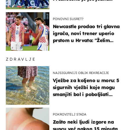
država
PONOVNI SUSRET?
Newcastle prodao tri glavna
igrača, novi trener uperio
prstom u Hrvata: "Želim
njega!"
ZDRAVLJE
NAJSIGURNIJI OBLIK REKREACIJE
Vježbe za koljeno u moru: 5
sigurnih vježbi koje mogu
smanjiti bol i poboljšati
pokretljivost
POKROVITELJ STADA
Zašto neki ljudi izgore na
suncu već nakon 15 minuta,