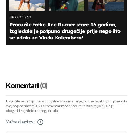
NEKAD I SAD
Procurile fotke Ane Rucner stare 16 godina,
izgledala je potpuno drugačije prije nego što
se udala za Vladu Kalembera!
Komentari
(0)
Uključite se u raspravu – podijelite svoje mišljenje, postavite pitanja ili ponudite
svoj pogled na temu. Vaš komentar može potaknuti zanimljiv dijalog i
obogatiti zajednicu našeg portala.
Važna obavijest
!