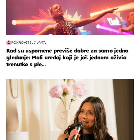
POKROVITELJ WATA
Kad su uspomene previše dobre za samo jedno
gledanje: Mali uređaj koji je još jednom oživio
trenutke s ple...
moda & ljepota