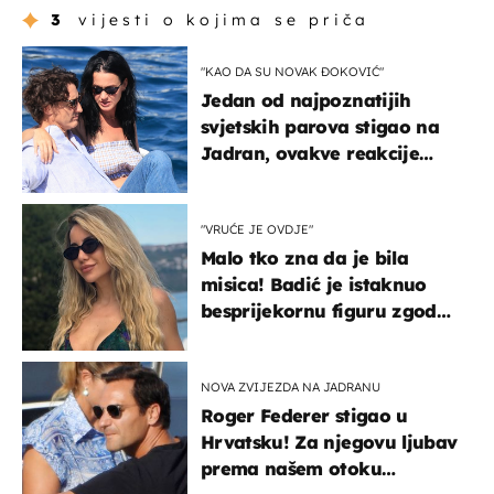
3
vijesti o kojima se priča
"KAO DA SU NOVAK ĐOKOVIĆ"
Jedan od najpoznatijih
svjetskih parova stigao na
Jadran, ovakve reakcije
vjerojatno nisu očekivali
"VRUĆE JE OVDJE"
Malo tko zna da je bila
misica! Badić je istaknuo
besprijekornu figuru zgodne
voditeljice
NOVA ZVIJEZDA NA JADRANU
Roger Federer stigao u
Hrvatsku! Za njegovu ljubav
prema našem otoku