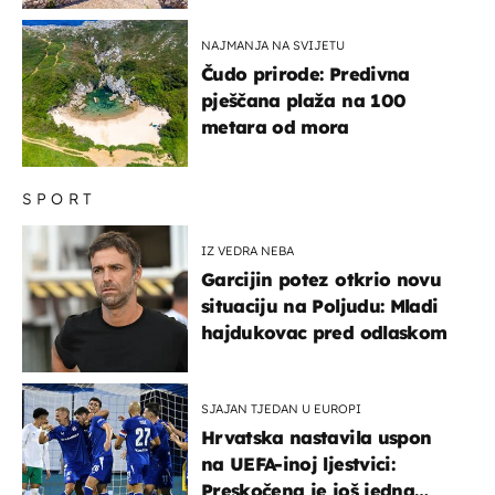
NAJMANJA NA SVIJETU
Čudo prirode: Predivna
pješčana plaža na 100
metara od mora
SPORT
IZ VEDRA NEBA
Garcijin potez otkrio novu
situaciju na Poljudu: Mladi
hajdukovac pred odlaskom
SJAJAN TJEDAN U EUROPI
Hrvatska nastavila uspon
na UEFA-inoj ljestvici:
Preskočena je još jedna