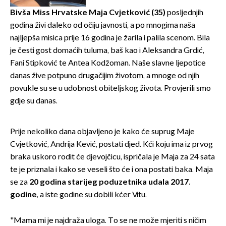
zaslužan je jedan poznati
Hrvat
Bivša Miss Hrvatske Maja Cvjetković (35)
posljednjih
godina živi daleko od očiju javnosti, a po mnogima naša
najljepša misica prije 16 godina je žarila i palila scenom. Bila
je česti gost domaćih tuluma, baš kao i Aleksandra Grdić,
Fani Stipković te Antea Kodžoman. Naše slavne ljepotice
danas žive potpuno drugačijim životom, a mnoge od njih
povukle su se u udobnost obiteljskog života. Provjerili smo
gdje su danas.
Prije nekoliko dana objavljeno je kako će suprug Maje
Cvjetković, Andrija Kević, postati djed. Kći koju ima iz prvog
braka uskoro rodit će djevojčicu, ispričala je Maja za 24 sata
te je priznala i kako se veseli što će i ona postati baka. Maja
se za
20 godina starijeg poduzetnika udala 2017.
godine
, a iste godine su dobili kćer Vitu.
"Mama mi je najdraža uloga. To se ne može mjeriti s ničim