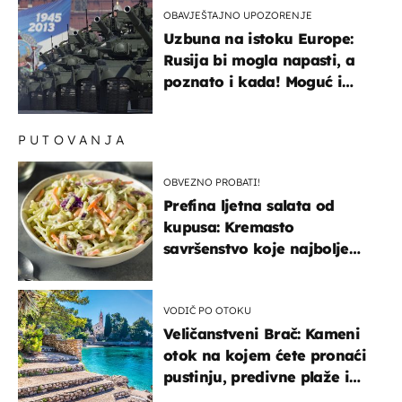
OBAVJEŠTAJNO UPOZORENJE
Uzbuna na istoku Europe:
Rusija bi mogla napasti, a
poznato i kada! Moguć i
kopneni upad u članicu
NATO-a
PUTOVANJA
OBVEZNO PROBATI!
Prefina ljetna salata od
kupusa: Kremasto
savršenstvo koje najbolje
paše uz pečeno meso
VODIČ PO OTOKU
Veličanstveni Brač: Kameni
otok na kojem ćete pronaći
pustinju, predivne plaže i
uzbudljivu hranu