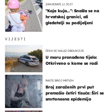
ZAMJERATE LI JOJ?
"Koja kuja…": Snašla se na
hrvatskoj granici, ali
gledatelji su podijeljeni
VIJESTI
ČEKA SE NALAZ OBDUKCIJE
U moru pronađeno tijelo:
Otkriveno o kome se radi
RASTE BROJ MRTVIH
Broj zaraženih prvi put
premašio četiri tisuće: Širi se
smrtonosna epidemija