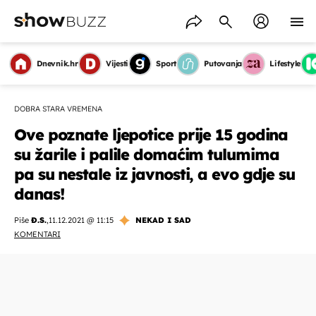
Dnevnik.hr
Vijesti
Sport
Putovanja
Lifestyle
DOBRA STARA VREMENA
Ove poznate ljepotice prije 15 godina
su žarile i palile domaćim tulumima
pa su nestale iz javnosti, a evo gdje su
danas!
Piše
Đ.S.
,
11.12.2021 @ 11:15
NEKAD I SAD
KOMENTARI
OMOGUĆI OBAVIJESTI