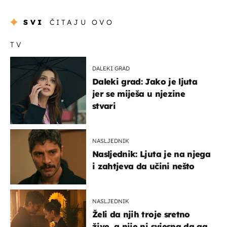
SVI
ČITAJU OVO
TV
DALEKI GRAD
Daleki grad: Jako je ljuta
jer se miješa u njezine
stvari
NASLJEDNIK
Nasljednik: Ljuta je na njega
i zahtjeva da učini nešto
NASLJEDNIK
Želi da njih troje sretno
žive, a nije ni svjesna da ga