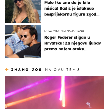
Malo tko zna da je bila
misica! Badić je istaknuo
besprijekornu figuru zgodne
voditeljice
NOVA ZVIJEZDA NA JADRANU
Roger Federer stigao u
Hrvatsku! Za njegovu ljubav
prema našem otoku
zaslužan je jedan poznati
Hrvat
IMAMO JOŠ
NA OVU TEMU
kultura & zabava