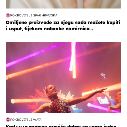
POKROVITELJ SPAR HRVATSKA
Omiljene proizvode za njegu sada možete kupiti
i usput, tijekom nabavke namirnica...
kultura & zabava
POKROVITELJ WATA
Kad su uspomene previše dobre za samo jedno