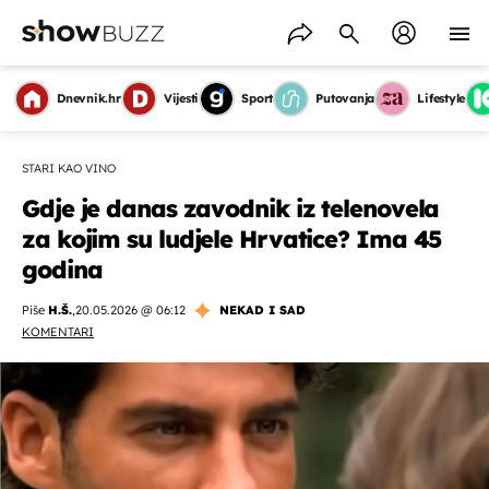
Dnevnik.hr
Vijesti
Sport
Putovanja
Lifestyle
STARI KAO VINO
Gdje je danas zavodnik iz telenovela
za kojim su ludjele Hrvatice? Ima 45
godina
Piše
H.Š.
,
20.05.2026 @ 06:12
NEKAD I SAD
KOMENTARI
OMOGUĆI OBAVIJESTI