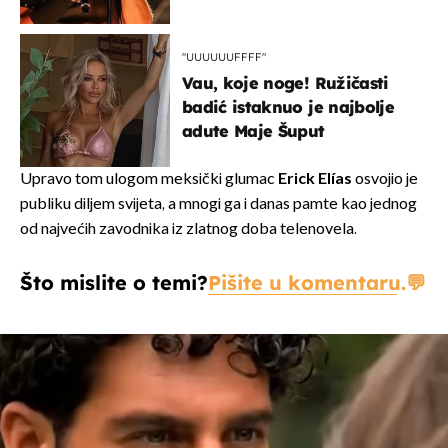
"UUUUUUFFFF"
Vau, koje noge! Ružičasti
badić istaknuo je najbolje
adute Maje Šuput
Upravo tom ulogom meksički glumac
Erick Elías
osvojio je
publiku diljem svijeta, a mnogi ga i danas pamte kao jednog
od najvećih zavodnika iz zlatnog doba telenovela.
Što mislite o temi?
Pišite u komentaru.