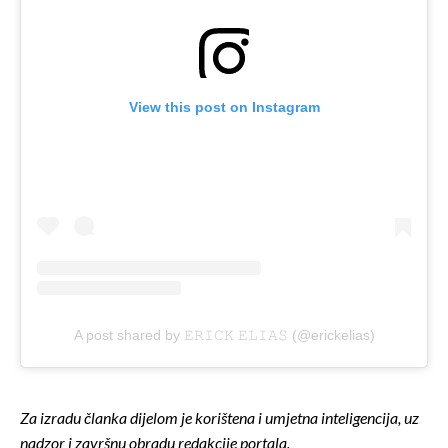
View this post on Instagram
A post shared by 𝙴𝚁𝙸𝙲𝙺 𝙴𝙻𝙸𝙰𝚂 (@erickelias)
Za izradu članka dijelom je korištena i umjetna inteligencija, uz
nadzor i završnu obradu redakcije portala.