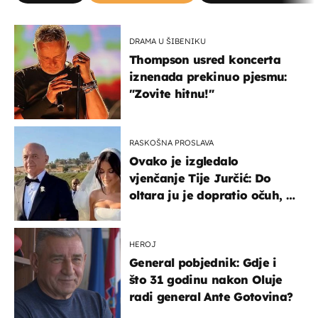
DRAMA U ŠIBENIKU
Thompson usred koncerta
iznenada prekinuo pjesmu:
"Zovite hitnu!"
RASKOŠNA PROSLAVA
Ovako je izgledalo
vjenčanje Tije Jurčić: Do
oltara ju je dopratio očuh, a
slavilo se uz Olivera i Rozgu
HEROJ
General pobjednik: Gdje i
što 31 godinu nakon Oluje
radi general Ante Gotovina?