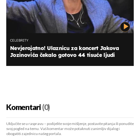
CELEBRITY
Nevjerojatno! Ulaznicu za koncert Jakova
Jozinovića čekalo gotovo 44 tisuće ljudi
Komentari
(0)
Uključite se u raspravu – podijelite svoje mišljenje, postavite pitanja ili ponudite
svoj pogled na temu. Vaš komentar može potaknuti zanimljiv dijalog i
obogatiti zajednicu našeg portala.