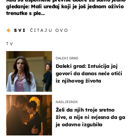
gledanje: Mali uređaj koji je još jednom oživio
trenutke s ple...
SVI
ČITAJU OVO
TV
DALEKI GRAD
Daleki grad: Intuicija joj
govori da danas neće otići
iz njihovog života
NASLJEDNIK
Želi da njih troje sretno
žive, a nije ni svjesna da ga
je odavno izgubila