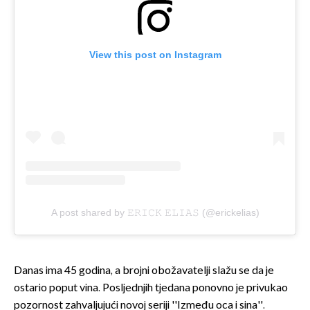
View this post on Instagram
A post shared by 𝙴𝚁𝙸𝙲𝙺 𝙴𝙻𝙸𝙰𝚂 (@erickelias)
Danas ima 45 godina, a brojni obožavatelji slažu se da je
ostario poput vina. Posljednjih tjedana ponovno je privukao
pozornost zahvaljujući novoj seriji ''Između oca i sina''.