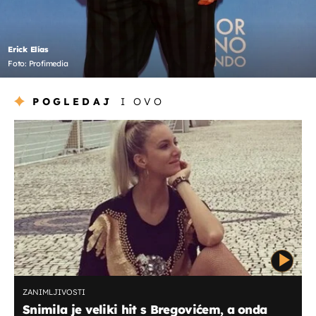
Erick Elías
Foto: Profimedia
POGLEDAJ
I OVO
ZANIMLJIVOSTI
Snimila je veliki hit s Bregovićem, a onda