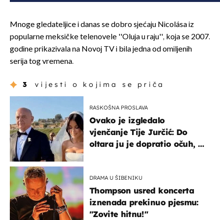
Mnoge gledateljice i danas se dobro sjećaju Nicolása iz
popularne meksičke telenovele ''Oluja u raju'', koja se 2007.
godine prikazivala na Novoj TV i bila jedna od omiljenih
serija tog vremena.
3
vijesti o kojima se priča
RASKOŠNA PROSLAVA
Ovako je izgledalo
vjenčanje Tije Jurčić: Do
oltara ju je dopratio očuh, a
slavilo se uz Olivera i Rozgu
DRAMA U ŠIBENIKU
Thompson usred koncerta
iznenada prekinuo pjesmu:
"Zovite hitnu!"