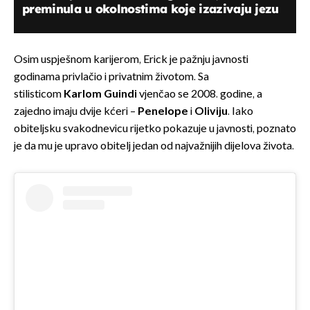
preminula u okolnostima koje izazivaju jezu
Osim uspješnom karijerom, Erick je pažnju javnosti
godinama privlačio i privatnim životom. Sa
stilisticom
Karlom Guindi
vjenčao se 2008. godine, a
zajedno imaju dvije kćeri –
Penelope
i
Oliviju
. Iako
obiteljsku svakodnevicu rijetko pokazuje u javnosti, poznato
je da mu je upravo obitelj jedan od najvažnijih dijelova života.