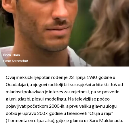
Erick Elías
Foto: Screenshot
Ovaj meksički ljepotan rođen je 23. lipnja 1980. godine u
Guadalajari, a njegovi roditelji bili su uspješni arhitekti. Još od
mladosti pokazivao je interes za umjetnost, pa se posvetio
glumi, glazbi, plesu i modelingu. Na televiziji se počeo
pojavljivati početkom 2000-ih, a prvu veliku glavnu ulogu
dobio je upravo 2007. godine u telenoveli "Oluja u raju"
(Tormenta en el paraíso), gdje je glumio uz Saru Maldonado.