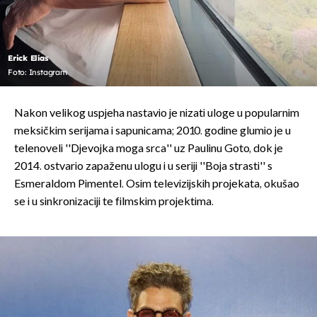
Erick Elías
Foto: Instagram
Nakon velikog uspjeha nastavio je nizati uloge u popularnim
meksičkim serijama i sapunicama; 2010. godine glumio je u
telenoveli ''Djevojka moga srca'' uz Paulinu Goto, dok je
2014. ostvario zapaženu ulogu i u seriji ''Boja strasti'' s
Esmeraldom Pimentel. Osim televizijskih projekata, okušao
se i u sinkronizaciji te filmskim projektima.