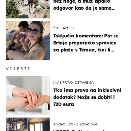
bez noge, a muž ispalio
odgovor kao da je samo
čekao…
ŠTO KAŽETE?
Isključio komentare: Par iz
Srbije preporučio spravicu
za plažu s Temua, čini li
vam se ovo sigurnim?
VIJESTI
IMAŠ PRAVO, OSTVARI GA!
Tko ima pravo na inkluzivni
dodatak? Može se dobiti i
720 eura
STIGAO I ŠOK S BOOKINGA