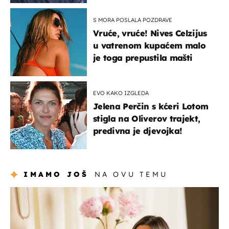
S MORA POSLALA POZDRAVE
Vruće, vruće! Nives Celzijus
u vatrenom kupaćem malo
je toga prepustila mašti
EVO KAKO IZGLEDA
Jelena Perčin s kćeri Lotom
stigla na Oliverov trajekt,
predivna je djevojka!
IMAMO JOŠ
NA OVU TEMU
moda & ljepota