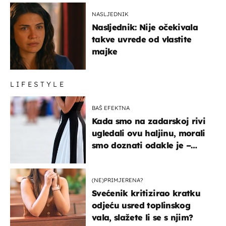
NASLJEDNIK
Nasljednik: Nije očekivala
takve uvrede od vlastite
majke
LIFESTYLE
BAŠ EFEKTNA
Kada smo na zadarskoj rivi
ugledali ovu haljinu, morali
smo doznati odakle je –
košta samo 18 eura
(NE)PRIMJERENA?
Svećenik kritizirao kratku
odjeću usred toplinskog
vala, slažete li se s njim?