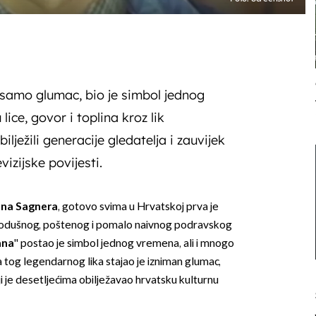
 samo glumac, bio je simbol jednog
lice, govor i toplina kroz lik
ježili generacije gledatelja i zauvijek
vizijske povijesti.
ina Sagnera
, gotovo svima u Hrvatskoj prva je
brodušnog, poštenog i pomalo naivnog podravskog
ana
'' postao je simbol jednog vremena, ali i mnogo
za tog legendarnog lika stajao je izniman glumac,
oji je desetljećima obilježavao hrvatsku kulturnu