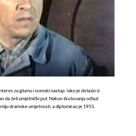
OMOGUĆI OBAVIJESTI
nteres za glumu i scenski nastup. Iako je dolazio iz
ao da želi umjetnički put. Nakon školovanja odlazi
miju dramske umjetnosti, a diplomirao je 1955.