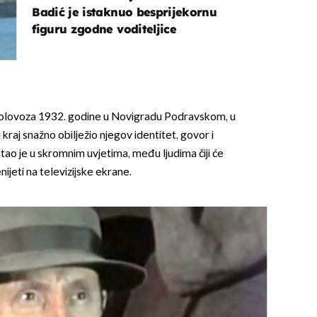
Badić je istaknuo besprijekornu
figuru zgodne voditeljice
kolovoza 1932. godine u Novigradu Podravskom, u
 kraj snažno obilježio njegov identitet, govor i
astao je u skromnim uvjetima, među ljudima čiji će
nijeti na televizijske ekrane.