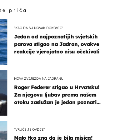
 se priča
"KAO DA SU NOVAK ĐOKOVIĆ"
Jedan od najpoznatijih svjetskih
parova stigao na Jadran, ovakve
reakcije vjerojatno nisu očekivali
NOVA ZVIJEZDA NA JADRANU
Roger Federer stigao u Hrvatsku!
Za njegovu ljubav prema našem
otoku zaslužan je jedan poznati
Hrvat
"VRUĆE JE OVDJE"
Malo tko zna da je bila misica!