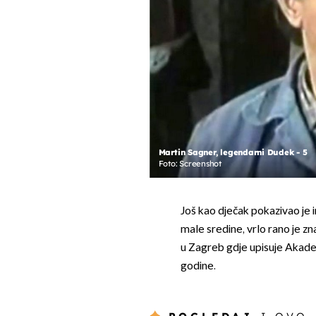
Martin Sagner, legendarni Dudek - 5
Foto: Screenshot
Još kao dječak pokazivao je i
male sredine, vrlo rano je zn
u Zagreb gdje upisuje Akade
godine.