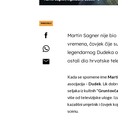
PODIJELI
Martin Sagner nije bio
vremena, čovjek čije su 
legendarnog Dudeka obil
ostali dio hrvatske tele
Kada se spomene ime
Mart
asocijacija –
Dudek
. Lik do
seljaka iz kultnih ''
Gruntovč
više od televizijske uloge. I
kazališni umjetnik i čovjek k
scenu.