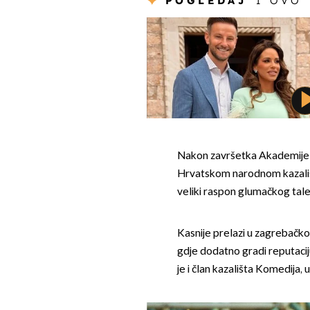
POGLEDAJ
I OVO
Nakon završetka Akademije za
Hrvatskom narodnom kazališt
veliki raspon glumačkog tal
Kasnije prelazi u zagrebačko
gdje dodatno gradi reputacij
je i član kazališta Komedija, 