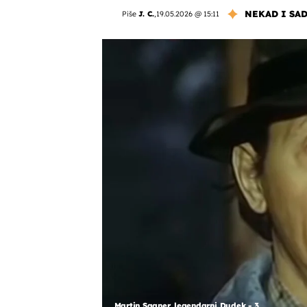
NEKAD I SA
Piše
J. C.
,
19.05.2026 @ 15:11
Martin Sagner, legendarni Dudek - 3