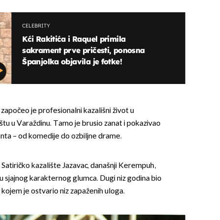
CELEBRITY
Kći Rakitića i Raquel primila
sakrament prve pričesti, ponosna
Španjolka objavila je fotke!
počeo je profesionalni kazališni život u
u u Varaždinu. Tamo je brusio zanat i pokazivao
enta – od komedije do ozbiljne drame.
 Satiričko kazalište Jazavac, današnji Kerempuh,
u sjajnog karakternog glumca. Dugi niz godina bio
u kojem je ostvario niz zapaženih uloga.