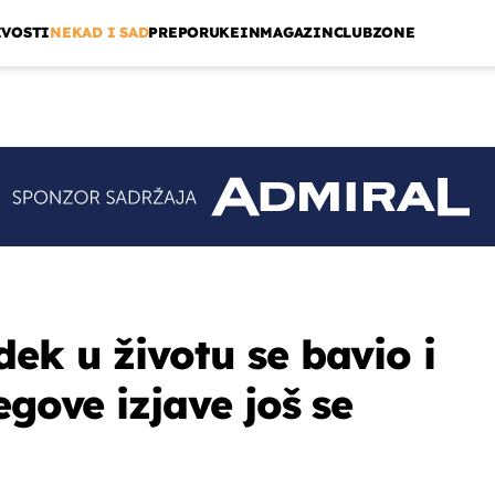
IVOSTI
NEKAD I SAD
PREPORUKE
INMAGAZIN
CLUBZONE
ek u životu se bavio i
egove izjave još se