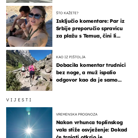
ŠTO KAŽETE?
Isključio komentare: Par iz
Srbije preporučio spravicu
za plažu s Temua, čini li
vam se ovo sigurnim?
KAO IZ PIŠTOLJA
Dobacila komentar trudnici
bez noge, a muž ispalio
odgovor kao da je samo
čekao…
VIJESTI
VREMENSKA PROGNOZA
Nakon vrhunca toplinskog
vala stiže osvježenje: Dokad
će trajati otkrio je