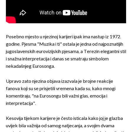
Posebno mjesto u njezinoj karijeri ipak ima nastup iz 1972.
godine. Pjesma "Muzika i ti" ostala je jedna od najpoznatijih
jugoslavenskih eurovizijskih pjesama, a Terezin elegantni stil
i snažna interpretacija i danas se smatraju simbolom
nekadašnjeg Eurosonga.
Upravo zato njezina objava izazvala je brojne reakcije
fanova koji su se prisjetili vremena kada su, kako mnogi
komentiraju, "na Eurosongu bili važni glas, emocija i
interpretacija".
Kesovija tijekom karijere je često isticala kako joj je glazba
uvijek bila važnija od samog natjecanja, a svojim dvama