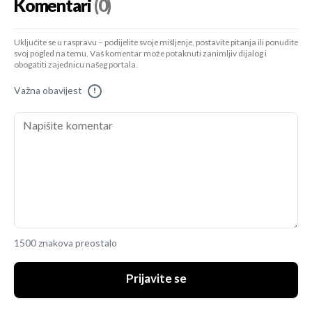
Komentari
(0)
Uključite se u raspravu – podijelite svoje mišljenje, postavite pitanja ili ponudite
svoj pogled na temu. Vaš komentar može potaknuti zanimljiv dijalog i
obogatiti zajednicu našeg portala.
Važna obavijest
!
1500 znakova preostalo
Prijavite se