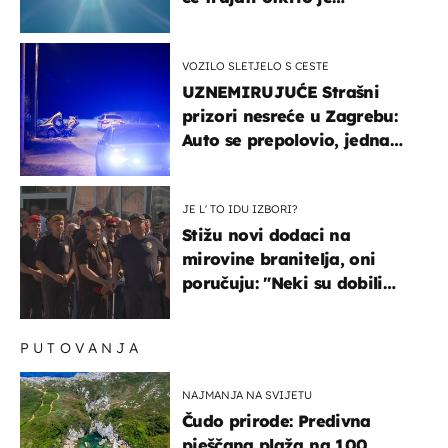
meteorolog
VOZILO SLETJELO S CESTE
UZNEMIRUJUĆE Strašni
prizori nesreće u Zagrebu:
Auto se prepolovio, jedna
osoba poginula
JE L' TO IDU IZBORI?
Stižu novi dodaci na
mirovine branitelja, oni
poručuju: "Neki su dobili
premalo, neki su dobili
previše"
PUTOVANJA
NAJMANJA NA SVIJETU
Čudo prirode: Predivna
pješčana plaža na 100