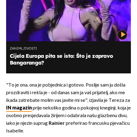
ZANIMLJIVOSTI
Cijela Europa pita se isto: Što je zapravo
Bangaranga?
"To je ona, ona je pobjednica i gotovo. Poslije sam ju došla
prozdraviti i rekla je - od danas sam ja vaš prijatelj, ako me
ikada zatrebate molim vas javite mi se", izjavila je Tereza za
IN magazin
prije nekoliko godina o pokojnoj kneginji, koja je
osobno presjedavala žirijem i odabrala našu glazbenu divu,
iako je njezin suprug
Rainier
preferirao francusku pjevačicu
Isabelle.