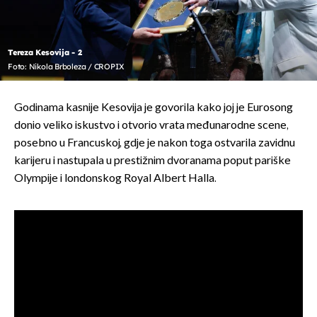
Tereza Kesovija - 2
Foto: Nikola Brboleza / CROPIX
Godinama kasnije Kesovija je govorila kako joj je Eurosong
donio veliko iskustvo i otvorio vrata međunarodne scene,
posebno u Francuskoj, gdje je nakon toga ostvarila zavidnu
karijeru i nastupala u prestižnim dvoranama poput pariške
Olympije i londonskog Royal Albert Halla.