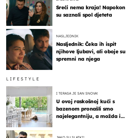
Sreći nema kraja! Napokon
su saznali spol djeteta
NASLJEDNIK
Nasljednik: Čeka ih ispit
njihove ljubavi, ali oboje su
spremni na njega
LIFESTYLE
I TERASA JE SAN SNOVA!
U ovoj raskošnoj kući s
bazenom pronašli smo
najelegantniju, a možda i
najljepšu bijelu kuhinju
JAKO SU SLATKI!