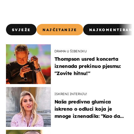
SVJEŽE
NAJČITANIJE
NAJKOMENTIRAN
DRAMA U ŠIBENIKU
Thompson usred koncerta
iznenada prekinuo pjesmu:
"Zovite hitnu!"
ISKRENI INTERVJU!
Naša predivna glumica
iskreno o odluci koja je
mnoge iznenadila: ''Kao da
mi je veliki teret pao s leđa''