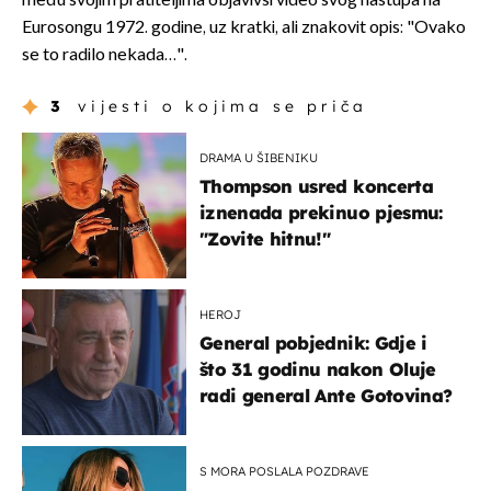
među svojim pratiteljima objavivši video svog nastupa na
Eurosongu 1972. godine, uz kratki, ali znakovit opis: "Ovako
se to radilo nekada…".
3
vijesti o kojima se priča
DRAMA U ŠIBENIKU
Thompson usred koncerta
iznenada prekinuo pjesmu:
"Zovite hitnu!"
HEROJ
General pobjednik: Gdje i
što 31 godinu nakon Oluje
radi general Ante Gotovina?
S MORA POSLALA POZDRAVE