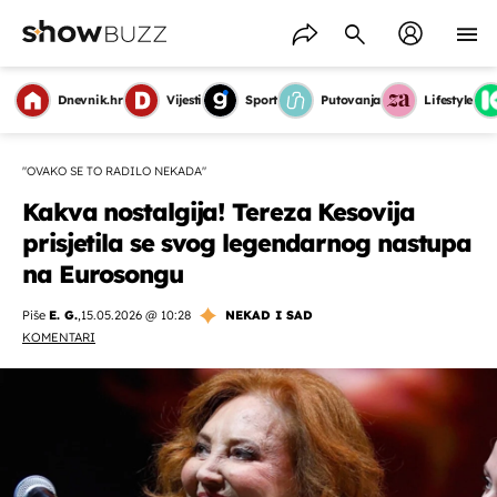
Dnevnik.hr
Vijesti
Sport
Putovanja
Lifestyle
"OVAKO SE TO RADILO NEKADA"
Kakva nostalgija! Tereza Kesovija
prisjetila se svog legendarnog nastupa
na Eurosongu
Piše
E. G.
,
15.05.2026 @ 10:28
NEKAD I SAD
KOMENTARI
OMOGUĆI OBAVIJESTI