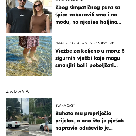
Zbog simpatičnog para sa
špice zaboravili smo i na
modu, no njezina haljina
itekako nas se dojmila
NAJSIGURNIJI OBLIK REKREACIJE
Vježbe za koljeno u moru: 5
sigurnih vježbi koje mogu
smanjiti bol i poboljšati
pokretljivost
ZABAVA
SVAKA ČAST
Bahato mu prepriječio
prijelaz, a ono što je pješak
napravio oduševilo je
društvene mreže