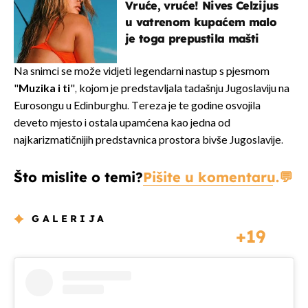
Vruće, vruće! Nives Celzijus
u vatrenom kupaćem malo
je toga prepustila mašti
Na snimci se može vidjeti legendarni nastup s pjesmom
"
Muzika i ti
", kojom je predstavljala tadašnju Jugoslaviju na
Eurosongu u Edinburghu. Tereza je te godine osvojila
deveto mjesto i ostala upamćena kao jedna od
najkarizmatičnijih predstavnica prostora bivše Jugoslavije.
Što mislite o temi?
Pišite u komentaru.
GALERIJA
19