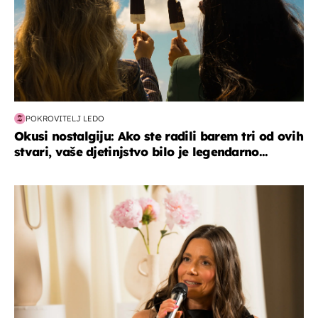
POKROVITELJ LEDO
Okusi nostalgiju: Ako ste radili barem tri od ovih
stvari, vaše djetinjstvo bilo je legendarno...
moda & ljepota