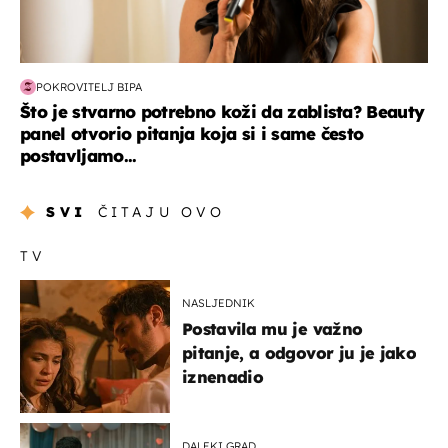
POKROVITELJ BIPA
Što je stvarno potrebno koži da zablista? Beauty
panel otvorio pitanja koja si i same često
postavljamo...
SVI
ČITAJU OVO
TV
NASLJEDNIK
Postavila mu je važno
pitanje, a odgovor ju je jako
iznenadio
DALEKI GRAD