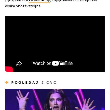
ju je i princeza
Grace Kelly
, koja je navodno bila njezina
velika obožavateljica.
POGLEDAJ
I OVO