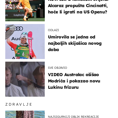
Alcaraz propušta Cincinatti,
hoće li igrati na US Openu?
ODLAZI
Umirovila se jedna od
najboljih skijašica novog
doba
SVE OBJAVIO
VIDEO Australac ošišao
Modrića i pokazao novu
Lukinu frizuru
ZDRAVLJE
NAJSIGURNIJI OBLIK REKREACIJE