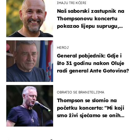
IMAJU TRI KĆERI
Naš saborski zastupnik na
Thompsonovu koncertu
pokazao lijepu suprugu,
koja godinama izbjegava
javnost
HEROJ
General pobjednik: Gdje i
što 31 godinu nakon Oluje
radi general Ante Gotovina?
OBRATIO SE BRANITELJIMA
Thompson se slomio na
početku koncerta: "Mi koji
smo živi sjećamo se onih
koji nisu..."