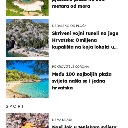
metara od mora
NEDALEKO OD PLOČA
Skriveni vojni tuneli na jugu
Hrvatske: Omiljena
kupališta na koja lokalci u
miru dolaze roniti i skakati
u more
POKROVITELJ CORONA
Među 100 najboljih plaža
svijeta našla se i jedna
hrvatska
SPORT
NEMA KRAJA
Novi šok u teniskom svijetu: