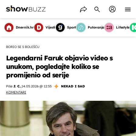
Dnevnik.hr
Vijesti
Sport
Putovanja
Lifestyle
BORIO SE S BOLEŠĆU
Legendarni Faruk objavio video s
unukom, pogledajte koliko se
promijenio od serije
Piše
J. C.
,
14.05.2026 @ 12:55
NEKAD I SAD
KOMENTARI
OMOGUĆI OBAVIJESTI