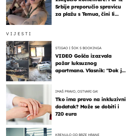
Srbije preporučio spravicu
za plažu s Temua, čini li
vam se ovo sigurnim?
VIJESTI
STIGAO I ŠOK S BOOKINGA
VIDEO Gošća izazvala
požar luksuznog
apartmana. Vlasnik: "Dok je
gorjelo, smijali su se, pili i
pokazivali mi srednji prst"
IMAŠ PRAVO, OSTVARI GA!
Tko ima pravo na inkluzivni
dodatak? Može se dobiti i
720 eura
KRENULO OD BRZE HRANE