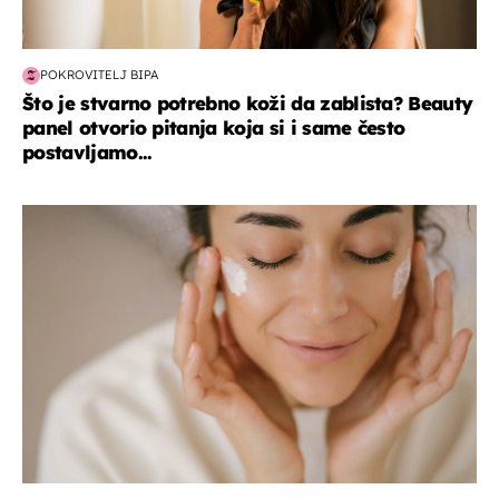
POKROVITELJ BIPA
Što je stvarno potrebno koži da zablista? Beauty
panel otvorio pitanja koja si i same često
postavljamo...
moda & ljepota