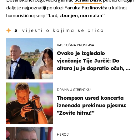
Bosanskohercegovački glumac
Senad Bašić
publici u regiji i
dalje je najpoznatiji po ulozi
Faruka Fazlinovića
u kultnoj
humorističnoj seriji ''
Lud, zbunjen, normalan
''.
3
vijesti o kojima se priča
RASKOŠNA PROSLAVA
Ovako je izgledalo
vjenčanje Tije Jurčić: Do
oltara ju je dopratio očuh, a
slavilo se uz Olivera i Rozgu
DRAMA U ŠIBENIKU
Thompson usred koncerta
iznenada prekinuo pjesmu:
"Zovite hitnu!"
HEROJ