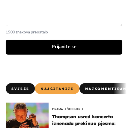
1500 znakova preostalo
Prijavite se
SVJEŽE
NAJČITANIJE
NAJKOMENTIRAN
DRAMA U ŠIBENIKU
Thompson usred koncerta
iznenada prekinuo pjesmu: