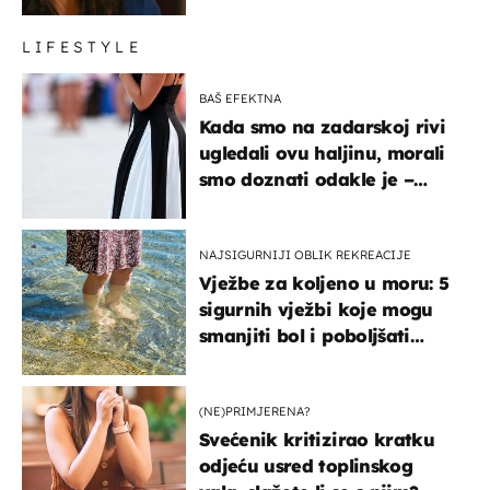
LIFESTYLE
BAŠ EFEKTNA
Kada smo na zadarskoj rivi
ugledali ovu haljinu, morali
smo doznati odakle je –
košta samo 18 eura
NAJSIGURNIJI OBLIK REKREACIJE
Vježbe za koljeno u moru: 5
sigurnih vježbi koje mogu
smanjiti bol i poboljšati
pokretljivost
(NE)PRIMJERENA?
Svećenik kritizirao kratku
odjeću usred toplinskog