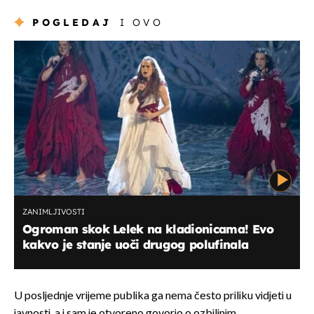
POGLEDAJ
I OVO
ZANIMLJIVOSTI
Ogroman skok Lelek na kladionicama! Evo
kakvo je stanje uoči drugog polufinala
U posljednje vrijeme publika ga nema često priliku vidjeti u
javnosti, a i sam je otvoreno govorio o ozbiljnim