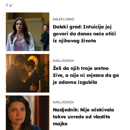
TV
DALEKI GRAD
Daleki grad: Intuicija joj
govori da danas neće otići
iz njihovog života
NASLJEDNIK
Želi da njih troje sretno
žive, a nije ni svjesna da ga
je odavno izgubila
NASLJEDNIK
Nasljednik: Nije očekivala
takve uvrede od vlastite
majke