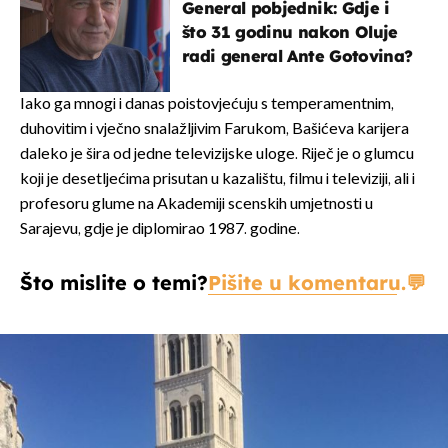
General pobjednik: Gdje i
što 31 godinu nakon Oluje
radi general Ante Gotovina?
Iako ga mnogi i danas poistovjećuju s temperamentnim,
duhovitim i vječno snalažljivim Farukom, Bašićeva karijera
daleko je šira od jedne televizijske uloge. Riječ je o glumcu
koji je desetljećima prisutan u kazalištu, filmu i televiziji, ali i
profesoru glume na Akademiji scenskih umjetnosti u
Sarajevu, gdje je diplomirao 1987. godine.
Što mislite o temi?
Pišite u komentaru.