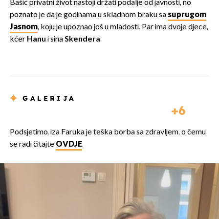
Bašić privatni život nastoji držati podalje od javnosti, no
poznato je da je godinama u skladnom braku sa
suprugom
Jasnom
, koju je upoznao još u mladosti. Par ima dvoje djece,
kćer
Hanu
i sina
Skendera
.
GALERIJA
6
Podsjetimo, iza Faruka je teška borba sa zdravljem, o čemu
se radi čitajte
OVDJE
.