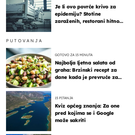
Je li ovo povrće krivo za
epidemiju? Stotine
zaraženih, restorani hitno
povukli proizvod
PUTOVANJA
GOTOVO ZA 15 MINUTA
Najbolja ljetna salata od
graha: Brzinski recept za
dane kada je prevruće za
kuhanje
15 PITANJA
Kviz općeg znanja: Za one
pred kojima se i Google
može sakriti