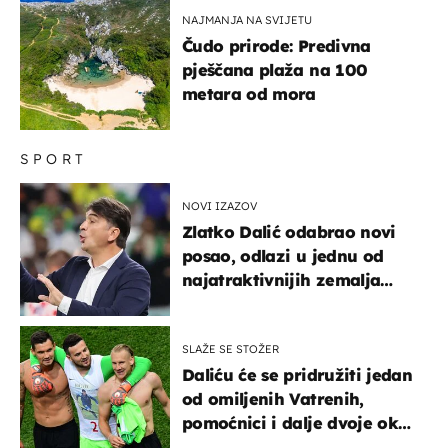
NAJMANJA NA SVIJETU
Čudo prirode: Predivna
pješčana plaža na 100
metara od mora
SPORT
NOVI IZAZOV
Zlatko Dalić odabrao novi
posao, odlazi u jednu od
najatraktivnijih zemalja
svijeta
SLAŽE SE STOŽER
Daliću će se pridružiti jedan
od omiljenih Vatrenih,
pomoćnici i dalje dvoje oko
ponude