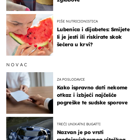
PIŠE NUTRICIONISTICA
Lubenica i dijabetes: Smijete
li je jesti ili riskirate skok
šećera u krvi?
NOVAC
ZA POSLODAVCE
Kako ispravno dati nekome
otkaz i izbjeći najčešće
pogreške te sudske sporove
TREĆI UNIKATNI BUGATTI
Nazvan je po vrsti
srednjovjekovnog viteškog