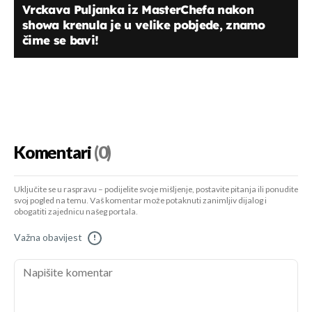
Vrckava Puljanka iz MasterChefa nakon
showa krenula je u velike pobjede, znamo
čime se bavi!
Komentari
(0)
Uključite se u raspravu – podijelite svoje mišljenje, postavite pitanja ili ponudite
svoj pogled na temu. Vaš komentar može potaknuti zanimljiv dijalog i
obogatiti zajednicu našeg portala.
Važna obavijest
!