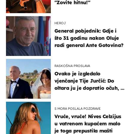
"Zovite hitnu!"
HEROJ
General pobjednik: Gdje i
što 31 godinu nakon Oluje
radi general Ante Gotovina?
RASKOŠNA PROSLAVA
Ovako je izgledalo
vjenčanje Tije Jurčić: Do
oltara ju je dopratio očuh, a
slavilo se uz Olivera i Rozgu
S MORA POSLALA POZDRAVE
Vruće, vruće! Nives Celzijus
u vatrenom kupaćem malo
je toga prepustila mašti