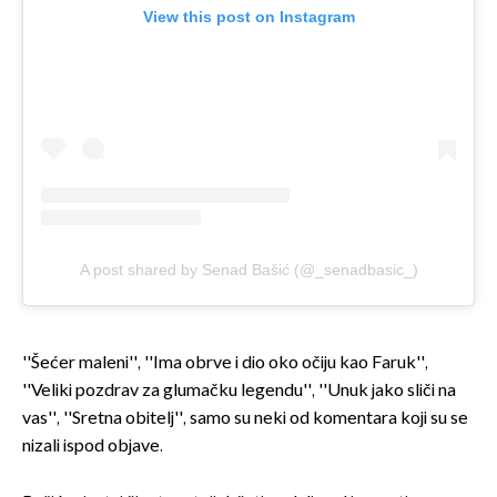
View this post on Instagram
A post shared by Senad Bašić (@_senadbasic_)
''Šećer maleni'', ''Ima obrve i dio oko očiju kao Faruk'',
''Veliki pozdrav za glumačku legendu'', ''Unuk jako sliči na
vas'', ''Sretna obitelj'', samo su neki od komentara koji su se
nizali ispod objave.