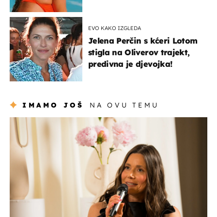
EVO KAKO IZGLEDA
Jelena Perčin s kćeri Lotom
stigla na Oliverov trajekt,
predivna je djevojka!
IMAMO JOŠ
NA OVU TEMU
moda & ljepota