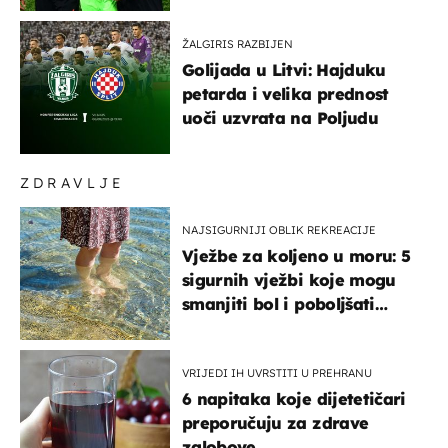
ŽALGIRIS RAZBIJEN
Golijada u Litvi: Hajduku
petarda i velika prednost
uoči uzvrata na Poljudu
ZDRAVLJE
NAJSIGURNIJI OBLIK REKREACIJE
Vježbe za koljeno u moru: 5
sigurnih vježbi koje mogu
smanjiti bol i poboljšati
pokretljivost
VRIJEDI IH UVRSTITI U PREHRANU
6 napitaka koje dijetetičari
preporučuju za zdrave
zglobove