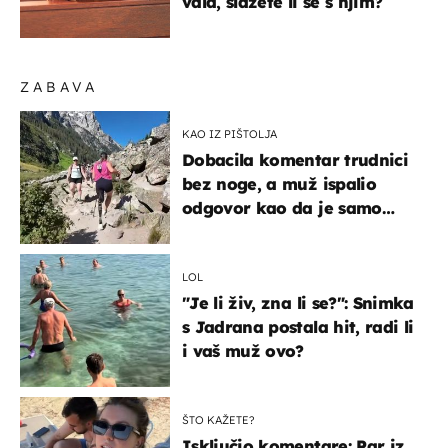
vala, slažete li se s njim?
ZABAVA
KAO IZ PIŠTOLJA
Dobacila komentar trudnici
bez noge, a muž ispalio
odgovor kao da je samo
čekao…
LOL
"Je li živ, zna li se?": Snimka
s Jadrana postala hit, radi li
i vaš muž ovo?
ŠTO KAŽETE?
Isključio komentare: Par iz