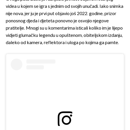
videa u kojem se igra s jednim od svojih unučadi. Iako snimka
nije nova, jer ju je prvi put objavio još 2022. godine, prizor
ponosnog djeda i djeteta ponovno je osvojio njegove
pratitelje. Mnogi su u komentarima isticali koliko im je lijepo
vidjeti glumačku legendu u opuštenom, obiteljskom izdanju,
daleko od kamera, reflektora i uloga po kojima ga pamte.