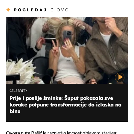
POGLEDAJ
I OVO
CELEBRITY
Prije i poslije šminke: Šuput pokazala sve
korake potpune transformacije do izlaska na
binu
Ovoga puta Bašić je raznježio javnost objavom starijeg