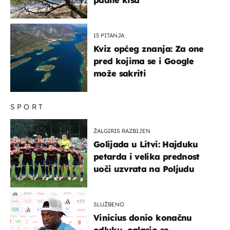
padne kiša
15 PITANJA
Kviz općeg znanja: Za one
pred kojima se i Google
može sakriti
SPORT
ŽALGIRIS RAZBIJEN
Golijada u Litvi: Hajduku
petarda i velika prednost
uoči uzvrata na Poljudu
SLUŽBENO
Vinicius donio konačnu