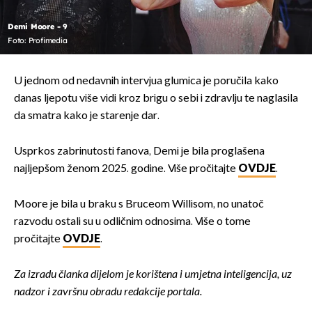
Demi Moore - 9
Foto: Profimedia
U jednom od nedavnih intervjua glumica je poručila kako
danas ljepotu više vidi kroz brigu o sebi i zdravlju te naglasila
da smatra kako je starenje dar.
Usprkos zabrinutosti fanova, Demi je bila proglašena
najljepšom ženom 2025. godine. Više pročitajte
OVDJE
.
Moore je bila u braku s Bruceom Willisom, no unatoč
razvodu ostali su u odličnim odnosima. Više o tome
pročitajte
OVDJE
.
Za izradu članka dijelom je korištena i umjetna inteligencija, uz
nadzor i završnu obradu redakcije portala.