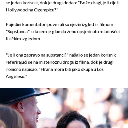
se jedan korisnik, dok je drugi dodao: "Bože dragi, je li cijeli
Hollywood na Ozempicu?"
Pojedini komentatori povezali su njezin izgled i s filmom
"Supstanca", u kojem je glumila ženu opsjednutu mladošću i
fizičkim izgledom.
"Je li ona zapravo na supstanci?" našalio se jedan korisnik
referirajući se na misterioznu drogu iz filma, dok je drugi
ironično napisao: "Hrana mora biti jako skupa u Los
Angelesu."