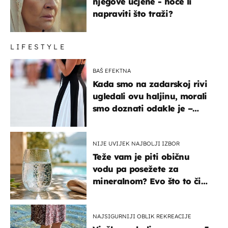
njegove ucjene - hoće li
napraviti što traži?
LIFESTYLE
BAŠ EFEKTNA
Kada smo na zadarskoj rivi
ugledali ovu haljinu, morali
smo doznati odakle je –
košta samo 18 eura
NIJE UVIJEK NAJBOLJI IZBOR
Teže vam je piti običnu
vodu pa posežete za
mineralnom? Evo što to čini
organizmu
NAJSIGURNIJI OBLIK REKREACIJE