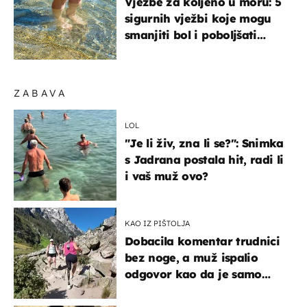
Vježbe za koljeno u moru: 5
sigurnih vježbi koje mogu
smanjiti bol i poboljšati
pokretljivost
ZABAVA
LOL
"Je li živ, zna li se?": Snimka
s Jadrana postala hit, radi li
i vaš muž ovo?
KAO IZ PIŠTOLJA
Dobacila komentar trudnici
bez noge, a muž ispalio
odgovor kao da je samo
čekao…