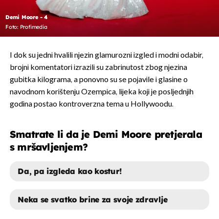
Demi Moore - 4
Foto: Profimedia
I dok su jedni hvalili njezin glamurozni izgled i modni odabir,
brojni komentatori izrazili su zabrinutost zbog njezina
gubitka kilograma, a ponovno su se pojavile i glasine o
navodnom korištenju Ozempica, lijeka koji je posljednjih
godina postao kontroverzna tema u Hollywoodu.
Smatrate li da je Demi Moore pretjerala
s mršavljenjem?
Da, pa izgleda kao kostur!
Neka se svatko brine za svoje zdravlje