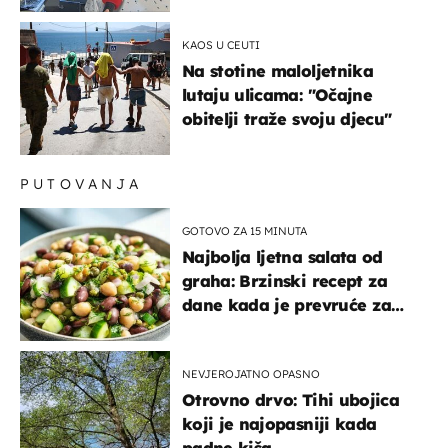
života, supruga i ja ne
možemo oka sklopiti"
KAOS U CEUTI
Na stotine maloljetnika
lutaju ulicama: "Očajne
obitelji traže svoju djecu"
PUTOVANJA
GOTOVO ZA 15 MINUTA
Najbolja ljetna salata od
graha: Brzinski recept za
dane kada je prevruće za
kuhanje
NEVJEROJATNO OPASNO
Otrovno drvo: Tihi ubojica
koji je najopasniji kada