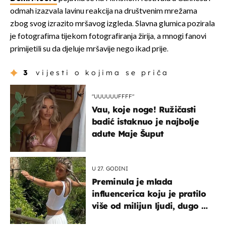
odmah izazvala lavinu reakcija na društvenim mrežama
zbog svog izrazito mršavog izgleda. Slavna glumica pozirala
je fotografima tijekom fotografiranja žirija, a mnogi fanovi
primijetili su da djeluje mršavije nego ikad prije.
3
vijesti o kojima se priča
"UUUUUUFFFF"
Vau, koje noge! Ružičasti
badić istaknuo je najbolje
adute Maje Šuput
U 27. GODINI
Preminula je mlada
influencerica koju je pratilo
više od milijun ljudi, dugo se
borila s opakom bolesti