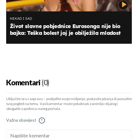
NEKAD I SAD
Život slavne pobjednice Eurosonga nije bio
bajka: Teška bolest joj je obilježila mladost
Komentari
(0)
Uključite se u raspravu – podijelite svoje mišljenje, postavite pitanja ili ponudite
svoj pogled na temu. Vaš komentar može potaknuti zanimljiv dijalog i
obogatiti zajednicu našeg portala.
Važna obavijest
!