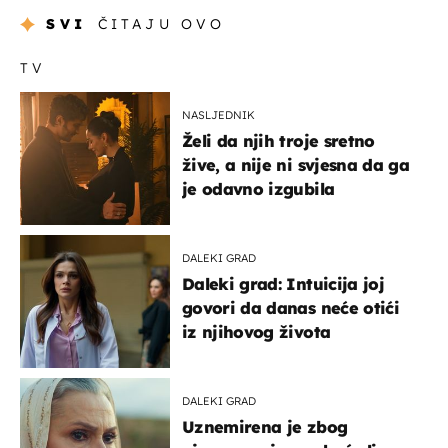
SVI
ČITAJU OVO
TV
NASLJEDNIK
Želi da njih troje sretno
žive, a nije ni svjesna da ga
je odavno izgubila
DALEKI GRAD
Daleki grad: Intuicija joj
govori da danas neće otići
iz njihovog života
DALEKI GRAD
Uznemirena je zbog