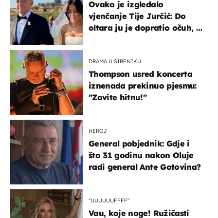
Ovako je izgledalo
vjenčanje Tije Jurčić: Do
oltara ju je dopratio očuh, a
slavilo se uz Olivera i Rozgu
DRAMA U ŠIBENIKU
Thompson usred koncerta
iznenada prekinuo pjesmu:
"Zovite hitnu!"
HEROJ
General pobjednik: Gdje i
što 31 godinu nakon Oluje
radi general Ante Gotovina?
"UUUUUUFFFF"
Vau, koje noge! Ružičasti