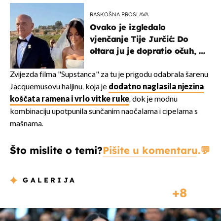
RASKOŠNA PROSLAVA
Ovako je izgledalo
vjenčanje Tije Jurčić: Do
oltara ju je dopratio očuh, a
slavilo se uz Olivera i Rozgu
Zvijezda filma "Supstanca" za tu je prigodu odabrala šarenu
Jacquemusovu haljinu, koja je
dodatno naglasila njezina
koščata ramena i vrlo vitke ruke
, dok je modnu
kombinaciju upotpunila sunčanim naočalama i cipelama s
mašnama.
Što mislite o temi?
Pišite u komentaru.
GALERIJA
8