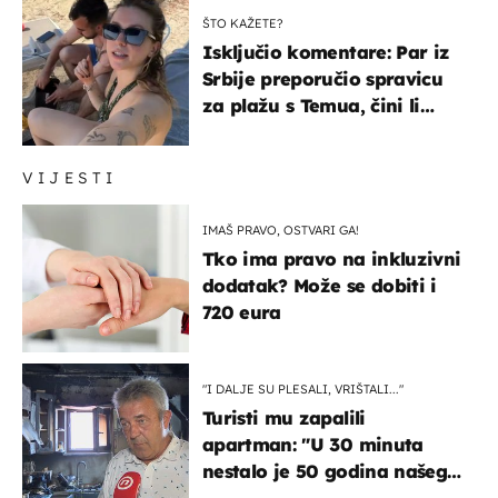
ŠTO KAŽETE?
Isključio komentare: Par iz
Srbije preporučio spravicu
za plažu s Temua, čini li
vam se ovo sigurnim?
VIJESTI
IMAŠ PRAVO, OSTVARI GA!
Tko ima pravo na inkluzivni
dodatak? Može se dobiti i
720 eura
"I DALJE SU PLESALI, VRIŠTALI..."
Turisti mu zapalili
apartman: "U 30 minuta
nestalo je 50 godina našeg