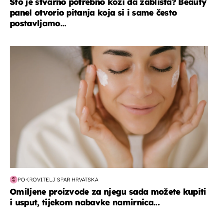
Što je stvarno potrebno koži da zablista? Beauty
panel otvorio pitanja koja si i same često
postavljamo...
moda & ljepota
POKROVITELJ SPAR HRVATSKA
Omiljene proizvode za njegu sada možete kupiti
i usput, tijekom nabavke namirnica...