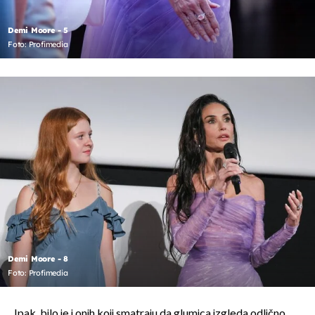
Demi Moore - 5
Foto: Profimedia
Demi Moore - 8
Foto: Profimedia
Ipak, bilo je i onih koji smatraju da glumica izgleda odlično.