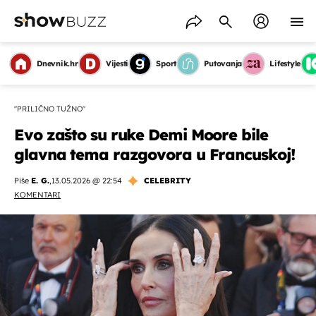
Dnevnik.hr
Vijesti
Sport
Putovanja
Lifestyle
"PRILIČNO TUŽNO"
Evo zašto su ruke Demi Moore bile
glavna tema razgovora u Francuskoj!
Piše
E. G.
,
13.05.2026 @ 22:54
CELEBRITY
KOMENTARI
OMOGUĆI OBAVIJESTI