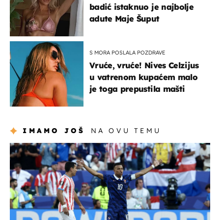
badić istaknuo je najbolje
adute Maje Šuput
S MORA POSLALA POZDRAVE
Vruće, vruće! Nives Celzijus
u vatrenom kupaćem malo
je toga prepustila mašti
IMAMO JOŠ
NA OVU TEMU
svjetsko prvenstvo 2026