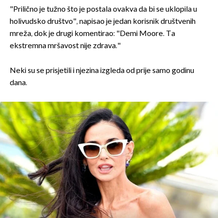
DA, PA IZGLEDA KAO KOSTUR!
"Prilično je tužno što je postala ovakva da bi se uklopila u
holivudsko društvo", napisao je jedan korisnik društvenih
NEKA SE SVATKO BRINE ZA SVOJE
mreža, dok je drugi komentirao: "Demi Moore. Ta
ZDRAVLJE
ekstremna mršavost nije zdrava."
Neki su se prisjetili i njezina izgleda od prije samo godinu
dana.