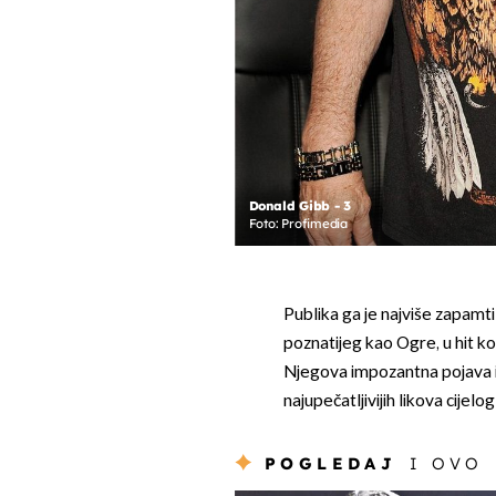
Donald Gibb - 3
Foto: Profimedia
Publika ga je najviše zapamt
poznatijeg kao Ogre, u hit k
Njegova impozantna pojava i 
najupečatljivijih likova cijelog
POGLEDAJ
I OVO