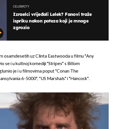
CELEBRITY
Izraelci vrijeđali Lelek? Fanovi traže
ispriku nakon poteza koji je mnoge
zgrozio
m osamdesetih uz Clinta Eastwooda u filmu "Any
 se i u kultnoj komediji "Stripes" s Billom
lumio je i u filmovima poput "Conan The
ransylvania 6-5000", "US Marshals" i "Hancock".