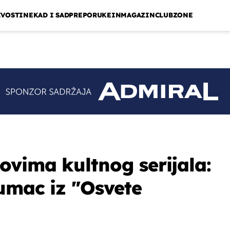
IVOSTI
NEKAD I SAD
PREPORUKE
INMAGAZIN
CLUBZONE
vima kultnog serijala:
umac iz "Osvete