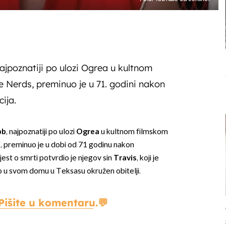
jpoznatiji po ulozi Ogrea u kultnom
e Nerds, preminuo je u 71. godini nakon
ija.
bb
, najpoznatiji po ulozi
Ogrea
u kultnom filmskom
", preminuo je u dobi od 71 godinu nakon
jest o smrti potvrdio je njegov sin
Travis
, koji je
o u svom domu u Teksasu okružen obitelji.
Pišite u komentaru.