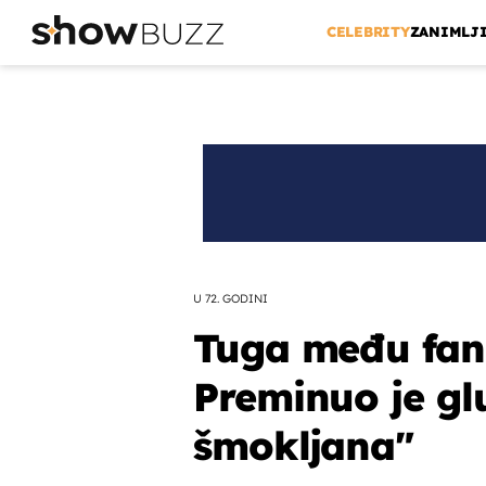
CELEBRITY
ZANIMLJ
U 72. GODINI
Tuga među fano
Preminuo je gl
šmokljana"