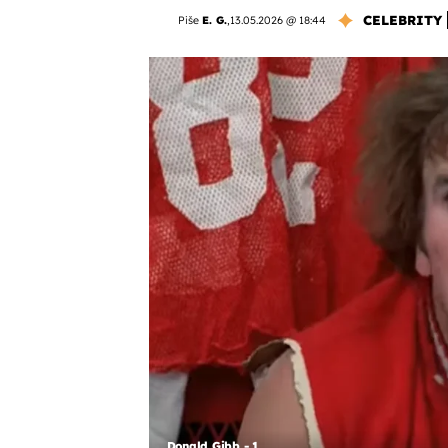
CELEBRITY
Piše
E. G.
,
13.05.2026 @ 18:44
Donald Gibb - 1