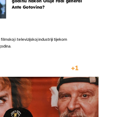
godinu nakon Oluje radi general
Ante Gotovina?
ilmskoj i televizijskoj industriji tijekom
godina.
1