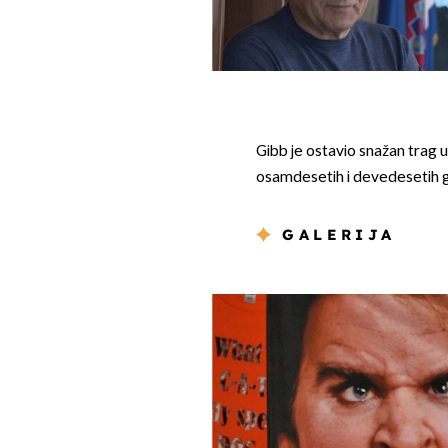
Gibb je ostavio snažan trag u f
osamdesetih i devedesetih 
GALERIJA