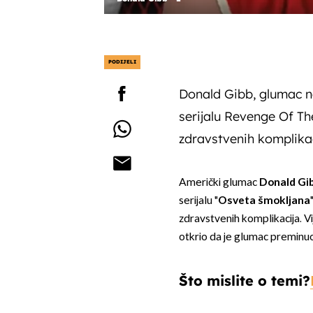
PODIJELI
Donald Gibb, glumac na
serijalu Revenge Of Th
zdravstvenih komplikac
Američki glumac
Donald Gi
serijalu "
Osveta šmokljana
zdravstvenih komplikacija. Vi
otkrio da je glumac preminu
Što mislite o temi?