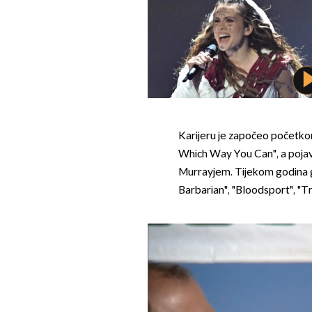
Karijeru je započeo početko
Which Way You Can", a pojavio
Murrayjem. Tijekom godina g
Barbarian", "Bloodsport", "T