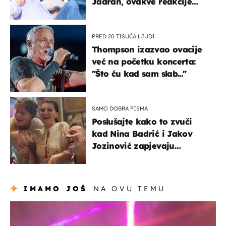
Jadran, ovakve reakcije
vjerojatno nisu očekivali
PRED 20 TISUĆA LJUDI
Thompson izazvao ovacije
već na početku koncerta:
"Što ću kad sam slab..."
SAMO DOBRA PISMA
Poslušajte kako to zvuči
kad Nina Badrić i Jakov
Jozinović zapjevaju
Oliverov hit!
IMAMO JOŠ
NA OVU TEMU
kultura & zabava