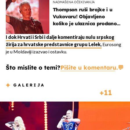
NADMAŠENA OČEKIVANJA
Thompson ruši brojke i u
Vukovaru! Objavljeno
koliko je ulaznica prodano
u kratkom vremenu
I dok Hrvati i Srbi i dalje komentiraju nulu srpskog
žirija za hrvatske predstavnice grupu Lelek,
Eurosong
je u Moldaviji izazvao i ostavku.
Što mislite o temi?
Pišite u komentaru.
GALERIJA
11