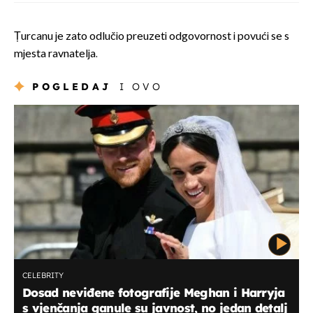
Țurcanu je zato odlučio preuzeti odgovornost i povući se s
mjesta ravnatelja.
POGLEDAJ
I OVO
CELEBRITY
Dosad neviđene fotografije Meghan i Harryja
s vjenčanja ganule su javnost, no jedan detalj