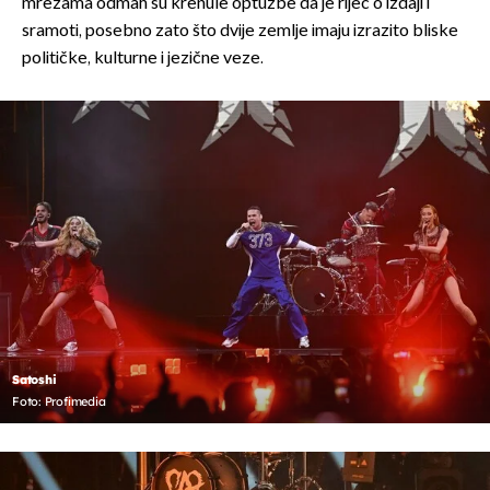
mrežama odmah su krenule optužbe da je riječ o izdaji i
sramoti, posebno zato što dvije zemlje imaju izrazito bliske
političke, kulturne i jezične veze.
Satoshi
Foto: Profimedia