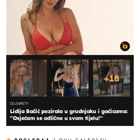
+
18
CELEBRITY
Lidija Bačić pozirala u grudnjaku i gaćicama:
''Osjećam se odlično u svom tijelu!''
POGLEDAJ
I OVU GALERIJU