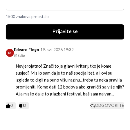
1500 znakova preostalo
Prijavite se
Edvard Flego
19. svi. 2026 19:32
EF
@Edie
Nevjerojatno! Znači to je glavni kriterij, tko je kome
susjed? Mislio sam da je to naš specijalitet, ali ovi su
izgleda to digli na puno višu razinu...treba tu neka pravila
promijeniti. Kome dati 12 bodova ako graničiš sa više njih?
A ja mislio da je to glazbeni festival, baš sam naivan...
0
0
ODGOVORITE