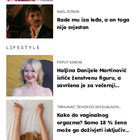
NASLJEDNIK
Rade mu iza leđa, a on toga
nije svjestan
LIFESTYLE
POPUT SIRENE
Haljina Danijele Martinović
ističe ženstvenu figuru, a
savršena je za večernji
izlazak na moru
"VRHUNAC" ŽENSKOG SEKSUALNOG
ISKUSTVA
Kako do vaginalnog
orgazma? Samo 18 % žena
može ga doživjeti isključivo
na ovaj način