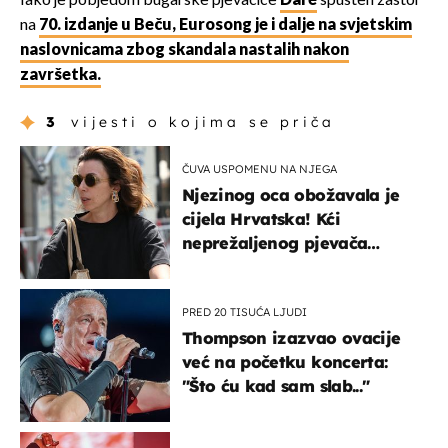
Iako je pobjedom bugarske pjevačice
Dare
spušten zastor
na
70. izdanje u Beču, Eurosong je i dalje na svjetskim
naslovnicama zbog skandala nastalih nakon
završetka.
3
vijesti o kojima se priča
ČUVA USPOMENU NA NJEGA
Njezinog oca obožavala je
cijela Hrvatska! Kći
neprežaljenog pjevača
projurila špicom na dva
kotača
PRED 20 TISUĆA LJUDI
Thompson izazvao ovacije
već na početku koncerta:
"Što ću kad sam slab..."