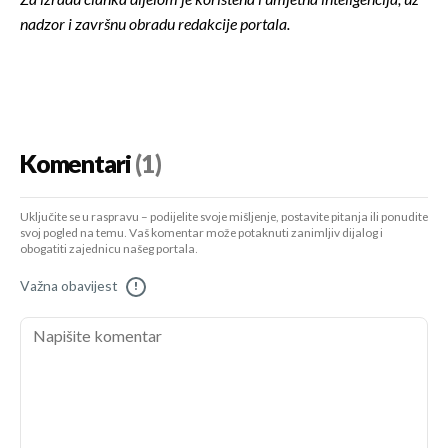
Za izradu članka dijelom je korištena i umjetna inteligencija, uz
nadzor i završnu obradu redakcije portala.
Komentari
(1)
Uključite se u raspravu – podijelite svoje mišljenje, postavite pitanja ili ponudite
svoj pogled na temu. Vaš komentar može potaknuti zanimljiv dijalog i
obogatiti zajednicu našeg portala.
Važna obavijest
!