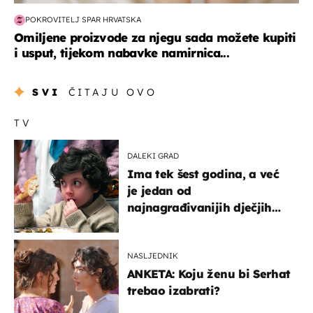
POKROVITELJ SPAR HRVATSKA
Omiljene proizvode za njegu sada možete kupiti
i usput, tijekom nabavke namirnica...
SVI
ČITAJU OVO
TV
DALEKI GRAD
Ima tek šest godina, a već
je jedan od
najnagrađivanijih dječjih
glumaca
NASLJEDNIK
ANKETA: Koju ženu bi Serhat
trebao izabrati?