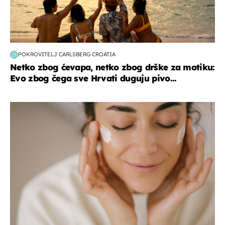
POKROVITELJ CARLSBERG CROATIA
Netko zbog ćevapa, netko zbog drške za motiku:
Evo zbog čega sve Hrvati duguju pivo...
moda & ljepota