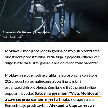
Alexandra Căpitănescu, Rumunjska
Foto: Profimedia
Moldavski mediji posljednjih godina često pišu o tenzijama
oko izbora predstavnika i rada žirija, a pojedini kritičari već
dugo tvrde da sustav glasanja nije dovoljno transparentan.
Moldavija se ove godine vratila na Eurosong nakon što je
2025. odustala od natjecanja zbog financijskih i
organizacijskih problema. Zemlju je u Beču predstavljao
popularni izvođač
Satoshi s pjesmom "Viva, Moldova!",
a završio je na osmom mjestu finala
. S druge strane,
Rumunjsku je predstavljala
Alexandra Căpitănescu s