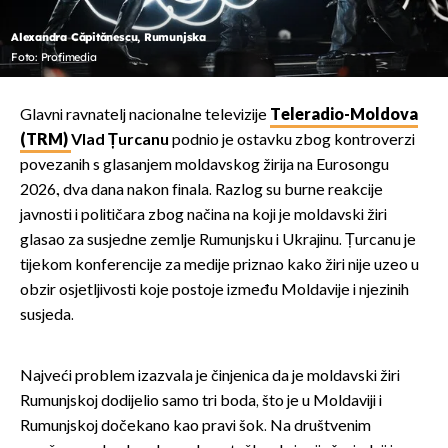
Alexandra Căpitănescu, Rumunjska
Foto: Profimedia
Glavni ravnatelj nacionalne televizije
Teleradio-Moldova
(TRM)
Vlad Țurcanu
podnio je ostavku zbog kontroverzi
povezanih s glasanjem moldavskog žirija na Eurosongu
2026., dva dana nakon finala. Razlog su burne reakcije
javnosti i političara zbog načina na koji je moldavski žiri
glasao za susjedne zemlje Rumunjsku i Ukrajinu. Țurcanu je
tijekom konferencije za medije priznao kako žiri nije uzeo u
obzir osjetljivosti koje postoje između Moldavije i njezinih
susjeda.
Najveći problem izazvala je činjenica da je moldavski žiri
Rumunjskoj dodijelio samo tri boda, što je u Moldaviji i
Rumunjskoj dočekano kao pravi šok. Na društvenim