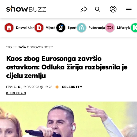
Dnevnik.hr
Vijesti
Sport
Putovanja
Lifestyle
"TO JE NAŠA ODGOVORNOST"
Kaos zbog Eurosonga završio
ostavkom: Odluka žirija razbjesnila je
cijelu zemlju
Piše
E. G.
,
19.05.2026 @ 19:28
CELEBRITY
KOMENTARI
OMOGUĆI OBAVIJESTI