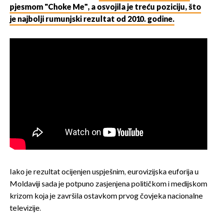
pjesmom "Choke Me", a osvojila je treću poziciju, što
je najbolji rumunjski rezultat od 2010. godine.
Iako je rezultat ocijenjen uspješnim, eurovizijska euforija u
Moldaviji sada je potpuno zasjenjena političkom i medijskom
krizom koja je završila ostavkom prvog čovjeka nacionalne
televizije.