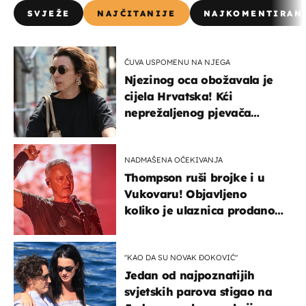
SVJEŽE
NAJČITANIJE
NAJKOMENTIRAN
ČUVA USPOMENU NA NJEGA
Njezinog oca obožavala je
cijela Hrvatska! Kći
neprežaljenog pjevača
projurila špicom na dva
kotača
NADMAŠENA OČEKIVANJA
Thompson ruši brojke i u
Vukovaru! Objavljeno
koliko je ulaznica prodano
u kratkom vremenu
"KAO DA SU NOVAK ĐOKOVIĆ"
Jedan od najpoznatijih
svjetskih parova stigao na