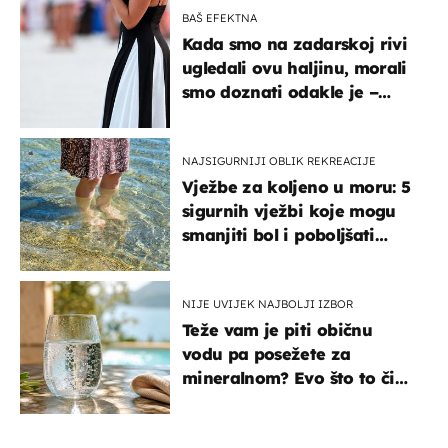
BAŠ EFEKTNA
Kada smo na zadarskoj rivi
ugledali ovu haljinu, morali
smo doznati odakle je –
košta samo 18 eura
NAJSIGURNIJI OBLIK REKREACIJE
Vježbe za koljeno u moru: 5
sigurnih vježbi koje mogu
smanjiti bol i poboljšati
pokretljivost
NIJE UVIJEK NAJBOLJI IZBOR
Teže vam je piti običnu
vodu pa posežete za
mineralnom? Evo što to čini
organizmu