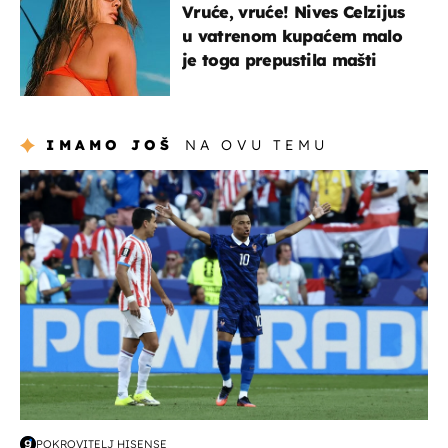
Vruće, vruće! Nives Celzijus
u vatrenom kupaćem malo
je toga prepustila mašti
IMAMO JOŠ
NA OVU TEMU
svjetsko prvenstvo 2026
POKROVITELJ HISENSE