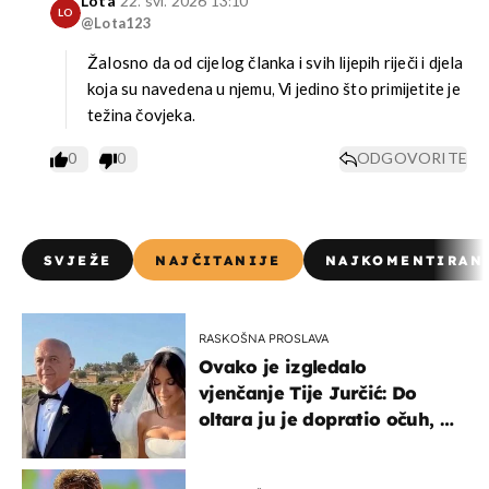
Lota
22. svi. 2026 13:10
LO
@Lota123
Žalosno da od cijelog članka i svih lijepih riječi i djela
koja su navedena u njemu, Vi jedino što primijetite je
težina čovjeka.
0
0
ODGOVORITE
SVJEŽE
NAJČITANIJE
NAJKOMENTIRAN
RASKOŠNA PROSLAVA
Ovako je izgledalo
vjenčanje Tije Jurčić: Do
oltara ju je dopratio očuh, a
slavilo se uz Olivera i Rozgu