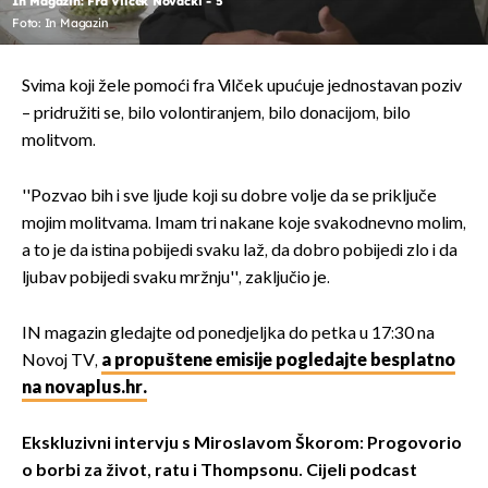
In Magazin: Fra Vilček Novački - 5
Foto: In Magazin
Svima koji žele pomoći fra Vilček upućuje jednostavan poziv
– pridružiti se, bilo volontiranjem, bilo donacijom, bilo
molitvom.
''Pozvao bih i sve ljude koji su dobre volje da se priključe
mojim molitvama. Imam tri nakane koje svakodnevno molim,
a to je da istina pobijedi svaku laž, da dobro pobijedi zlo i da
ljubav pobijedi svaku mržnju'', zaključio je.
IN magazin gledajte od ponedjeljka do petka u 17:30 na
Novoj TV,
a propuštene emisije pogledajte besplatno
na novaplus.hr.
Ekskluzivni intervju s Miroslavom Škorom: Progovorio
o borbi za život, ratu i Thompsonu. Cijeli podcast