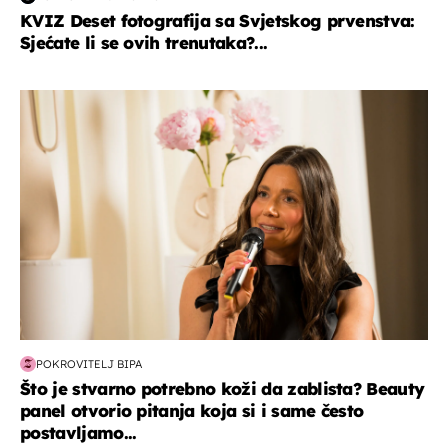
KVIZ Deset fotografija sa Svjetskog prvenstva:
Sjećate li se ovih trenutaka?...
moda & ljepota
POKROVITELJ BIPA
Što je stvarno potrebno koži da zablista? Beauty
panel otvorio pitanja koja si i same često
postavljamo...