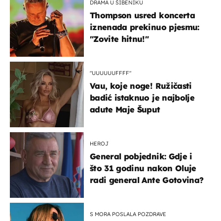
DRAMA U ŠIBENIKU
Thompson usred koncerta
iznenada prekinuo pjesmu:
"Zovite hitnu!"
"UUUUUUFFFF"
Vau, koje noge! Ružičasti
badić istaknuo je najbolje
adute Maje Šuput
HEROJ
General pobjednik: Gdje i
što 31 godinu nakon Oluje
radi general Ante Gotovina?
S MORA POSLALA POZDRAVE