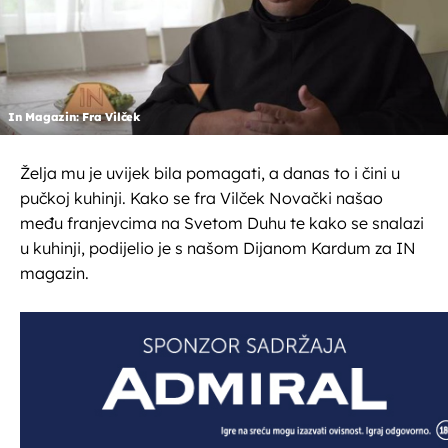
In Magazin: Fra Vilček
Želja mu je uvijek bila pomagati, a danas to i čini u
pučkoj kuhinji. Kako se fra Vilček Novački našao
među franjevcima na Svetom Duhu te kako se snalazi
u kuhinji, podijelio je s našom Dijanom Kardum za IN
magazin.