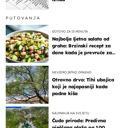
PUTOVANJA
GOTOVO ZA 15 MINUTA
Najbolja ljetna salata od
graha: Brzinski recept za
dane kada je prevruće za
kuhanje
NEVJEROJATNO OPASNO
Otrovno drvo: Tihi ubojica
koji je najopasniji kada
padne kiša
NAJMANJA NA SVIJETU
Čudo prirode: Predivna
pješčana plaža na 100