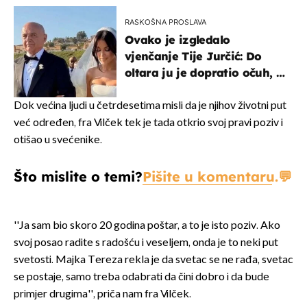
RASKOŠNA PROSLAVA
Ovako je izgledalo
vjenčanje Tije Jurčić: Do
oltara ju je dopratio očuh, a
slavilo se uz Olivera i Rozgu
Dok većina ljudi u četrdesetima misli da je njihov životni put
već određen, fra Vilček tek je tada otkrio svoj pravi poziv i
otišao u svećenike.
Što mislite o temi?
Pišite u komentaru.
''Ja sam bio skoro 20 godina poštar, a to je isto poziv. Ako
svoj posao radite s radošću i veseljem, onda je to neki put
svetosti. Majka Tereza rekla je da svetac se ne rađa, svetac
se postaje, samo treba odabrati da čini dobro i da bude
primjer drugima'', priča nam fra Vilček.