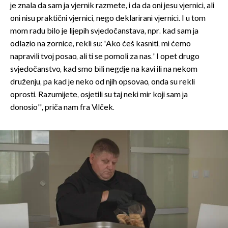
je znala da sam ja vjernik razmete, i da da oni jesu vjernici, ali
oni nisu praktični vjernici, nego deklarirani vjernici. I u tom
mom radu bilo je lijepih svjedočanstava, npr. kad sam ja
odlazio na zornice, rekli su: 'Ako ćeš kasniti, mi ćemo
napravili tvoj posao, ali ti se pomoli za nas.' I opet drugo
svjedočanstvo, kad smo bili negdje na kavi ili na nekom
druženju, pa kad je neko od njih opsovao, onda su rekli
oprosti. Razumijete, osjetili su taj neki mir koji sam ja
donosio'', priča nam fra Vilček.