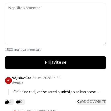
1500 znakova preostalo
Prijavite se
Vojislav Car
21. svi. 2026 14:54
VC
@Vojko
Otkad ne radi, već se zaredio, udebljao se kao prase......
1
0
ODGOVORITE