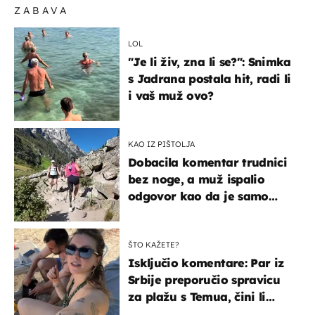
ZABAVA
LOL
"Je li živ, zna li se?": Snimka
s Jadrana postala hit, radi li
i vaš muž ovo?
KAO IZ PIŠTOLJA
Dobacila komentar trudnici
bez noge, a muž ispalio
odgovor kao da je samo
čekao…
ŠTO KAŽETE?
Isključio komentare: Par iz
Srbije preporučio spravicu
za plažu s Temua, čini li
vam se ovo sigurnim?