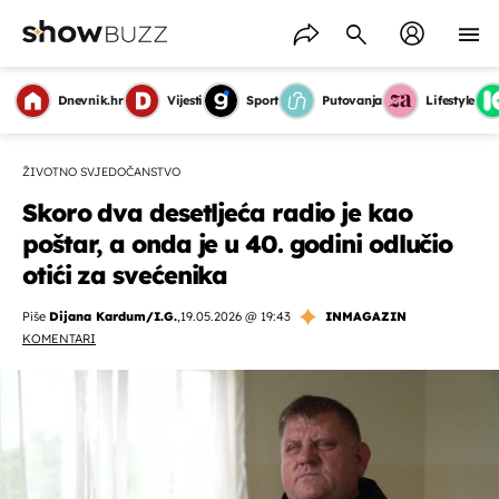
Dnevnik.hr
Vijesti
Sport
Putovanja
Lifestyle
ŽIVOTNO SVJEDOČANSTVO
Skoro dva desetljeća radio je kao
poštar, a onda je u 40. godini odlučio
otići za svećenika
Piše
Dijana Kardum/I.G.
,
19.05.2026 @ 19:43
INMAGAZIN
KOMENTARI
OMOGUĆI OBAVIJESTI