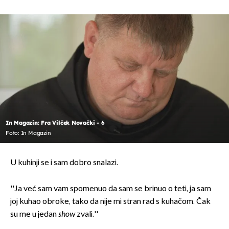
In Magazin: Fra Vilček Novački - 6
Foto: In Magazin
U kuhinji se i sam dobro snalazi.
''Ja već sam vam spomenuo da sam se brinuo o teti, ja sam
joj kuhao obroke, tako da nije mi stran rad s kuhačom. Čak
su me u jedan
show
zvali.''