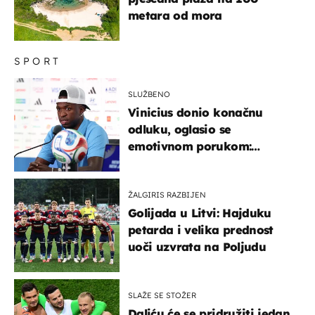
metara od mora
SPORT
SLUŽBENO
Vinicius donio konačnu
odluku, oglasio se
emotivnom porukom:
"Hvala vam svima"
ŽALGIRIS RAZBIJEN
Golijada u Litvi: Hajduku
petarda i velika prednost
uoči uzvrata na Poljudu
SLAŽE SE STOŽER
Daliću će se pridružiti jedan