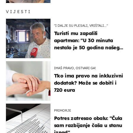
VIJESTI
"I DALJE SU PLESALI, VRIŠTALI..."
Turisti mu zapalili
apartman: "U 30 minuta
nestalo je 50 godina našeg
života, supruga i ja ne
možemo oka sklopiti"
IMAŠ PRAVO, OSTVARI GA!
Tko ima pravo na inkluzivni
dodatak? Može se dobiti i
720 eura
PRIMORJE
Potres zatresao obalu: "Čula
sam razbijanje čaša u stanu
iznad"