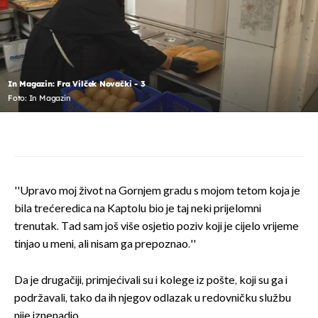
In Magazin: Fra Vilček Novački - 3
Foto: In Magazin
''Upravo moj život na Gornjem gradu s mojom tetom koja je
bila trećeredica na Kaptolu bio je taj neki prijelomni
trenutak. Tad sam još više osjetio poziv koji je cijelo vrijeme
tinjao u meni, ali nisam ga prepoznao.''
Da je drugačiji, primjećivali su i kolege iz pošte, koji su ga i
podržavali, tako da ih njegov odlazak u redovničku službu
nije iznenadio.