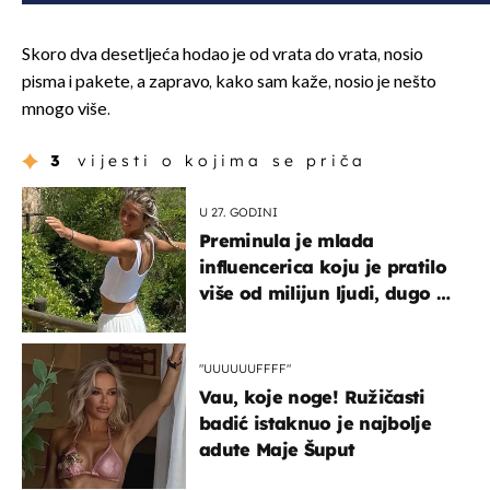
Skoro dva desetljeća hodao je od vrata do vrata, nosio
pisma i pakete, a zapravo, kako sam kaže, nosio je nešto
mnogo više.
3
vijesti o kojima se priča
U 27. GODINI
Preminula je mlada
influencerica koju je pratilo
više od milijun ljudi, dugo se
borila s opakom bolešću
"UUUUUUFFFF"
Vau, koje noge! Ružičasti
badić istaknuo je najbolje
adute Maje Šuput