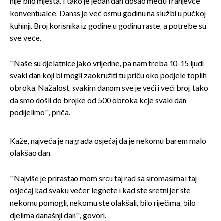
nije bilo mjesta. I tako je jedan dan došao među franjevce
konventualce. Danas je već osmu godinu na službi u pučkoj
kuhinji. Broj korisnika iz godine u godinu raste, a potrebe su
sve veće.
''Naše su djelatnice jako vrijedne, pa nam treba 10-15 ljudi
svaki dan koji bi mogli zaokružiti tu priču oko podjele toplih
obroka. Nažalost, svakim danom sve je veći i veći broj, tako
da smo došli do brojke od 500 obroka koje svaki dan
podijelimo'', priča.
Kaže, najveća je nagrada osjećaj da je nekomu barem malo
olakšao dan.
''Najviše je prirastao mom srcu taj rad sa siromasima i taj
osjećaj kad svaku večer legnete i kad ste sretni jer ste
nekomu pomogli, nekomu ste olakšali, bilo riječima, bilo
djelima današnji dan'', govori.