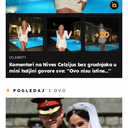
+
20
CELEBRITY
Komentari na Nives Celzijus bez grudnjaka u
mini haljini govore sve: ''Ovo nisu istine...''
POGLEDAJ
I OVO