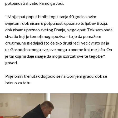
potpunosti shvatio kamo ga vodi.
''Moj je put poput biblijskog lutanja 40 godina ovim
svijetom, dok nisam u potpunosti upoznao tu ljubav Božju,
dok nisam upoznao svetog Franju, njegov put. Tek sam onda
shvatio koji je temelj moga poziva – to je da pomažem
drugima, ne gledajući što će tko drugi reći, već čvrsto da ja
uz Gospodina mogu sve, sve mogu u onome koji me jača. On
je taj koji mi daje snage da mogu izdržati sve te tegobe'',
govori.
Prijelomni trenutak dogodio se na Gornjem gradu, dok se
brinuo za tetu.