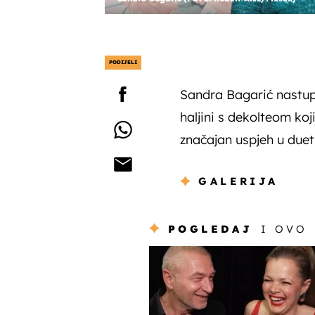
PODIJELI
Sandra Bagarić nastupi
haljini s dekolteom koj
značajan uspjeh u duetu
GALERIJA
POGLEDAJ
I OVO