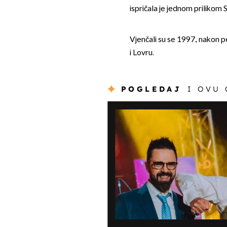
ispričala je jednom prilikom 
Vjenčali su se 1997., nakon p
i Lovru.
POGLEDAJ
I OVU
+
0