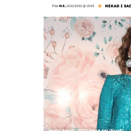
NEKAD I SA
Piše
M.S.
,
15.02.2022 @ 15:03
Sandra Bagarić (FOTO: Robert Anić/Pixsell)