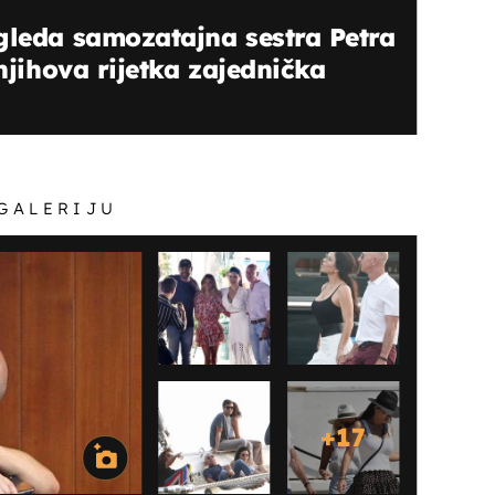
gleda samozatajna sestra Petra
 njihova rijetka zajednička
 GALERIJU
+
17