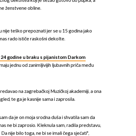
čnog dekoltea koji je sezao gotovo do pupka, a
zine ženstvene obline.
cu nije teško prepoznati jer se u 15 godina jako
danas rado ističe raskošni dekolte.
OMOGUĆI OBAVIJESTI
d 24 godine u braku s pijanistom Darkom
 imaju jednu od zanimljivijih ljubavnih priča među
predavao na zagrebačkoj Muzičkoj akademiji, a ona
gled, te ga je kasnije sama i zaprosila.
sam da je on moja srodna duša i shvatila sam da
as ne bi zaprosio. Kleknula sam, radila predstavu,
a nije bilo toga, ne bi se imali čega sjećati",