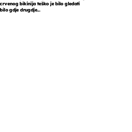
crvenog bikinija teško je bilo gledati
bilo gdje drugdje...