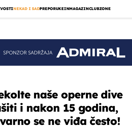
IVOSTI
NEKAD I SAD
PREPORUKE
INMAGAZIN
CLUBZONE
kolte naše operne dive
šiti i nakon 15 godina,
varno se ne viđa često!