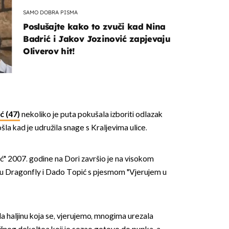
SAMO DOBRA PISMA
Poslušajte kako to zvuči kad Nina
Badrić i Jakov Jozinović zapjevaju
Oliverov hit!
ć (47)
nekoliko je puta pokušala izboriti odlazak
šla kad je udružila snage s Kraljevima ulice.
ć" 2007. godine na Dori završio je na visokom
 su Dragonfly i Dado Topić s pjesmom "Vjerujem u
la haljinu koja se, vjerujemo, mnogima urezala