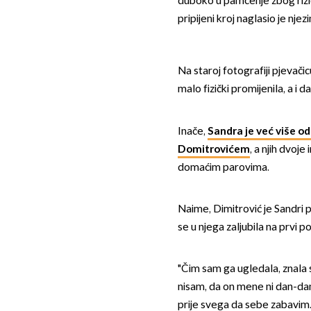
duboko u pamćenje zbog rizi
pripijeni kroj naglasio je nje
Na staroj fotografiji pjevači
malo fizički promijenila, a i 
Inače,
Sandra je već više o
Domitrovićem
, a njih dvoje
domaćim parovima.
Naime, Dimitrović je Sandri 
se u njega zaljubila na prvi po
"Čim sam ga ugledala, znala 
nisam, da on mene ni dan-dan
prije svega da sebe zabavim. D