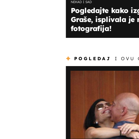
NEKAD I SAD
Pogledajte kako iz
Graše, isplivala je
fotografija!
POGLEDAJ
I OVU