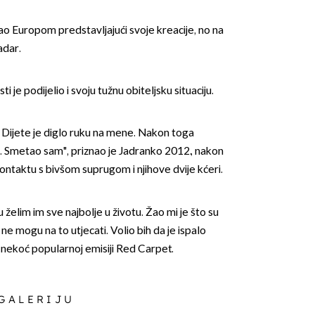
o Europom predstavljajući svoje kreacije, no na
adar.
 je podijelio i svoju tužnu obiteljsku situaciju.
OMOGUĆI OBAVIJESTI
u. Dijete je diglo ruku na mene. Nakon toga
 Smetao sam", priznao je Jadranko 2012., nakon
ontaktu s bivšom suprugom i njihove dvije kćeri.
elim im sve najbolje u životu. Žao mi je što su
ne mogu na to utjecati. Volio bih da je ispalo
 u nekoć popularnoj emisiji Red Carpet.
 GALERIJU