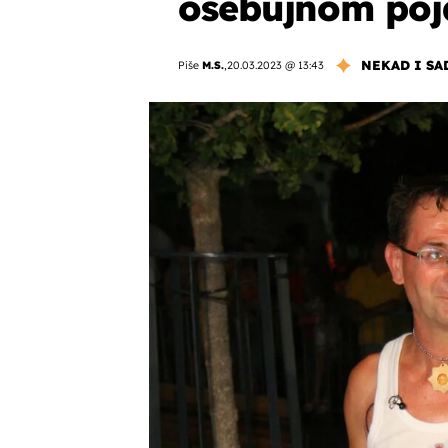
osebujnom po
NEKAD I SA
Piše
M.S.
,
20.03.2023 @ 13:43