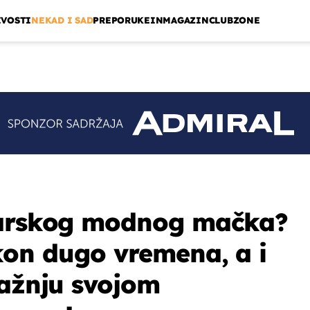
IVOSTI
NEKAD I SAD
PREPORUKE
INMAGAZIN
CLUBZONE
darskog modnog mačka?
kon dugo vremena, a i
pažnju svojom