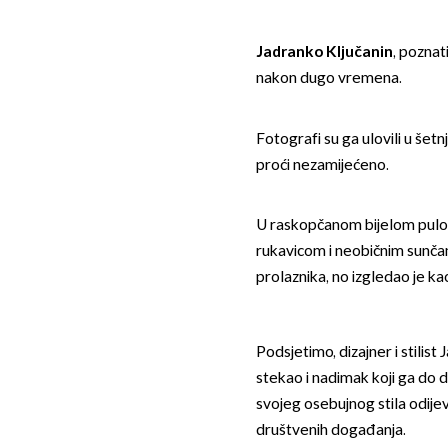
Jadranko Ključanin
, poznat
nakon dugo vremena.
Fotografi su ga ulovili u šet
proći nezamijećeno.
U raskopčanom bijelom pulo
rukavicom i neobičnim sunča
prolaznika, no izgledao je k
Podsjetimo, dizajner i stilis
stekao i nadimak koji ga do d
svojeg osebujnog stila odijeva
društvenih događanja.