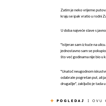
Zatim je neko vrijeme putova
kraju se ipak vratio u rodni Z
U doba najveće slave s javnosti
"Istjeran sam iz kuće na ulic
jednostavno sam se pokupio.
što već godinama nije bio u k
"Unatoč neugodnom iskustvu ž
odabrale pogrešan put, ali ja 
drugačije", zaključio je tada
POGLEDAJ
I OVU