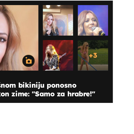
+
3
ušnom bikiniju ponosno
kon zime: "Samo za hrabre!"