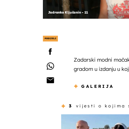
Jadranko Ključanin - 11
PODIJELI
Zadarski modni mačak J
gradom u izdanju u ko
GALERIJA
3
vijesti o kojima