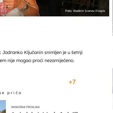
Foto: Vladimir Ivanov/Cropix
adranko Ključanin snimljen je u šetnji
jem nije mogao proći nezamijećeno.
7
 se priča
RASKOŠNA PROSLAVA