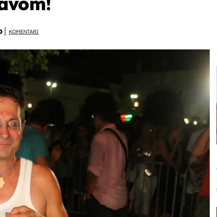
javom!
D
KOMENTARI