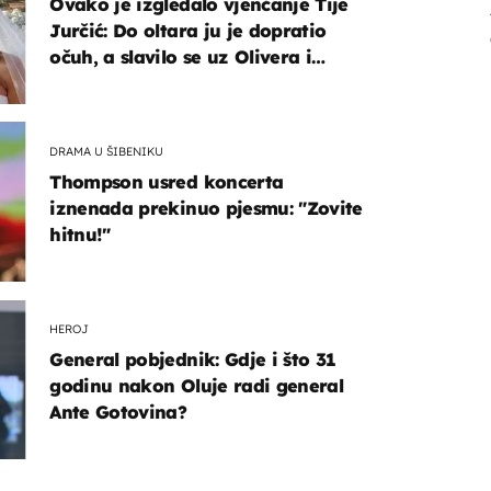
Ovako je izgledalo vjenčanje Tije
Jurčić: Do oltara ju je dopratio
očuh, a slavilo se uz Olivera i
Rozgu
DRAMA U ŠIBENIKU
Thompson usred koncerta
iznenada prekinuo pjesmu: "Zovite
hitnu!"
HEROJ
General pobjednik: Gdje i što 31
godinu nakon Oluje radi general
Ante Gotovina?