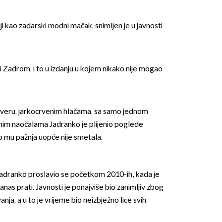
iji kao zadarski modni mačak, snimljen je u javnosti
nji Zadrom, i to u izdanju u kojem nikako nije mogao
veru, jarkocrvenim hlačama, sa samo jednom
nim naočalama Jadranko je plijenio poglede
ao mu pažnja uopće nije smetala.
t Jadranko proslavio se početkom 2010-ih, kada je
anas prati. Javnosti je ponajviše bio zanimljiv zbog
nja, a u to je vrijeme bio neizbježno lice svih