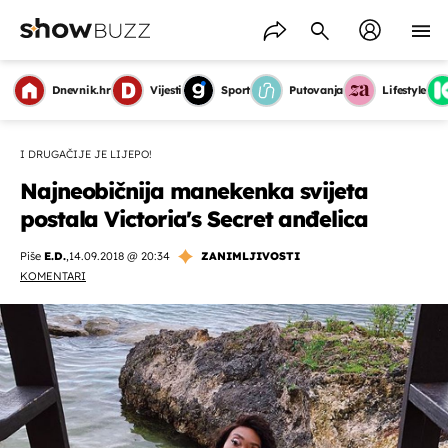
Dnevnik.hr
Vijesti
Sport
Putovanja
Lifestyle
I DRUGAČIJE JE LIJEPO!
Najneobičnija manekenka svijeta
postala Victoria's Secret anđelica
Piše
E.D.
,
14.09.2018 @ 20:34
ZANIMLJIVOSTI
KOMENTARI
OMOGUĆI OBAVIJESTI