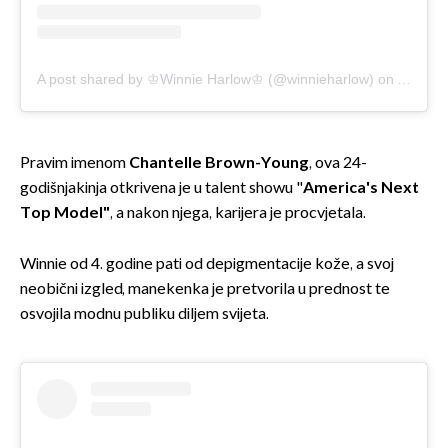
A post shared by ♔Winnie Harlow♔ (@winnieharlow)
on
Aug 9, 
Pravim imenom
Chantelle Brown-Young
, ova 24-
godišnjakinja otkrivena je u talent showu "
America's Next
Top Model"
, a nakon njega, karijera je procvjetala.
Winnie od 4. godine pati od depigmentacije kože, a svoj
neobični izgled, manekenka je pretvorila u prednost te
osvojila modnu publiku diljem svijeta.