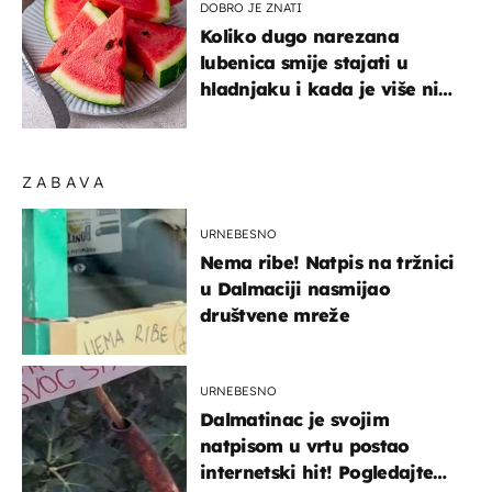
DOBRO JE ZNATI
Koliko dugo narezana
lubenica smije stajati u
hladnjaku i kada je više nije
sigurno jesti?
ZABAVA
URNEBESNO
Nema ribe! Natpis na tržnici
u Dalmaciji nasmijao
društvene mreže
URNEBESNO
Dalmatinac je svojim
natpisom u vrtu postao
internetski hit! Pogledajte