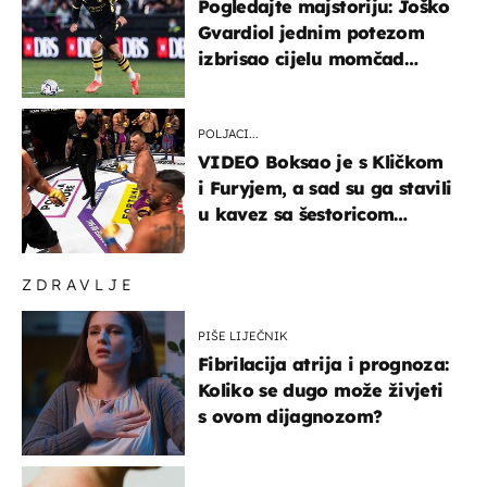
Pogledajte majstoriju: Joško
Gvardiol jednim potezom
izbrisao cijelu momčad
Atletica
POLJACI...
VIDEO Boksao je s Kličkom
i Furyjem, a sad su ga stavili
u kavez sa šestoricom
Roma! Pogledajte kako je
završilo
ZDRAVLJE
PIŠE LIJEČNIK
Fibrilacija atrija i prognoza:
Koliko se dugo može živjeti
s ovom dijagnozom?