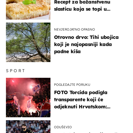
Recept za božanstvenu
slasticu koja se topi u
ustima
NEVJEROJATNO OPASNO
Otrovno drvo: Tihi ubojica
koji je najopasniji kada
padne kiša
SPORT
POGLEDAJTE PORUKU
FOTO Torcida podigla
transparente koji će
odjeknuti Hrvatskom:
Prozvali "moralne vertikale"
ODUŠEVIO