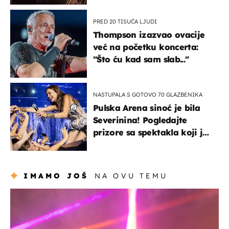
PRED 20 TISUĆA LJUDI
Thompson izazvao ovacije
već na početku koncerta:
"Što ću kad sam slab..."
NASTUPALA S GOTOVO 70 GLAZBENIKA
Pulska Arena sinoć je bila
Severinina! Pogledajte
prizore sa spektakla koji je
rasprodan mjesec dana
ranije
IMAMO JOŠ
NA OVU TEMU
kultura & zabava