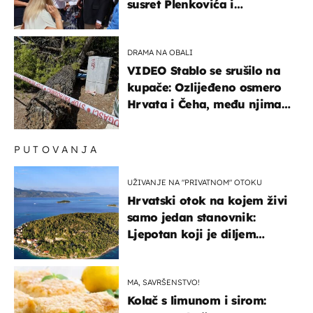
susret Plenkovića i
Milanovića
DRAMA NA OBALI
VIDEO Stablo se srušilo na
kupače: Ozlijeđeno osmero
Hrvata i Čeha, među njima
ima i djece
PUTOVANJA
UŽIVANJE NA "PRIVATNOM" OTOKU
Hrvatski otok na kojem živi
samo jedan stanovnik:
Ljepotan koji je diljem
svijeta poznat po svojem
"bijelom zlatu"
MA, SAVRŠENSTVO!
Kolač s limunom i sirom: