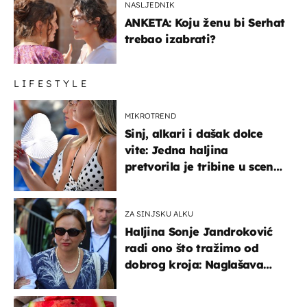
NASLJEDNIK
ANKETA: Koju ženu bi Serhat
trebao izabrati?
LIFESTYLE
MIKROTREND
Sinj, alkari i dašak dolce
vite: Jedna haljina
pretvorila je tribine u scenu
iz talijanskog filma
ZA SINJSKU ALKU
Haljina Sonje Jandroković
radi ono što tražimo od
dobrog kroja: Naglašava
struk, a sada je i na
sniženju