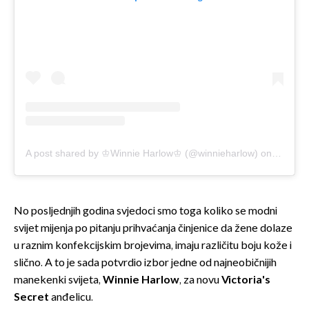
A post shared by ♔Winnie Harlow♔ (@winnieharlow)
on
Sep 3, 
No posljednjih godina svjedoci smo toga koliko se modni
svijet mijenja po pitanju prihvaćanja činjenice da žene dolaze
u raznim konfekcijskim brojevima, imaju različitu boju kože i
slično. A to je sada potvrdio izbor jedne od najneobičnijih
manekenki svijeta,
Winnie Harlow
, za novu
Victoria's
Secret
anđelicu.