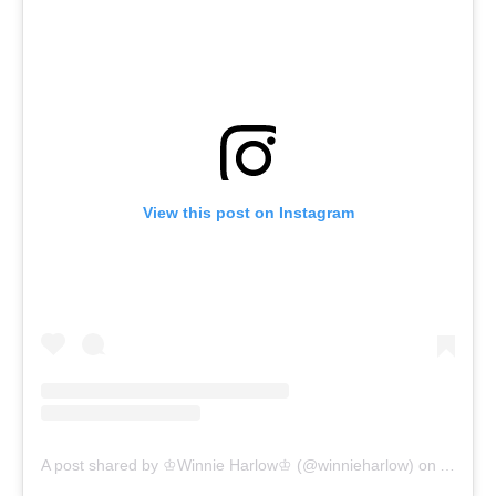
View this post on Instagram
A post shared by ♔Winnie Harlow♔ (@winnieharlow)
on
Aug 3, 