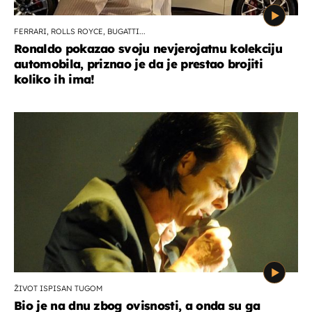
FERRARI, ROLLS ROYCE, BUGATTI...
Ronaldo pokazao svoju nevjerojatnu kolekciju
automobila, priznao je da je prestao brojiti
koliko ih ima!
ŽIVOT ISPISAN TUGOM
Bio je na dnu zbog ovisnosti, a onda su ga