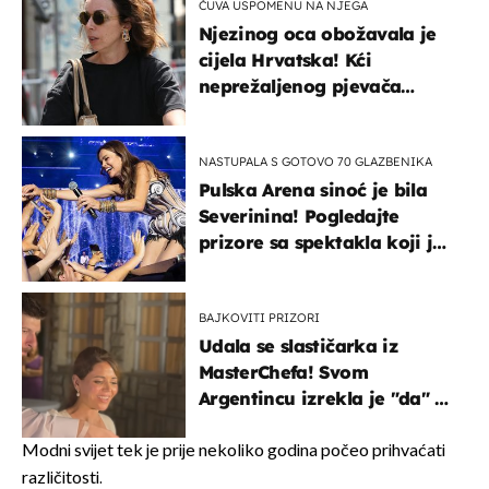
ČUVA USPOMENU NA NJEGA
Njezinog oca obožavala je
cijela Hrvatska! Kći
neprežaljenog pjevača
projurila špicom na dva
kotača
NASTUPALA S GOTOVO 70 GLAZBENIKA
Pulska Arena sinoć je bila
Severinina! Pogledajte
prizore sa spektakla koji je
rasprodan mjesec dana
ranije
BAJKOVITI PRIZORI
Udala se slastičarka iz
MasterChefa! Svom
Argentincu izrekla je "da" u
rodnoj Hercegovini
Modni svijet tek je prije nekoliko godina počeo prihvaćati
različitosti.