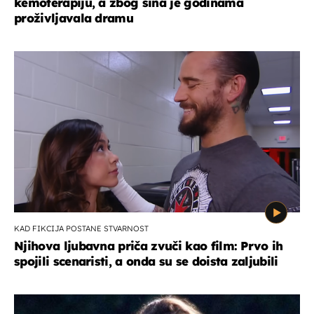
kemoterapiju, a zbog sina je godinama
proživljavala dramu
KAD FIKCIJA POSTANE STVARNOST
Njihova ljubavna priča zvuči kao film: Prvo ih
spojili scenaristi, a onda su se doista zaljubili