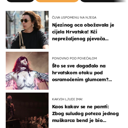
ČUVA USPOMENU NA NJEGA
Njezinog oca obožavala je
cijela Hrvatska! Kći
neprežaljenog pjevača
projurila špicom na dva
kotača
PONOVNO POD POVEĆALOM
Što se sve događalo na
hrvatskom otoku pod
osramoćenim glumcem?
Bizarni prizori i danas
izazivaju nevjericu
KAKVIH LJUDI IMA!
Kaos kakav se ne pamti:
Zbog suludog poteza jednog
muškarca bend je bio
prisiljen prekinuti nastup