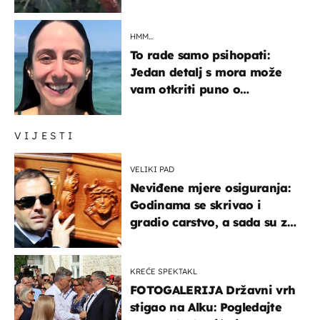
što je napisao
HMM…
To rade samo psihopati:
Jedan detalj s mora može
vam otkriti puno o
prijateljima
VIJESTI
VELIKI PAD
Neviđene mjere osiguranja:
Godinama se skrivao i
gradio carstvo, a sada su za
njegovo izručenje naručili
posebno vozilo
KREĆE SPEKTAKL
FOTOGALERIJA Državni vrh
stigao na Alku: Pogledajte