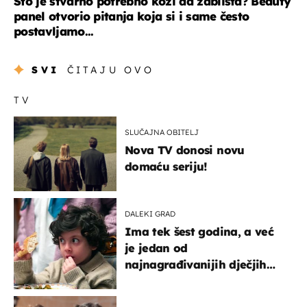
Što je stvarno potrebno koži da zablista? Beauty
panel otvorio pitanja koja si i same često
postavljamo...
SVI
ČITAJU OVO
TV
SLUČAJNA OBITELJ
Nova TV donosi novu
domaću seriju!
DALEKI GRAD
Ima tek šest godina, a već
je jedan od
najnagrađivanijih dječjih
glumaca