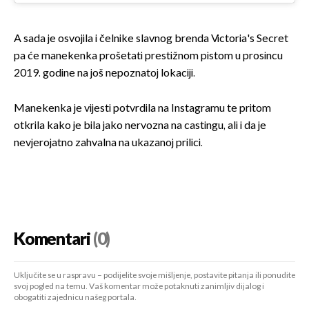
A sada je osvojila i čelnike slavnog brenda Victoria's Secret
pa će manekenka prošetati prestižnom pistom u prosincu
2019. godine na još nepoznatoj lokaciji.
Manekenka je vijesti potvrdila na Instagramu te pritom
otkrila kako je bila jako nervozna na castingu, ali i da je
nevjerojatno zahvalna na ukazanoj prilici.
Komentari
(0)
Uključite se u raspravu – podijelite svoje mišljenje, postavite pitanja ili ponudite
svoj pogled na temu. Vaš komentar može potaknuti zanimljiv dijalog i
obogatiti zajednicu našeg portala.