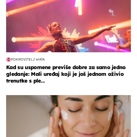
POKROVITELJ WATA
Kad su uspomene previše dobre za samo jedno
gledanje: Mali uređaj koji je još jednom oživio
trenutke s ple...
moda & ljepota