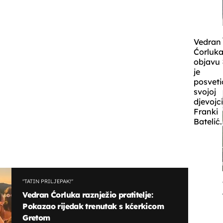
Vedran
Ćorluk
objavu
je
posveti
svojoj
djevojc
Franki
Batelić.
''TATIN PRILJEPAK!''
Vedran Ćorluka raznježio pratitelje:
Pokazao rijedak trenutak s kćerkicom
Gretom