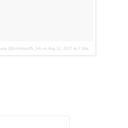
rluka (@corlukav05_14)
on
Aug 12, 2017 at 7:34am PDT