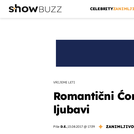
CELEBRITY
ZANIMLJ
VRIJEME LETI
Romantični Ćor
ljubavi
ZANIMLJIVO
Piše
D.E.
,
13.08.2017 @ 17:39