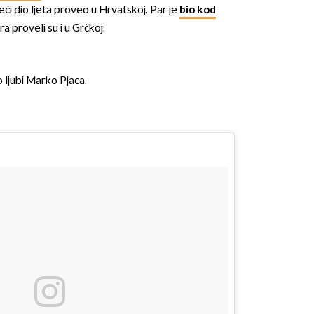
eći dio ljeta proveo u Hrvatskoj. Par je
bio kod
a proveli su i u Grčkoj.
 ljubi Marko Pjaca.
OMOGUĆI OBAVIJESTI