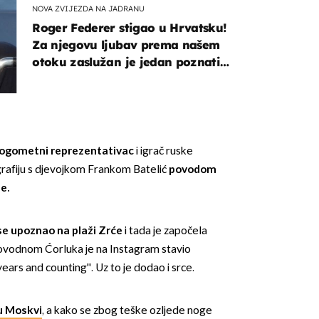
NOVA ZVIJEZDA NA JADRANU
Roger Federer stigao u Hrvatsku!
Za njegovu ljubav prema našem
otoku zaslužan je jedan poznati
Hrvat
nogometni reprezentativac
i igrač ruske
grafiju s djevojkom Frankom Batelić
povodom
e.
se upoznao na plaži Zrće
i tada je započela
 povodnom Ćorluka je na Instagram stavio
years and counting''. Uz to je dodao i srce.
 u Moskvi
, a kako se zbog teške ozljede noge