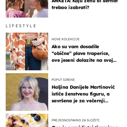
ANKETA: Koju ženu bi Serhat
trebao izabrati?
LIFESTYLE
NOVE KOLEKCIJE
Ako su vam dosadile
“obične” plave traperice,
ove jeseni dolazite na svoje
- izdvajamo 15 hit modela
POPUT SIRENE
Haljina Danijele Martinović
ističe ženstvenu figuru, a
savršena je za večernji
izlazak na moru
PREJEDNOSTAVNO ZA SLOŽITI