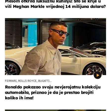
Plesom otkrila luksuznu kuhinju: Što se krije u
vili Meghan Markle vrijednoj 14 milijuna dolara?
FERRARI, ROLLS ROYCE, BUGATTI...
Ronaldo pokazao svoju nevjerojatnu kolekciju
automobila, priznao je da je prestao brojiti
koliko ih ima!