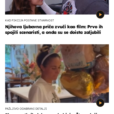
KAD FIKCIJA POSTANE STVARNOST
Njihova ljubavna priča zvuči kao film: Prvo ih
spojili scenaristi, a onda su se doista zaljubili
PAŽLJIVO ODABRANI DETALJI