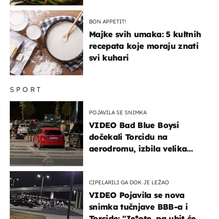
BON APPETIT!
Majke svih umaka: 5 kultnih
recepata koje moraju znati
svi kuhari
SPORT
POJAVILA SE SNIMKA
VIDEO Bad Blue Boysi
dočekali Torcidu na
aerodromu, izbila velika
masovna tučnjava
CIPELARILI GA DOK JE LEŽAO
VIDEO Pojavila se nova
snimka tučnjave BBB-a i
Torcide: "Je*ote, pa ubit će