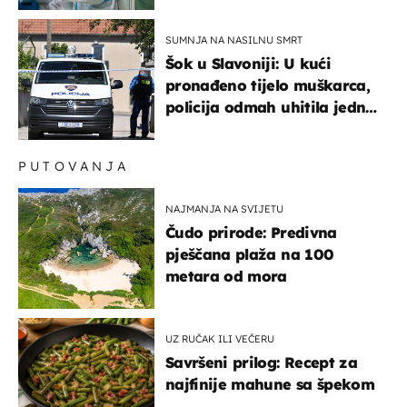
SUMNJA NA NASILNU SMRT
Šok u Slavoniji: U kući
pronađeno tijelo muškarca,
policija odmah uhitila jednu
osobu
PUTOVANJA
NAJMANJA NA SVIJETU
Čudo prirode: Predivna
pješčana plaža na 100
metara od mora
UZ RUČAK ILI VEČERU
Savršeni prilog: Recept za
najfinije mahune sa špekom