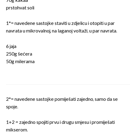
70g kakaa
prstohvat soli
1*= navedene sastojke staviti u zdjelicu i otopiti u par
navrata u mikrovalnoj, na laganoj voltaži, u par navrata.
6 jaja
250g šećera
50g milerama
2*= navedene sastojke pomiješati zajedno, samo da se
spoje.
1+2 = zajedno spojiti prvu i drugu smjesu i promiješati
mikserom.