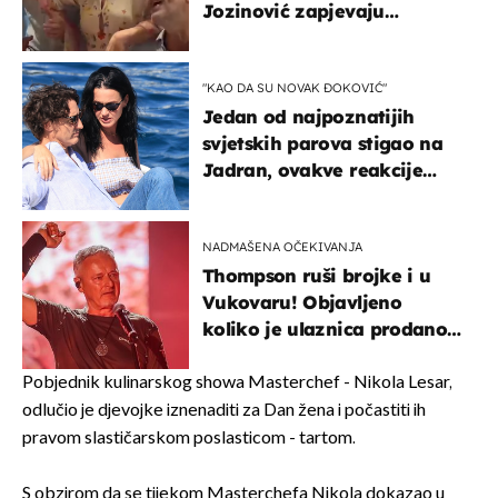
Jozinović zapjevaju
Oliverov hit!
"KAO DA SU NOVAK ĐOKOVIĆ"
Jedan od najpoznatijih
svjetskih parova stigao na
Jadran, ovakve reakcije
vjerojatno nisu očekivali
NADMAŠENA OČEKIVANJA
Thompson ruši brojke i u
Vukovaru! Objavljeno
koliko je ulaznica prodano
u kratkom vremenu
Pobjednik kulinarskog showa Masterchef - Nikola Lesar,
odlučio je djevojke iznenaditi za Dan žena i počastiti ih
pravom slastičarskom poslasticom - tartom.
S obzirom da se tijekom Masterchefa Nikola dokazao u