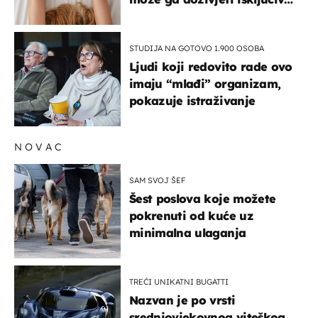
na ovaj način
STUDIJA NA GOTOVO 1.900 OSOBA
Ljudi koji redovito rade ovo
imaju “mlađi” organizam,
pokazuje istraživanje
NOVAC
SAM SVOJ ŠEF
Šest poslova koje možete
pokrenuti od kuće uz
minimalna ulaganja
TREĆI UNIKATNI BUGATTI
Nazvan je po vrsti
srednjovjekovnog viteškog