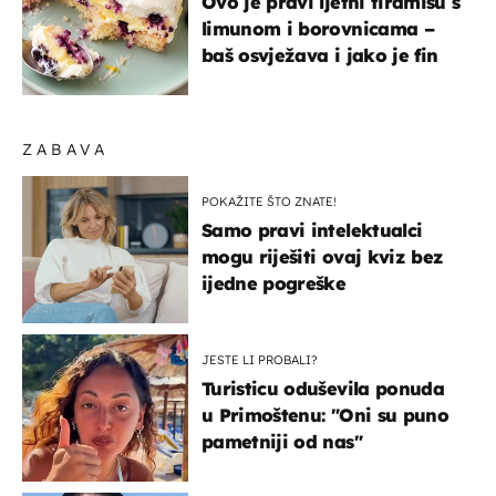
Ovo je pravi ljetni tiramisu s
limunom i borovnicama –
baš osvježava i jako je fin
ZABAVA
POKAŽITE ŠTO ZNATE!
Samo pravi intelektualci
mogu riješiti ovaj kviz bez
ijedne pogreške
JESTE LI PROBALI?
Turisticu oduševila ponuda
u Primoštenu: "Oni su puno
pametniji od nas"