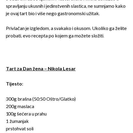
spravljanju ukusnih i jedinstvenih slastica, ne sumnjamo kako
je ovaj tart bio i više nego gastronomski užitak.
Privlačan je izgledom, a svakako i okusom. Ukoliko ga želite
probati, evo recepta po kojem ga možete složiti.
Tart za Dan žena – Nikola Lesar
Tijesto:
300g brašna (50:50 Oštro/Glatko)
200g maslaca
100g šećera u prahu
1 žumanjak
prstohvat soli