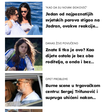
"KAO DA SU NOVAK ĐOKOVIĆ"
Jedan od najpoznatijih
svjetskih parova stigao na
Jadran, ovakve reakcije
vjerojatno nisu očekivali
DANAS ŽIVI POVUČENO
Znate li tko je ovo? Kao
dijete ostala je bez oba
roditelja, a onda i bez
milijuna koje je trebala
naslijediti
OPET PROBLEMI
Burne scene u trgovačkom
centru: Sergej Trifunović i
supruga uhićeni nakon
svađe!