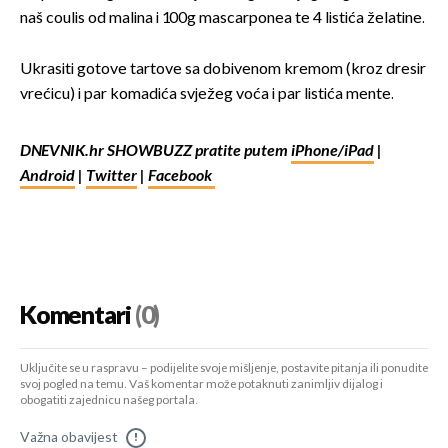
naš coulis od malina i 100g mascarponea te 4 listića želatine.
Ukrasiti gotove tartove sa dobivenom kremom (kroz dresir
vrećicu) i par komadića svježeg voća i par listića mente.
DNEVNIK.hr SHOWBUZZ pratite putem
iPhone/iPad
|
Android
|
Twitter
|
Facebook
Komentari
(0)
Uključite se u raspravu – podijelite svoje mišljenje, postavite pitanja ili ponudite
svoj pogled na temu. Vaš komentar može potaknuti zanimljiv dijalog i
obogatiti zajednicu našeg portala.
Važna obavijest
!