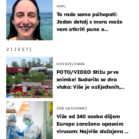
HMM…
To rade samo psihopati:
Jedan detalj s mora može
vam otkriti puno o
prijateljima
VIJESTI
KOD BJELOVARA
FOTO/VIDEO Stižu prve
snimke! Sudarila se dva
vlaka: Više je ozlijeđenih,
hitne službe na terenu
ŠIRE GA KOMARCI
Više od 240 osoba diljem
Europe zaraženo opasnim
virusom: Najviše slučajeva u
našem susjedstvu