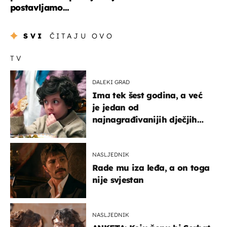
postavljamo...
SVI
ČITAJU OVO
TV
DALEKI GRAD
Ima tek šest godina, a već
je jedan od
najnagrađivanijih dječjih
glumaca
NASLJEDNIK
Rade mu iza leđa, a on toga
nije svjestan
NASLJEDNIK