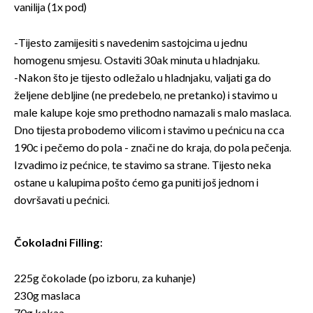
vanilija (1x pod)
-Tijesto zamijesiti s navedenim sastojcima u jednu
homogenu smjesu. Ostaviti 30ak minuta u hladnjaku.
-Nakon što je tijesto odležalo u hladnjaku, valjati ga do
željene debljine (ne predebelo, ne pretanko) i stavimo u
male kalupe koje smo prethodno namazali s malo maslaca.
Dno tijesta probodemo vilicom i stavimo u pećnicu na cca
190c i pečemo do pola - znači ne do kraja, do pola pečenja.
Izvadimo iz pećnice, te stavimo sa strane. Tijesto neka
ostane u kalupima pošto ćemo ga puniti još jednom i
dovršavati u pećnici.
Čokoladni Filling:
225g čokolade (po izboru, za kuhanje)
230g maslaca