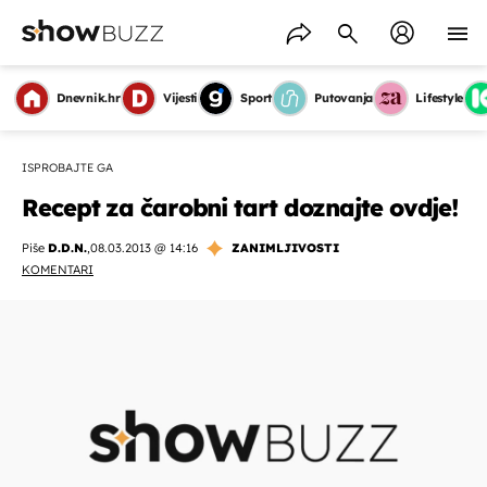
Dnevnik.hr
Vijesti
Sport
Putovanja
Lifestyle
ISPROBAJTE GA
Recept za čarobni tart doznajte ovdje!
Piše
D.D.N.
,
08.03.2013 @ 14:16
ZANIMLJIVOSTI
KOMENTARI
OMOGUĆI OBAVIJESTI