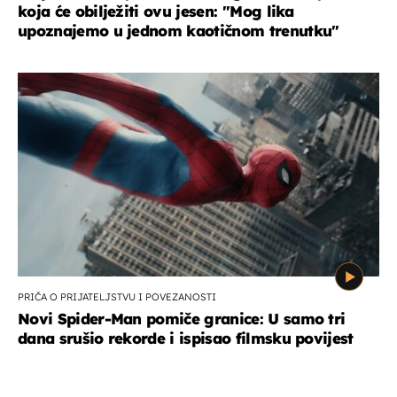
koja će obilježiti ovu jesen: ''Mog lika
upoznajemo u jednom kaotičnom trenutku''
PRIČA O PRIJATELJSTVU I POVEZANOSTI
Novi Spider-Man pomiče granice: U samo tri
dana srušio rekorde i ispisao filmsku povijest