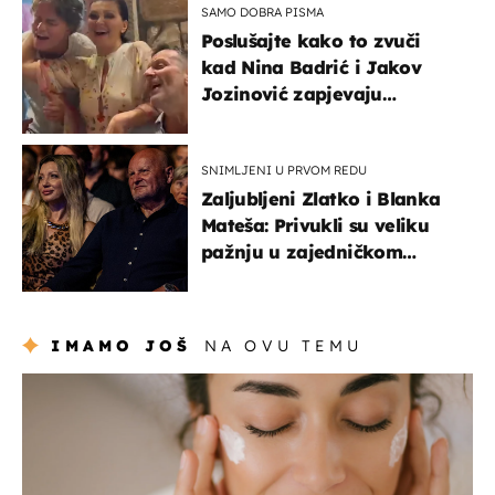
SAMO DOBRA PISMA
Poslušajte kako to zvuči
kad Nina Badrić i Jakov
Jozinović zapjevaju
Oliverov hit!
SNIMLJENI U PRVOM REDU
Zaljubljeni Zlatko i Blanka
Mateša: Privukli su veliku
pažnju u zajedničkom
izlasku
IMAMO JOŠ
NA OVU TEMU
moda & ljepota