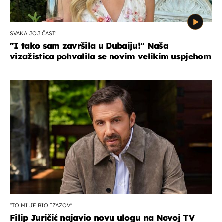
SVAKA JOJ ČAST!
"I tako sam završila u Dubaiju!" Naša
vizažistica pohvalila se novim velikim uspjehom
''TO MI JE BIO IZAZOV''
Filip Juričić najavio novu ulogu na Novoj TV