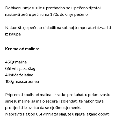
Dobivenu smjesu uliti u prethodno polu pečeno tijesto i
nastaviti peči u pećnici na 170c dok nije pečeno.
Nakon što je pečeno, ohladiti na sobnoj temperaturi i izvaditi
iz kalupa.
Krema od malina:
450g malina
0,5l vrhnja za šlag
4 listića želatine
100g mascarponea
Pripremiti coulis od malina - kratko prokuhati u pekmezastu
smjesu maline, sa malo šećera. Izblendati, te nakon toga
procijediti kroz sito da se riješimo sjemenki.
Napraviti šlag od 0,5l vrhnja za šlag, te u njega lagano dodati