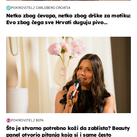
POKROVITELJ CARLSBERG CROATIA
Netko zbog ćevapa, netko zbog drške za motiku:
Evo zbog čega sve Hrvati duguju pivo...
moda & ljepota
POKROVITELJ BIPA
Što je stvarno potrebno koži da zablista? Beauty
panel otvorio pitanja koja si i same često