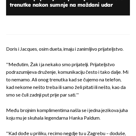
trenutke nakon sumnje na moždani udar
Doris i Jacques, osim dueta, imaju i zanimljivo prijateljstvo.
''Međutim, Žak i ja nekako smo prijatelji. Prijateljstvo
podrazumijeva druženje, komunikaciju često i tako dalje. Mi
to nemamo. Ali onog trenutka kad se čujemo na telefon,
kad nekome nešto treba ili samo želi pitati ili nešto, kao da
smo se čuli zadnji put prije par sati.''
Među brojnim komplimentima našla se i jedna jezikova juha
koju mu je skuhala legendarna Hanka Paldum.
''Kad dođe u priliku, recimo negdje tu u Zagrebu – doduše,