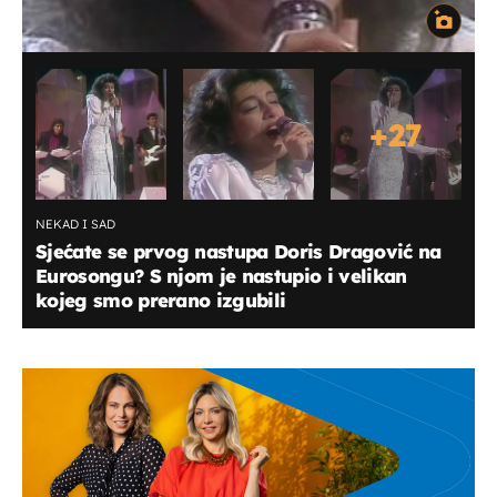
+
27
NEKAD I SAD
Sjećate se prvog nastupa Doris Dragović na
Eurosongu? S njom je nastupio i velikan
kojeg smo prerano izgubili