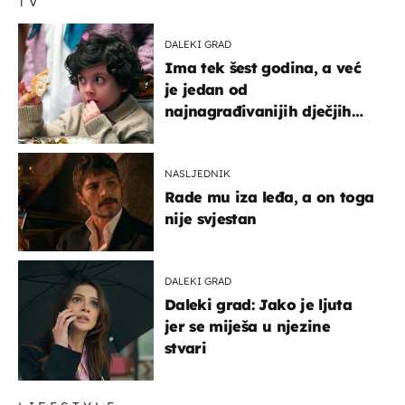
TV
DALEKI GRAD
Ima tek šest godina, a već
je jedan od
najnagrađivanijih dječjih
glumaca
NASLJEDNIK
Rade mu iza leđa, a on toga
nije svjestan
DALEKI GRAD
Daleki grad: Jako je ljuta
jer se miješa u njezine
stvari