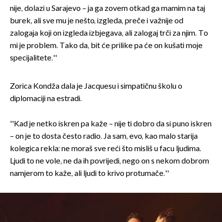
nije, dolazi u Sarajevo – ja ga zovem otkad ga mamim na taj
burek, ali sve mu je nešto, izgleda, preče i važnije od
zalogaja koji on izgleda izbjegava, ali zalogaj trči za njim. To
mi je problem. Tako da, bit će prilike pa će on kušati moje
specijalitete.''
Zorica Kondža dala je Jacquesu i simpatičnu školu o
diplomaciji na estradi.
''Kad je netko iskren pa kaže – nije ti dobro da si puno iskren
– on je to dosta često radio. Ja sam, evo, kao malo starija
kolegica rekla: ne moraš sve reći što misliš u facu ljudima.
Ljudi to ne vole, ne da ih povrijedi, nego on s nekom dobrom
namjerom to kaže, ali ljudi to krivo protumače.''