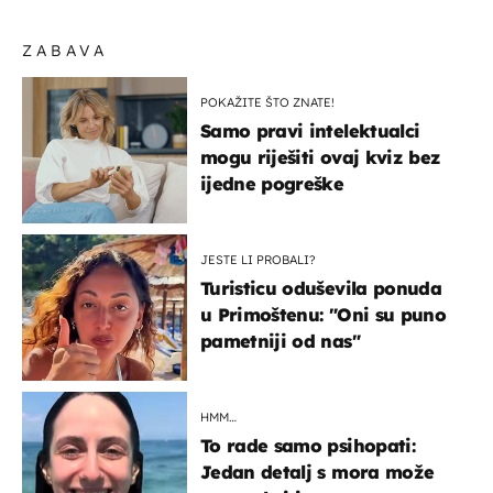
ZABAVA
POKAŽITE ŠTO ZNATE!
Samo pravi intelektualci
mogu riješiti ovaj kviz bez
ijedne pogreške
JESTE LI PROBALI?
Turisticu oduševila ponuda
u Primoštenu: "Oni su puno
pametniji od nas"
HMM…
To rade samo psihopati:
Jedan detalj s mora može