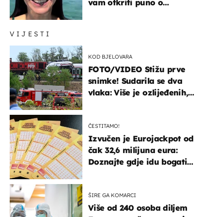
vam otkriti puno o
prijateljima
VIJESTI
KOD BJELOVARA
FOTO/VIDEO Stižu prve
snimke! Sudarila se dva
vlaka: Više je ozlijeđenih,
hitne službe na terenu
ČESTITAMO!
Izvučen je Eurojackpot od
čak 32,6 milijuna eura:
Doznajte gdje idu bogati
dobitci u Hrvatskoj
ŠIRE GA KOMARCI
Više od 240 osoba diljem