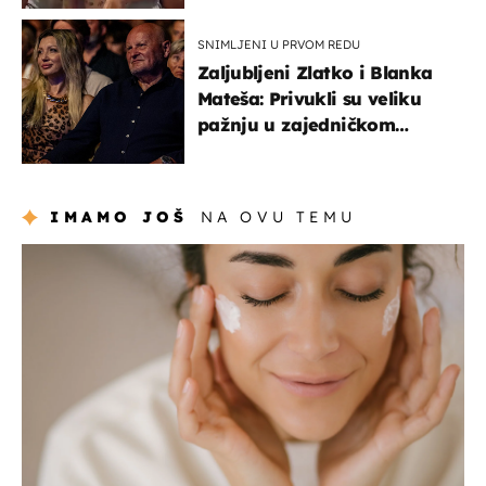
SNIMLJENI U PRVOM REDU
Zaljubljeni Zlatko i Blanka
Mateša: Privukli su veliku
pažnju u zajedničkom
izlasku
IMAMO JOŠ
NA OVU TEMU
moda & ljepota