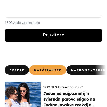
1500 znakova preostalo
Prijavite se
SVJEŽE
NAJČITANIJE
NAJKOMENTIRAN
"KAO DA SU NOVAK ĐOKOVIĆ"
Jedan od najpoznatijih
svjetskih parova stigao na
Jadran, ovakve reakcije