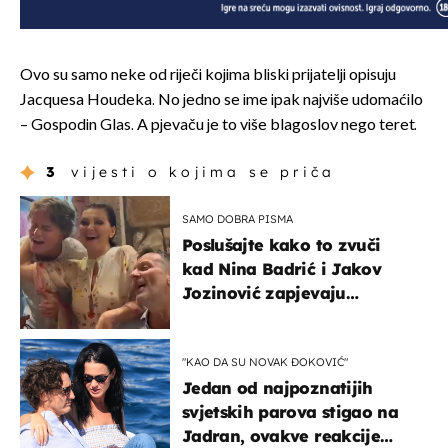
Ovo su samo neke od riječi kojima bliski prijatelji opisuju
Jacquesa Houdeka. No jedno se ime ipak najviše udomaćilo
– Gospodin Glas. A pjevaču je to više blagoslov nego teret.
3
vijesti o kojima se priča
SAMO DOBRA PISMA
Poslušajte kako to zvuči
kad Nina Badrić i Jakov
Jozinović zapjevaju
Oliverov hit!
"KAO DA SU NOVAK ĐOKOVIĆ"
Jedan od najpoznatijih
svjetskih parova stigao na
Jadran, ovakve reakcije