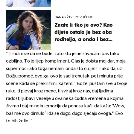
vjerojatno nisu očekivali
DANAS ŽIVI POVUČENO
Znate li tko je ovo? Kao
dijete ostala je bez oba
roditelja, a onda i bez
milijuna koje je trebala
naslijediti
''Trudim se da ne bude, zato što je ne shvaćam baš tako
ozbiljno. To je lijep kompliment. Glas je doista moj dar, moja
supermoć i ako toga nemam, onda što ću, jel? Tako da, uz
Božju pomoć, evo ga, ovo je sad trenutak, pet minuta prije
scene kada se prekrižim i kažem: ''Bože, puštam sve u tvoje
ruke, ti pjevaj kroz mene, ti sviraj kroz nas, daj ljudima
radost, ljubav i veselje u ova neka čudna vremena u kojima
živimo i daj im neku emociju da ponesu kući, da kažu: ‘Wow,
baš me ovo dirnulo’ i da se dugo, dugo sjećaju ovoga.'' Evo,
to bih želio.''