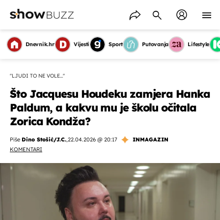
Dnevnik.hr
Vijesti
Sport
Putovanja
Lifestyle
''LJUDI TO NE VOLE...''
Što Jacquesu Houdeku zamjera Hanka
Paldum, a kakvu mu je školu očitala
Zorica Kondža?
Piše
Dino Stošić/J.C.
,
22.04.2026 @ 20:17
INMAGAZIN
KOMENTARI
OMOGUĆI OBAVIJESTI