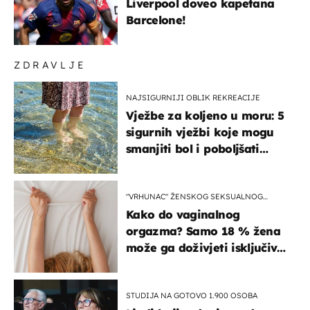
Liverpool doveo kapetana
Barcelone!
ZDRAVLJE
NAJSIGURNIJI OBLIK REKREACIJE
Vježbe za koljeno u moru: 5
sigurnih vježbi koje mogu
smanjiti bol i poboljšati
pokretljivost
"VRHUNAC" ŽENSKOG SEKSUALNOG
ISKUSTVA
Kako do vaginalnog
orgazma? Samo 18 % žena
može ga doživjeti isključivo
na ovaj način
STUDIJA NA GOTOVO 1.900 OSOBA