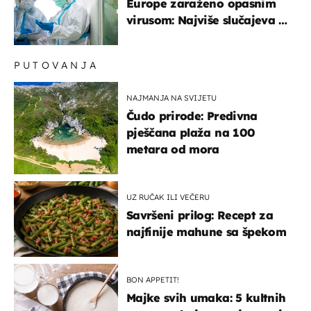
Europe zaraženo opasnim
virusom: Najviše slučajeva u
našem susjedstvu
PUTOVANJA
NAJMANJA NA SVIJETU
Čudo prirode: Predivna
pješčana plaža na 100
metara od mora
UZ RUČAK ILI VEČERU
Savršeni prilog: Recept za
najfinije mahune sa špekom
BON APPETIT!
Majke svih umaka: 5 kultnih