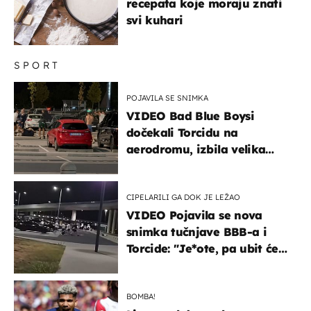
recepata koje moraju znati
svi kuhari
SPORT
POJAVILA SE SNIMKA
VIDEO Bad Blue Boysi
dočekali Torcidu na
aerodromu, izbila velika
masovna tučnjava
CIPELARILI GA DOK JE LEŽAO
VIDEO Pojavila se nova
snimka tučnjave BBB-a i
Torcide: "Je*ote, pa ubit će
ga!"
BOMBA!