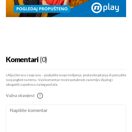
Komentari
(0)
Uključite se u raspravu – podijelite svoje mišljenje, postavite pitanja ili ponudite
svoj pogled na temu. Vaš komentar može potaknuti zanimljiv dijalog i
obogatiti zajednicu našeg portala.
Važna obavijest
!