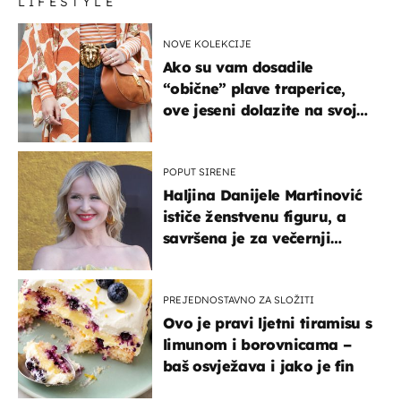
LIFESTYLE
NOVE KOLEKCIJE
Ako su vam dosadile
“obične” plave traperice,
ove jeseni dolazite na svoje
- izdvajamo 15 hit modela
POPUT SIRENE
Haljina Danijele Martinović
ističe ženstvenu figuru, a
savršena je za večernji
izlazak na moru
PREJEDNOSTAVNO ZA SLOŽITI
Ovo je pravi ljetni tiramisu s
limunom i borovnicama –
baš osvježava i jako je fin