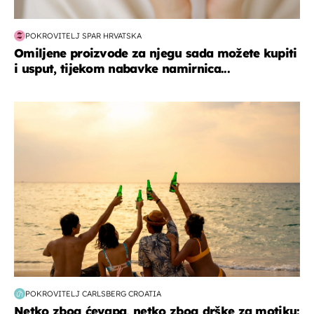
POKROVITELJ SPAR HRVATSKA
Omiljene proizvode za njegu sada možete kupiti
i usput, tijekom nabavke namirnica...
zanimljivosti
POKROVITELJ CARLSBERG CROATIA
Netko zbog ćevapa, netko zbog drške za motiku: