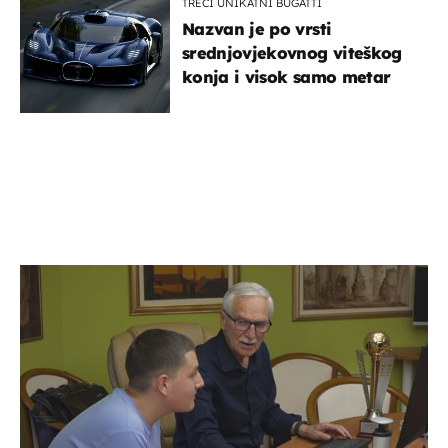
TREĆI UNIKATNI BUGATTI
Nazvan je po vrsti
srednjovjekovnog viteškog
konja i visok samo metar