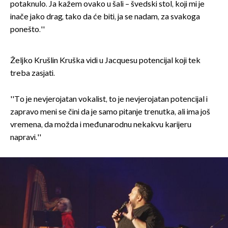
potaknulo. Ja kažem ovako u šali – švedski stol, koji mi je
inače jako drag, tako da će biti, ja se nadam, za svakoga
ponešto.''
Željko Krušlin Kruška vidi u Jacquesu potencijal koji tek
treba zasjati.
''To je nevjerojatan vokalist, to je nevjerojatan potencijal i
zapravo meni se čini da je samo pitanje trenutka, ali ima još
vremena, da možda i međunarodnu nekakvu karijeru
napravi.''