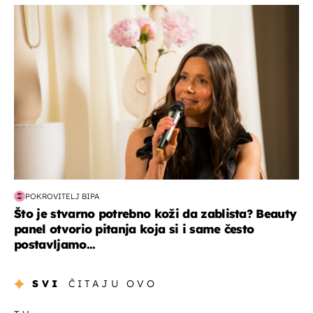
moda & ljepota
POKROVITELJ BIPA
Što je stvarno potrebno koži da zablista? Beauty
panel otvorio pitanja koja si i same često
postavljamo...
SVI
ČITAJU OVO