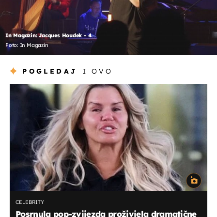
In Magazin: Jacques Houdek - 4
Foto: In Magazin
POGLEDAJ
I OVO
CELEBRITY
Posrnula pop-zvijezda proživjela dramatične