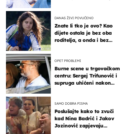
vjerojatno nisu očekivali
DANAS ŽIVI POVUČENO
Znate li tko je ovo? Kao
dijete ostala je bez oba
roditelja, a onda i bez
milijuna koje je trebala
naslijediti
OPET PROBLEMI
Burne scene u trgovačkom
centru: Sergej Trifunović i
supruga uhićeni nakon
svađe!
SAMO DOBRA PISMA
Poslušajte kako to zvuči
kad Nina Badrić i Jakov
Jozinović zapjevaju
Oliverov hit!