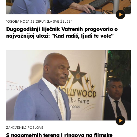
"OSOBA KOJA JE ISPUNILA SVE ŽELJE"
Dugogodišnji liječnik Vatrenih progovorio o
najvažnijoj ulozi: "Kad radiš, ljudi te vole"
ZAMIJENILI POSLOVE
S nogometnih terena i ringova na filmske