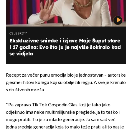
CELEBRITY
Ekskluzivne snimke i izjave Maje Šuput stare
i 17 godina: Evo što ju je najviše šokiralo kad
se vidjela
Recept za večer punu emocija bio je jednostavan – autorske
pjesme i hitovi kolega koji su obilježili regiju. A sve je krenulo
s društvenih mreža.
''Pa zapravo TikTok Gospodin Glas, koji je tako jako
odjeknuo, ima neke multimilijunske preglede, ja to teško i
mogu pratiti. To je za mlađe generacije. Ja sam sad već
jedna srednja generacija koja to malo teže prati, ali to nas je