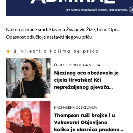
Nakon prerane smrti Slavena Živanović Žiže, bend Opća
Opasnost odlučio je nastaviti njegovu priču.
3
vijesti o kojima se priča
ČUVA USPOMENU NA NJEGA
Njezinog oca obožavala je
cijela Hrvatska! Kći
neprežaljenog pjevača
projurila špicom na dva
kotača
NADMAŠENA OČEKIVANJA
Thompson ruši brojke i u
Vukovaru! Objavljeno
koliko je ulaznica prodano