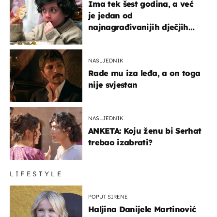
Ima tek šest godina, a već
je jedan od
najnagrađivanijih dječjih
glumaca
NASLJEDNIK
Rade mu iza leđa, a on toga
nije svjestan
NASLJEDNIK
ANKETA: Koju ženu bi Serhat
trebao izabrati?
LIFESTYLE
POPUT SIRENE
Haljina Danijele Martinović