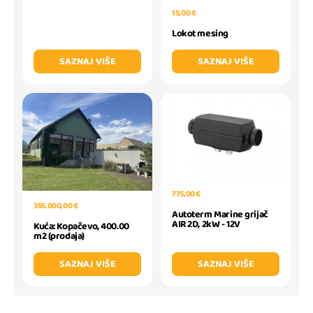
15,00 €
Lokot mesing
SAZNAJ VIŠE
SAZNAJ VIŠE
775,00 €
355.000,00 €
Autoterm Marine grijač
AIR 2D, 2kW - 12V
Kuća: Kopačevo, 400.00
m2 (prodaja)
SAZNAJ VIŠE
SAZNAJ VIŠE