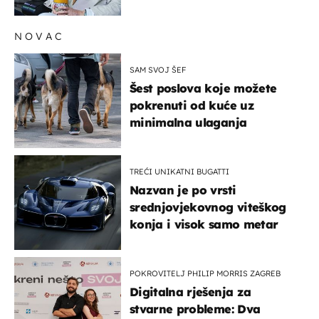
NOVAC
SAM SVOJ ŠEF
Šest poslova koje možete
pokrenuti od kuće uz
minimalna ulaganja
TREĆI UNIKATNI BUGATTI
Nazvan je po vrsti
srednjovjekovnog viteškog
konja i visok samo metar
POKROVITELJ PHILIP MORRIS ZAGREB
Digitalna rješenja za
stvarne probleme: Dva