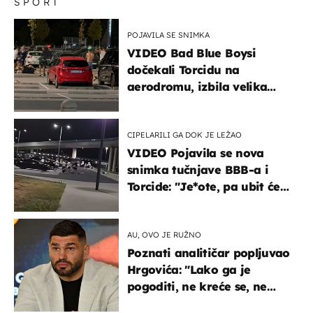
SPORT
POJAVILA SE SNIMKA
VIDEO Bad Blue Boysi
dočekali Torcidu na
aerodromu, izbila velika
masovna tučnjava
CIPELARILI GA DOK JE LEŽAO
VIDEO Pojavila se nova
snimka tučnjave BBB-a i
Torcide: "Je*ote, pa ubit će
ga!"
AU, OVO JE RUŽNO
Poznati analitičar popljuvao
Hrgovića: "Lako ga je
pogoditi, ne kreće se, ne
koristi noge..."