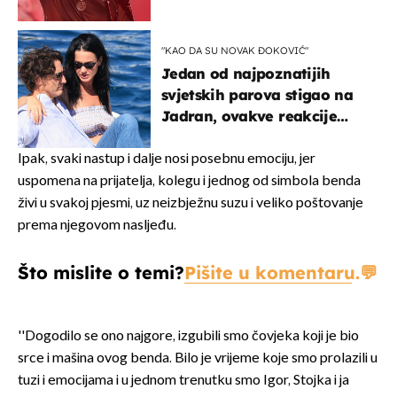
u kratkom vremenu
"KAO DA SU NOVAK ĐOKOVIĆ"
Jedan od najpoznatijih
svjetskih parova stigao na
Jadran, ovakve reakcije
vjerojatno nisu očekivali
Ipak, svaki nastup i dalje nosi posebnu emociju, jer
uspomena na prijatelja, kolegu i jednog od simbola benda
živi u svakoj pjesmi, uz neizbježnu suzu i veliko poštovanje
prema njegovom nasljeđu.
Što mislite o temi?
Pišite u komentaru.
''Dogodilo se ono najgore, izgubili smo čovjeka koji je bio
srce i mašina ovog benda. Bilo je vrijeme koje smo prolazili u
tuzi i emocijama i u jednom trenutku smo Igor, Stojka i ja