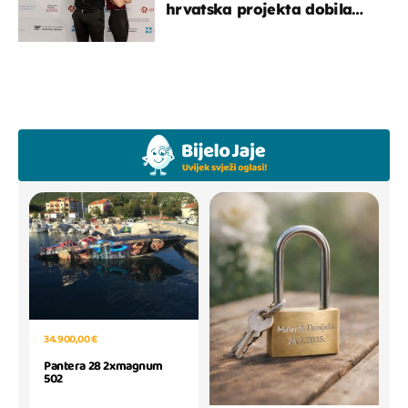
hrvatska projekta dobila
potporu za razvoj
34.900,00 €
Pantera 28 2xmagnum
502