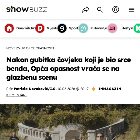
Dnevnik.hr
Vijesti
Sport
Putovanja
Lifestyle
NOVI ZVUK OPĆE OPASNOSTI
Nakon gubitka čovjeka koji je bio srce
benda, Opća opasnost vraća se na
glazbenu scenu
Piše
Patricia Novaković/I.G.
,
10.06.2026 @ 20:17
INMAGAZIN
KOMENTARI
OMOGUĆI OBAVIJESTI