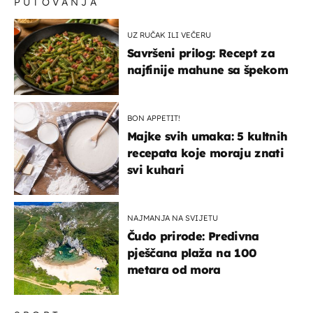
PUTOVANJA
UZ RUČAK ILI VEČERU
Savršeni prilog: Recept za
najfinije mahune sa špekom
BON APPETIT!
Majke svih umaka: 5 kultnih
recepata koje moraju znati
svi kuhari
NAJMANJA NA SVIJETU
Čudo prirode: Predivna
pješčana plaža na 100
metara od mora