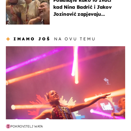
Poslušajte kako to zvuči
kad Nina Badrić i Jakov
Jozinović zapjevaju
Oliverov hit!
IMAMO JOŠ
NA OVU TEMU
kultura & zabava
POKROVITELJ WATA