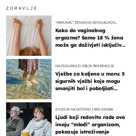
ZDRAVLJE
"VRHUNAC" ŽENSKOG SEKSUALNOG
ISKUSTVA
Kako do vaginalnog
orgazma? Samo 18 % žena
može ga doživjeti isključivo
na ovaj način
NAJSIGURNIJI OBLIK REKREACIJE
Vježbe za koljeno u moru: 5
sigurnih vježbi koje mogu
smanjiti bol i poboljšati
pokretljivost
STUDIJA NA GOTOVO 1.900 OSOBA
Ljudi koji redovito rade ovo
imaju “mlađi” organizam,
pokazuje istraživanje