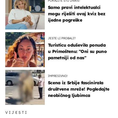
POKAŽITE ŠTO ZNATE!
Samo pravi intelektualci
mogu riješiti ovaj kviz bez
ijedne pogreške
JESTE LI PROBALI?
Turisticu oduševila ponuda
u Primoštenu: "Oni su puno
pametniji od nas"
IMPRESIVNO!
Scena iz Srbije fascinirala
društvene mreže! Pogledajte
neobičnog ljubimca
VIJESTI