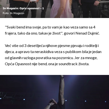
In Magazin: Opća opasnost - 1
Foto: In Magazin
''Svaki bend ima svoje, pa to vam je kao veza samo sa 4
frajera, tako da ono, takav je život'', govori Nenad Dujmić.
Već više od 3 desetljeća njihove pjesme pjevaju i roditelji i
djeca, a upravo ta neraskidiva veza s publikom bila je jedan
od glavnih razloga povratka na pozornicu. Jer za mnoge,
Opća Opasnost nije bend, ona je soundtrack života.