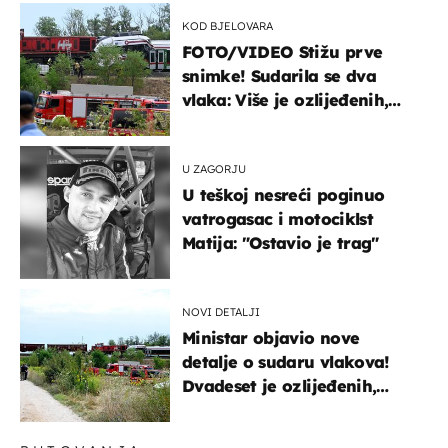
KOD BJELOVARA
FOTO/VIDEO Stižu prve
snimke! Sudarila se dva
vlaka: Više je ozlijeđenih,
hitne službe na terenu
U ZAGORJU
U teškoj nesreći poginuo
vatrogasac i motociklst
Matija: "Ostavio je trag"
NOVI DETALJI
Ministar objavio nove
detalje o sudaru vlakova!
Dvadeset je ozlijeđenih,
mlađa žena na intenzivnoj