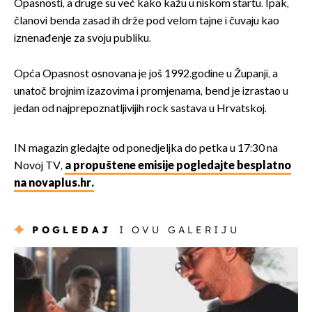
Opasnosti, a druge su već kako kažu u niskom startu. Ipak,
članovi benda zasad ih drže pod velom tajne i čuvaju kao
iznenađenje za svoju publiku.
Opća Opasnost osnovana je još 1992.godine u Županji, a
unatoč brojnim izazovima i promjenama, bend je izrastao u
jedan od najprepoznatljivijih rock sastava u Hrvatskoj.
IN magazin gledajte od ponedjeljka do petka u 17:30 na
Novoj TV,
a propuštene emisije pogledajte besplatno
na novaplus.hr.
POGLEDAJ
I OVU GALERIJU