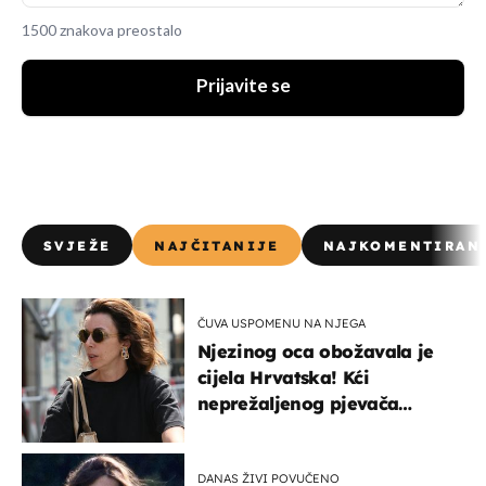
1500 znakova preostalo
Prijavite se
SVJEŽE
NAJČITANIJE
NAJKOMENTIRAN
ČUVA USPOMENU NA NJEGA
Njezinog oca obožavala je
cijela Hrvatska! Kći
neprežaljenog pjevača
projurila špicom na dva
kotača
DANAS ŽIVI POVUČENO