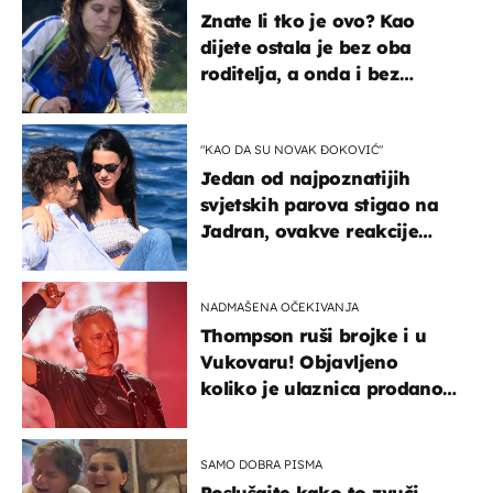
Znate li tko je ovo? Kao
dijete ostala je bez oba
roditelja, a onda i bez
milijuna koje je trebala
naslijediti
"KAO DA SU NOVAK ĐOKOVIĆ"
Jedan od najpoznatijih
svjetskih parova stigao na
Jadran, ovakve reakcije
vjerojatno nisu očekivali
NADMAŠENA OČEKIVANJA
Thompson ruši brojke i u
Vukovaru! Objavljeno
koliko je ulaznica prodano
u kratkom vremenu
SAMO DOBRA PISMA