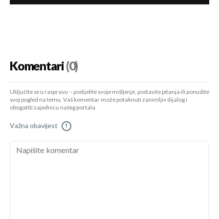
Komentari
(0)
Uključite se u raspravu – podijelite svoje mišljenje, postavite pitanja ili ponudite
svoj pogled na temu. Vaš komentar može potaknuti zanimljiv dijalog i
obogatiti zajednicu našeg portala.
Važna obavijest
!