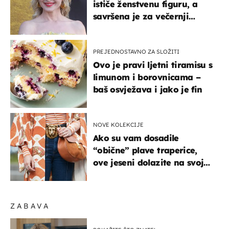
ističe ženstvenu figuru, a
savršena je za večernji
izlazak na moru
PREJEDNOSTAVNO ZA SLOŽITI
Ovo je pravi ljetni tiramisu s
limunom i borovnicama –
baš osvježava i jako je fin
NOVE KOLEKCIJE
Ako su vam dosadile
“obične” plave traperice,
ove jeseni dolazite na svoje
- izdvajamo 15 hit modela
ZABAVA