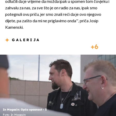
odlučili da je vrijeme da možda ipak u spomen tom čovjeku i
zahvalu za nas, za sve što je on radio za nas, ipak smo
potegnuli ovu priču, jer smo znali reći da je ovo njegovo
dijete, pa zašto da mi ne priglavimo onda'', priča Josip
Kamenski.
GALERIJA
6
In Magazin: Opća opasnost - 5
Foto: In Magazin