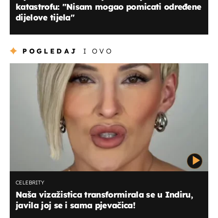
katastrofu: "Nisam mogao pomicati određene
dijelove tijela"
POGLEDAJ
I OVO
CELEBRITY
Naša vizažistica transformirala se u Indiru,
javila joj se i sama pjevačica!