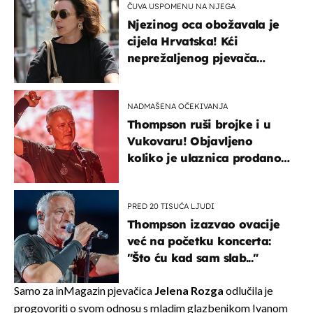
ČUVA USPOMENU NA NJEGA
Njezinog oca obožavala je
cijela Hrvatska! Kći
neprežaljenog pjevača
projurila špicom na dva
kotača
NADMAŠENA OČEKIVANJA
Thompson ruši brojke i u
Vukovaru! Objavljeno
koliko je ulaznica prodano
u kratkom vremenu
PRED 20 TISUĆA LJUDI
Thompson izazvao ovacije
već na početku koncerta:
"Što ću kad sam slab..."
Samo za inMagazin pjevačica
Jelena Rozga
odlučila je
progovoriti o svom odnosu s mladim glazbenikom Ivanom