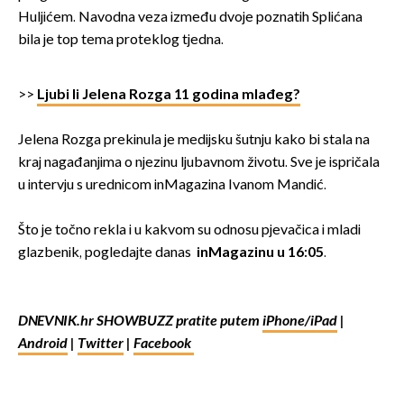
Huljićem. Navodna veza između dvoje poznatih Splićana
bila je top tema proteklog tjedna.
>>
Ljubi li Jelena Rozga 11 godina mlađeg?
Jelena Rozga prekinula je medijsku šutnju kako bi stala na
kraj nagađanjima o njezinu ljubavnom životu. Sve je ispričala
u intervju s urednicom inMagazina Ivanom Mandić.
Što je točno rekla i u kakvom su odnosu pjevačica i mladi
glazbenik, pogledajte danas
inMagazinu u 16:05
.
DNEVNIK.hr SHOWBUZZ pratite putem
iPhone/iPad
|
Android
|
Twitter
|
Facebook