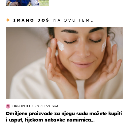
milijuna koje je trebala
naslijediti
IMAMO JOŠ
NA OVU TEMU
moda & ljepota
POKROVITELJ SPAR HRVATSKA
Omiljene proizvode za njegu sada možete kupiti
i usput, tijekom nabavke namirnica...