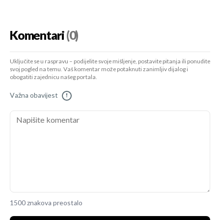
Komentari
(0)
Uključite se u raspravu – podijelite svoje mišljenje, postavite pitanja ili ponudite
svoj pogled na temu. Vaš komentar može potaknuti zanimljiv dijalog i
obogatiti zajednicu našeg portala.
Važna obavijest
!
1500 znakova preostalo