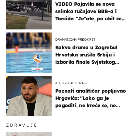
VIDEO Pojavila se nova
snimka tučnjave BBB-a i
Torcide: "Je*ote, pa ubit će
ga!"
DRAMATIČAN PREOKRET
Kakva drama u Zagrebu!
Hrvatska srušila Srbiju i
izborila finale Svjetskog
prvenstva
AU, OVO JE RUŽNO
Poznati analitičar popljuvao
Hrgovića: "Lako ga je
pogoditi, ne kreće se, ne
koristi noge..."
ZDRAVLJE