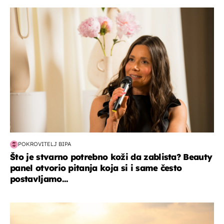
moda & ljepota
POKROVITELJ BIPA
Što je stvarno potrebno koži da zablista? Beauty
panel otvorio pitanja koja si i same često
postavljamo...
zanimljivosti