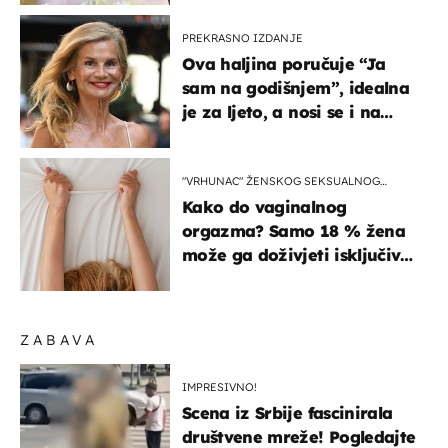
PREKRASNO IZDANJE
Ova haljina poručuje “Ja
sam na godišnjem”, idealna
je za ljeto, a nosi se i na
zagrebačkoj špici
"VRHUNAC" ŽENSKOG SEKSUALNOG
ISKUSTVA
Kako do vaginalnog
orgazma? Samo 18 % žena
može ga doživjeti isključivo
na ovaj način
ZABAVA
IMPRESIVNO!
Scena iz Srbije fascinirala
društvene mreže! Pogledajte