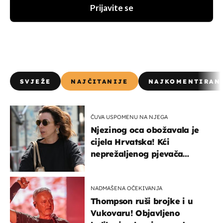
Prijavite se
SVJEŽE
NAJČITANIJE
NAJKOMENTIRAN
ČUVA USPOMENU NA NJEGA
Njezinog oca obožavala je
cijela Hrvatska! Kći
neprežaljenog pjevača
projurila špicom na dva
kotača
NADMAŠENA OČEKIVANJA
Thompson ruši brojke i u
Vukovaru! Objavljeno