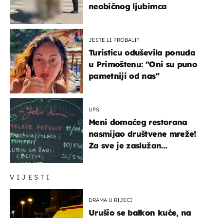
neobičnog ljubimca
JESTE LI PROBALI?
Turisticu oduševila ponuda
u Primoštenu: "Oni su puno
pametniji od nas"
UPS!
Meni domaćeg restorana
nasmijao društvene mreže!
Za sve je zaslužan
urnebesan naziv jela
VIJESTI
DRAMA U RIJECI
Urušio se balkon kuće, na