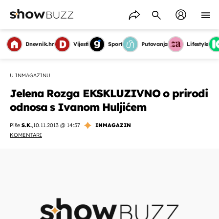
Dnevnik.hr
Vijesti
Sport
Putovanja
Lifestyle
U INMAGAZINU
Jelena Rozga EKSKLUZIVNO o prirodi
odnosa s Ivanom Huljićem
Piše
S.K.
,
10.11.2013 @ 14:57
INMAGAZIN
KOMENTARI
OMOGUĆI OBAVIJESTI