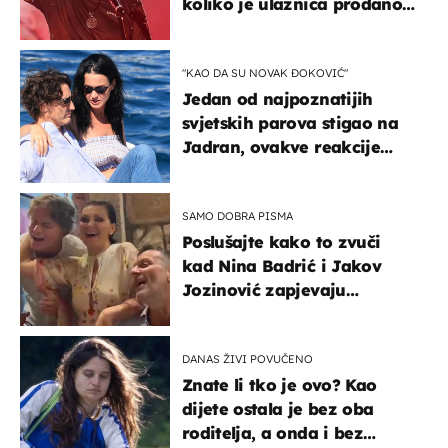
koliko je ulaznica prodano
u kratkom vremenu
"KAO DA SU NOVAK ĐOKOVIĆ"
Jedan od najpoznatijih
svjetskih parova stigao na
Jadran, ovakve reakcije
vjerojatno nisu očekivali
SAMO DOBRA PISMA
Poslušajte kako to zvuči
kad Nina Badrić i Jakov
Jozinović zapjevaju
Oliverov hit!
DANAS ŽIVI POVUČENO
Znate li tko je ovo? Kao
dijete ostala je bez oba
roditelja, a onda i bez