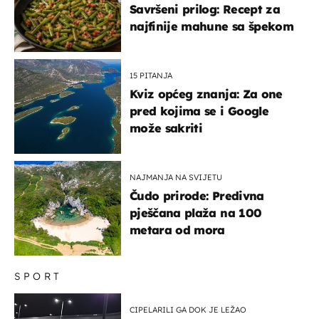
Savršeni prilog: Recept za
najfinije mahune sa špekom
15 PITANJA
Kviz općeg znanja: Za one
pred kojima se i Google
može sakriti
NAJMANJA NA SVIJETU
Čudo prirode: Predivna
pješčana plaža na 100
metara od mora
SPORT
CIPELARILI GA DOK JE LEŽAO