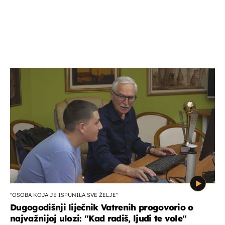
"OSOBA KOJA JE ISPUNILA SVE ŽELJE"
Dugogodišnji liječnik Vatrenih progovorio o
najvažnijoj ulozi: "Kad radiš, ljudi te vole"