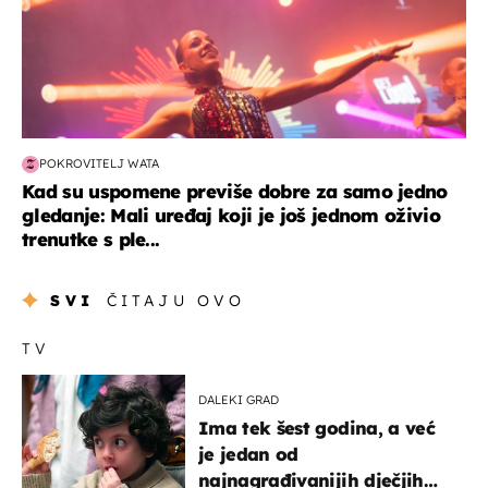
POKROVITELJ WATA
Kad su uspomene previše dobre za samo jedno
gledanje: Mali uređaj koji je još jednom oživio
trenutke s ple...
SVI
ČITAJU OVO
TV
DALEKI GRAD
Ima tek šest godina, a već
je jedan od
najnagrađivanijih dječjih