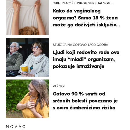
"VRHUNAC" ŽENSKOG SEKSUALNOG
ISKUSTVA
Kako do vaginalnog
orgazma? Samo 18 % žena
može ga doživjeti isključivo
na ovaj način
STUDIJA NA GOTOVO 1.900 OSOBA
Ljudi koji redovito rade ovo
imaju “mlađi” organizam,
pokazuje istraživanje
VAŽNO!
Gotovo 90 % smrti od
srčanih bolesti povezano je
s ovim čimbenicima rizika
NOVAC