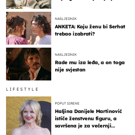
glumaca
NASLJEDNIK
ANKETA: Koju ženu bi Serhat
trebao izabrati?
NASLJEDNIK
Rade mu iza leđa, a on toga
nije svjestan
LIFESTYLE
POPUT SIRENE
Haljina Danijele Martinović
ističe ženstvenu figuru, a
savršena je za večernji
izlazak na moru