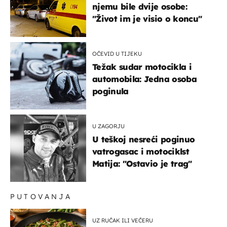
njemu bile dvije osobe:
"Život im je visio o koncu"
OČEVID U TIJEKU
Težak sudar motocikla i
automobila: Jedna osoba
poginula
U ZAGORJU
U teškoj nesreći poginuo
vatrogasac i motociklst
Matija: "Ostavio je trag"
PUTOVANJA
UZ RUČAK ILI VEČERU