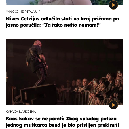
"MNOGI ME PITAJU..."
Nives Celzijus odlučila stati na kraj pričama pa
jasno poručila: "Ja tako nešto nemam!"
KAKVIH LJUDI IMA!
Kaos kakav se ne pamti: Zbog suludog poteza
jednog muškarca bend je bio prisiljen prekinuti