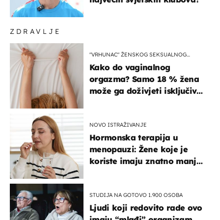
ZDRAVLJE
"VRHUNAC" ŽENSKOG SEKSUALNOG
ISKUSTVA
Kako do vaginalnog
orgazma? Samo 18 % žena
može ga doživjeti isključivo
na ovaj način
NOVO ISTRAŽIVANJE
Hormonska terapija u
menopauzi: Žene koje je
koriste imaju znatno manji
rizik od ovoga
STUDIJA NA GOTOVO 1.900 OSOBA
Ljudi koji redovito rade ovo
imaju “mlađi” organizam,