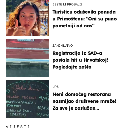
JESTE LI PROBALI?
Turisticu oduševila ponuda
u Primoštenu: "Oni su puno
pametniji od nas"
ZANIMLJIVO
Registracija iz SAD-a
postala hit u Hrvatskoj!
Pogledajte zašto
UPS!
Meni domaćeg restorana
nasmijao društvene mreže!
Za sve je zaslužan
urnebesan naziv jela
VIJESTI