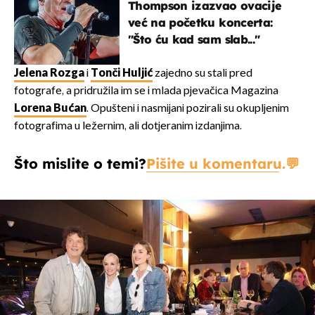
Thompson izazvao ovacije
već na početku koncerta:
"Što ću kad sam slab..."
Jelena Rozga
i
Tonči Huljić
zajedno su stali pred
fotografe, a pridružila im se i mlada pjevačica Magazina
Lorena Bućan
. Opušteni i nasmijani pozirali su okupljenim
fotografima u ležernim, ali dotjeranim izdanjima.
Što mislite o temi?
Pišite u komentaru.