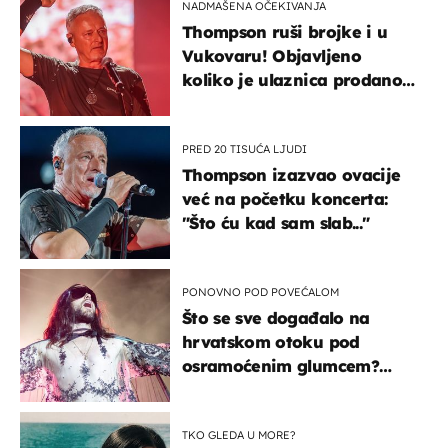
NADMAŠENA OČEKIVANJA
Thompson ruši brojke i u
Vukovaru! Objavljeno
koliko je ulaznica prodano
u kratkom vremenu
PRED 20 TISUĆA LJUDI
Thompson izazvao ovacije
već na početku koncerta:
"Što ću kad sam slab..."
PONOVNO POD POVEĆALOM
Što se sve događalo na
hrvatskom otoku pod
osramoćenim glumcem?
Bizarni prizori i danas
izazivaju nevjericu
TKO GLEDA U MORE?