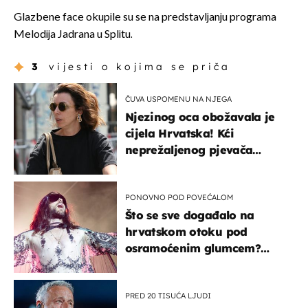
Glazbene face okupile su se na predstavljanju programa
Melodija Jadrana u Splitu.
3
vijesti o kojima se priča
ČUVA USPOMENU NA NJEGA
Njezinog oca obožavala je
cijela Hrvatska! Kći
neprežaljenog pjevača
projurila špicom na dva
kotača
PONOVNO POD POVEĆALOM
Što se sve događalo na
hrvatskom otoku pod
osramoćenim glumcem?
Bizarni prizori i danas
izazivaju nevjericu
PRED 20 TISUĆA LJUDI