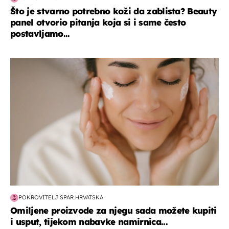
Što je stvarno potrebno koži da zablista? Beauty
panel otvorio pitanja koja si i same često
postavljamo...
moda & ljepota
POKROVITELJ SPAR HRVATSKA
Omiljene proizvode za njegu sada možete kupiti
i usput, tijekom nabavke namirnica...