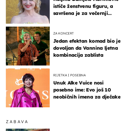
ističe ženstvenu figuru, a
savršena je za večernji
izlazak na moru
ZA KONCERT
Jedan efektan komad bio je
dovoljan da Vannina ljetna
kombinacija zablista
RIJETKA I POSEBNA
Unuk Alke Vuice nosi
posebno ime: Evo još 10
neobičnih imena za dječake
ZABAVA