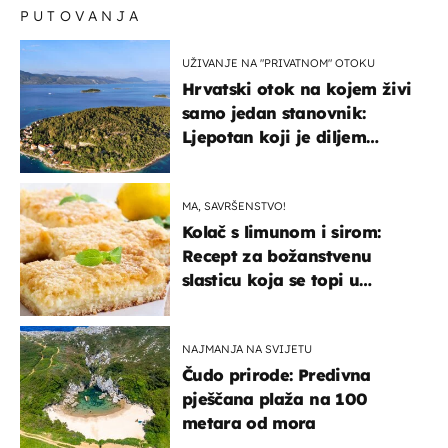
PUTOVANJA
UŽIVANJE NA "PRIVATNOM" OTOKU
Hrvatski otok na kojem živi
samo jedan stanovnik:
Ljepotan koji je diljem
svijeta poznat po svojem
"bijelom zlatu"
MA, SAVRŠENSTVO!
Kolač s limunom i sirom:
Recept za božanstvenu
slasticu koja se topi u
ustima
NAJMANJA NA SVIJETU
Čudo prirode: Predivna
pješčana plaža na 100
metara od mora