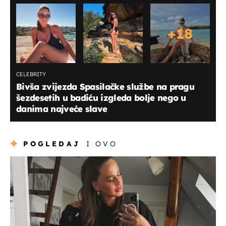
+
18
CELEBRITY
Bivša zvijezda Spasilačke službe na pragu
šezdesetih u badiću izgleda bolje nego u
danima najveće slave
POGLEDAJ
I OVO