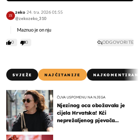
zeko
24. tra. 2026 01:55
ZE
@zekozeko_310
Maznuo je on nju
0
0
ODGOVORITE
SVJEŽE
NAJČITANIJE
NAJKOMENTIRAN
ČUVA USPOMENU NA NJEGA
Njezinog oca obožavala je
cijela Hrvatska! Kći
neprežaljenog pjevača
projurila špicom na dva
kotača