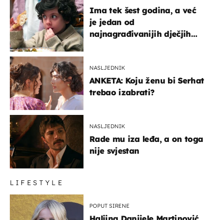
Ima tek šest godina, a već
je jedan od
najnagrađivanijih dječjih
glumaca
NASLJEDNIK
ANKETA: Koju ženu bi Serhat
trebao izabrati?
NASLJEDNIK
Rade mu iza leđa, a on toga
nije svjestan
LIFESTYLE
POPUT SIRENE
Haljina Danijele Martinović