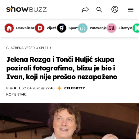
Dnevnik.hr
Vijesti
Sport
Putovanja
Lifestyle
GLAZBENA VEČER U SPLITU
Jelena Rozga i Tonči Huljić skupa
pozirali fotografima, blizu je bio i
Ivan, koji nije prošao nezapaženo
Piše
H. L.
,
23.04.2026 @ 22:40
CELEBRITY
KOMENTARI
OMOGUĆI OBAVIJESTI