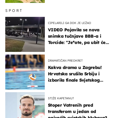
SPORT
CIPELARILI GA DOK JE LEŽAO
VIDEO Pojavila se nova
snimka tučnjave BBB-a i
Torcide: "Je*ote, pa ubit će
ga!"
DRAMATIČAN PREOKRET
Kakva drama u Zagrebu!
Hrvatska srušila Srbiju i
izborila finale Svjetskog
prvenstva
STIŽE KAPETANU?
Stoper Vatrenih pred
transferom u jedan od
najvećih svjetskih klubova?