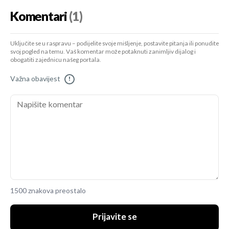
Komentari
(1)
Uključite se u raspravu – podijelite svoje mišljenje, postavite pitanja ili ponudite
svoj pogled na temu. Vaš komentar može potaknuti zanimljiv dijalog i
obogatiti zajednicu našeg portala.
Važna obavijest
!
1500 znakova preostalo
Prijavite se