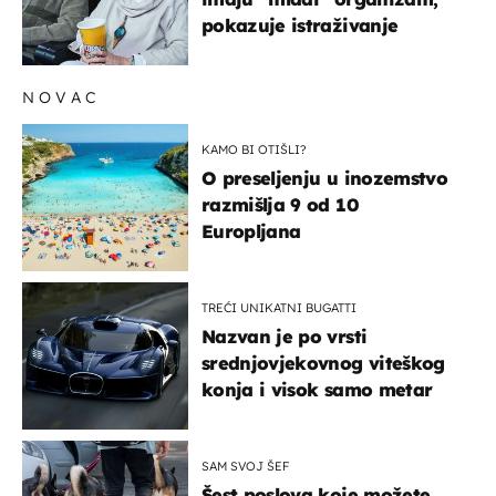
pokazuje istraživanje
NOVAC
KAMO BI OTIŠLI?
O preseljenju u inozemstvo
razmišlja 9 od 10
Europljana
TREĆI UNIKATNI BUGATTI
Nazvan je po vrsti
srednjovjekovnog viteškog
konja i visok samo metar
SAM SVOJ ŠEF
Šest poslova koje možete