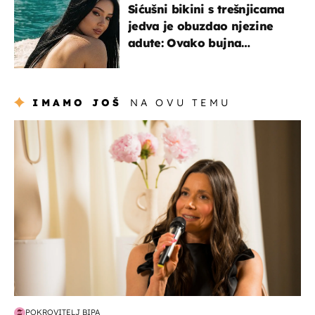
Sićušni bikini s trešnjicama
jedva je obuzdao njezine
adute: Ovako bujna
Slavonka uživa na Jadranu
IMAMO JOŠ
NA OVU TEMU
moda & ljepota
POKROVITELJ BIPA