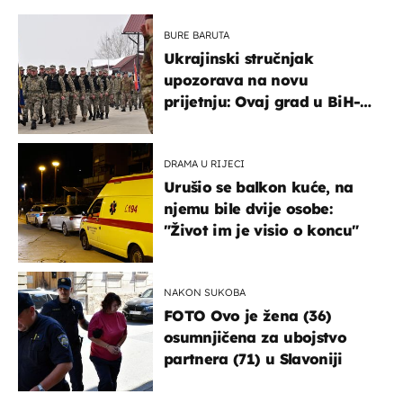
BURE BARUTA
Ukrajinski stručnjak
upozorava na novu
prijetnju: Ovaj grad u BiH-u
bi mogao biti žarište
DRAMA U RIJECI
Urušio se balkon kuće, na
njemu bile dvije osobe:
"Život im je visio o koncu"
NAKON SUKOBA
FOTO Ovo je žena (36)
osumnjičena za ubojstvo
partnera (71) u Slavoniji