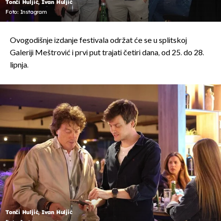
Tonči Huljić, Ivan Huljić
Foto: Instagram
Ovogodišnje izdanje festivala održat će se u splitskoj
Galeriji Meštrović i prvi put trajati četiri dana, od 25. do 28.
lipnja.
Tonči Huljić, Ivan Huljić