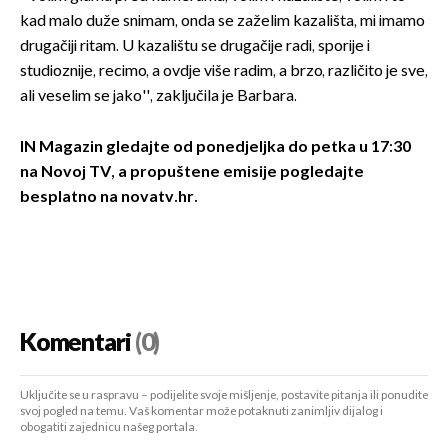
kad malo duže snimam, onda se zaželim kazališta, mi imamo
drugačiji ritam. U kazalištu se drugačije radi, sporije i
studioznije, recimo, a ovdje više radim, a brzo, različito je sve,
ali veselim se jako'', zaključila je Barbara.
IN Magazin gledajte od ponedjeljka do petka u 17:30
na Novoj TV, a
propuštene emisije pogledajte
besplatno na novatv.hr.
Komentari
(0)
Uključite se u raspravu – podijelite svoje mišljenje, postavite pitanja ili ponudite
svoj pogled na temu. Vaš komentar može potaknuti zanimljiv dijalog i
obogatiti zajednicu našeg portala.