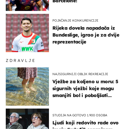
Barcelone!
POJAČANJE KONKURENCIJE
Rijeka dovela napadača iz
Bundeslige, igrao je za dvije
reprezentacije
ZDRAVLJE
NAJSIGURNIJI OBLIK REKREACIJE
Vježbe za koljeno u moru: 5
sigurnih vježbi koje mogu
smanjiti bol i poboljšati
pokretljivost
STUDIJA NA GOTOVO 1.900 OSOBA
Ljudi koji redovito rade ovo