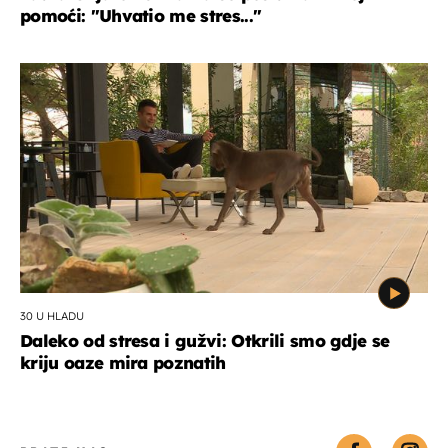
pomoći: "Uhvatio me stres..."
30 U HLADU
Daleko od stresa i gužvi: Otkrili smo gdje se
kriju oaze mira poznatih