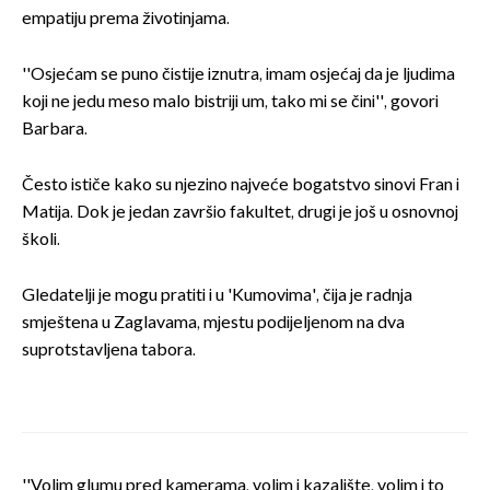
empatiju prema životinjama.
''Osjećam se puno čistije iznutra, imam osjećaj da je ljudima
koji ne jedu meso malo bistriji um, tako mi se čini'', govori
Barbara.
Često ističe kako su njezino najveće bogatstvo sinovi Fran i
Matija. Dok je jedan završio fakultet, drugi je još u osnovnoj
školi.
Gledatelji je mogu pratiti i u 'Kumovima', čija je radnja
smještena u Zaglavama, mjestu podijeljenom na dva
suprotstavljena tabora.
''Volim glumu pred kamerama, volim i kazalište, volim i to