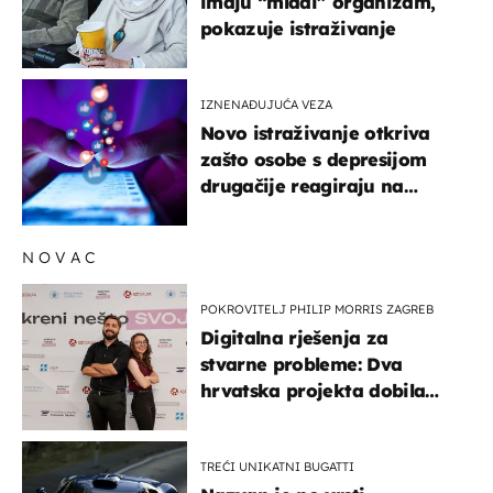
imaju “mlađi” organizam,
pokazuje istraživanje
IZNENAĐUJUĆA VEZA
Novo istraživanje otkriva
zašto osobe s depresijom
drugačije reagiraju na
lajkove
NOVAC
POKROVITELJ PHILIP MORRIS ZAGREB
Digitalna rješenja za
stvarne probleme: Dva
hrvatska projekta dobila
potporu za razvoj
TREĆI UNIKATNI BUGATTI