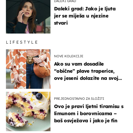
DALEKI GRAD
Daleki grad: Jako je ljuta
jer se miješa u njezine
stvari
LIFESTYLE
NOVE KOLEKCIJE
Ako su vam dosadile
“obične” plave traperice,
ove jeseni dolazite na svoje
- izdvajamo 15 hit modela
PREJEDNOSTAVNO ZA SLOŽITI
Ovo je pravi ljetni tiramisu s
limunom i borovnicama –
baš osvježava i jako je fin