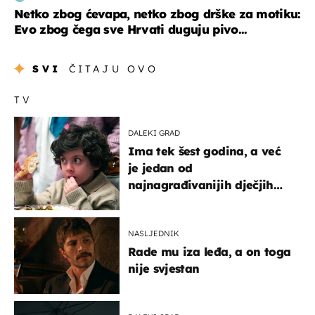
Netko zbog ćevapa, netko zbog drške za motiku:
Evo zbog čega sve Hrvati duguju pivo...
SVI
ČITAJU OVO
TV
DALEKI GRAD
Ima tek šest godina, a već
je jedan od
najnagrađivanijih dječjih
glumaca
NASLJEDNIK
Rade mu iza leđa, a on toga
nije svjestan