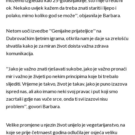
možemo izgledati kao 25-godišnjakinje, što i nije u redu ni
ok. Nekako uvijek kažem da treba znati stariti i lijepo i
polako, mirno koliko god se može'', objasnila je Barbara.
Netom uoči izvedbe ''Genijalne prijateljice'' na
Dubrovačkim ljetnim igrama, otkrila nam je da je sa zrelošću
shvatila kako je za miran život doista važna zdrava
komunikacija.
''Jako je važno znati rješavati sukobe, jako je važno pronaći
mir i važno je živjeti po nekim principima koje bi trebalo
slijediti. Vrijeme je takvo, život je takav, jako je puno izazova
ispred nas, ali ako imamo neki svoj pravac i put koji smo
zacrtali i gdje nas vuče srce, onda ti svi izazovi nisu
problem'', govori Barbara.
Velike promjene u njezin život unijelo je vegetarijanstvo, na
koje se prije četrnaest godina odlučila jer osjeća veliku