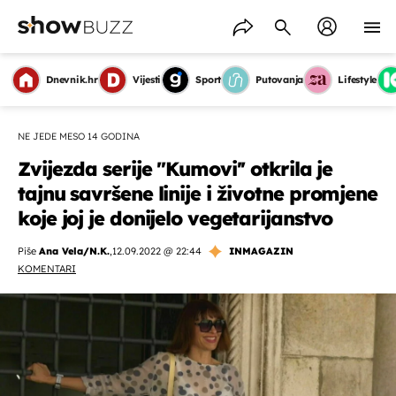
Dnevnik.hr
Vijesti
Sport
Putovanja
Lifestyle
NE JEDE MESO 14 GODINA
Zvijezda serije ''Kumovi'' otkrila je
tajnu savršene linije i životne promjene
koje joj je donijelo vegetarijanstvo
Piše
Ana Vela/N.K.
,
12.09.2022 @ 22:44
INMAGAZIN
KOMENTARI
OMOGUĆI OBAVIJESTI