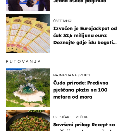
Jedna osoba poginula
ČESTITAMO!
Izvučen je Eurojackpot od
čak 32,6 milijuna eura:
Doznajte gdje idu bogati
dobitci u Hrvatskoj
PUTOVANJA
NAJMANJA NA SVIJETU
Čudo prirode: Predivna
pješčana plaža na 100
metara od mora
UZ RUČAK ILI VEČERU
Savršeni prilog: Recept za