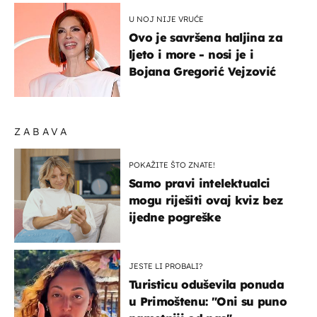
U NOJ NIJE VRUĆE
Ovo je savršena haljina za
ljeto i more - nosi je i
Bojana Gregorić Vejzović
ZABAVA
POKAŽITE ŠTO ZNATE!
Samo pravi intelektualci
mogu riješiti ovaj kviz bez
ijedne pogreške
JESTE LI PROBALI?
Turisticu oduševila ponuda
u Primoštenu: "Oni su puno