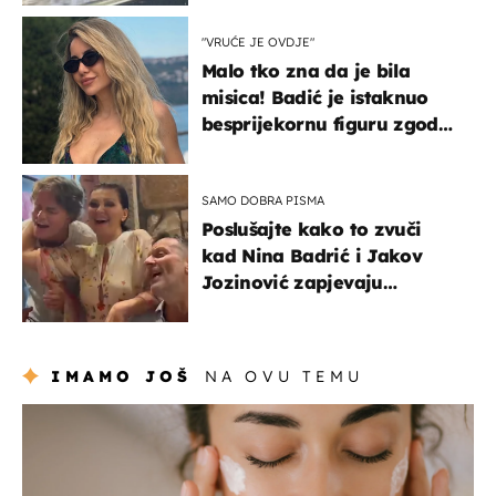
"VRUĆE JE OVDJE"
Malo tko zna da je bila
misica! Badić je istaknuo
besprijekornu figuru zgodne
voditeljice
SAMO DOBRA PISMA
Poslušajte kako to zvuči
kad Nina Badrić i Jakov
Jozinović zapjevaju
Oliverov hit!
IMAMO JOŠ
NA OVU TEMU
moda & ljepota