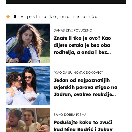
3
vijesti o kojima se priča
DANAS ŽIVI POVUČENO
Znate li tko je ovo? Kao
dijete ostala je bez oba
roditelja, a onda i bez
milijuna koje je trebala
naslijediti
"KAO DA SU NOVAK ĐOKOVIĆ"
Jedan od najpoznatijih
svjetskih parova stigao na
Jadran, ovakve reakcije
vjerojatno nisu očekivali
SAMO DOBRA PISMA
Poslušajte kako to zvuči
kad Nina Badrić i Jakov