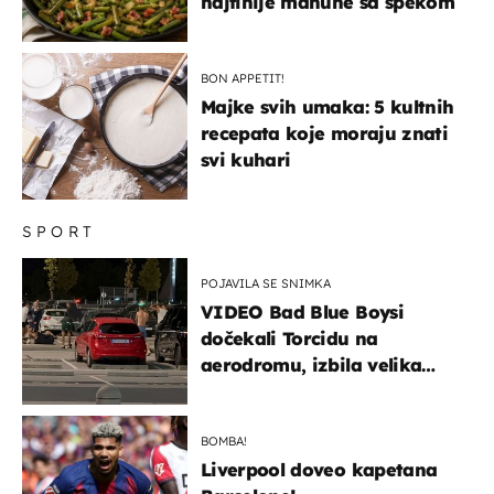
najfinije mahune sa špekom
BON APPETIT!
Majke svih umaka: 5 kultnih
recepata koje moraju znati
svi kuhari
SPORT
POJAVILA SE SNIMKA
VIDEO Bad Blue Boysi
dočekali Torcidu na
aerodromu, izbila velika
masovna tučnjava
BOMBA!
Liverpool doveo kapetana