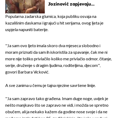
Jozinović zapjevaju
Oliverov hit!
Popularna zadarska glumica, koja publiku osvaja na
kazališnim daskama i igrajući u hit serijama, ovog ljeta je
uspjela napuniti baterije.
''Ja sam ovo ljeto imala skoro dva mjeseca slobodno i
moram priznati da sam ih iskoristila za spavanje, čak me ni
more nije toliko privlačilo koliko me privlačio odmor, čitanje,
serije, druženje s dragim ljudima, roditeljima, djecom'',
govori Barbara Vicković.
A sve zanima u čemu je tajna njezine savršene linije.
''Ja sam zapravo tako građena. Imam duge noge, uvijek je
nešto manjkavo što se zapravo ne vidi, i možda se spretno
obučem, ali ja nekako kažem da godine nose svoje i da ne