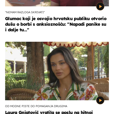
"NEMAM RAZLOGA SKRIVATI"
Glumac koji je osvojio hrvatsku publiku otvorio
dušu o borbi s anksioznošću: "Napadi panike su
i dalje tu..."
OD MODNE PISTE DO POMAGANJA DRUGIMA
Laura Gnjatović vratila se poslu na hitnoj