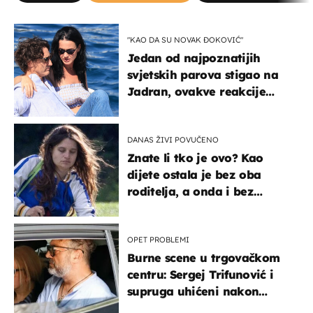
"KAO DA SU NOVAK ĐOKOVIĆ"
Jedan od najpoznatijih
svjetskih parova stigao na
Jadran, ovakve reakcije
vjerojatno nisu očekivali
DANAS ŽIVI POVUČENO
Znate li tko je ovo? Kao
dijete ostala je bez oba
roditelja, a onda i bez
milijuna koje je trebala
naslijediti
OPET PROBLEMI
Burne scene u trgovačkom
centru: Sergej Trifunović i
supruga uhićeni nakon
svađe!