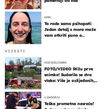
pametniji od nas"
HMM…
To rade samo psihopati:
Jedan detalj s mora može
vam otkriti puno o
prijateljima
VIJESTI
KOD BJELOVARA
FOTO/VIDEO Stižu prve
snimke! Sudarila se dva
vlaka: Više je ozlijeđenih,
hitne službe na terenu
U ZAGORJU
Teška prometna nesreća!