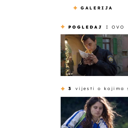
GALERIJA
POGLEDAJ
I OVO
3
vijesti o kojima