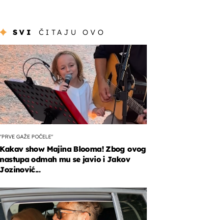
SVI
ČITAJU OVO
"PRVE GAŽE POČELE"
Kakav show Majina Blooma! Zbog ovog
nastupa odmah mu se javio i Jakov
Jozinović...