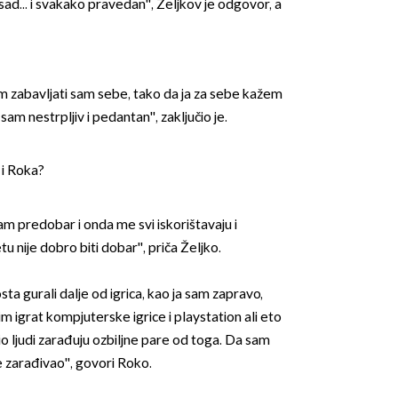
ad... i svakako pravedan'', Željkov je odgovor, a
lim zabavljati sam sebe, tako da ja za sebe kažem
am nestrpljiv i pedantan'', zaključio je.
 i Roka?
am predobar i onda me svi iskorištavaju i
 nije dobro biti dobar'', priča Željko.
ta gurali dalje od igrica, kao ja sam zapravo,
im igrat kompjuterske igrice i playstation ali eto
o ljudi zarađuju ozbiljne pare od toga. Da sam
e zarađivao'', govori Roko.