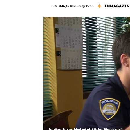
INMAGAZIN
Piše
D.K.
,
15.10.2020 @ 19:40
Fabijan Pavao Medvešek i Roko Sikavica - 1