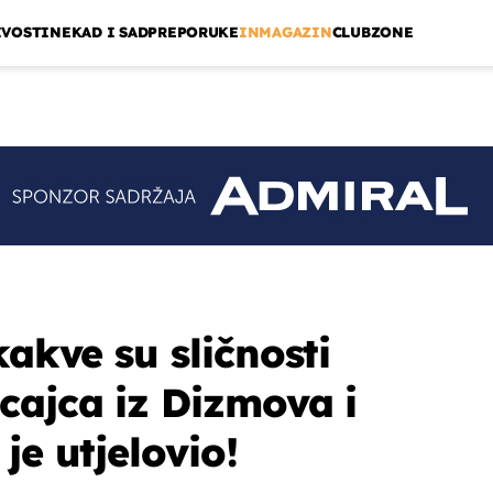
IVOSTI
NEKAD I SAD
PREPORUKE
INMAGAZIN
CLUBZONE
kakve su sličnosti
cajca iz Dizmova i
je utjelovio!