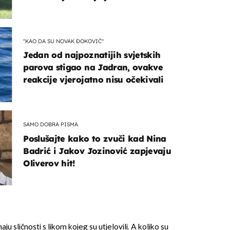
naslijediti
"KAO DA SU NOVAK ĐOKOVIĆ"
Jedan od najpoznatijih svjetskih
parova stigao na Jadran, ovakve
reakcije vjerojatno nisu očekivali
OMOGUĆI OBAVIJESTI
SAMO DOBRA PISMA
Poslušajte kako to zvuči kad Nina
Badrić i Jakov Jozinović zapjevaju
Oliverov hit!
ju sličnosti s likom kojeg su utjelovili. A koliko su