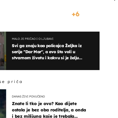
6
MALO JE PRIČAO I O LJUBAVI
Svi ga znaju kao policajca Željka iz
serije ''Dar Mar'', a evo što voli u
stvarnom životu i kakvu si je želju
ispunio!
 se priča
DANAS ŽIVI POVUČENO
Znate li tko je ovo? Kao dijete
ostala je bez oba roditelja, a onda
i bez milijuna koje je trebala