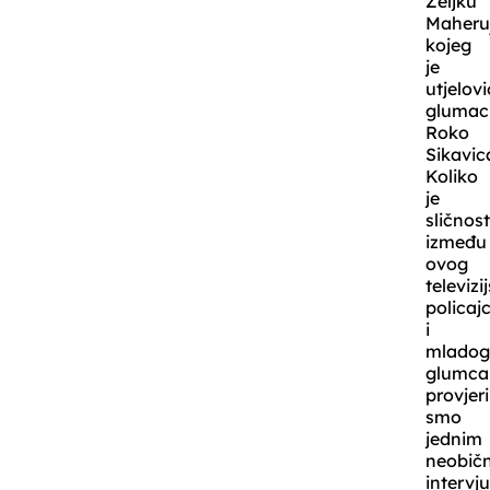
Željku
Maheru
kojeg
je
utjelovi
glumac
Roko
Sikavic
Koliko
je
sličnost
između
ovog
televizi
policaj
i
mlado
glumca
provjeri
smo
jednim
neobič
intervj