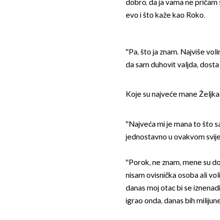
dobro, da ja vama ne pričam s
evo i što kaže kao Roko.
''Pa, što ja znam. Najviše vo
da sam duhovit valjda, dosta s
Koje su najveće mane Željka
''Najveća mi je mana to što s
jednostavno u ovakvom svijetu
''Porok, ne znam, mene su dos
nisam ovisnička osoba ali vol
danas moj otac bi se iznenadi
igrao onda, danas bih milijun