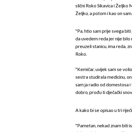
slični Roko Sikavica i Željko
Željko, a potom i kao on sam
''Pa, htio sam prije svega bit
da uvedem reda jer nije bilo 
preuzeli stanicu, ima reda, z
Roko.
''Kemičar, uvijek sam se vol
sestra studirala medicinu, o
sam ja radio od domestosa i 
dobro, prođu ti dječački snovi
A kako bi se opisao u tri riječ
''Pametan, nekad znam biti i