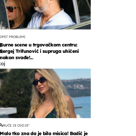
OPET PROBLEMI
Burne scene u trgovačkom centru:
i
Sergej Trifunović i supruga uhićeni
ac
nakon svađe!...
koj
u,
o
n
o,
"VRUĆE JE OVDJE"
Malo tko zna da je bila misica! Badić je