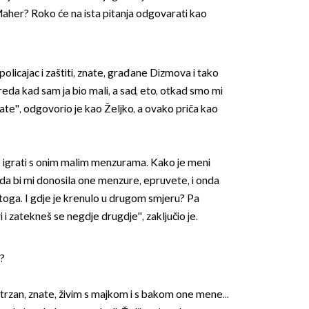
 Maher? Roko će na ista pitanja odgovarati kao
.
i policajac i zaštiti, znate, građane Dizmova i tako
reda kad sam ja bio mali, a sad, eto, otkad smo mi
nate'', odgovorio je kao Željko, a ovako priča kao
io igrati s onim malim menzurama. Kako je meni
nda bi mi donosila one menzure, epruvete, i onda
toga. I gdje je krenulo u drugom smjeru? Pa
 i zatekneš se negdje drugdje'', zaključio je.
i?
strzan, znate, živim s majkom i s bakom one mene...