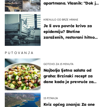
apartmana. Vlasnik: "Dok je
gorjelo, smijali su se, pili i
pokazivali mi srednji prst"
KRENULO OD BRZE HRANE
Je li ovo povrće krivo za
epidemiju? Stotine
zaraženih, restorani hitno
povukli proizvod
PUTOVANJA
GOTOVO ZA 15 MINUTA
Najbolja ljetna salata od
graha: Brzinski recept za
dane kada je prevruće za
kuhanje
15 PITANJA
Kviz općeg znanja: Za one