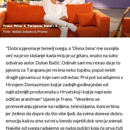
Frano Pehar & Tarapana Band - 3
Foto: Vedad Jašarević/Promo
"Dobra pjesma je temelj svega, a 'Divna žena' me osvojila
već na prvo slušanje kada mi ju je uz gitaru, onako na suho
odsvirao autor Dušan Bačić. Odmah sam mu rekao da je to
pjesma za Tarapanu jer mi ima neku toplinu, poput nekih
dragih pjesama uz koje sam odrastao. Prvi put surađujemo s
Hrvojem Domazetom koji je zadnjih godina jedan od
najtraženijih producenata u Hrvatskoj i koji je napravio
odličan aranžman" izjavio je Frano. "Veselimo se
promoviranju pjesme na radijima, televizijama, koncertima
jer želimo da dopre do što više ljudi, da svima donese dobru
emociju kakvu smo svi mi u bendu osjetili dok smo ju snimali.
Najviše od svega radujemo se našoj publici koja će prva čuti