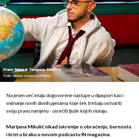
Frano Pehar & Tarapana Band - 2
Foto: Vedad Jašarević/Promo
Na jesen već imaju dogovorene nastupe u dijaspori kao i
snimanje novih divnih pjesama koje tek trebaju ostvariti
svoju pravu namjenu - usrećiti ljude koji ih slušaju.
Marijana Mikulić nikad iskrenije o obraćenju, burnoutu
i krizi u braku u novom podcastu IN magazina.