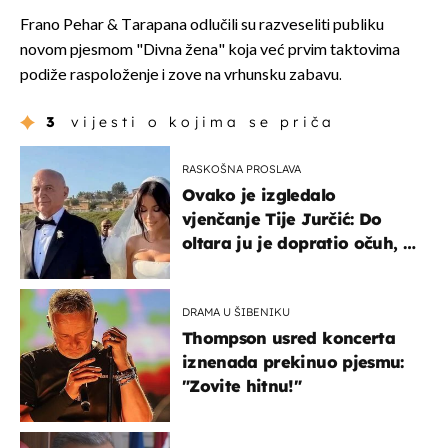
Frano Pehar & Tarapana odlučili su razveseliti publiku
novom pjesmom "Divna žena" koja već prvim taktovima
podiže raspoloženje i zove na vrhunsku zabavu.
3
vijesti o kojima se priča
RASKOŠNA PROSLAVA
Ovako je izgledalo
vjenčanje Tije Jurčić: Do
oltara ju je dopratio očuh, a
slavilo se uz Olivera i Rozgu
DRAMA U ŠIBENIKU
Thompson usred koncerta
iznenada prekinuo pjesmu:
"Zovite hitnu!"