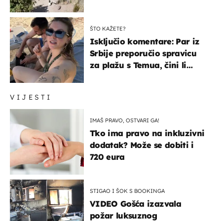
čekao…
ŠTO KAŽETE?
Isključio komentare: Par iz
Srbije preporučio spravicu
za plažu s Temua, čini li
vam se ovo sigurnim?
VIJESTI
IMAŠ PRAVO, OSTVARI GA!
Tko ima pravo na inkluzivni
dodatak? Može se dobiti i
720 eura
STIGAO I ŠOK S BOOKINGA
VIDEO Gošća izazvala
požar luksuznog