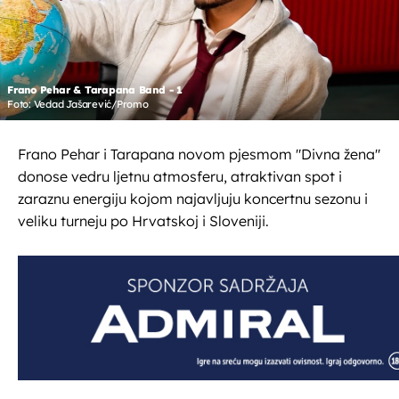
Frano Pehar & Tarapana Band - 1
Foto: Vedad Jašarević/Promo
Frano Pehar i Tarapana novom pjesmom "Divna žena"
donose vedru ljetnu atmosferu, atraktivan spot i
zaraznu energiju kojom najavljuju koncertnu sezonu i
veliku turneju po Hrvatskoj i Sloveniji.