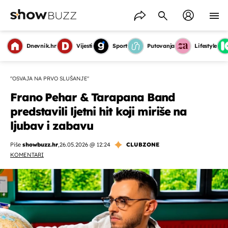
Dnevnik.hr
Vijesti
Sport
Putovanja
Lifestyle
"OSVAJA NA PRVO SLUŠANJE"
Frano Pehar & Tarapana Band
predstavili ljetni hit koji miriše na
ljubav i zabavu
Piše
showbuzz.hr
,
26.05.2026 @ 12:24
CLUBZONE
KOMENTARI
OMOGUĆI OBAVIJESTI