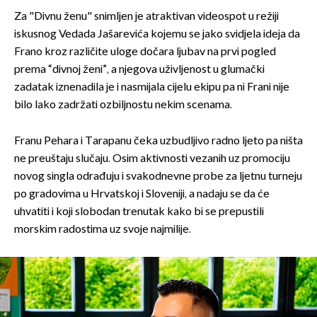
Za "Divnu ženu" snimljen je atraktivan videospot u režiji
iskusnog Vedada Jašarevića kojemu se jako svidjela ideja da
Frano kroz različite uloge dočara ljubav na prvi pogled
prema “divnoj ženi”, a njegova uživljenost u glumački
zadatak iznenadila je i nasmijala cijelu ekipu pa ni Frani nije
bilo lako zadržati ozbiljnostu nekim scenama.
Franu Pehara i Tarapanu čeka uzbudljivo radno ljeto pa ništa
ne preuštaju slučaju. Osim aktivnosti vezanih uz promociju
novog singla odrađuju i svakodnevne probe za ljetnu turneju
po gradovima u Hrvatskoj i Sloveniji, a nadaju se da će
uhvatiti i koji slobodan trenutak kako bi se prepustili
morskim radostima uz svoje najmilije.