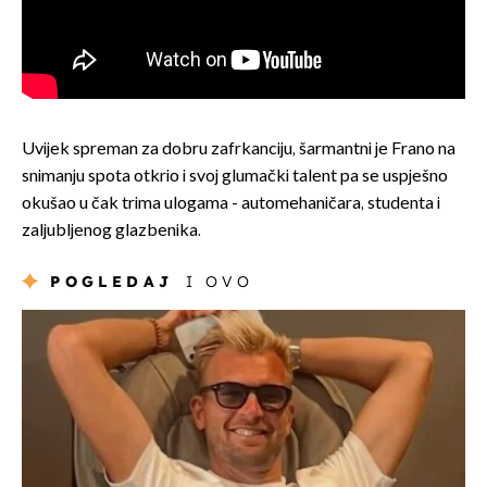
Uvijek spreman za dobru zafrkanciju, šarmantni je Frano na
snimanju spota otkrio i svoj glumački talent pa se uspješno
okušao u čak trima ulogama - automehaničara, studenta i
zaljubljenog glazbenika.
POGLEDAJ
I OVO