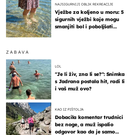
NAJSIGURNIJI OBLIK REKREACIJE
Vježbe za koljeno u moru: 5
sigurnih vježbi koje mogu
smanjiti bol i poboljšati
pokretljivost
ZABAVA
LOL
"Je li živ, zna li se?": Snimka
s Jadrana postala hit, radi li
i vaš muž ovo?
KAO IZ PIŠTOLJA
Dobacila komentar trudnici
bez noge, a muž ispalio
odgovor kao da je samo