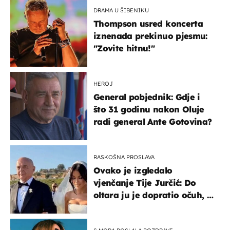
DRAMA U ŠIBENIKU
Thompson usred koncerta
iznenada prekinuo pjesmu:
"Zovite hitnu!"
HEROJ
General pobjednik: Gdje i
što 31 godinu nakon Oluje
radi general Ante Gotovina?
RASKOŠNA PROSLAVA
Ovako je izgledalo
vjenčanje Tije Jurčić: Do
oltara ju je dopratio očuh, a
slavilo se uz Olivera i Rozgu