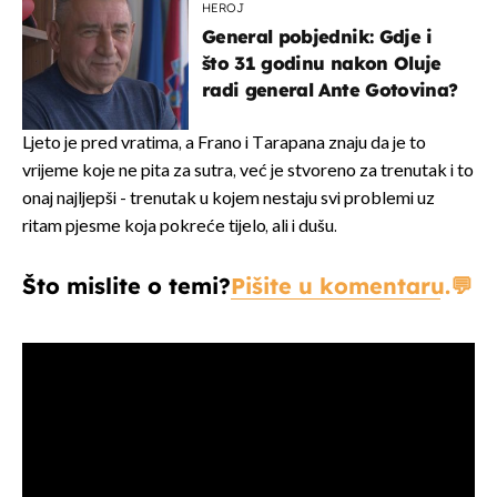
HEROJ
General pobjednik: Gdje i
što 31 godinu nakon Oluje
radi general Ante Gotovina?
Ljeto je pred vratima, a Frano i Tarapana znaju da je to
vrijeme koje ne pita za sutra, već je stvoreno za trenutak i to
onaj najljepši - trenutak u kojem nestaju svi problemi uz
ritam pjesme koja pokreće tijelo, ali i dušu.
Što mislite o temi?
Pišite u komentaru.