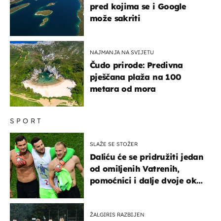
pred kojima se i Google
može sakriti
NAJMANJA NA SVIJETU
Čudo prirode: Predivna
pješčana plaža na 100
metara od mora
SPORT
SLAŽE SE STOŽER
Daliću će se pridružiti jedan
od omiljenih Vatrenih,
pomoćnici i dalje dvoje oko
ponude
ŽALGIRIS RAZBIJEN