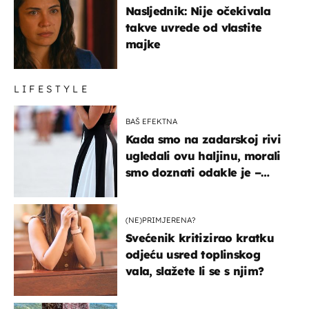
Nasljednik: Nije očekivala
takve uvrede od vlastite
majke
LIFESTYLE
BAŠ EFEKTNA
Kada smo na zadarskoj rivi
ugledali ovu haljinu, morali
smo doznati odakle je –
košta samo 18 eura
(NE)PRIMJERENA?
Svećenik kritizirao kratku
odjeću usred toplinskog
vala, slažete li se s njim?