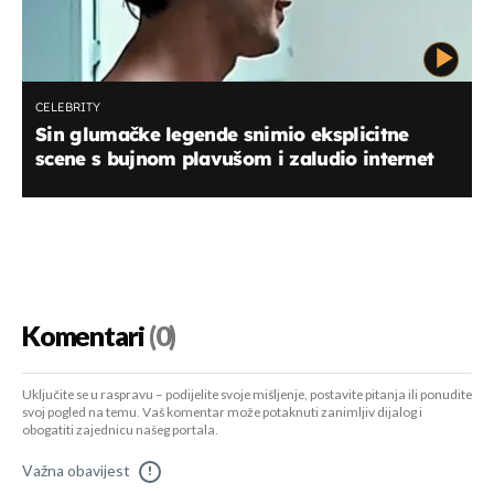
CELEBRITY
Sin glumačke legende snimio eksplicitne
scene s bujnom plavušom i zaludio internet
Komentari
(0)
Uključite se u raspravu – podijelite svoje mišljenje, postavite pitanja ili ponudite
svoj pogled na temu. Vaš komentar može potaknuti zanimljiv dijalog i
obogatiti zajednicu našeg portala.
Važna obavijest
!