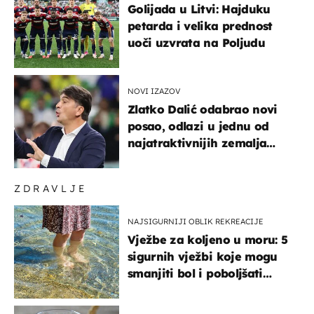
Golijada u Litvi: Hajduku
petarda i velika prednost
uoči uzvrata na Poljudu
NOVI IZAZOV
Zlatko Dalić odabrao novi
posao, odlazi u jednu od
najatraktivnijih zemalja
svijeta
ZDRAVLJE
NAJSIGURNIJI OBLIK REKREACIJE
Vježbe za koljeno u moru: 5
sigurnih vježbi koje mogu
smanjiti bol i poboljšati
pokretljivost