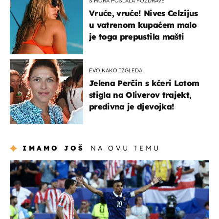
S MORA POSLALA POZDRAVE
Vruće, vruće! Nives Celzijus
u vatrenom kupaćem malo
je toga prepustila mašti
EVO KAKO IZGLEDA
Jelena Perčin s kćeri Lotom
stigla na Oliverov trajekt,
predivna je djevojka!
IMAMO JOŠ
NA OVU TEMU
svjetsko prvenstvo 2026