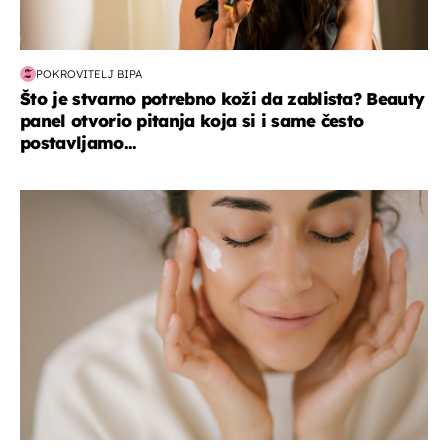
POKROVITELJ BIPA
Što je stvarno potrebno koži da zablista? Beauty
panel otvorio pitanja koja si i same često
postavljamo...
moda & ljepota