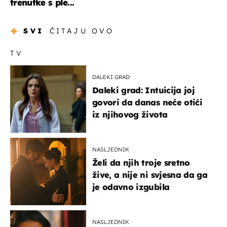
trenutke s ple...
SVI
ČITAJU OVO
TV
DALEKI GRAD
Daleki grad: Intuicija joj
govori da danas neće otići
iz njihovog života
NASLJEDNIK
Želi da njih troje sretno
žive, a nije ni svjesna da ga
je odavno izgubila
NASLJEDNIK