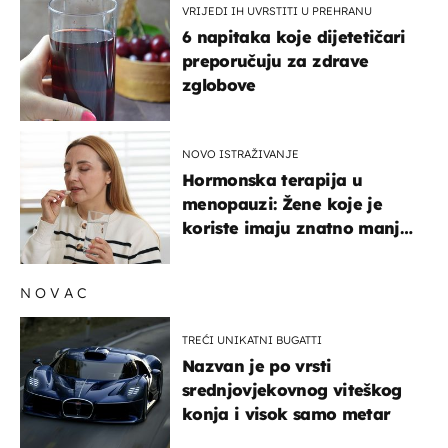
VRIJEDI IH UVRSTITI U PREHRANU
6 napitaka koje dijetetičari
preporučuju za zdrave
zglobove
NOVO ISTRAŽIVANJE
Hormonska terapija u
menopauzi: Žene koje je
koriste imaju znatno manji
rizik od ovoga
NOVAC
TREĆI UNIKATNI BUGATTI
Nazvan je po vrsti
srednjovjekovnog viteškog
konja i visok samo metar