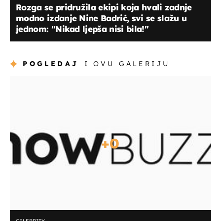
Rozga se pridružila ekipi koja hvali zadnje
modno izdanje Nine Badrić, svi se slažu u
jednom: ''Nikad ljepša nisi bila!''
POGLEDAJ
I OVU GALERIJU
+
0