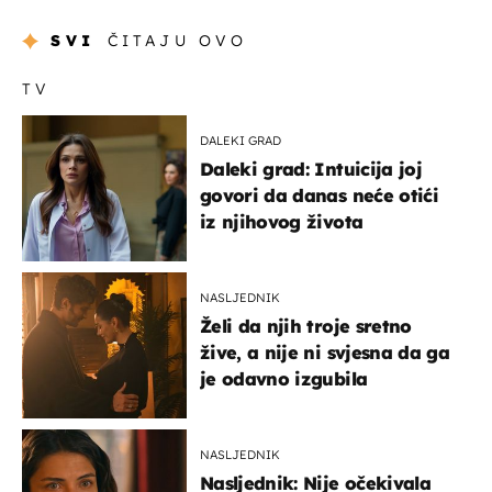
SVI
ČITAJU OVO
TV
DALEKI GRAD
Daleki grad: Intuicija joj
govori da danas neće otići
iz njihovog života
NASLJEDNIK
Želi da njih troje sretno
žive, a nije ni svjesna da ga
je odavno izgubila
NASLJEDNIK
Nasljednik: Nije očekivala