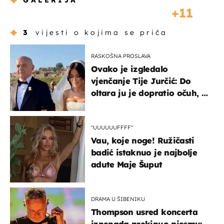
GALERIJA
11
3
vijesti o kojima se priča
RASKOŠNA PROSLAVA
Ovako je izgledalo
vjenčanje Tije Jurčić: Do
oltara ju je dopratio očuh, a
slavilo se uz Olivera i Rozgu
"UUUUUUFFFF"
Vau, koje noge! Ružičasti
badić istaknuo je najbolje
adute Maje Šuput
DRAMA U ŠIBENIKU
Thompson usred koncerta