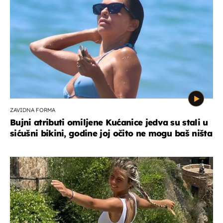
ZAVIDNA FORMA
Bujni atributi omiljene Kućanice jedva su stali u
sićušni bikini, godine joj očito ne mogu baš ništa