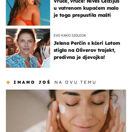
Vruće, vruće! Nives Celzijus
u vatrenom kupaćem malo
je toga prepustila mašti
EVO KAKO IZGLEDA
Jelena Perčin s kćeri Lotom
stigla na Oliverov trajekt,
predivna je djevojka!
IMAMO JOŠ
NA OVU TEMU
moda & ljepota