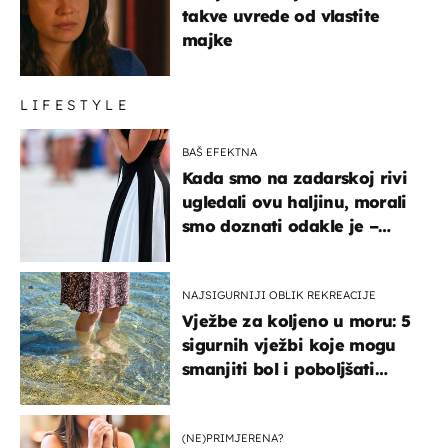
takve uvrede od vlastite
majke
LIFESTYLE
BAŠ EFEKTNA
Kada smo na zadarskoj rivi
ugledali ovu haljinu, morali
smo doznati odakle je –
košta samo 18 eura
NAJSIGURNIJI OBLIK REKREACIJE
Vježbe za koljeno u moru: 5
sigurnih vježbi koje mogu
smanjiti bol i poboljšati
pokretljivost
(NE)PRIMJERENA?