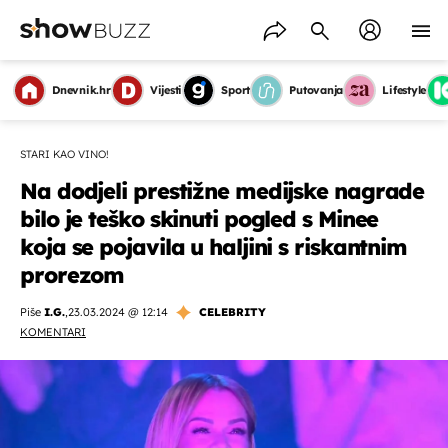
Dnevnik.hr
Vijesti
Sport
Putovanja
Lifestyle
STARI KAO VINO!
Na dodjeli prestižne medijske nagrade
bilo je teško skinuti pogled s Minee
koja se pojavila u haljini s riskantnim
prorezom
Piše
I.G.
,
23.03.2024 @ 12:14
CELEBRITY
KOMENTARI
OMOGUĆI OBAVIJESTI