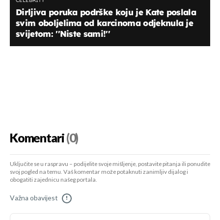
CELEBRITY
Dirljiva poruka podrške koju je Kate poslala
svim oboljelima od karcinoma odjeknula je
svijetom: ''Niste sami!''
Komentari
(0)
Uključite se u raspravu – podijelite svoje mišljenje, postavite pitanja ili ponudite
svoj pogled na temu. Vaš komentar može potaknuti zanimljiv dijalog i
obogatiti zajednicu našeg portala.
Važna obavijest
!