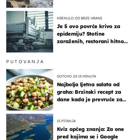
gorjelo, smijali su se, pili i
pokazivali mi srednji prst"
KRENULO OD BRZE HRANE
Je li ovo povrće krivo za
epidemiju? Stotine
zaraženih, restorani hitno
povukli proizvod
PUTOVANJA
GOTOVO ZA 15 MINUTA
Najbolja ljetna salata od
graha: Brzinski recept za
dane kada je prevruće za
kuhanje
15 PITANJA
Kviz općeg znanja: Za one
pred kojima se i Google