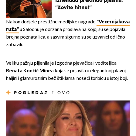
iznenada prekinuo pjesmu:
"Zovite hitnu!"
Nakon dodjele prestižne medijske nagrade
"Večernjakova
ruža"
u Saloonu je održana proslava na kojoj su se pojavila
brojna poznata lica, a sasvim sigurno su se uzvanici odlično
zabavili.
Veliku pažnju plijenila je i zgodna pjevačica i voditeljica
Renata Končić
Minea
koja se pojavila u elegantnoj plavoj
haljini i glamuroznim bež štiklama, noseći torbicu u istoj boji.
POGLEDAJ
I OVO