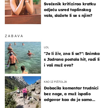
Svećenik kritizirao kratku
odjeću usred toplinskog
vala, slažete li se s njim?
ZABAVA
LOL
"Je li živ, zna li se?": Snimka
s Jadrana postala hit, radi li
i vaš muž ovo?
KAO IZ PIŠTOLJA
Dobacila komentar trudnici
bez noge, a muž ispalio
odgovor kao da je samo
čekao…