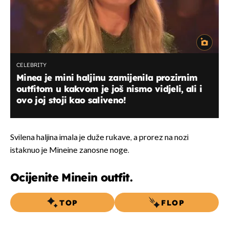
CELEBRITY
Minea je mini haljinu zamijenila prozirnim
outfitom u kakvom je još nismo vidjeli, ali i
ovo joj stoji kao saliveno!
Svilena haljina imala je duže rukave, a prorez na nozi
istaknuo je Mineine zanosne noge.
Ocijenite Minein outfit.
TOP
FLOP