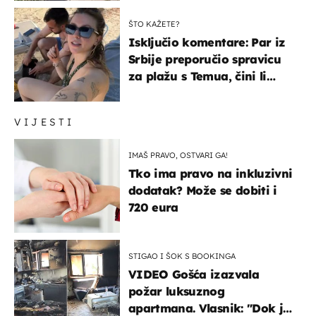
ŠTO KAŽETE?
Isključio komentare: Par iz
Srbije preporučio spravicu
za plažu s Temua, čini li
vam se ovo sigurnim?
VIJESTI
IMAŠ PRAVO, OSTVARI GA!
Tko ima pravo na inkluzivni
dodatak? Može se dobiti i
720 eura
STIGAO I ŠOK S BOOKINGA
VIDEO Gošća izazvala
požar luksuznog
apartmana. Vlasnik: "Dok je