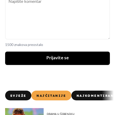
1500 znakova preostalo
Prijavite se
SVJEŽE
NAJČITANIJE
NAJKOMENTIRAN
DRAMA U ŠIBENIKU