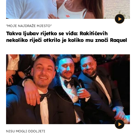
"MOJE NAJDRAŽE MJESTO"
Takva ljubav rijetko se viđa: Rakitićevih
nekoliko riječi otkrilo je koliko mu znači Raquel
NISU MOGLI ODOLJETI