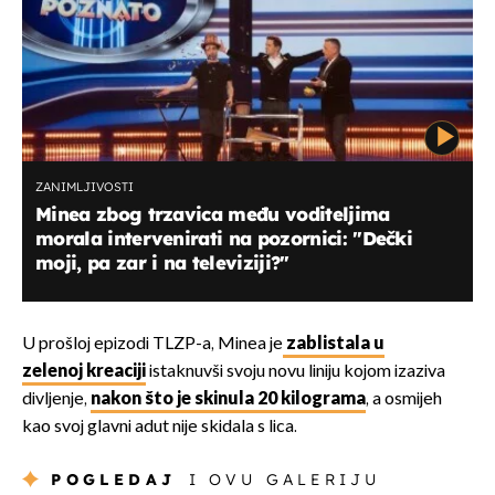
ZANIMLJIVOSTI
Minea zbog trzavica među voditeljima
morala intervenirati na pozornici: "Dečki
moji, pa zar i na televiziji?"
U prošloj epizodi TLZP-a, Minea je
zablistala u
zelenoj kreaciji
istaknuvši svoju novu liniju kojom izaziva
divljenje,
nakon što je skinula 20 kilograma
, a osmijeh
kao svoj glavni adut nije skidala s lica.
POGLEDAJ
I OVU GALERIJU