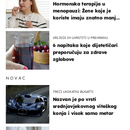
Hormonska terapija u
menopauzi: Žene koje je
koriste imaju znatno manji
rizik od ovoga
VRIJEDI IH UVRSTITI U PREHRANU
6 napitaka koje dijetetičari
preporučuju za zdrave
zglobove
NOVAC
TREĆI UNIKATNI BUGATTI
Nazvan je po vrsti
srednjovjekovnog viteškog
konja i visok samo metar