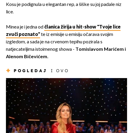
Kosu je podignula u elegantan rep, a šiške su joj padale niz
lice.
Minea je i jedna od
članica žirija u hit-show "Tvoje lice
zvuči poznato"
te iz emisije u emisiju očarava svojim
izgledom, a sada je na crvenom tepihu pozirala s
natjecateljima istoimenog showa -
T
omislavom Marićem i
Alenom Bičevićem.
POGLEDAJ
I OVO