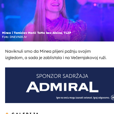
Minea i Tomislav Marić ToMa kao Albina, TLZP
Foto: DNEVNIK.hr
Naviknuli smo da Minea plijeni pažnju svojim
izgledom, a sada je zablistala i na Večernjakovoj ruži.