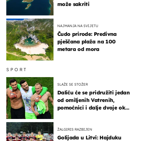
može sakriti
NAJMANJA NA SVIJETU
Čudo prirode: Predivna
pješčana plaža na 100
metara od mora
SPORT
SLAŽE SE STOŽER
Daliću će se pridružiti jedan
od omiljenih Vatrenih,
pomoćnici i dalje dvoje oko
ponude
ŽALGIRIS RAZBIJEN
Golijada u Litvi: Hajduku