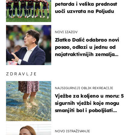
petarda i velika prednost
uoči uzvrata na Poljudu
NOVI IZAZOV
Zlatko Dalić odabrao novi
posao, odlazi u jednu od
najatraktivnijih zemalja
svijeta
ZDRAVLJE
NAJSIGURNIJI OBLIK REKREACIJE
Vježbe za koljeno u moru: 5
sigurnih vježbi koje mogu
smanjiti bol i poboljšati
pokretljivost
NOVO ISTRAŽIVANJE