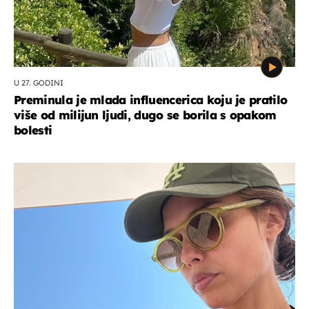
U 27. GODINI
Preminula je mlada influencerica koju je pratilo
više od milijun ljudi, dugo se borila s opakom
bolesti