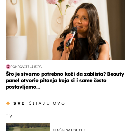
POKROVITELJ BIPA
Što je stvarno potrebno koži da zablista? Beauty
panel otvorio pitanja koja si i same često
postavljamo...
SVI
ČITAJU OVO
TV
SLUČAJNA OBITELJ