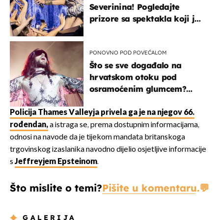
Severinina! Pogledajte
prizore sa spektakla koji je
rasprodan mjesec dana
ranije
PONOVNO POD POVEĆALOM
Što se sve događalo na
hrvatskom otoku pod
osramoćenim glumcem?
Bizarni prizori i danas
izazivaju nevjericu
Policija Thames Valleyja privela ga je na njegov 66.
rođendan,
a istraga se, prema dostupnim informacijama,
odnosi na navode da je tijekom mandata britanskoga
trgovinskog izaslanika navodno dijelio osjetljive informacije
s
Jeffreyjem Epsteinom
.
Što mislite o temi?
Pišite u komentaru.
GALERIJA