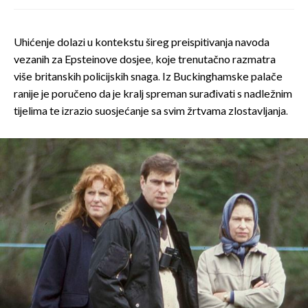
Uhićenje dolazi u kontekstu šireg preispitivanja navoda
vezanih za Epsteinove dosjee, koje trenutačno razmatra
više britanskih policijskih snaga. Iz Buckinghamske palače
ranije je poručeno da je kralj spreman surađivati s nadležnim
tijelima te izrazio suosjećanje sa svim žrtvama zlostavljanja.