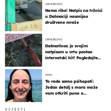
URNEBESNO
Nema ribe! Natpis na tržnici
u Dalmaciji nasmijao
društvene mreže
URNEBESNO
Dalmatinac je svojim
natpisom u vrtu postao
internetski hit! Pogledajte
što je napisao
HMM…
To rade samo psihopati:
Jedan detalj s mora može
vam otkriti puno o
prijateljima
VIJESTI