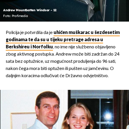
Andrew Mountbatten Windsor - 12
Foto: Profimedia
Policija je potvrdila da je
uhićen muškarac u šezdesetim
godinama te da su u tijeku pretrage adresa u
Berkshireu i Norfolku
, no ime nije službeno objavljeno
zbog aktivnog postupka. Andrew može biti zadržan do 24
sata bez optužnice, uz mogućnost produljenja do 96 sati,
nakon čega mora biti optužen ili pušten uz jamčevinu. O
daljnjim koracima odlučivat će Državno odvjetništvo.