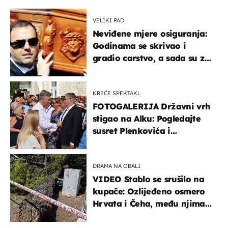
VELIKI PAD
Neviđene mjere osiguranja:
Godinama se skrivao i
gradio carstvo, a sada su za
njegovo izručenje naručili
posebno vozilo
KREĆE SPEKTAKL
FOTOGALERIJA Državni vrh
stigao na Alku: Pogledajte
susret Plenkovića i
Milanovića
DRAMA NA OBALI
VIDEO Stablo se srušilo na
kupače: Ozlijeđeno osmero
Hrvata i Čeha, među njima
ima i djece