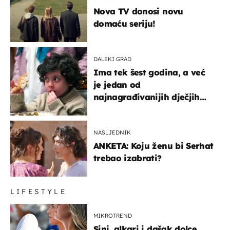
Nova TV donosi novu
domaću seriju!
DALEKI GRAD
Ima tek šest godina, a već
je jedan od
najnagrađivanijih dječjih
glumaca
NASLJEDNIK
ANKETA: Koju ženu bi Serhat
trebao izabrati?
LIFESTYLE
MIKROTREND
Sinj, alkari i dašak dolce