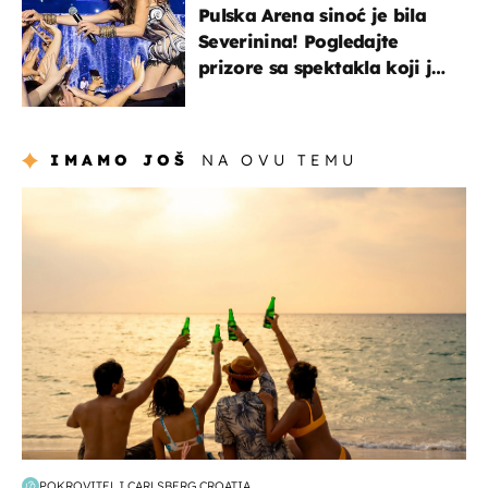
Pulska Arena sinoć je bila
Severinina! Pogledajte
prizore sa spektakla koji je
rasprodan mjesec dana
ranije
IMAMO JOŠ
NA OVU TEMU
zanimljivosti
POKROVITELJ CARLSBERG CROATIA