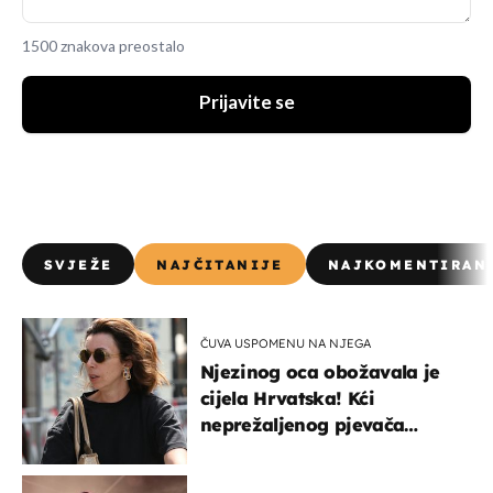
1500 znakova preostalo
Prijavite se
SVJEŽE
NAJČITANIJE
NAJKOMENTIRAN
ČUVA USPOMENU NA NJEGA
Njezinog oca obožavala je
cijela Hrvatska! Kći
neprežaljenog pjevača
projurila špicom na dva
kotača