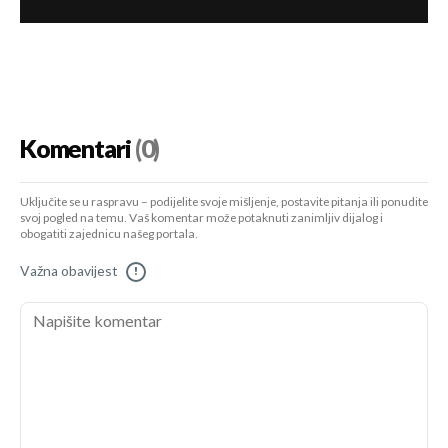
Komentari
(0)
Uključite se u raspravu – podijelite svoje mišljenje, postavite pitanja ili ponudite
svoj pogled na temu. Vaš komentar može potaknuti zanimljiv dijalog i
obogatiti zajednicu našeg portala.
Važna obavijest
!