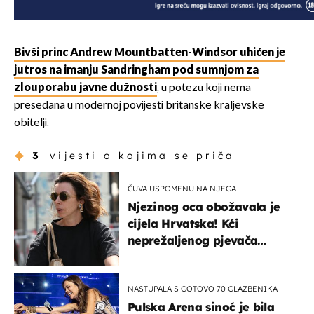
Bivši princ Andrew Mountbatten-Windsor uhićen je
jutros na imanju Sandringham pod sumnjom za
zlouporabu javne dužnosti
, u potezu koji nema
presedana u modernoj povijesti britanske kraljevske
obitelji.
3
vijesti o kojima se priča
ČUVA USPOMENU NA NJEGA
Njezinog oca obožavala je
cijela Hrvatska! Kći
neprežaljenog pjevača
projurila špicom na dva
kotača
NASTUPALA S GOTOVO 70 GLAZBENIKA
Pulska Arena sinoć je bila