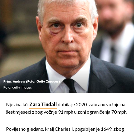
Princ Andrew (Foto: Getty Images)
Foto: getty images
Njezina kći
Zara Tindall
dobila je 2020. zabranu vožnje na
šest mjeseci zbog vožnje 91 mph u zoni ograničenja 70 mph.
Povijesno gledano, kralj Charles I. pogubljen je 1649. zbog