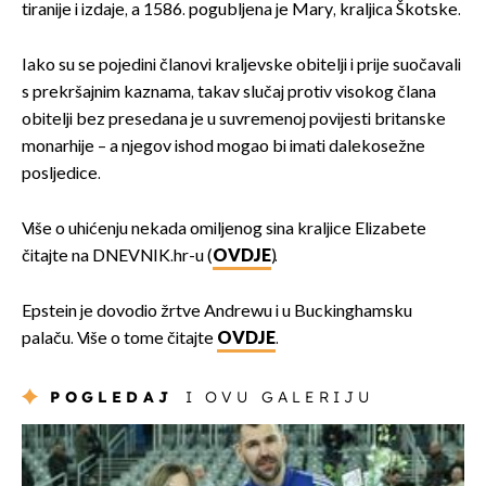
tiranije i izdaje, a 1586. pogubljena je Mary, kraljica Škotske.
Iako su se pojedini članovi kraljevske obitelji i prije suočavali
s prekršajnim kaznama, takav slučaj protiv visokog člana
obitelji bez presedana je u suvremenoj povijesti britanske
monarhije – a njegov ishod mogao bi imati dalekosežne
posljedice.
Više o uhićenju nekada omiljenog sina kraljice Elizabete
čitajte na DNEVNIK.hr-u (
OVDJE
).
Epstein je dovodio žrtve Andrewu i u Buckinghamsku
palaču. Više o tome čitajte
OVDJE
.
POGLEDAJ
I OVU GALERIJU