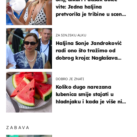
vite: Jedna haljina
pretvorila je tribine u scenu
iz talijanskog filma
ZA SINJSKU ALKU
Haljina Sonje Jandroković
radi ono što tražimo od
dobrog kroja: Naglašava
struk, a sada je i na
sniženju
DOBRO JE ZNATI
Koliko dugo narezana
lubenica smije stajati u
hladnjaku i kada je više nije
sigurno jesti?
ZABAVA