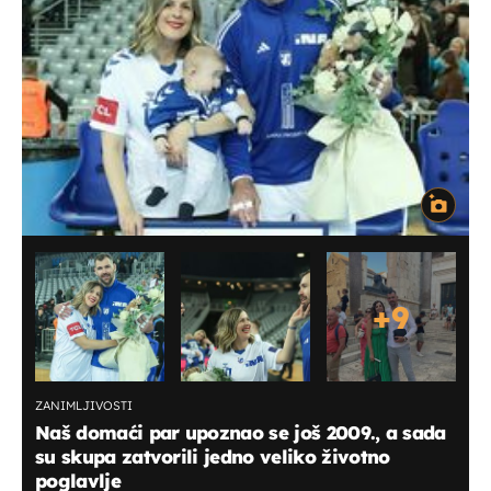
+
9
ZANIMLJIVOSTI
Naš domaći par upoznao se još 2009., a sada
su skupa zatvorili jedno veliko životno
poglavlje