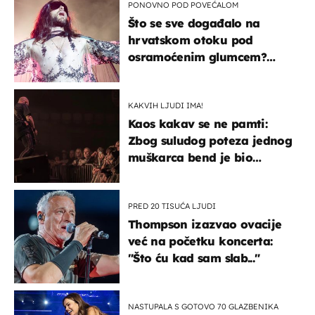
PONOVNO POD POVEĆALOM
Što se sve događalo na
hrvatskom otoku pod
osramoćenim glumcem?
Bizarni prizori i danas
izazivaju nevjericu
KAKVIH LJUDI IMA!
Kaos kakav se ne pamti:
Zbog suludog poteza jednog
muškarca bend je bio
prisiljen prekinuti nastup
PRED 20 TISUĆA LJUDI
Thompson izazvao ovacije
već na početku koncerta:
"Što ću kad sam slab..."
NASTUPALA S GOTOVO 70 GLAZBENIKA