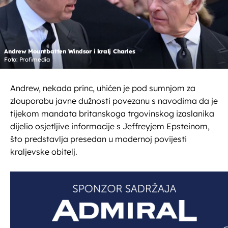
Andrew Mountbatten Windsor i kralj Charles
Foto: Profimedia
Andrew, nekada princ, uhićen je pod sumnjom za
zlouporabu javne dužnosti povezanu s navodima da je
tijekom mandata britanskoga trgovinskog izaslanika
dijelio osjetljive informacije s Jeffreyjem Epsteinom,
što predstavlja presedan u modernoj povijesti
kraljevske obitelj.