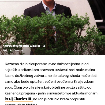
Andrew Mountbatten Windsor - 2
Foto: Profimedia
Kazneno djelo zlouporabe javne dužnosti jedno je od
najtežih u britanskom pravnom sustavu i nosi maksimalnu
kaznu doživotnog zatvora, no do takvog ishoda može doći
samo ako bude optužen, suđen i osuđen na Kraljevskom
sudu. Članstvo u kraljevskoj obitelji ne pruža zaštitu od
kaznenog progona – jedini s imunitetom je aktualni monarh,
kralj Charles III.,
no i on je odlučio brata prepustiti