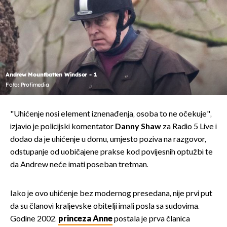
Andrew Mountbatten Windsor - 1
Foto: Profimedia
"Uhićenje nosi element iznenađenja, osoba to ne očekuje",
izjavio je policijski komentator
Danny Shaw
za Radio 5 Live i
dodao da je uhićenje u domu, umjesto poziva na razgovor,
odstupanje od uobičajene prakse kod povijesnih optužbi te
da Andrew neće imati poseban tretman.
Iako je ovo uhićenje bez modernog presedana, nije prvi put
da su članovi kraljevske obitelji imali posla sa sudovima.
Godine 2002.
princeza Anne
postala je prva članica