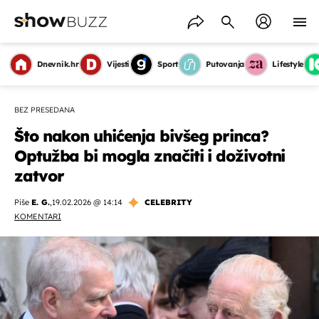
Dnevnik.hr
Vijesti
Sport
Putovanja
Lifestyle
BEZ PRESEDANA
Što nakon uhićenja bivšeg princa?
Optužba bi mogla značiti i doživotni
zatvor
Piše
E. G.
,
19.02.2026 @ 14:14
CELEBRITY
KOMENTARI
OMOGUĆI OBAVIJESTI