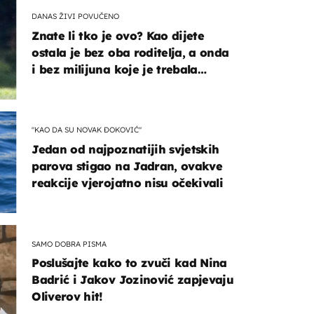
DANAS ŽIVI POVUČENO
Znate li tko je ovo? Kao dijete
ostala je bez oba roditelja, a onda
i bez milijuna koje je trebala
naslijediti
"KAO DA SU NOVAK ĐOKOVIĆ"
Jedan od najpoznatijih svjetskih
parova stigao na Jadran, ovakve
reakcije vjerojatno nisu očekivali
SAMO DOBRA PISMA
Poslušajte kako to zvuči kad Nina
Badrić i Jakov Jozinović zapjevaju
Oliverov hit!