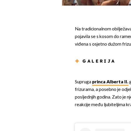
Na tradicionalnom obilježav
pojavila se s kosom do ramen
viđena s osjetno dužom friz
GALERIJA
Supruga
princa Alberta II.
g
frizurama, a posebno je odjek
posljednjih godina. Zato je n
reakcije među ljubiteljima kr