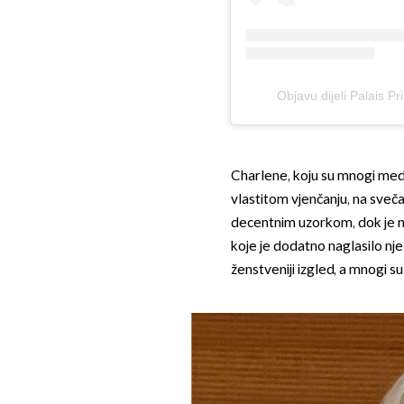
Objavu dijeli Palais 
Charlene, koju su mnogi medi
vlastitom vjenčanju, na svečan
decentnim uzorkom, dok je nov
koje je dodatno naglasilo njez
ženstveniji izgled, a mnogi su