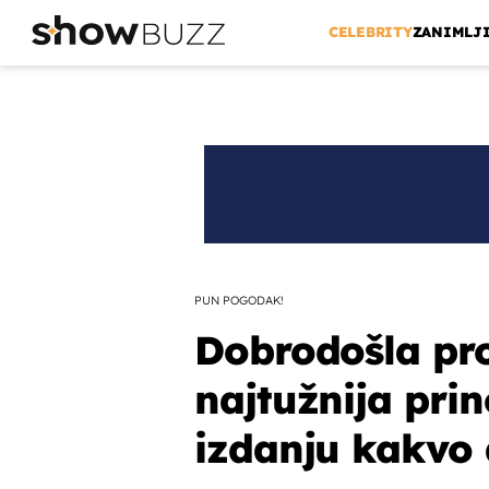
CELEBRITY
ZANIMLJ
PUN POGODAK!
Dobrodošla pr
najtužnija prin
izdanju kakvo 