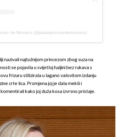
Princier de Monaco (@palaisprincierdemonaco)
ji nazivali najtužnijom princezom zbog suza na
osti se pojavila u svijetloj haljini bez rukava s
u frizuru stilizirala u lagano valovitom izdanju
ine crte lica. Promjena joj je dala mekši i
 komentirali kako joj duža kosa izvrsno pristaje.