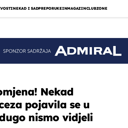
IVOSTI
NEKAD I SAD
PREPORUKE
INMAGAZIN
CLUBZONE
omjena! Nekad
ceza pojavila se u
dugo nismo vidjeli