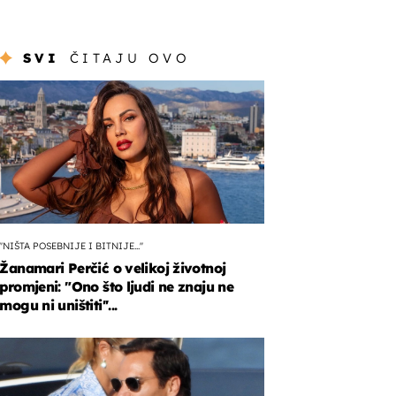
SVI
ČITAJU OVO
''NIŠTA POSEBNIJE I BITNIJE...''
Žanamari Perčić o velikoj životnoj
promjeni: "Ono što ljudi ne znaju ne
mogu ni uništiti''...