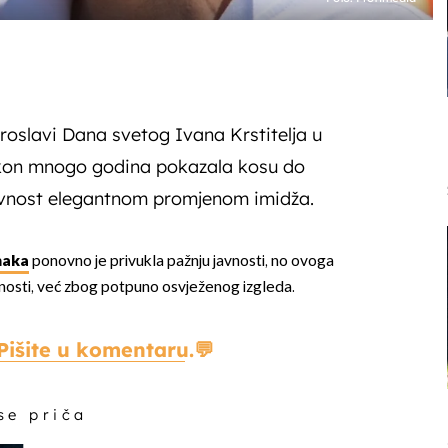
roslavi Dana svetog Ivana Krstitelja u
akon mnogo godina pokazala kosu do
avnost elegantnom promjenom imidža.
naka
ponovno je privukla pažnju javnosti, no ovoga
nosti, već zbog potpuno osvježenog izgleda.
Pišite u komentaru.
 se priča