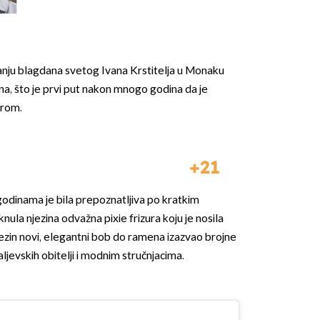
anju blagdana svetog Ivana Krstitelja u Monaku
a, što je prvi put nakon mnogo godina da je
urom.
21
odinama je bila prepoznatljiva po kratkim
nula njezina odvažna pixie frizura koju je nosila
jezin novi, elegantni bob do ramena izazvao brojne
aljevskih obitelji i modnim stručnjacima.