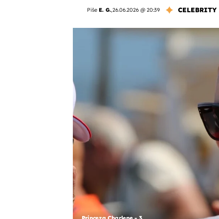
CELEBRITY
Piše
E. G.
,
26.06.2026 @ 20:39
Princeza Charlene - 3