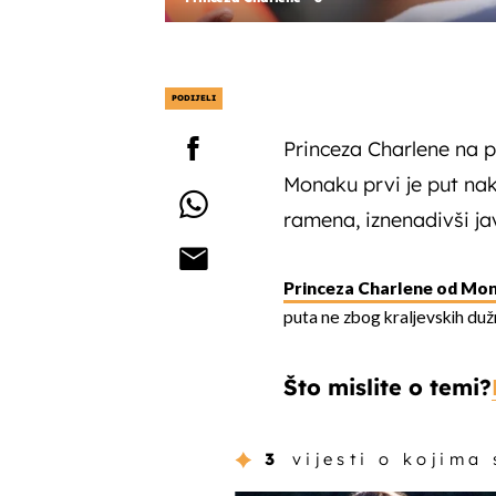
PODIJELI
Princeza Charlene na p
Monaku prvi je put n
ramena, iznenadivši j
Princeza Charlene od Mo
puta ne zbog kraljevskih duž
Što mislite o temi?
3
vijesti o kojima