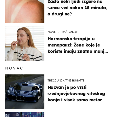
Zašto neki ljudi izgore na
suncu već nakon 15 minuta,
a drugi ne?
NOVO ISTRAŽIVANJE
Hormonska terapija u
menopauzi: Žene koje je
koriste imaju znatno manji
rizik od ovoga
NOVAC
TREĆI UNIKATNI BUGATTI
Nazvan je po vrsti
srednjovjekovnog viteškog
konja i visok samo metar