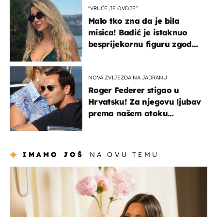
"VRUĆE JE OVDJE"
Malo tko zna da je bila
misica! Badić je istaknuo
besprijekornu figuru zgodne
voditeljice
NOVA ZVIJEZDA NA JADRANU
Roger Federer stigao u
Hrvatsku! Za njegovu ljubav
prema našem otoku
zaslužan je jedan poznati
Hrvat
IMAMO JOŠ
NA OVU TEMU
moda & ljepota