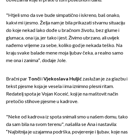
obvezama koje ih prate u tom posebnom danu.
"Htjeli smo da sve bude simpatično i iskreno, baš onako,
kakvi mi i jesmo. Želja nam je bila prikazati stvarnu situaciju
do koje nekad lako dođe u bračnom životu, bez glume i
glumaca, ona i ja, jer tako i jest. Živimo ubrzano, ali uvijek
nađemo vrijeme za sebe, koliko god je nekada teško. Na
kraju svake balade mene moja ljubav čeka, a realno samo
me ona i zanima“, dodaje Jole.
Bračni par
Tonči
i
Vjekoslava Huljić
zaslužan je za glazbu i
tekst pjesme koja je vesela i ima iznimno plesni ritam.
Redatelj spota je Vojan Koceić, koji je na maštovit način
pretočio stihove pjesme u kadrove.
"Neke od kadrova iz spota snimali smo u našem domu, tako
da sam bila na svom terenu", našalila se Ana i nastavila:
“Najbitnija je uzajamna podrška, povjerenje i ljubav, koje nas