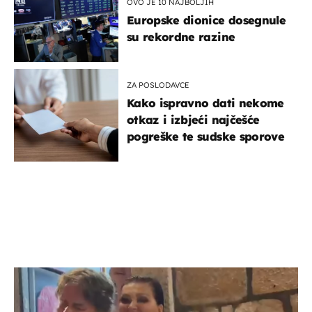
OVO JE 10 NAJBOLJIH
Europske dionice dosegnule
su rekordne razine
ZA POSLODAVCE
Kako ispravno dati nekome
otkaz i izbjeći najčešće
pogreške te sudske sporove