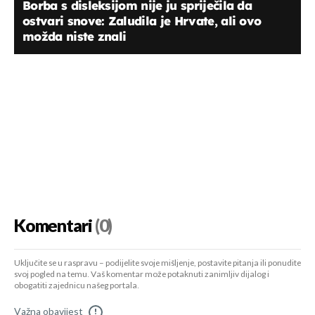
Borba s disleksijom nije ju spriječila da
ostvari snove: Zaludila je Hrvate, ali ovo
možda niste znali
Komentari
(0)
Uključite se u raspravu – podijelite svoje mišljenje, postavite pitanja ili ponudite
svoj pogled na temu. Vaš komentar može potaknuti zanimljiv dijalog i
obogatiti zajednicu našeg portala.
Važna obavijest
!