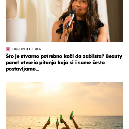
POKROVITELJ BIPA
Što je stvarno potrebno koži da zablista? Beauty
panel otvorio pitanja koja si i same često
postavljamo...
zanimljivosti