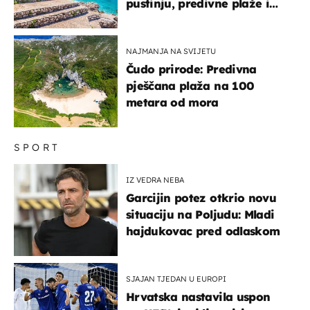
pustinju, predivne plaže i
uzbudljivu hranu
NAJMANJA NA SVIJETU
Čudo prirode: Predivna
pješčana plaža na 100
metara od mora
SPORT
IZ VEDRA NEBA
Garcijin potez otkrio novu
situaciju na Poljudu: Mladi
hajdukovac pred odlaskom
SJAJAN TJEDAN U EUROPI
Hrvatska nastavila uspon