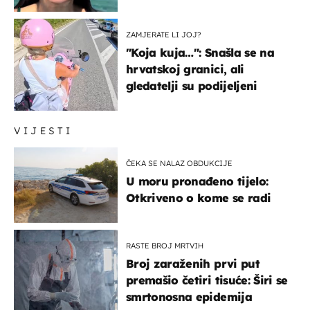
prijateljima
ZAMJERATE LI JOJ?
"Koja kuja…": Snašla se na
hrvatskoj granici, ali
gledatelji su podijeljeni
VIJESTI
ČEKA SE NALAZ OBDUKCIJE
U moru pronađeno tijelo:
Otkriveno o kome se radi
RASTE BROJ MRTVIH
Broj zaraženih prvi put
premašio četiri tisuće: Širi se
smrtonosna epidemija