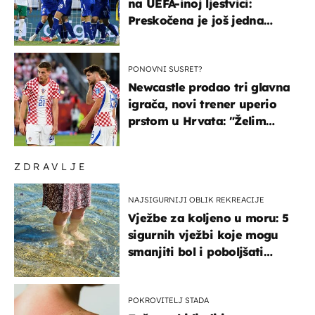
na UEFA-inoj ljestvici:
Preskočena je još jedna
država
PONOVNI SUSRET?
Newcastle prodao tri glavna
igrača, novi trener uperio
prstom u Hrvata: "Želim
njega!"
ZDRAVLJE
NAJSIGURNIJI OBLIK REKREACIJE
Vježbe za koljeno u moru: 5
sigurnih vježbi koje mogu
smanjiti bol i poboljšati
pokretljivost
POKROVITELJ STADA