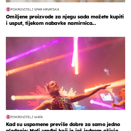
POKROVITELJ SPAR HRVATSKA
Omiljene proizvode za njegu sada možete kupiti
i usput, tijekom nabavke namirnica...
kultura & zabava
POKROVITELJ WATA
Kad su uspomene previše dobre za samo jedno
gledanje: Mali uređaj koji je još jednom oživio