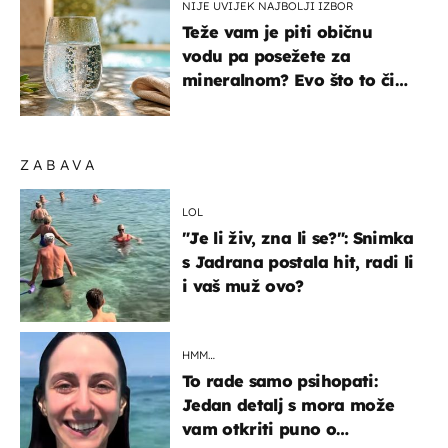
NIJE UVIJEK NAJBOLJI IZBOR
Teže vam je piti običnu
vodu pa posežete za
mineralnom? Evo što to čini
organizmu
ZABAVA
LOL
"Je li živ, zna li se?": Snimka
s Jadrana postala hit, radi li
i vaš muž ovo?
HMM…
To rade samo psihopati:
Jedan detalj s mora može
vam otkriti puno o