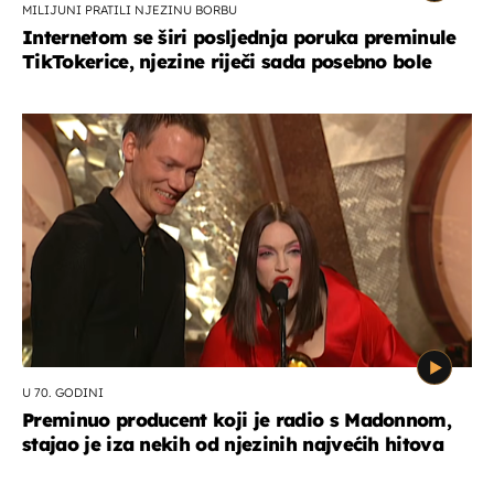
MILIJUNI PRATILI NJEZINU BORBU
Internetom se širi posljednja poruka preminule
TikTokerice, njezine riječi sada posebno bole
U 70. GODINI
Preminuo producent koji je radio s Madonnom,
stajao je iza nekih od njezinih najvećih hitova