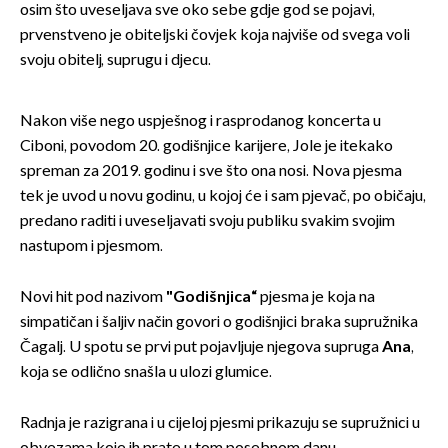
osim što uveseljava sve oko sebe gdje god se pojavi,
prvenstveno je obiteljski čovjek koja najviše od svega voli
svoju obitelj, suprugu i djecu.
Nakon više nego uspješnog i rasprodanog koncerta u
Ciboni, povodom 20. godišnjice karijere, Jole je itekako
spreman za 2019. godinu i sve što ona nosi. Nova pjesma
tek je uvod u novu godinu, u kojoj će i sam pjevač, po običaju,
predano raditi i uveseljavati svoju publiku svakim svojim
nastupom i pjesmom.
Novi hit pod nazivom
"Godišnjica“
pjesma je koja na
simpatičan i šaljiv način govori o godišnjici braka supružnika
Čagalj. U spotu se prvi put pojavljuje njegova supruga
Ana
,
koja se odlično snašla u ulozi glumice.
Radnja je razigrana i u cijeloj pjesmi prikazuju se supružnici u