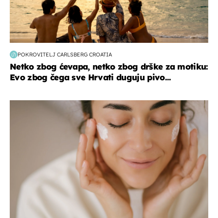
POKROVITELJ CARLSBERG CROATIA
Netko zbog ćevapa, netko zbog drške za motiku:
Evo zbog čega sve Hrvati duguju pivo...
moda & ljepota