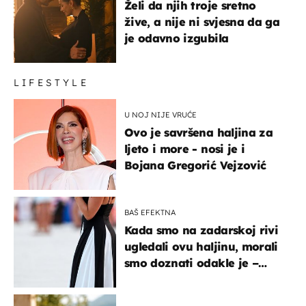
Želi da njih troje sretno
žive, a nije ni svjesna da ga
je odavno izgubila
LIFESTYLE
U NOJ NIJE VRUĆE
Ovo je savršena haljina za
ljeto i more - nosi je i
Bojana Gregorić Vejzović
BAŠ EFEKTNA
Kada smo na zadarskoj rivi
ugledali ovu haljinu, morali
smo doznati odakle je –
košta samo 18 eura