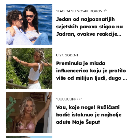
"KAO DA SU NOVAK ĐOKOVIĆ"
Jedan od najpoznatijih
svjetskih parova stigao na
Jadran, ovakve reakcije
vjerojatno nisu očekivali
U 27. GODINI
Preminula je mlada
influencerica koju je pratilo
više od milijun ljudi, dugo se
borila s opakom bolešću
"UUUUUUFFFF"
Vau, koje noge! Ružičasti
badić istaknuo je najbolje
adute Maje Šuput