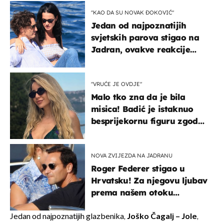
"KAO DA SU NOVAK ĐOKOVIĆ"
Jedan od najpoznatijih
svjetskih parova stigao na
Jadran, ovakve reakcije
vjerojatno nisu očekivali
"VRUĆE JE OVDJE"
Malo tko zna da je bila
misica! Badić je istaknuo
besprijekornu figuru zgodne
voditeljice
NOVA ZVIJEZDA NA JADRANU
Roger Federer stigao u
Hrvatsku! Za njegovu ljubav
prema našem otoku
zaslužan je jedan poznati
Hrvat
Jedan od najpoznatijih glazbenika,
Joško Čagalj – Jole
,