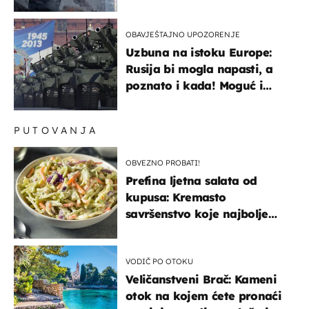
OBAVJEŠTAJNO UPOZORENJE
Uzbuna na istoku Europe:
Rusija bi mogla napasti, a
poznato i kada! Moguć i
kopneni upad u članicu
NATO-a
PUTOVANJA
OBVEZNO PROBATI!
Prefina ljetna salata od
kupusa: Kremasto
savršenstvo koje najbolje
paše uz pečeno meso
VODIČ PO OTOKU
Veličanstveni Brač: Kameni
otok na kojem ćete pronaći