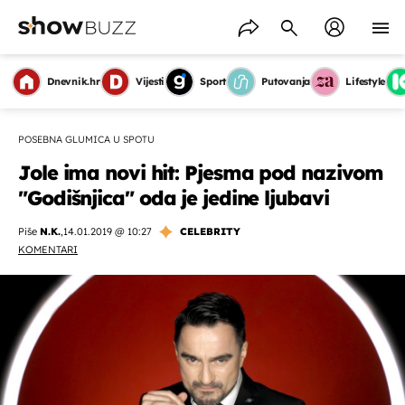
Dnevnik.hr
Vijesti
Sport
Putovanja
Lifestyle
POSEBNA GLUMICA U SPOTU
Jole ima novi hit: Pjesma pod nazivom
"Godišnjica" oda je jedine ljubavi
Piše
N.K.
,
14.01.2019 @ 10:27
CELEBRITY
KOMENTARI
OMOGUĆI OBAVIJESTI