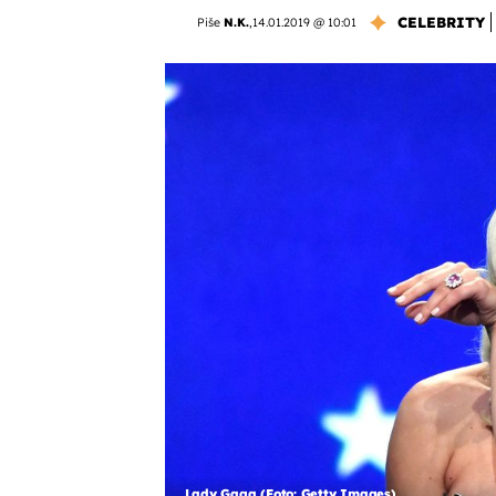
CELEBRITY
Piše
N.K.
,
14.01.2019 @ 10:01
Lady Gaga (Foto: Getty Images)