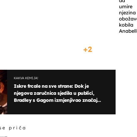
da
umire
njezina
obožav
kobila
Anabell
2
KAKVA KEMIJA!
Iskre frcale na sve strane: Dok je
njegova zaručnica sjedila u publici,
Bradley s Gagom izmjenjivao značajne
poglede
 se priča