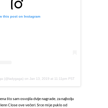
w this post on Instagram
aga (@ladygaga)
on
Jan 13, 2019 at 11:11pm PST
ena što sam osvojila dvije nagrade, za najbolju
Glenn Close ove večeri. Srce mi je puklo od