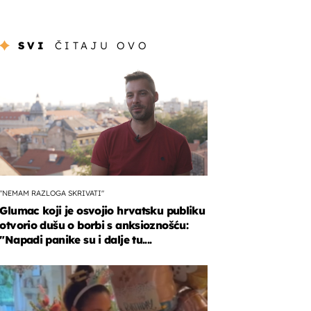
SVI
ČITAJU OVO
"NEMAM RAZLOGA SKRIVATI"
Glumac koji je osvojio hrvatsku publiku
otvorio dušu o borbi s anksioznošću:
"Napadi panike su i dalje tu....