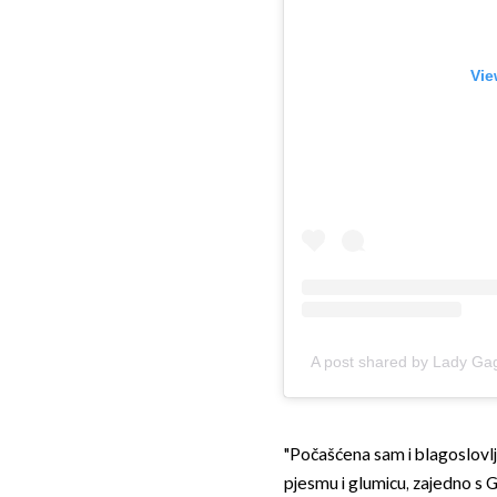
Vie
A post shared by Lady G
"Počašćena sam i blagoslovlj
pjesmu i glumicu, zajedno s 