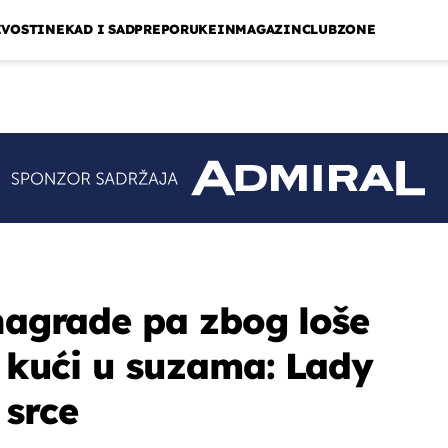
IVOSTI
NEKAD I SAD
PREPORUKE
INMAGAZIN
CLUBZONE
 nagrade pa zbog loše
a kući u suzama: Lady
 srce