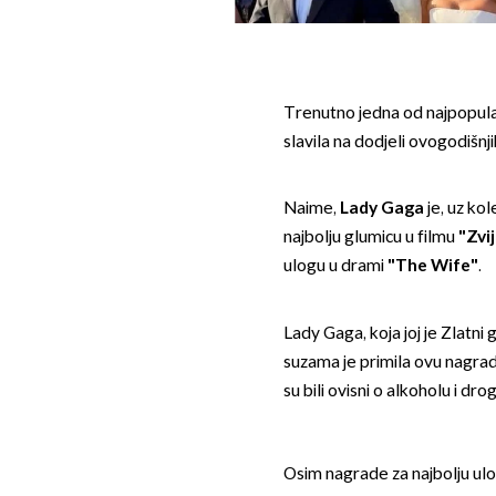
Trenutno jedna od najpopular
slavila na dodjeli ovogodišnj
Naime,
Lady Gaga
je, uz ko
najbolju glumicu u filmu
"Zvi
ulogu u drami
"The Wife"
.
Lady Gaga, koja joj je Zlatni
suzama je primila ovu nagradu
su bili ovisni o alkoholu i dr
Osim nagrade za najbolju ulog