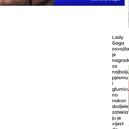
Lady
Gaga
osvojil
je
nagrad
za
najbolj
pjesmu
i
glumicu
no
nakon
dodjele
zatekla
ju je
vijest