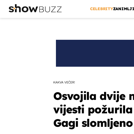
CELEBRITY
ZANIMLJ
KAKVA VEČER!
Osvojila dvije
vijesti požuril
Gagi slomljeno