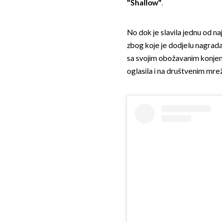
"Shallow"
.
No dok je slavila jednu od najv
zbog koje je dodjelu nagrada
sa svojim obožavanim konjem
oglasila i na društvenim mr