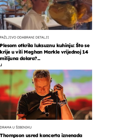
PAŽLJIVO ODABRANI DETALJI
Plesom otkrila luksuznu kuhinju: Što se
krije u vili Meghan Markle vrijednoj 14
a
milijuna dolara?...
u
u
,
DRAMA U ŠIBENIKU
Thompson usred koncerta iznenada