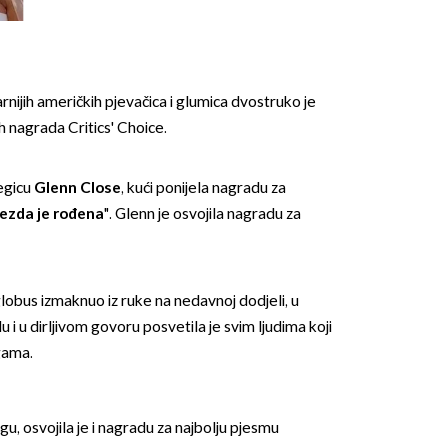
Rozgu
nijih američkih pjevačica i glumica dvostruko je
ih nagrada Critics' Choice.
OMOGUĆI OBAVIJESTI
legicu
Glenn Close
, kući ponijela nagradu za
jezda je rođena
". Glenn je osvojila nagradu za
 globus izmaknuo iz ruke na nedavnoj dodjeli, u
 i u dirljivom govoru posvetila je svim ljudima koji
ogama.
u, osvojila je i nagradu za najbolju pjesmu