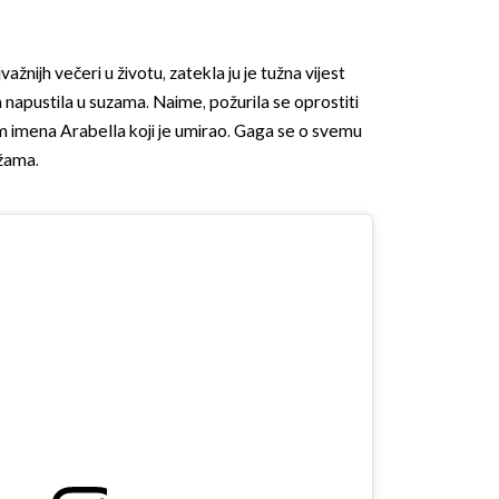
ažnijh večeri u životu, zatekla ju je tužna vijest
 napustila u suzama. Naime, požurila se oprostiti
 imena Arabella koji je umirao. Gaga se o svemu
ežama.