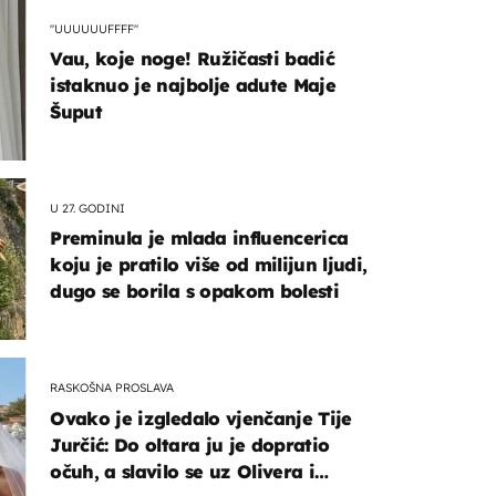
"UUUUUUFFFF"
Vau, koje noge! Ružičasti badić
istaknuo je najbolje adute Maje
Šuput
U 27. GODINI
Preminula je mlada influencerica
koju je pratilo više od milijun ljudi,
dugo se borila s opakom bolesti
RASKOŠNA PROSLAVA
Ovako je izgledalo vjenčanje Tije
Jurčić: Do oltara ju je dopratio
očuh, a slavilo se uz Olivera i