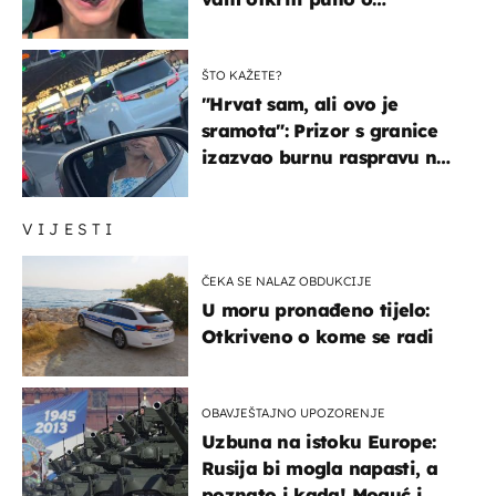
prijateljima
ŠTO KAŽETE?
"Hrvat sam, ali ovo je
sramota": Prizor s granice
izazvao burnu raspravu na
društvenim mrežama
VIJESTI
ČEKA SE NALAZ OBDUKCIJE
U moru pronađeno tijelo:
Otkriveno o kome se radi
OBAVJEŠTAJNO UPOZORENJE
Uzbuna na istoku Europe:
Rusija bi mogla napasti, a
poznato i kada! Moguć i