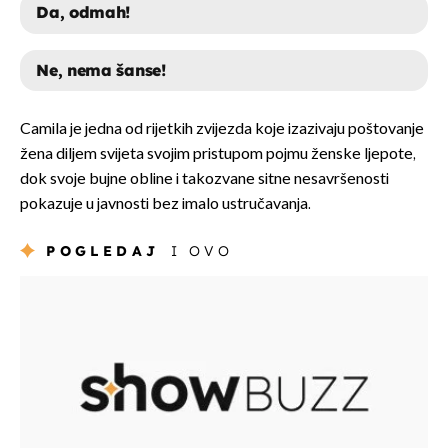
Da, odmah!
Ne, nema šanse!
DA, ODMAH!
Camila je jedna od rijetkih zvijezda koje izazivaju poštovanje
žena diljem svijeta svojim pristupom pojmu ženske ljepote,
NE, NEMA ŠANSE!
dok svoje bujne obline i takozvane sitne nesavršenosti
pokazuje u javnosti bez imalo ustručavanja.
POGLEDAJ
I OVO