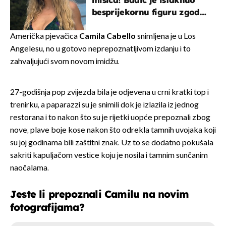
misica! Badić je istaknuo
besprijekornu figuru zgodne
voditeljice
Američka pjevačica
Camila Cabello
snimljena je u Los
Angelesu, no u gotovo neprepoznatljivom izdanju i to
zahvaljujući svom novom imidžu.
27-godišnja pop zvijezda bila je odjevena u crni kratki top i
trenirku, a paparazzi su je snimili dok je izlazila iz jednog
restorana i to nakon što su je rijetki uopće prepoznali zbog
nove, plave boje kose nakon što odrekla tamnih uvojaka koji
su joj godinama bili zaštitni znak. Uz to se dodatno pokušala
sakriti kapuljačom vestice koju je nosila i tamnim sunčanim
naočalama.
Jeste li prepoznali Camilu na novim
fotografijama?