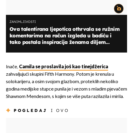
ZANIMLJIVOSTI
Ova talentirana ljepotica othrvala se ružnim
komentarima na račun izgleda u badiću i
tako postala inspiracija ženama diljem
svijeta!
Inače,
Camila se proslavila još kao tinejdžerica
zahvaljujući skupini Fifth Harmony. Potom je krenula u
solokarijeru, a osim svojom glazbom, proteklih nekoliko
godina medijske stupce punila je i vezom s mladim pjevačem
Shawnom Mendesom, s kojim se više puta razilazila i mirila.
POGLEDAJ
I OVO