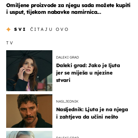
Omiljene proizvode za njegu sada možete kupiti
i usput, tijekom nabavke namirnica...
SVI
ČITAJU OVO
TV
DALEKI GRAD
Daleki grad: Jako je ljuta
jer se miješa u njezine
stvari
NASLJEDNIK
Nasljednik: Ljuta je na njega
i zahtjeva da učini nešto