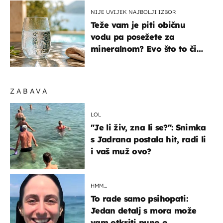
NIJE UVIJEK NAJBOLJI IZBOR
Teže vam je piti običnu
vodu pa posežete za
mineralnom? Evo što to čini
organizmu
ZABAVA
LOL
"Je li živ, zna li se?": Snimka
s Jadrana postala hit, radi li
i vaš muž ovo?
HMM…
To rade samo psihopati:
Jedan detalj s mora može
vam otkriti puno o