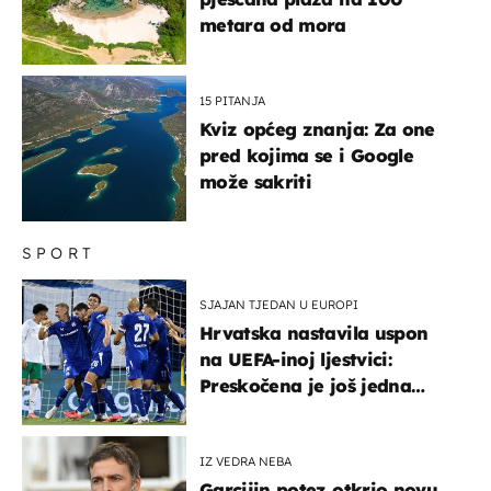
metara od mora
15 PITANJA
Kviz općeg znanja: Za one
pred kojima se i Google
može sakriti
SPORT
SJAJAN TJEDAN U EUROPI
Hrvatska nastavila uspon
na UEFA-inoj ljestvici:
Preskočena je još jedna
država
IZ VEDRA NEBA
Garcijin potez otkrio novu