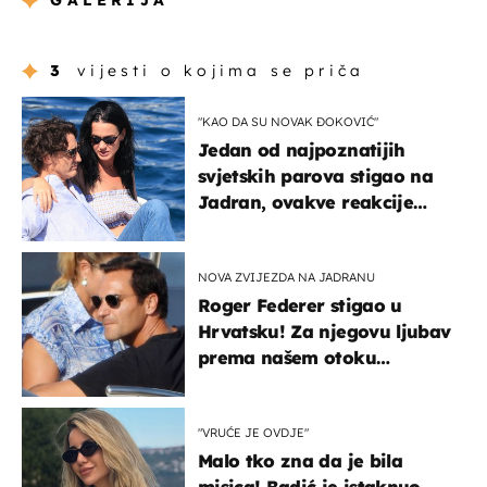
GALERIJA
3
vijesti o kojima se priča
"KAO DA SU NOVAK ĐOKOVIĆ"
Jedan od najpoznatijih
svjetskih parova stigao na
Jadran, ovakve reakcije
vjerojatno nisu očekivali
NOVA ZVIJEZDA NA JADRANU
Roger Federer stigao u
Hrvatsku! Za njegovu ljubav
prema našem otoku
zaslužan je jedan poznati
Hrvat
"VRUĆE JE OVDJE"
Malo tko zna da je bila