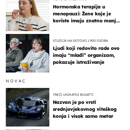
Hormonska terapija u
menopauzi: Žene koje je
koriste imaju znatno manji
rizik od ovoga
STUDIJA NA GOTOVO 1.900 OSOBA
Ljudi koji redovito rade ovo
imaju “mlađi” organizam,
pokazuje istraživanje
NOVAC
TREĆI UNIKATNI BUGATTI
Nazvan je po vrsti
srednjovjekovnog viteškog
konja i visok samo metar