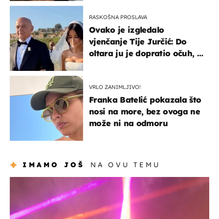
RASKOŠNA PROSLAVA
Ovako je izgledalo
vjenčanje Tije Jurčić: Do
oltara ju je dopratio očuh, a
slavilo se uz Olivera i Rozgu
VRLO ZANIMLJIVO!
Franka Batelić pokazala što
nosi na more, bez ovoga ne
može ni na odmoru
IMAMO JOŠ
NA OVU TEMU
kultura & zabava