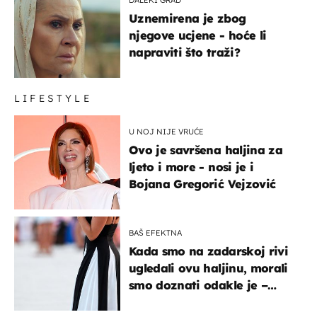
DALEKI GRAD
Uznemirena je zbog
njegove ucjene - hoće li
napraviti što traži?
LIFESTYLE
U NOJ NIJE VRUĆE
Ovo je savršena haljina za
ljeto i more - nosi je i
Bojana Gregorić Vejzović
BAŠ EFEKTNA
Kada smo na zadarskoj rivi
ugledali ovu haljinu, morali
smo doznati odakle je –
košta samo 18 eura