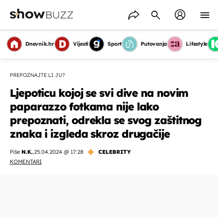
Dnevnik.hr
Vijesti
Sport
Putovanja
Lifestyle
PREPOZNAJTE LI JU?
Ljepoticu kojoj se svi dive na novim
paparazzo fotkama nije lako
prepoznati, odrekla se svog zaštitnog
znaka i izgleda skroz drugačije
Piše
N.K.
,
25.04.2024 @ 17:28
CELEBRITY
KOMENTARI
OMOGUĆI OBAVIJESTI