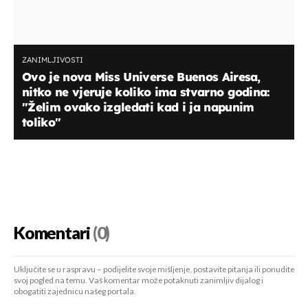
ZANIMLJIVOSTI
Ovo je nova Miss Universe Buenos Airesa,
nitko ne vjeruje koliko ima stvarno godina:
"Želim ovako izgledati kad i ja napunim
toliko"
Komentari
(0)
Uključite se u raspravu – podijelite svoje mišljenje, postavite pitanja ili ponudite
svoj pogled na temu. Vaš komentar može potaknuti zanimljiv dijalog i
obogatiti zajednicu našeg portala.