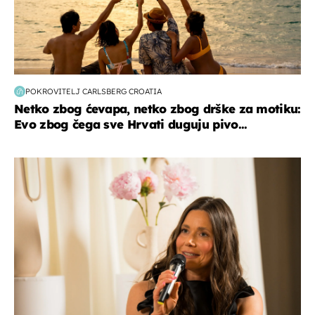
POKROVITELJ CARLSBERG CROATIA
Netko zbog ćevapa, netko zbog drške za motiku:
Evo zbog čega sve Hrvati duguju pivo...
moda & ljepota