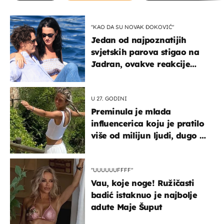
"KAO DA SU NOVAK ĐOKOVIĆ"
Jedan od najpoznatijih
svjetskih parova stigao na
Jadran, ovakve reakcije
vjerojatno nisu očekivali
U 27. GODINI
Preminula je mlada
influencerica koju je pratilo
više od milijun ljudi, dugo se
borila s opakom bolešću
"UUUUUUFFFF"
Vau, koje noge! Ružičasti
badić istaknuo je najbolje
adute Maje Šuput