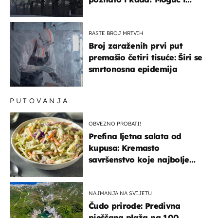
kopneni upad u članicu
NATO-a
RASTE BROJ MRTVIH
Broj zaraženih prvi put
premašio četiri tisuće: Širi se
smrtonosna epidemija
PUTOVANJA
OBVEZNO PROBATI!
Prefina ljetna salata od
kupusa: Kremasto
savršenstvo koje najbolje
paše uz pečeno meso
NAJMANJA NA SVIJETU
Čudo prirode: Predivna
pješčana plaža na 100