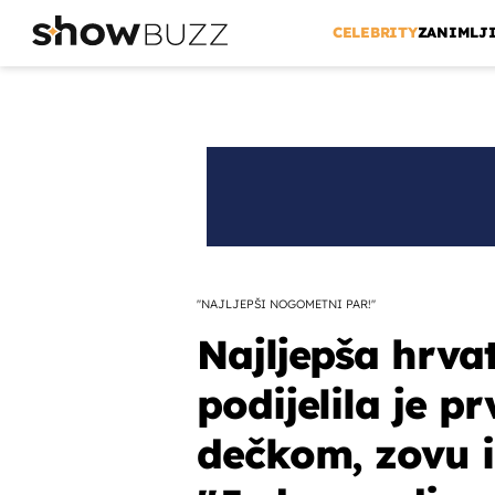
CELEBRITY
ZANIMLJ
''NAJLJEPŠI NOGOMETNI PAR!''
Najljepša hrv
podijelila je p
dečkom, zovu i