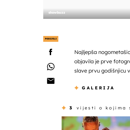
showbuzz
PODIJELI
Najljepša nogometašic
objavila je prve foto
slave prvu godišnjicu v
GALERIJA
3
vijesti o kojima