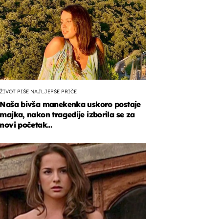
ŽIVOT PIŠE NAJLJEPŠE PRIČE
Naša bivša manekenka uskoro postaje
majka, nakon tragedije izborila se za
novi početak...