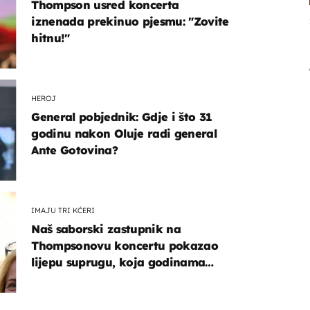
Thompson usred koncerta
iznenada prekinuo pjesmu: "Zovite
hitnu!"
HEROJ
General pobjednik: Gdje i što 31
godinu nakon Oluje radi general
Ante Gotovina?
IMAJU TRI KĆERI
Naš saborski zastupnik na
Thompsonovu koncertu pokazao
lijepu suprugu, koja godinama
izbjegava javnost