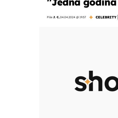
''Jedna godina
CELEBRITY
Piše
J. C.
,
04.04.2024 @ 19:57