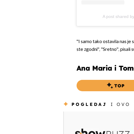
A post shared b
''I samo tako ostavila nas je 
ste zgodni'', ''Sretno'', pisal
Ana Maria i Toma
TOP
POGLEDAJ
I OVO