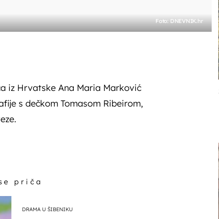
Foto: DNEVNIK.hr
a iz Hrvatske Ana Maria Marković
grafije s dečkom Tomasom Ribeirom,
eze.
 se priča
DRAMA U ŠIBENIKU