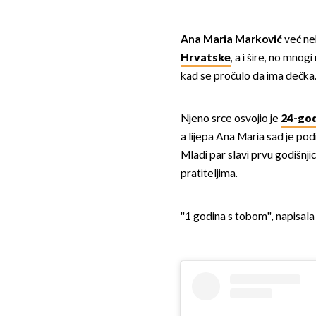
Ana Maria Marković
već ne
Hrvatske
, a i šire, no mnog
kad se pročulo da ima dečka
Njeno srce osvojio je
24-god
a lijepa Ana Maria sad je pod
Mladi par slavi prvu godišnjic
pratiteljima.
''1 godina s tobom'', napisa