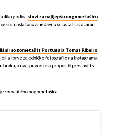
koliko godina
slovi za najljepšu nogometašicu
i njezini muški fanovi nedavno su ostali razočarani
.
išnji nogometaš iz Portugala Tomas Ribeiro
,
ijelila i prve zajedničke fotografije na Instagramu.
u braka, a ovaj povod nisu propustili proslaviti s
la je romantično nogometašica.