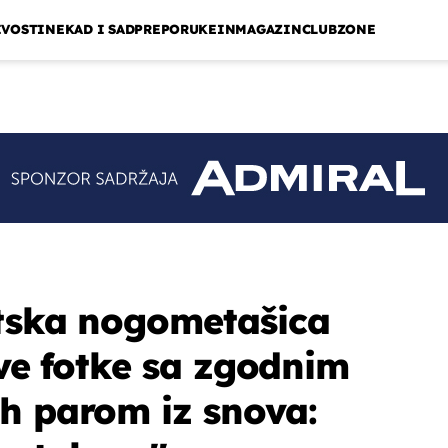
IVOSTI
NEKAD I SAD
PREPORUKE
INMAGAZIN
CLUBZONE
atska nogometašica
rve fotke sa zgodnim
h parom iz snova: