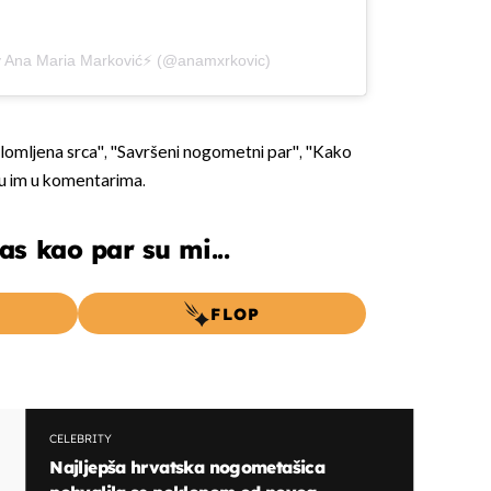
y Ana Maria Marković⚡️ (@anamxrkovic)
slomljena srca'', ''Savršeni nogometni par'', ''Kako
i su im u komentarima.
s kao par su mi...
FLOP
CELEBRITY
Najljepša hrvatska nogometašica