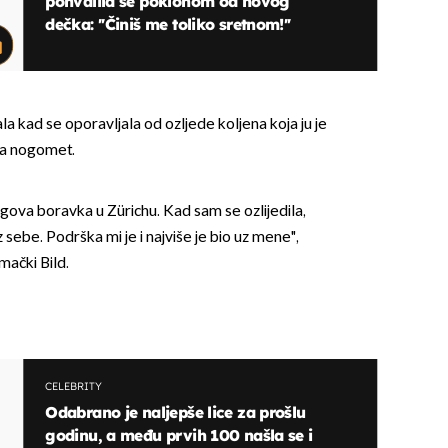
pohvalila se poklonom od novog
dečka: ''Činiš me toliko sretnom!''
 kad se oporavljala od ozljede koljena koja ju je
gra nogomet.
gova boravka u Zürichu. Kad sam se ozlijedila,
sebe. Podrška mi je i najviše je bio uz mene",
mački Bild.
CELEBRITY
Odabrano je naljepše lice za prošlu
godinu, a među prvih 100 našla se i