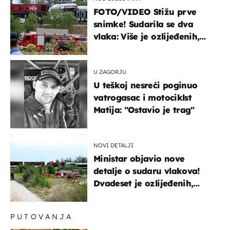
FOTO/VIDEO Stižu prve
snimke! Sudarila se dva
vlaka: Više je ozlijeđenih,
hitne službe na terenu
U ZAGORJU
U teškoj nesreći poginuo
vatrogasac i motociklst
Matija: "Ostavio je trag"
NOVI DETALJI
Ministar objavio nove
detalje o sudaru vlakova!
Dvadeset je ozlijeđenih,
mlađa žena na intenzivnoj
PUTOVANJA