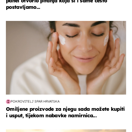
panel otvorio pitanja koja si i same često
postavljamo...
moda & ljepota
POKROVITELJ SPAR HRVATSKA
Omiljene proizvode za njegu sada možete kupiti
i usput, tijekom nabavke namirnica...