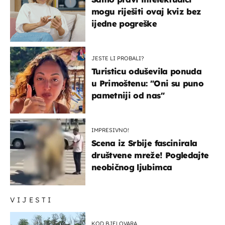
mogu riješiti ovaj kviz bez
ijedne pogreške
JESTE LI PROBALI?
Turisticu oduševila ponuda
u Primoštenu: "Oni su puno
pametniji od nas"
IMPRESIVNO!
Scena iz Srbije fascinirala
društvene mreže! Pogledajte
neobičnog ljubimca
VIJESTI
KOD BJELOVARA