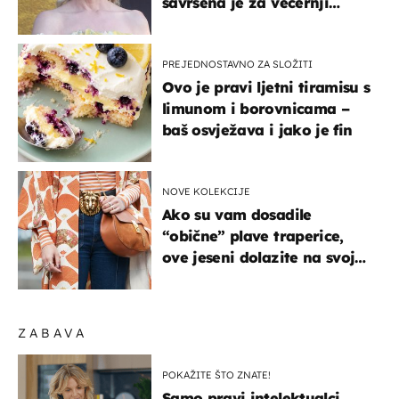
savršena je za večernji
izlazak na moru
PREJEDNOSTAVNO ZA SLOŽITI
Ovo je pravi ljetni tiramisu s
limunom i borovnicama –
baš osvježava i jako je fin
NOVE KOLEKCIJE
Ako su vam dosadile
“obične” plave traperice,
ove jeseni dolazite na svoje
- izdvajamo 15 hit modela
ZABAVA
POKAŽITE ŠTO ZNATE!
Samo pravi intelektualci