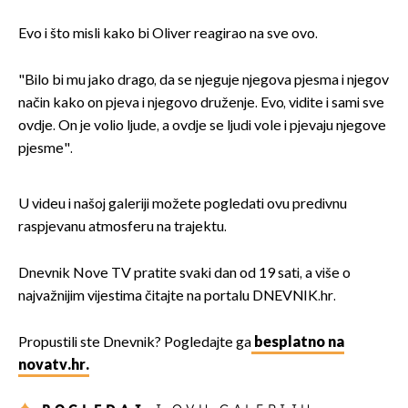
Evo i što misli kako bi Oliver reagirao na sve ovo.
"Bilo bi mu jako drago, da se njeguje njegova pjesma i njegov
način kako on pjeva i njegovo druženje. Evo, vidite i sami sve
ovdje. On je volio ljude, a ovdje se ljudi vole i pjevaju njegove
pjesme".
U videu i našoj galeriji možete pogledati ovu predivnu
raspjevanu atmosferu na trajektu.
Dnevnik Nove TV pratite svaki dan od 19 sati, a više o
najvažnijim vijestima čitajte na portalu DNEVNIK.hr.
Propustili ste Dnevnik? Pogledajte ga
besplatno na
novatv.hr.