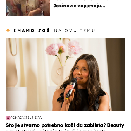
Jozinović zapjevaju
Oliverov hit!
IMAMO JOŠ
NA OVU TEMU
moda & ljepota
POKROVITELJ BIPA
Što je stvarno potrebno koži da zablista? Beauty