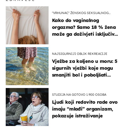
"VRHUNAC" ŽENSKOG SEKSUALNOG
ISKUSTVA
Kako do vaginalnog
orgazma? Samo 18 % žena
može ga doživjeti isključivo
na ovaj način
NAJSIGURNIJI OBLIK REKREACIJE
Vježbe za koljeno u moru: 5
sigurnih vježbi koje mogu
smanjiti bol i poboljšati
pokretljivost
STUDIJA NA GOTOVO 1.900 OSOBA
Ljudi koji redovito rade ovo
imaju “mlađi” organizam,
pokazuje istraživanje