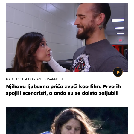
KAD FIKCIJA POSTANE STVARNOST
Njihova ljubavna priča zvuči kao film: Prvo ih
spojili scenaristi, a onda su se doista zaljubili