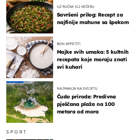
UZ RUČAK ILI VEČERU
Savršeni prilog: Recept za
najfinije mahune sa špekom
BON APPETIT!
Majke svih umaka: 5 kultnih
recepata koje moraju znati
svi kuhari
NAJMANJA NA SVIJETU
Čudo prirode: Predivna
pješčana plaža na 100
metara od mora
SPORT