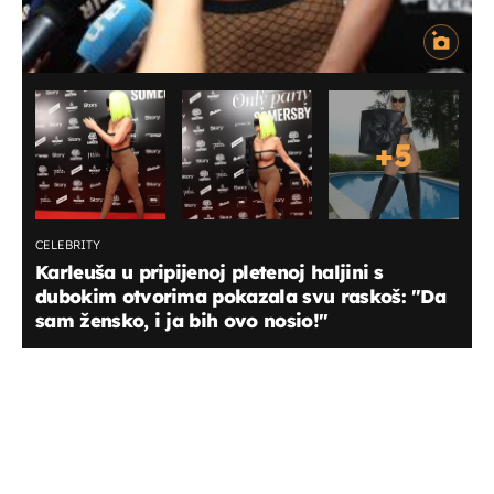
+
5
CELEBRITY
Karleuša u pripijenoj pletenoj haljini s
dubokim otvorima pokazala svu raskoš: "Da
sam žensko, i ja bih ovo nosio!"