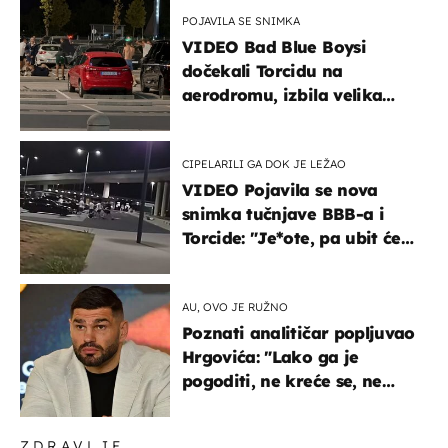
POJAVILA SE SNIMKA
VIDEO Bad Blue Boysi
dočekali Torcidu na
aerodromu, izbila velika
masovna tučnjava
CIPELARILI GA DOK JE LEŽAO
VIDEO Pojavila se nova
snimka tučnjave BBB-a i
Torcide: "Je*ote, pa ubit će
ga!"
AU, OVO JE RUŽNO
Poznati analitičar popljuvao
Hrgovića: "Lako ga je
pogoditi, ne kreće se, ne
koristi noge..."
ZDRAVLJE