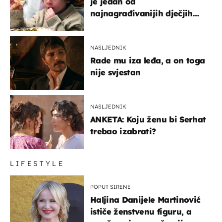
je jedan od
najnagrađivanijih dječjih
glumaca
NASLJEDNIK
Rade mu iza leđa, a on toga
nije svjestan
NASLJEDNIK
ANKETA: Koju ženu bi Serhat
trebao izabrati?
LIFESTYLE
POPUT SIRENE
Haljina Danijele Martinović
ističe ženstvenu figuru, a