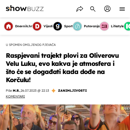
Dnevnik.hr
Vijesti
Sport
Putovanja
Lifestyle
U SPOMEN OMILJENOG PJEVAČA
Raspjevani trajekt plovi za Oliverovu
Velu Luku, evo kakva je atmosfera i
što će se događati kada dođe na
Korčulu!
Piše
M.R.
,
26.07.2023 @ 22:13
ZANIMLJIVOSTI
KOMENTARI
OMOGUĆI OBAVIJESTI