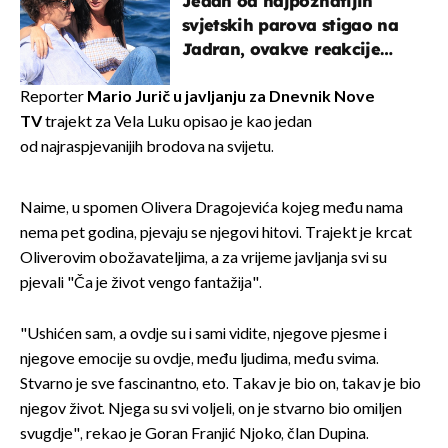
Jedan od najpoznatijih
svjetskih parova stigao na
Jadran, ovakve reakcije
vjerojatno nisu očekivali
Reporter
Mario Jurič u javljanju za Dnevnik Nove
TV
trajekt za Vela Luku opisao je kao jedan
od najraspjevanijih brodova na svijetu.
Naime, u spomen Olivera Dragojevića kojeg među nama
nema pet godina, pjevaju se njegovi hitovi. Trajekt je krcat
Oliverovim obožavateljima, a za vrijeme javljanja svi su
pjevali "Ča je život vengo fantažija".
"Ushićen sam, a ovdje su i sami vidite, njegove pjesme i
njegove emocije su ovdje, među ljudima, među svima.
Stvarno je sve fascinantno, eto. Takav je bio on, takav je bio
njegov život. Njega su svi voljeli, on je stvarno bio omiljen
svugdje", rekao je Goran Franjić Njoko, član Dupina.