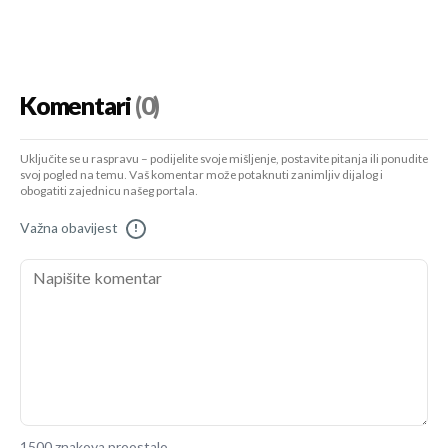
Komentari
(0)
Uključite se u raspravu – podijelite svoje mišljenje, postavite pitanja ili ponudite
svoj pogled na temu. Vaš komentar može potaknuti zanimljiv dijalog i
obogatiti zajednicu našeg portala.
Važna obavijest
!
1500 znakova preostalo