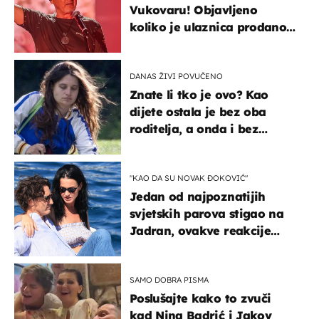
Vukovaru! Objavljeno
koliko je ulaznica prodano
u kratkom vremenu
DANAS ŽIVI POVUČENO
Znate li tko je ovo? Kao
dijete ostala je bez oba
roditelja, a onda i bez
milijuna koje je trebala
naslijediti
"KAO DA SU NOVAK ĐOKOVIĆ"
Jedan od najpoznatijih
svjetskih parova stigao na
Jadran, ovakve reakcije
vjerojatno nisu očekivali
SAMO DOBRA PISMA
Poslušajte kako to zvuči
kad Nina Badrić i Jakov