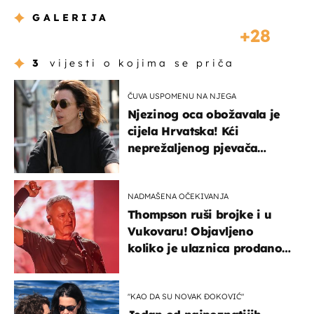
GALERIJA
28
3
vijesti o kojima se priča
ČUVA USPOMENU NA NJEGA
Njezinog oca obožavala je
cijela Hrvatska! Kći
neprežaljenog pjevača
projurila špicom na dva
kotača
NADMAŠENA OČEKIVANJA
Thompson ruši brojke i u
Vukovaru! Objavljeno
koliko je ulaznica prodano
u kratkom vremenu
"KAO DA SU NOVAK ĐOKOVIĆ"