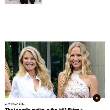
potporu za razvoj
ZAVARALA SVE!
Tko je ovdje majka, a tko kći? Ekipa s