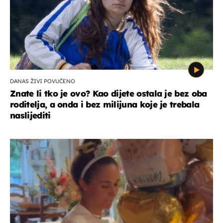
DANAS ŽIVI POVUČENO
Znate li tko je ovo? Kao dijete ostala je bez oba
roditelja, a onda i bez milijuna koje je trebala
naslijediti