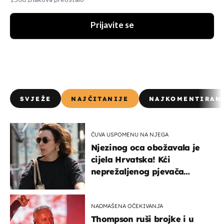
Prijavite se
SVJEŽE
NAJČITANIJE
NAJKOMENTIRAN
ČUVA USPOMENU NA NJEGA
Njezinog oca obožavala je
cijela Hrvatska! Kći
neprežaljenog pjevača
projurila špicom na dva
kotača
NADMAŠENA OČEKIVANJA
Thompson ruši brojke i u