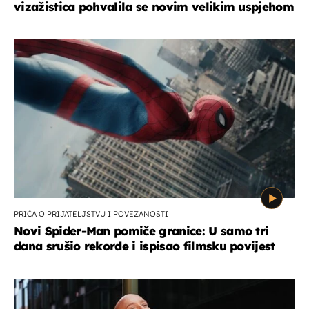
vizažistica pohvalila se novim velikim uspjehom
PRIČA O PRIJATELJSTVU I POVEZANOSTI
Novi Spider-Man pomiče granice: U samo tri
dana srušio rekorde i ispisao filmsku povijest