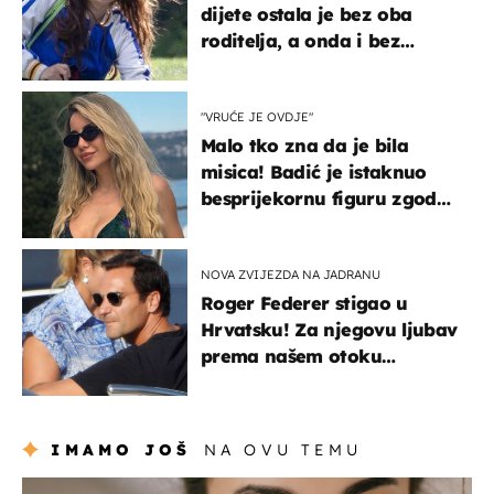
dijete ostala je bez oba
roditelja, a onda i bez
milijuna koje je trebala
naslijediti
"VRUĆE JE OVDJE"
Malo tko zna da je bila
misica! Badić je istaknuo
besprijekornu figuru zgodne
voditeljice
NOVA ZVIJEZDA NA JADRANU
Roger Federer stigao u
Hrvatsku! Za njegovu ljubav
prema našem otoku
zaslužan je jedan poznati
Hrvat
IMAMO JOŠ
NA OVU TEMU
moda & ljepota