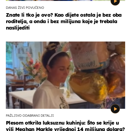
DANAS ŽIVI POVUČENO
Znate li tko je ovo? Kao dijete ostala je bez oba
roditelja, a onda i bez milijuna koje je trebala
naslijediti
PAŽLJIVO ODABRANI DETALJI
Plesom otkrila luksuznu kuhinju: Što se krije u
vili Meghan Markle vrijednoj 14 milijuna dolara?