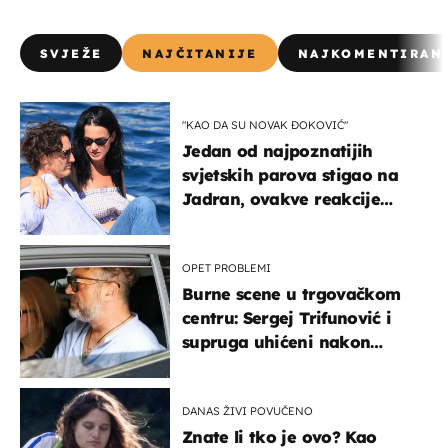
SVJEŽE
NAJČITANIJE
NAJKOMENTIRAN
"KAO DA SU NOVAK ĐOKOVIĆ"
Jedan od najpoznatijih
svjetskih parova stigao na
Jadran, ovakve reakcije
vjerojatno nisu očekivali
OPET PROBLEMI
Burne scene u trgovačkom
centru: Sergej Trifunović i
supruga uhićeni nakon
svađe!
DANAS ŽIVI POVUČENO
Znate li tko je ovo? Kao