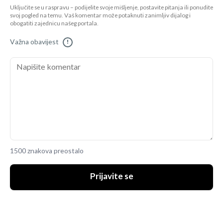
Uključite se u raspravu – podijelite svoje mišljenje, postavite pitanja ili ponudite
svoj pogled na temu. Vaš komentar može potaknuti zanimljiv dijalog i
obogatiti zajednicu našeg portala.
Važna obavijest
!
1500 znakova preostalo
Prijavite se