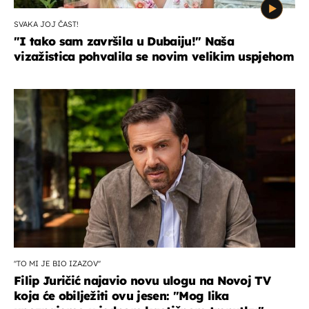
SVAKA JOJ ČAST!
"I tako sam završila u Dubaiju!" Naša
vizažistica pohvalila se novim velikim uspjehom
''TO MI JE BIO IZAZOV''
Filip Juričić najavio novu ulogu na Novoj TV
koja će obilježiti ovu jesen: ''Mog lika