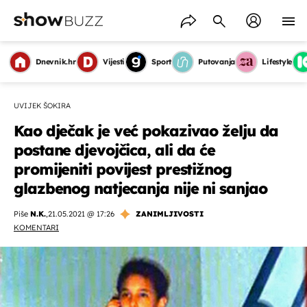
Dnevnik.hr
Vijesti
Sport
Putovanja
Lifestyle
UVIJEK ŠOKIRA
Kao dječak je već pokazivao želju da
postane djevojčica, ali da će
promijeniti povijest prestižnog
glazbenog natjecanja nije ni sanjao
Piše
N.K.
,
21.05.2021 @ 17:26
ZANIMLJIVOSTI
KOMENTARI
OMOGUĆI OBAVIJESTI