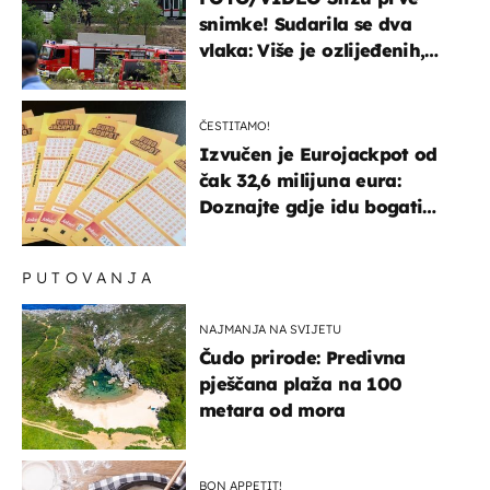
snimke! Sudarila se dva
vlaka: Više je ozlijeđenih,
hitne službe na terenu
ČESTITAMO!
Izvučen je Eurojackpot od
čak 32,6 milijuna eura:
Doznajte gdje idu bogati
dobitci u Hrvatskoj
PUTOVANJA
NAJMANJA NA SVIJETU
Čudo prirode: Predivna
pješčana plaža na 100
metara od mora
BON APPETIT!