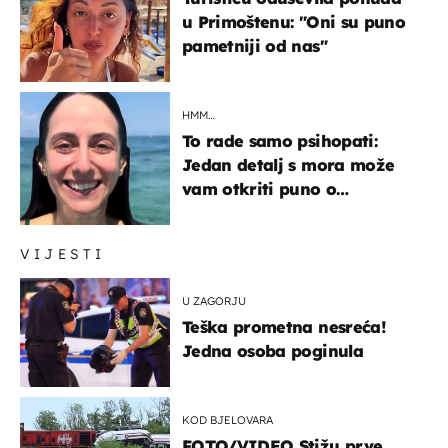
u Primoštenu: "Oni su puno
pametniji od nas"
HMM…
To rade samo psihopati:
Jedan detalj s mora može
vam otkriti puno o
prijateljima
VIJESTI
U ZAGORJU
Teška prometna nesreća!
Jedna osoba poginula
KOD BJELOVARA
FOTO/VIDEO Stižu prve