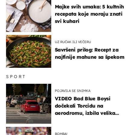
Majke svih umaka: 5 kultnih
recepata koje moraju znati
svi kuhari
UZ RUČAK ILI VEČERU
Savršeni prilog: Recept za
najfinije mahune sa špekom
SPORT
POJAVILA SE SNIMKA
VIDEO Bad Blue Boysi
dočekali Torcidu na
aerodromu, izbila velika
masovna tučnjava
BOMBA!