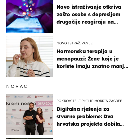
Novo istraživanje otkriva
zašto osobe s depresijom
drugačije reagiraju na
lajkove
NOVO ISTRAŽIVANJE
Hormonska terapija u
menopauzi: Žene koje je
koriste imaju znatno manji
rizik od ovoga
NOVAC
POKROVITELJ PHILIP MORRIS ZAGREB
Digitalna rješenja za
stvarne probleme: Dva
hrvatska projekta dobila
potporu za razvoj