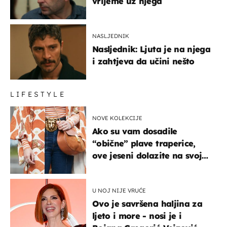
vrijeme uz njega
NASLJEDNIK
Nasljednik: Ljuta je na njega
i zahtjeva da učini nešto
LIFESTYLE
NOVE KOLEKCIJE
Ako su vam dosadile
“obične” plave traperice,
ove jeseni dolazite na svoje
- izdvajamo 15 hit modela
U NOJ NIJE VRUĆE
Ovo je savršena haljina za
ljeto i more - nosi je i