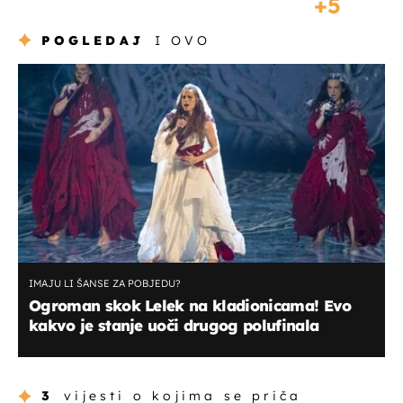
5
POGLEDAJ
I OVO
IMAJU LI ŠANSE ZA POBJEDU?
Ogroman skok Lelek na kladionicama! Evo
kakvo je stanje uoči drugog polufinala
3
vijesti o kojima se priča