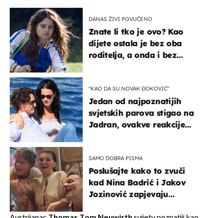
DANAS ŽIVI POVUČENO
Znate li tko je ovo? Kao
dijete ostala je bez oba
roditelja, a onda i bez
milijuna koje je trebala
naslijediti
"KAO DA SU NOVAK ĐOKOVIĆ"
Jedan od najpoznatijih
svjetskih parova stigao na
Jadran, ovakve reakcije
vjerojatno nisu očekivali
SAMO DOBRA PISMA
Poslušajte kako to zvuči
kad Nina Badrić i Jakov
Jozinović zapjevaju
Oliverov hit!
Austrijanac
Thomas Tom Neuwirth
svijetu poznatiji kao