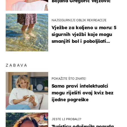
Bojana Gregorić Vejzović
NAJSIGURNIJI OBLIK REKREACIJE
Vježbe za koljeno u moru: 5
sigurnih vježbi koje mogu
smanjiti bol i poboljšati
pokretljivost
ZABAVA
POKAŽITE ŠTO ZNATE!
Samo pravi intelektualci
mogu riješiti ovaj kviz bez
ijedne pogreške
JESTE LI PROBALI?
Turisticu oduševila ponuda