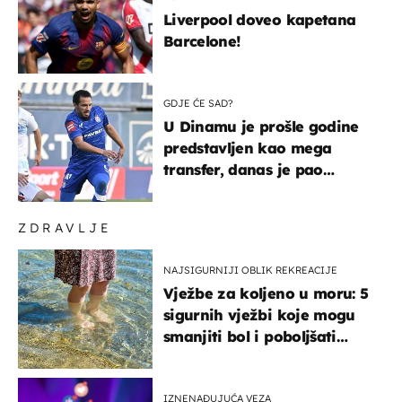
Liverpool doveo kapetana
Barcelone!
GDJE ĆE SAD?
U Dinamu je prošle godine
predstavljen kao mega
transfer, danas je pao
najniže u karijeri
ZDRAVLJE
NAJSIGURNIJI OBLIK REKREACIJE
Vježbe za koljeno u moru: 5
sigurnih vježbi koje mogu
smanjiti bol i poboljšati
pokretljivost
IZNENAĐUJUĆA VEZA