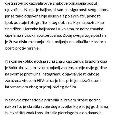
djetinjstvu pokazivala prve znakove ponašanja poput
djevojčica. Nosila je haljine, ali samo u sigurnosti svoga doma
jer se tako odjevena nije usuđivala pojavljivati u javnosti.
Ipak postoje fotografije iz tog doba na kojima pozira kao
tinejdžer u šarenim haljinama i suknjama, te neizostavnim
cipelama s visokim potpeticama. Zbog svega toga postala
je žrtva diskriminiranja i zlostavljanja, no odlučila se hrabro
boriti protiv mržnje.
Nakon nekoliko godina svi ju znaju kao ženu s bradom koja
je šokirala svakim svojim pojavljivanjem, a prije dvije godine
na svom je profilu na Instagramu objavila vijest kako je
zaražena virusom HIV-a i da je bila prisiljena izaći s tom
informacijom zbog prijetnji bivšeg dečka.
Najnovije iznenađenje priredila je krajem prošle godine
nakon što je skratila svoje duge uvojke koje su joj godinama
bile zaštitni znak i nos ukrasila piercingom, a do danas je