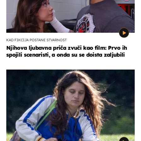
KAD FIKCIJA POSTANE STVARNOST
Njihova ljubavna priča zvuči kao film: Prvo ih
spojili scenaristi, a onda su se doista zaljubili