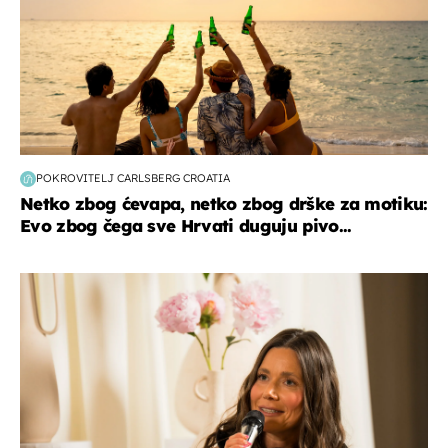
POKROVITELJ CARLSBERG CROATIA
Netko zbog ćevapa, netko zbog drške za motiku:
Evo zbog čega sve Hrvati duguju pivo...
moda & ljepota