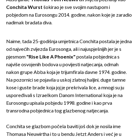
Conchita Wurst
šokirao je sve svojim nastupom i
pobjedom na Eurosongu 2014. godine, nakon koje je zaradio
nadimak bradata diva.
Naime, tada 25-godišnja umjetnica Conchita postala je jedna
od najvećih zvijezda Eurosonga, ali i najuspješnijih jer je s
pjesmom
"Rise Like A Phoenix"
postala pobjednica s
najviše osvojenih bodova u povijesti natjecanja, odmah
nakon grupe Abba koja je trijumfirala davne 1974. godine.
Na pozornici se pojavila u uskoj zlatnoj haljini, duge tamne
kose i guste brade koja joj je prekrivala lice, a mnogi su ju
uspoređivali s Izraelkom Danom International koja je na
Eurosongu upisala pobjedu 1998. godine i kao prva
transrodna pobjednica tog glazbenog natjecanja.
Conchita se glazbom počela baviti još dok je nosila ime
Thomasa Neuwirtha i to u bendu Jetzt Anders i već je u