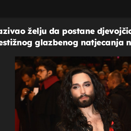
zivao želju da postane djevojčic
restižnog glazbenog natjecanja n