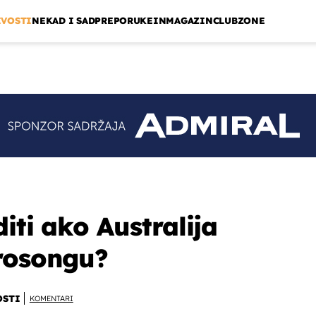
IVOSTI
NEKAD I SAD
PREPORUKE
INMAGAZIN
CLUBZONE
iti ako Australija
rosongu?
OSTI
KOMENTARI