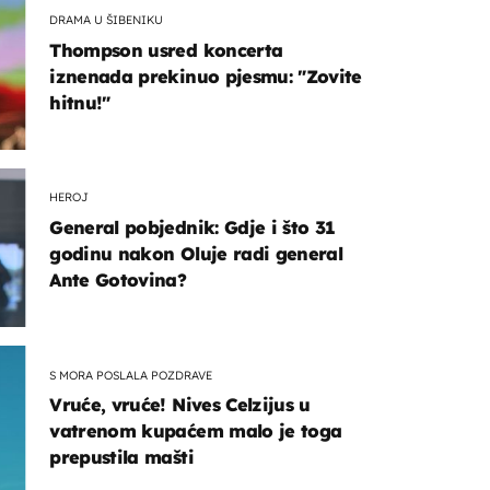
DRAMA U ŠIBENIKU
Thompson usred koncerta
iznenada prekinuo pjesmu: "Zovite
hitnu!"
HEROJ
General pobjednik: Gdje i što 31
godinu nakon Oluje radi general
Ante Gotovina?
S MORA POSLALA POZDRAVE
Vruće, vruće! Nives Celzijus u
vatrenom kupaćem malo je toga
prepustila mašti