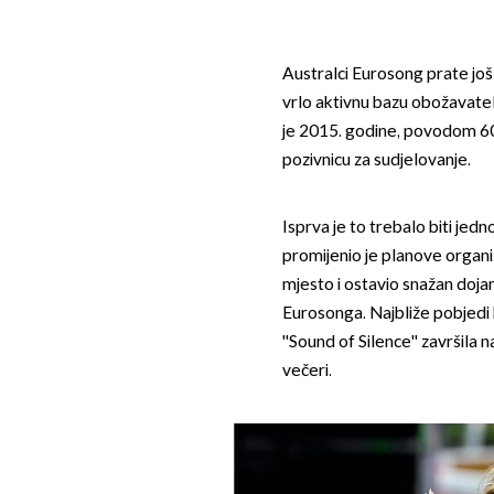
Australci Eurosong prate još 
vrlo aktivnu bazu obožavate
je 2015. godine, povodom 60
pozivnicu za sudjelovanje.
Isprva je to trebalo biti jedn
promijenio je planove organi
mjesto i ostavio snažan dojam
Eurosonga. Najbliže pobjedi 
''Sound of Silence'' završila
večeri.