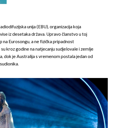
diodifuzijska unija (EBU), organizacija koja
rvise iz desetaka država. Upravo članstvo u toj
up na Eurosongu, a ne fizička pripadnost
u kroz godine na natjecanju sudjelovale i zemlje
na, dok je Australija s vremenom postala jedan od
h sudionika.