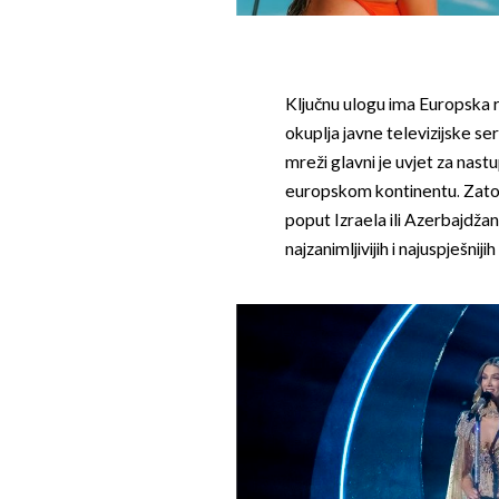
Ključnu ulogu ima Europska ra
okuplja javne televizijske se
mreži glavni je uvjet za nast
europskom kontinentu. Zato s
poput Izraela ili Azerbajdža
najzanimljivijih i najuspješniji