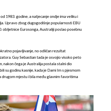
od 1983. godine, a natjecanje ondje ima veliku i
lja. Upravo zbog dugogodišnje popularnosti EBU
. obljetnice Eurosonga, Australiji poslao posebnu
okratno pojavljivanje, no odličan rezultat
zatora. Guy Sebastian tada je osvojio visoko peto
, nakon čega je Australija postala stalni dio
bili su godinu kasnije, kada je Dami Im s pjesmom
 na drugom mjestu i bila među glavnim favoritima