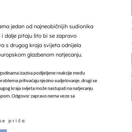
nama jedan od najneobičnijih sudionika
i dalje pitaju što bi se zapravo
a s drugog kraja svijeta odnijela
europskom glazbenom natjecanju.
godinama izaziva podijeljene reakcije među
problema prihvaćaju njezino sudjelovanje, drugi se
drugog kraja svijeta može nastupati na natjecanju
ropom. Odgovor zapravo nema veze sa
 se priča