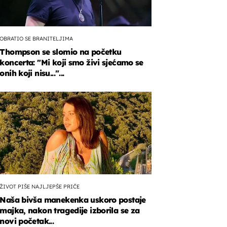
OBRATIO SE BRANITELJIMA
Thompson se slomio na početku
koncerta: "Mi koji smo živi sjećamo se
onih koji nisu..."...
ŽIVOT PIŠE NAJLJEPŠE PRIČE
Naša bivša manekenka uskoro postaje
majka, nakon tragedije izborila se za
novi početak...