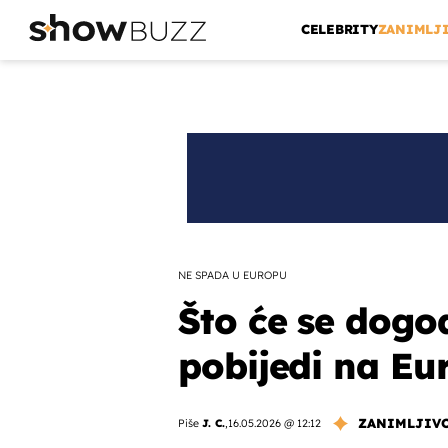
CELEBRITY
ZANIMLJ
NE SPADA U EUROPU
Što će se dogod
pobijedi na Eu
ZANIMLJIV
Piše
J. C.
,
16.05.2026 @ 12:12