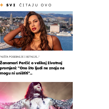
SVI
ČITAJU OVO
''NIŠTA POSEBNIJE I BITNIJE...''
Žanamari Perčić o velikoj životnoj
promjeni: "Ono što ljudi ne znaju ne
mogu ni uništiti''...