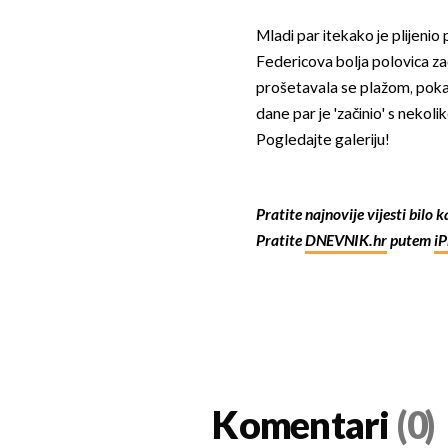
Mladi par itekako je plijenio p
Federicova bolja polovica za
prošetavala se plažom, pokazi
dane par je 'začinio' s nekolik
Pogledajte galeriju!
Pratite najnovije vijesti bilo 
Pratite
DNEVNIK.hr
putem
i
Komentari
(0)