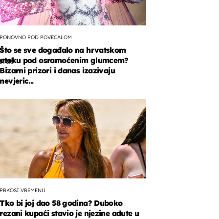
PONOVNO POD POVEĆALOM
Što se sve događalo na hrvatskom
otoku pod osramoćenim glumcem?
taš
Bizarni prizori i danas izazivaju
nevjeric...
i
m
!
PRKOSI VREMENU
Tko bi joj dao 58 godina? Duboko
rezani kupaći stavio je njezine adute u