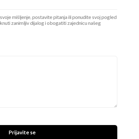
 svoje mišljenje, postavite pitanja ili ponudite svoj pogled
ti zanimljiv dijalog i obogatiti zajednicu našeg
Prijavite se