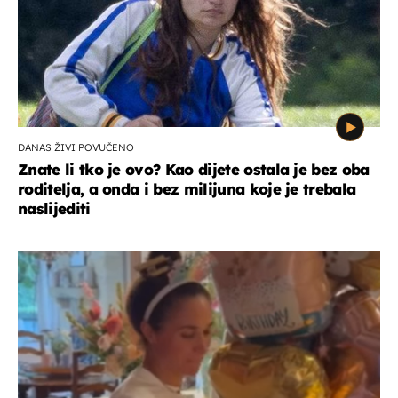
DANAS ŽIVI POVUČENO
Znate li tko je ovo? Kao dijete ostala je bez oba
roditelja, a onda i bez milijuna koje je trebala
naslijediti