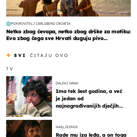
POKROVITELJ CARLSBERG CROATIA
Netko zbog ćevapa, netko zbog drške za motiku:
Evo zbog čega sve Hrvati duguju pivo...
SVI
ČITAJU OVO
TV
DALEKI GRAD
Ima tek šest godina, a već
je jedan od
najnagrađivanijih dječjih
glumaca
NASLJEDNIK
Rade mu iza leđa, a on toga