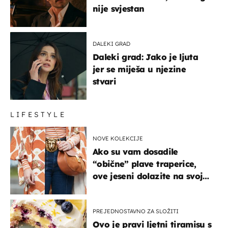
nije svjestan
DALEKI GRAD
Daleki grad: Jako je ljuta
jer se miješa u njezine
stvari
LIFESTYLE
NOVE KOLEKCIJE
Ako su vam dosadile
“obične” plave traperice,
ove jeseni dolazite na svoje
- izdvajamo 15 hit modela
PREJEDNOSTAVNO ZA SLOŽITI
Ovo je pravi ljetni tiramisu s