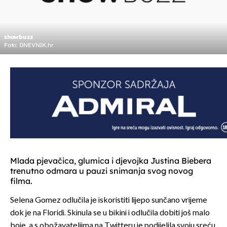
showbuzz
Foto: DNEVNIK.hr
Mlada pjevačica, glumica i djevojka Justina Biebera
trenutno odmara u pauzi snimanja svog novog
filma.
Selena Gomez odlučila je iskoristiti lijepo sunčano vrijeme
dok je na Floridi. Skinula se u bikini i odlučila dobiti još malo
boje, a s obožavateljima na Twitteru je podijelila svoju sreću.