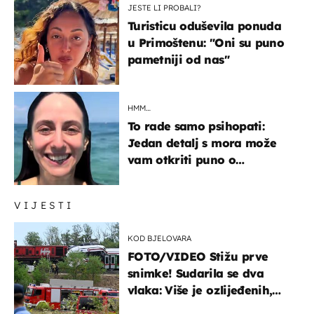
JESTE LI PROBALI?
Turisticu oduševila ponuda
u Primoštenu: "Oni su puno
pametniji od nas"
HMM…
To rade samo psihopati:
Jedan detalj s mora može
vam otkriti puno o
prijateljima
VIJESTI
KOD BJELOVARA
FOTO/VIDEO Stižu prve
snimke! Sudarila se dva
vlaka: Više je ozlijeđenih,
hitne službe na terenu