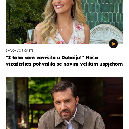
SVAKA JOJ ČAST!
"I tako sam završila u Dubaiju!" Naša
vizažistica pohvalila se novim velikim uspjehom