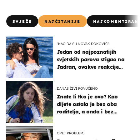
SVJEŽE
NAJČITANIJE
NAJKOMENTIRAN
"KAO DA SU NOVAK ĐOKOVIĆ"
Jedan od najpoznatijih
svjetskih parova stigao na
Jadran, ovakve reakcije
vjerojatno nisu očekivali
DANAS ŽIVI POVUČENO
Znate li tko je ovo? Kao
dijete ostala je bez oba
roditelja, a onda i bez
milijuna koje je trebala
naslijediti
OPET PROBLEMI