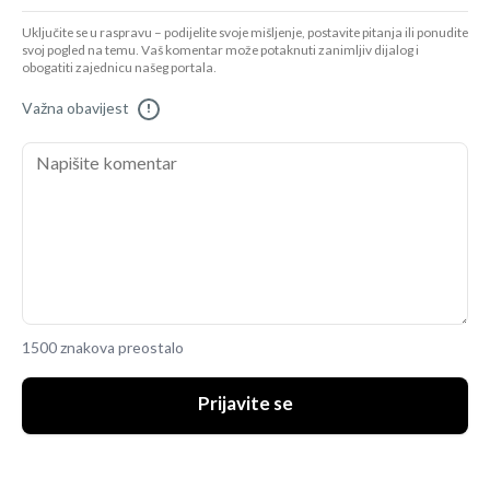
Uključite se u raspravu – podijelite svoje mišljenje, postavite pitanja ili ponudite
svoj pogled na temu. Vaš komentar može potaknuti zanimljiv dijalog i
obogatiti zajednicu našeg portala.
Važna obavijest
!
1500 znakova preostalo
Prijavite se