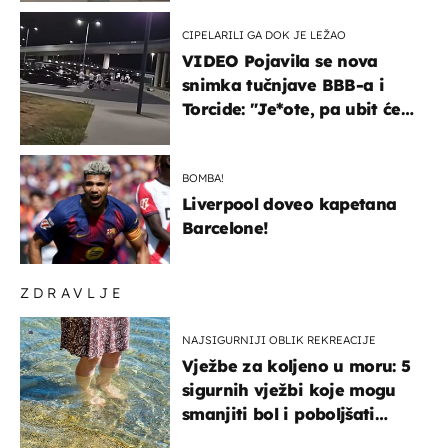
CIPELARILI GA DOK JE LEŽAO
VIDEO Pojavila se nova
snimka tučnjave BBB-a i
Torcide: "Je*ote, pa ubit će
ga!"
BOMBA!
Liverpool doveo kapetana
Barcelone!
ZDRAVLJE
NAJSIGURNIJI OBLIK REKREACIJE
Vježbe za koljeno u moru: 5
sigurnih vježbi koje mogu
smanjiti bol i poboljšati
pokretljivost