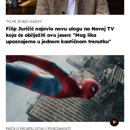
''TO MI JE BIO IZAZOV''
Filip Juričić najavio novu ulogu na Novoj TV
koja će obilježiti ovu jesen: ''Mog lika
upoznajemo u jednom kaotičnom trenutku''
PRIČA O PRIJATELJSTVU I POVEZANOSTI