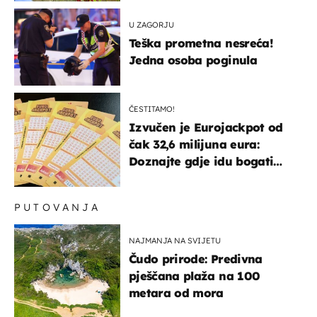
U ZAGORJU
Teška prometna nesreća!
Jedna osoba poginula
ČESTITAMO!
Izvučen je Eurojackpot od
čak 32,6 milijuna eura:
Doznajte gdje idu bogati
dobitci u Hrvatskoj
PUTOVANJA
NAJMANJA NA SVIJETU
Čudo prirode: Predivna
pješčana plaža na 100
metara od mora