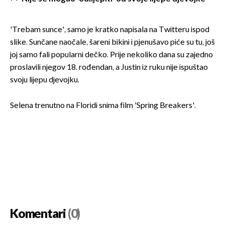
'Trebam sunce', samo je kratko napisala na Twitteru ispod
slike. Sunčane naočale, šareni bikini i pjenušavo piće su tu, još
joj samo fali popularni dečko. Prije nekoliko dana su zajedno
proslavili njegov 18. rođendan, a Justin iz ruku nije ispuštao
svoju lijepu djevojku.
Selena trenutno na Floridi snima film 'Spring Breakers'.
Komentari
(0)