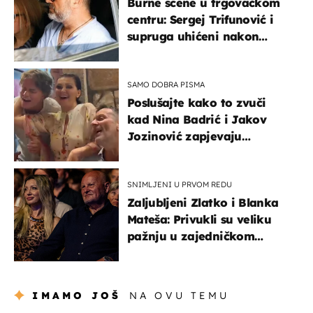
Burne scene u trgovačkom
centru: Sergej Trifunović i
supruga uhićeni nakon
svađe!
SAMO DOBRA PISMA
Poslušajte kako to zvuči
kad Nina Badrić i Jakov
Jozinović zapjevaju
Oliverov hit!
SNIMLJENI U PRVOM REDU
Zaljubljeni Zlatko i Blanka
Mateša: Privukli su veliku
pažnju u zajedničkom
izlasku
IMAMO JOŠ
NA OVU TEMU