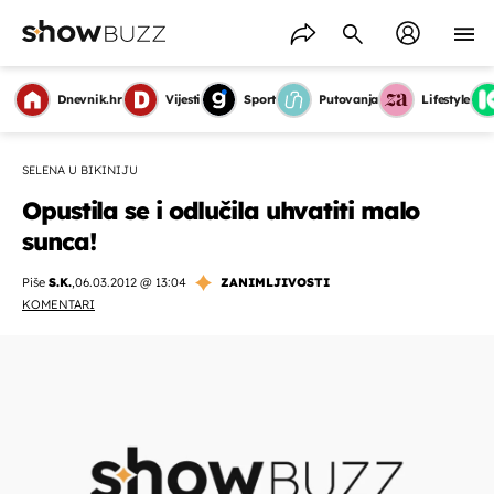
Dnevnik.hr
Vijesti
Sport
Putovanja
Lifestyle
SELENA U BIKINIJU
Opustila se i odlučila uhvatiti malo
sunca!
Piše
S.K.
,
06.03.2012 @ 13:04
ZANIMLJIVOSTI
KOMENTARI
OMOGUĆI OBAVIJESTI