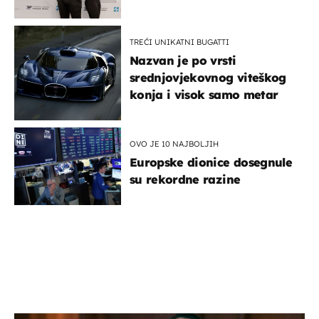
potporu za razvoj
TREĆI UNIKATNI BUGATTI
Nazvan je po vrsti
srednjovjekovnog viteškog
konja i visok samo metar
OVO JE 10 NAJBOLJIH
Europske dionice dosegnule
su rekordne razine