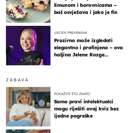
limunom i borovnicama –
baš osvježava i jako je fin
UVIJEK PREKRASNA
Prozirno može izgledati
elegantno i profinjeno – ova
haljina Jelene Rozge
najbolji je dokaz
ZABAVA
POKAŽITE ŠTO ZNATE!
Samo pravi intelektualci
mogu riješiti ovaj kviz bez
ijedne pogreške