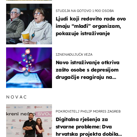
STUDIJA NA GOTOVO 1.900 OSOBA
Ljudi koji redovito rade ovo
imaju “mlađi” organizam,
pokazuje istraživanje
IZNENAĐUJUĆA VEZA
Novo istraživanje otkriva
zašto osobe s depresijom
drugačije reagiraju na
lajkove
NOVAC
POKROVITELJ PHILIP MORRIS ZAGREB
Digitalna rješenja za
stvarne probleme: Dva
hrvatska projekta dobila