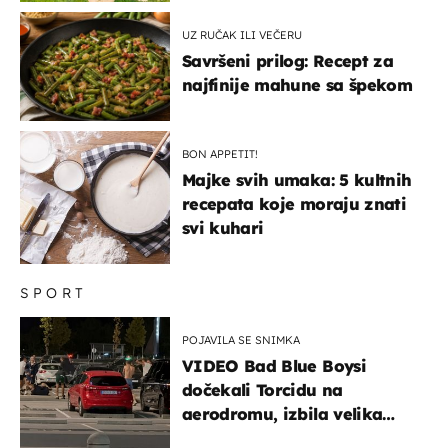
UZ RUČAK ILI VEČERU
Savršeni prilog: Recept za
najfinije mahune sa špekom
BON APPETIT!
Majke svih umaka: 5 kultnih
recepata koje moraju znati
svi kuhari
SPORT
POJAVILA SE SNIMKA
VIDEO Bad Blue Boysi
dočekali Torcidu na
aerodromu, izbila velika
masovna tučnjava