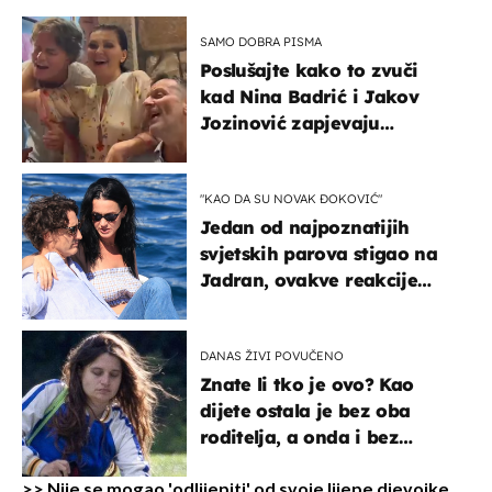
SAMO DOBRA PISMA
Poslušajte kako to zvuči
kad Nina Badrić i Jakov
Jozinović zapjevaju
Oliverov hit!
"KAO DA SU NOVAK ĐOKOVIĆ"
Jedan od najpoznatijih
svjetskih parova stigao na
Jadran, ovakve reakcije
vjerojatno nisu očekivali
DANAS ŽIVI POVUČENO
Znate li tko je ovo? Kao
dijete ostala je bez oba
roditelja, a onda i bez
milijuna koje je trebala
naslijediti
>>
Nije se mogao 'odlijepiti' od svoje lijepe djevojke