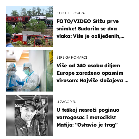
KOD BJELOVARA
FOTO/VIDEO Stižu prve
snimke! Sudarila se dva
vlaka: Više je ozlijeđenih,
hitne službe na terenu
ŠIRE GA KOMARCI
Više od 240 osoba diljem
Europe zaraženo opasnim
virusom: Najviše slučajeva u
našem susjedstvu
U ZAGORJU
U teškoj nesreći poginuo
vatrogasac i motociklst
Matija: "Ostavio je trag"