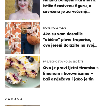
ističe ženstvenu figuru, a
savršena je za večernji
izlazak na moru
NOVE KOLEKCIJE
Ako su vam dosadile
“obične” plave traperice,
ove jeseni dolazite na svoje
- izdvajamo 15 hit modela
PREJEDNOSTAVNO ZA SLOŽITI
Ovo je pravi ljetni tiramisu s
limunom i borovnicama –
baš osvježava i jako je fin
ZABAVA