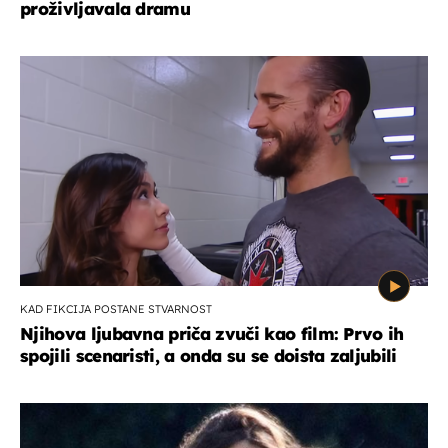
proživljavala dramu
KAD FIKCIJA POSTANE STVARNOST
Njihova ljubavna priča zvuči kao film: Prvo ih
spojili scenaristi, a onda su se doista zaljubili