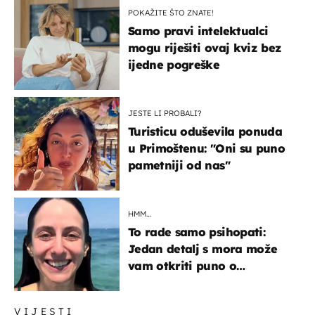
POKAŽITE ŠTO ZNATE!
Samo pravi intelektualci
mogu riješiti ovaj kviz bez
ijedne pogreške
JESTE LI PROBALI?
Turisticu oduševila ponuda
u Primoštenu: "Oni su puno
pametniji od nas"
HMM…
To rade samo psihopati:
Jedan detalj s mora može
vam otkriti puno o
prijateljima
VIJESTI