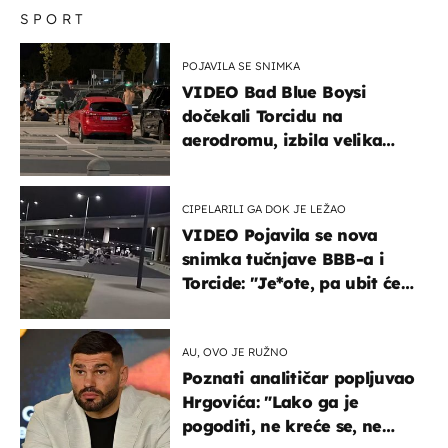
SPORT
POJAVILA SE SNIMKA
VIDEO Bad Blue Boysi
dočekali Torcidu na
aerodromu, izbila velika
masovna tučnjava
CIPELARILI GA DOK JE LEŽAO
VIDEO Pojavila se nova
snimka tučnjave BBB-a i
Torcide: "Je*ote, pa ubit će
ga!"
AU, OVO JE RUŽNO
Poznati analitičar popljuvao
Hrgovića: "Lako ga je
pogoditi, ne kreće se, ne