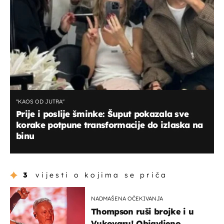
''KAOS OD JUTRA''
Prije i poslije šminke: Šuput pokazala sve
korake potpune transformacije do izlaska na
binu
3
vijesti o kojima se priča
NADMAŠENA OČEKIVANJA
Thompson ruši brojke i u
Vukovaru! Objavljeno