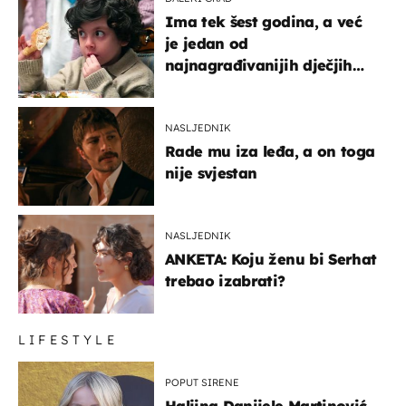
Ima tek šest godina, a već
je jedan od
najnagrađivanijih dječjih
glumaca
NASLJEDNIK
Rade mu iza leđa, a on toga
nije svjestan
NASLJEDNIK
ANKETA: Koju ženu bi Serhat
trebao izabrati?
LIFESTYLE
POPUT SIRENE
Haljina Danijele Martinović