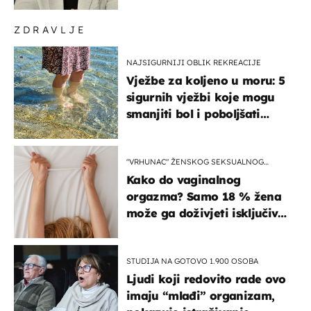
koristi noge..."
ZDRAVLJE
NAJSIGURNIJI OBLIK REKREACIJE
Vježbe za koljeno u moru: 5
sigurnih vježbi koje mogu
smanjiti bol i poboljšati
pokretljivost
"VRHUNAC" ŽENSKOG SEKSUALNOG
ISKUSTVA
Kako do vaginalnog
orgazma? Samo 18 % žena
može ga doživjeti isključivo
na ovaj način
STUDIJA NA GOTOVO 1.900 OSOBA
Ljudi koji redovito rade ovo
imaju “mlađi” organizam,