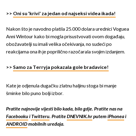
>>
Oni su 'krivi' za jedan od najseksi videa ikada!
Nakon što je navodno platila 25.000 dolara urednici Voguea
Anni Wintour kako bi mogla prisustvovati ovom događaju,
obožavatelji su imali velika očekivanja, no sudeći po
reakcijama ona ih je poprilično razočarala svojim izdanjem.
>>
Samo za Terryja pokazala gole bradavice!
Kate je odjenula dugačku zlatnu haljinu stoga bi manje
šminke bilo puno bolji izbor.
Pratite najnovije vijesti bilo kada, bilo gdje. Pratite nas na
Facebooku
i
Twitteru
. Pratite
DNEVNIK.hr
putem
iPhonea
i
ANDROID
mobilnih uređaja.