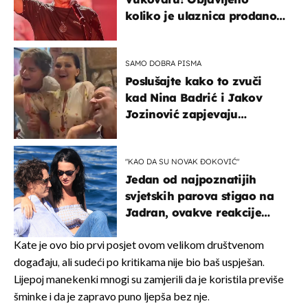
koliko je ulaznica prodano
u kratkom vremenu
SAMO DOBRA PISMA
Poslušajte kako to zvuči
kad Nina Badrić i Jakov
Jozinović zapjevaju
Oliverov hit!
"KAO DA SU NOVAK ĐOKOVIĆ"
Jedan od najpoznatijih
svjetskih parova stigao na
Jadran, ovakve reakcije
vjerojatno nisu očekivali
Kate je ovo bio prvi posjet ovom velikom društvenom
događaju, ali sudeći po kritikama nije bio baš uspješan.
Lijepoj manekenki mnogi su zamjerili da je koristila previše
šminke i da je zapravo puno ljepša bez nje.