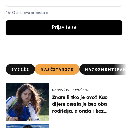
1500 znakova preostalo
Prijavite se
SVJEŽE
NAJČITANIJE
NAJKOMENTIRAN
DANAS ŽIVI POVUČENO
Znate li tko je ovo? Kao
dijete ostala je bez oba
roditelja, a onda i bez
milijuna koje je trebala
naslijediti