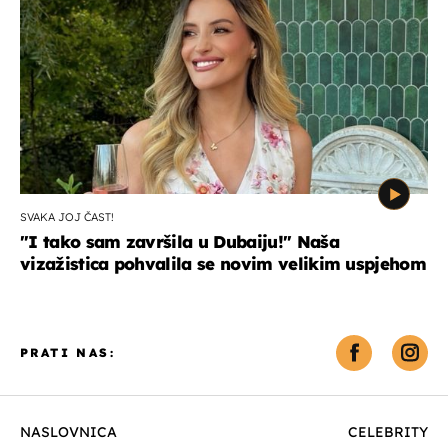
SVAKA JOJ ČAST!
"I tako sam završila u Dubaiju!" Naša
vizažistica pohvalila se novim velikim uspjehom
PRATI NAS:
NASLOVNICA
CELEBRITY