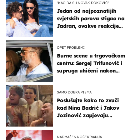
"KAO DA SU NOVAK ĐOKOVIĆ"
Jedan od najpoznatijih
svjetskih parova stigao na
Jadran, ovakve reakcije
vjerojatno nisu očekivali
OPET PROBLEMI
Burne scene u trgovačkom
centru: Sergej Trifunović i
supruga uhićeni nakon
svađe!
SAMO DOBRA PISMA
Poslušajte kako to zvuči
kad Nina Badrić i Jakov
Jozinović zapjevaju
Oliverov hit!
NADMAŠENA OČEKIVANJA