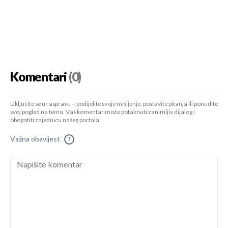
Komentari
(0)
Uključite se u raspravu – podijelite svoje mišljenje, postavite pitanja ili ponudite
svoj pogled na temu. Vaš komentar može potaknuti zanimljiv dijalog i
obogatiti zajednicu našeg portala.
Važna obavijest
!