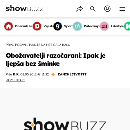
Dnevnik.hr
Vijesti
Sport
Putovanja
Lifestyle
PRVO POJAVLJIVANJE NA MET GALA BALU
Obožavatelji razočarani: Ipak je
ljepša bez šminke
Piše
D.K.
,
08.05.2012 @ 11:32
ZANIMLJIVOSTI
KOMENTARI
OMOGUĆI OBAVIJESTI