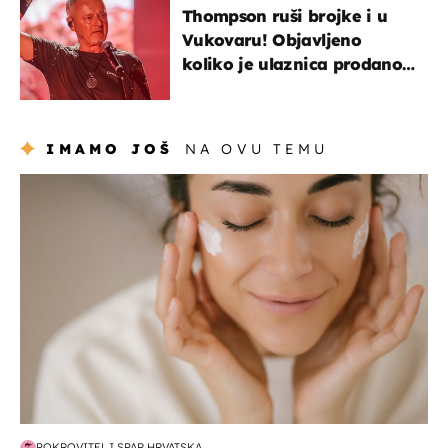
Thompson ruši brojke i u
Vukovaru! Objavljeno
koliko je ulaznica prodano
u kratkom vremenu
IMAMO JOŠ
NA OVU TEMU
moda & ljepota
POKROVITELJ SPAR HRVATSKA