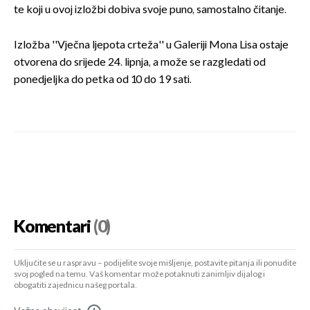
te koji u ovoj izložbi dobiva svoje puno, samostalno čitanje.
Izložba ''Vječna ljepota crteža'' u Galeriji Mona Lisa ostaje
otvorena do srijede 24. lipnja, a može se razgledati od
ponedjeljka do petka od 10 do 19 sati.
Komentari
(0)
Uključite se u raspravu – podijelite svoje mišljenje, postavite pitanja ili ponudite
svoj pogled na temu. Vaš komentar može potaknuti zanimljiv dijalog i
obogatiti zajednicu našeg portala.