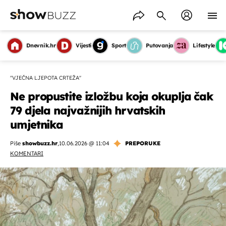
Dnevnik.hr
Vijesti
Sport
Putovanja
Lifestyle
''VJEČNA LJEPOTA CRTEŽA''
Ne propustite izložbu koja okuplja čak
79 djela najvažnijih hrvatskih
umjetnika
Piše
showbuzz.hr
,
10.06.2026 @ 11:04
PREPORUKE
KOMENTARI
OMOGUĆI OBAVIJESTI