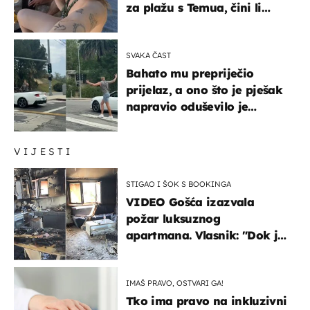
za plažu s Temua, čini li
vam se ovo sigurnim?
SVAKA ČAST
Bahato mu prepriječio
prijelaz, a ono što je pješak
napravio oduševilo je
društvene mreže
VIJESTI
STIGAO I ŠOK S BOOKINGA
VIDEO Gošća izazvala
požar luksuznog
apartmana. Vlasnik: "Dok je
gorjelo, smijali su se, pili i
pokazivali mi srednji prst"
IMAŠ PRAVO, OSTVARI GA!
Tko ima pravo na inkluzivni