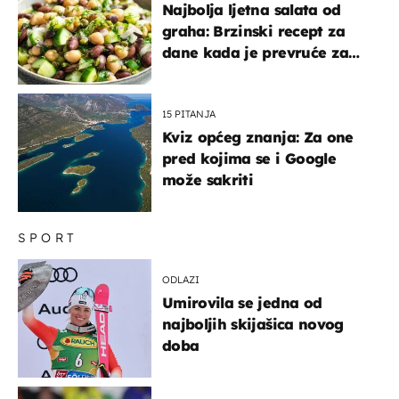
Najbolja ljetna salata od
graha: Brzinski recept za
dane kada je prevruće za
kuhanje
15 PITANJA
Kviz općeg znanja: Za one
pred kojima se i Google
može sakriti
SPORT
ODLAZI
Umirovila se jedna od
najboljih skijašica novog
doba