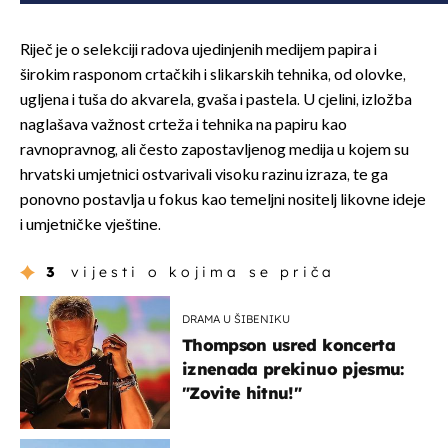
Riječ je o selekciji radova ujedinjenih medijem papira i
širokim rasponom crtačkih i slikarskih tehnika, od olovke,
ugljena i tuša do akvarela, gvaša i pastela. U cjelini, izložba
naglašava važnost crteža i tehnika na papiru kao
ravnopravnog, ali često zapostavljenog medija u kojem su
hrvatski umjetnici ostvarivali visoku razinu izraza, te ga
ponovno postavlja u fokus kao temeljni nositelj likovne ideje
i umjetničke vještine.
3
vijesti o kojima se priča
DRAMA U ŠIBENIKU
Thompson usred koncerta
iznenada prekinuo pjesmu:
"Zovite hitnu!"