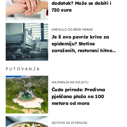
dodatak? Može se dobiti i
720 eura
KRENULO OD BRZE HRANE
Je li ovo povrće krivo za
epidemiju? Stotine
zaraženih, restorani hitno
povukli proizvod
PUTOVANJA
NAJMANJA NA SVIJETU
Čudo prirode: Predivna
pješčana plaža na 100
metara od mora
GOTOVO ZA 15 MINUTA