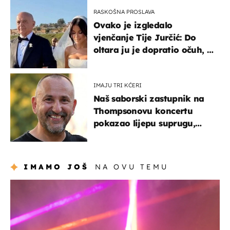
RASKOŠNA PROSLAVA
Ovako je izgledalo
vjenčanje Tije Jurčić: Do
oltara ju je dopratio očuh, a
slavilo se uz Olivera i Rozgu
IMAJU TRI KĆERI
Naš saborski zastupnik na
Thompsonovu koncertu
pokazao lijepu suprugu,
koja godinama izbjegava
javnost
IMAMO JOŠ
NA OVU TEMU
kultura & zabava