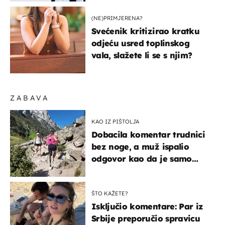
(NE)PRIMJERENA?
Svećenik kritizirao kratku
odjeću usred toplinskog
vala, slažete li se s njim?
ZABAVA
KAO IZ PIŠTOLJA
Dobacila komentar trudnici
bez noge, a muž ispalio
odgovor kao da je samo
čekao…
ŠTO KAŽETE?
Isključio komentare: Par iz
Srbije preporučio spravicu