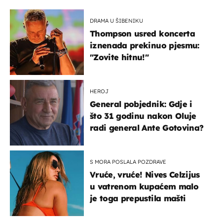
DRAMA U ŠIBENIKU
Thompson usred koncerta
iznenada prekinuo pjesmu:
"Zovite hitnu!"
HEROJ
General pobjednik: Gdje i
što 31 godinu nakon Oluje
radi general Ante Gotovina?
S MORA POSLALA POZDRAVE
Vruće, vruće! Nives Celzijus
u vatrenom kupaćem malo
je toga prepustila mašti