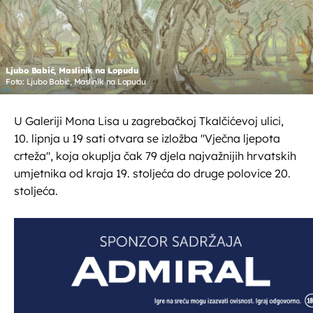
Ljubo Babić, Maslinik na Lopudu
Foto: Ljubo Babić, Maslinik na Lopudu
U Galeriji Mona Lisa u zagrebačkoj Tkalčićevoj ulici,
10. lipnja u 19 sati otvara se izložba ''Vječna ljepota
crteža'', koja okuplja čak 79 djela najvažnijih hrvatskih
umjetnika od kraja 19. stoljeća do druge polovice 20.
stoljeća.