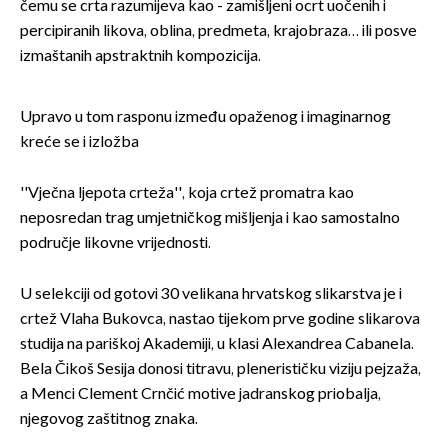
čemu se crta razumijeva kao - zamišljeni ocrt uočenih i
percipiranih likova, oblina, predmeta, krajobraza… ili posve
izmaštanih apstraktnih kompozicija.
Upravo u tom rasponu između opaženog i imaginarnog
kreće se i izložba
''Vječna ljepota crteža'', koja crtež promatra kao
neposredan trag umjetničkog mišljenja i kao samostalno
područje likovne vrijednosti.
U selekciji od gotovi 30 velikana hrvatskog slikarstva je i
crtež Vlaha Bukovca, nastao tijekom prve godine slikarova
studija na pariškoj Akademiji, u klasi Alexandrea Cabanela.
Bela Čikoš Sesija donosi titravu, plenerističku viziju pejzaža,
a Menci Clement Crnčić motive jadranskog priobalja,
njegovog zaštitnog znaka.