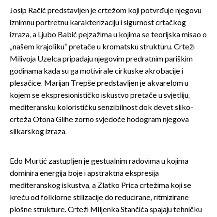
Josip Račić predstavljen je crtežom koji potvrđuje njegovu
iznimnu portretnu karakterizaciju i sigurnost crtačkog
izraza, a Ljubo Babić pejzažima u kojima se teorijska misao o
„našem krajoliku“ pretače u kromatsku strukturu. Crteži
Milivoja Uzelca pripadaju njegovim predratnim pariškim
godinama kada su ga motivirale cirkuske akrobacije i
plesačice. Marijan Trepše predstavljen je akvarelom u
kojem se ekspresionističko iskustvo pretače u svjetliju,
mediteransku kolorističku senzibilnost dok devet sliko-
crteža Otona Glihe zorno svjedoče hodogram njegova
slikarskog izraza.
Edo Murtić zastupljen je gestualnim radovima u kojima
dominira energija boje i apstraktna ekspresija
mediteranskog iskustva, a Zlatko Prica crtežima koji se
kreću od folklorne stilizacije do reducirane, ritmizirane
plošne strukture. Crteži Miljenka Stančića spajaju tehničku