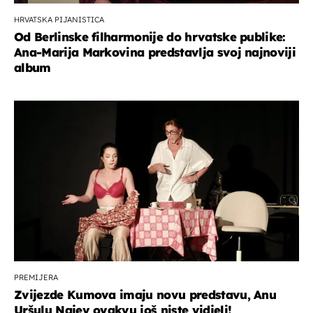
HRVATSKA PIJANISTICA
Od Berlinske filharmonije do hrvatske publike:
Ana-Marija Markovina predstavlja svoj najnoviji
album
PREMIJERA
Zvijezde Kumova imaju novu predstavu, Anu
Uršulu Najev ovakvu još niste vidjeli!