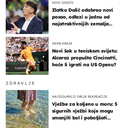
NOVI IZAZOV
Zlatko Dalić odabrao novi
posao, odlazi u jednu od
najatraktivnijih zemalja
svijeta
NEMA KRAJA
Novi šok u teniskom svijetu:
Alcaraz propušta Cincinatti,
hoće li igrati na US Openu?
ZDRAVLJE
NAJSIGURNIJI OBLIK REKREACIJE
Vježbe za koljeno u moru: 5
sigurnih vježbi koje mogu
smanjiti bol i poboljšati
pokretljivost