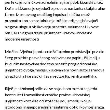
perfekciju i oniričko-nadrealni imaginarij, dok kiparski crtež
Dušana Džamonje svjedoči o procesu nastanka skulpturalne
forme iz osnovnog crtačkog impulsa. Izložba crtež
promatra kao samostalni umjetnički medij, naglašavajući
njegovu ulogu u oblikovanju prostora, volumena i likovne
misli, ali i njegovu trajnu prisutnost u razvoju hrvatske
moderne umjetnosti.
Izložba ''Vječna ljepota crteža'' ujedno predstavlja i prvi dio
šireg projekta posvećenog radovima na papiru, čiji je cilj u
budućim nastavcima dodatno proširiti pregled hrvatske
umjetnosti ovoga medija uključivanjem novih autora i radova
iz različitih stvaralačkih faza već zastupljenih umjetnika.
Riječ je o iznimnoj prilici da se na jednom mjestu sagleda
kontinuitet i raznolikost crtačke prakse u hrvatskoj
umjetnosti kroz više od stoljeća i pol, u mediju koji je
istodobno i najneposredniji i najintimniji oblik likovnog izraza,