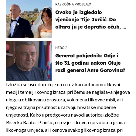
RASKOŠNA PROSLAVA
Ovako je izgledalo
vjenčanje Tije Jurčić: Do
oltara ju je dopratio očuh, a
slavilo se uz Olivera i Rozgu
HEROJ
General pobjednik: Gdje i
što 31 godinu nakon Oluje
radi general Ante Gotovina?
Izložba se usredotočuje na crtež kao autonomni likovni
medij i temelj likovnog izraza, pri čemu se naglašava njegova
uloga u oblikovanju prostora, volumena i likovne misli, ali i
njegova trajna prisutnost u razvoju hrvatske moderne
umjetnosti. Kako u predgovoru navodi autorica izložbe
Biserka Rauter Plančić, crtež je - drevna i prvobitna grana
likovnoga umijeća, ali i osnova svakog likovnog izraza, pri