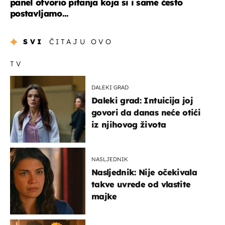
panel otvorio pitanja koja si i same često
postavljamo...
SVI
ČITAJU OVO
TV
DALEKI GRAD
Daleki grad: Intuicija joj
govori da danas neće otići
iz njihovog života
NASLJEDNIK
Nasljednik: Nije očekivala
takve uvrede od vlastite
majke