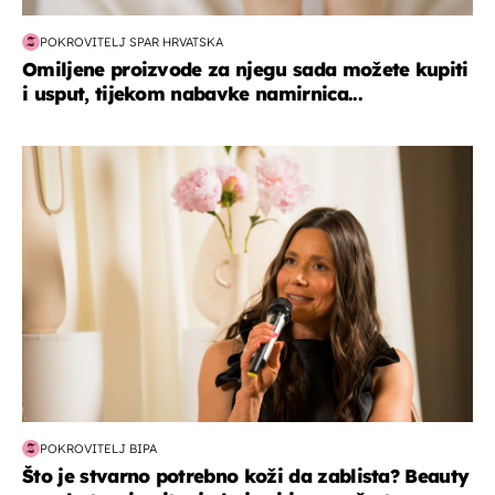
POKROVITELJ SPAR HRVATSKA
Omiljene proizvode za njegu sada možete kupiti
i usput, tijekom nabavke namirnica...
moda & ljepota
POKROVITELJ BIPA
Što je stvarno potrebno koži da zablista? Beauty