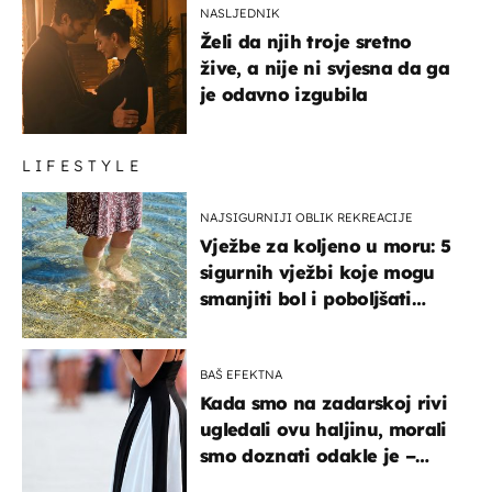
NASLJEDNIK
Želi da njih troje sretno
žive, a nije ni svjesna da ga
je odavno izgubila
LIFESTYLE
NAJSIGURNIJI OBLIK REKREACIJE
Vježbe za koljeno u moru: 5
sigurnih vježbi koje mogu
smanjiti bol i poboljšati
pokretljivost
BAŠ EFEKTNA
Kada smo na zadarskoj rivi
ugledali ovu haljinu, morali
smo doznati odakle je –
košta samo 18 eura