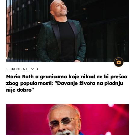
ISKRENI INTERVJU
Mario Roth o granicama koje nikad ne bi prešao
zbog popularnosti: "Davanje života na pladnju
nije dobro"