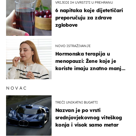
VRIJEDI IH UVRSTITI U PREHRANU
6 napitaka koje dijetetičari
preporučuju za zdrave
zglobove
NOVO ISTRAŽIVANJE
Hormonska terapija u
menopauzi: Žene koje je
koriste imaju znatno manji
rizik od ovoga
NOVAC
TREĆI UNIKATNI BUGATTI
Nazvan je po vrsti
srednjovjekovnog viteškog
konja i visok samo metar