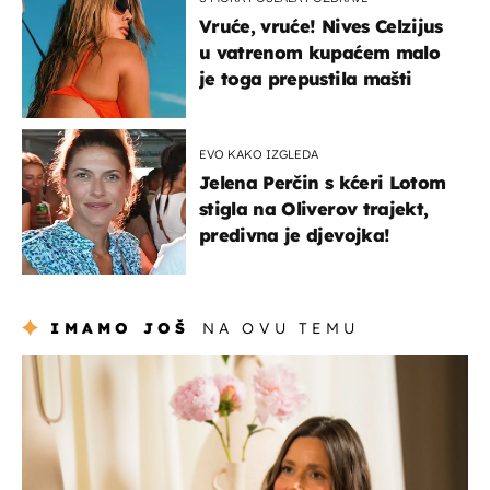
Vruće, vruće! Nives Celzijus
u vatrenom kupaćem malo
je toga prepustila mašti
EVO KAKO IZGLEDA
Jelena Perčin s kćeri Lotom
stigla na Oliverov trajekt,
predivna je djevojka!
IMAMO JOŠ
NA OVU TEMU
moda & ljepota