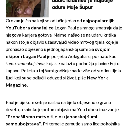
badić istaknuo je najbolje
adute Maje Šuput
Grozan je čin na koji se odlučio jedan od
najpopularnijih
YouTubera današnjice
Logan Paul pa mnogi smatraju da je
njegova karijera gotova. Naime, našao se na udaru kritika
nakon što je objavio užasavajući video mrtvog tijela koje je
pronašao obješeno u jednoj japanskoj šumi. Sa
svojom
ekipom Logan Paul
je posjetio Aokigaharu, poznatu kao
šumu samoubojstava
, koja se nalazi u podnožju planine Fuji u
Japanu. Policija u toj šumi godišnje nađe više od stotinu tijela
ljudi koji su se odlučili oduzeti si život, piše
New York
Magazine.
Paul je tijekom šetnje naišao na tijelo obješeno o granu
drveta, a snimku je potom objavio na YouTubeu i nazvao je
"Pronašli smo mrtvo tijelo u japanskoj šumi
samoubojstava".
Pri tome je zamutio samo lice pokojnika,