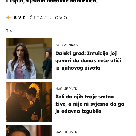
i usput, tijekom nabavke namirnica...
SVI
ČITAJU OVO
TV
DALEKI GRAD
Daleki grad: Intuicija joj
govori da danas neće otići
iz njihovog života
NASLJEDNIK
Želi da njih troje sretno
žive, a nije ni svjesna da ga
je odavno izgubila
NASLJEDNIK