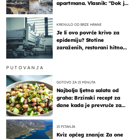
apartmana. Vlasnik: "Dok je
gorjelo, smijali su se, pili i
pokazivali mi srednji prst"
KRENULO OD BRZE HRANE
Je li ovo povrće krivo za
epidemiju? Stotine
zaraženih, restorani hitno
povukli proizvod
PUTOVANJA
GOTOVO ZA 15 MINUTA
Najbolja ljetna salata od
graha: Brzinski recept za
dane kada je prevruće za
kuhanje
15 PITANJA
Kviz općeg znanja: Za one