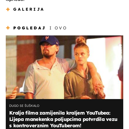
GALERIJA
POGLEDAJ
I OVO
DUGO SE ŠUŠKALO
Kralja filma zamijenila kraljem YouTubea:
Lijepa manekenka poljupcima potvrdila vezu
s kontroverznim YouTuberom!