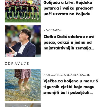
Golijada u Litvi: Hajduku
petarda i velika prednost
uoči uzvrata na Poljudu
NOVI IZAZOV
Zlatko Dalić odabrao novi
posao, odlazi u jednu od
najatraktivnijih zemalja
svijeta
ZDRAVLJE
NAJSIGURNIJI OBLIK REKREACIJE
Vježbe za koljeno u moru: 5
sigurnih vježbi koje mogu
smanjiti bol i poboljšati
pokretljivost