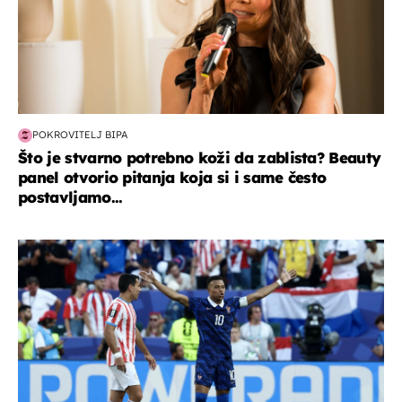
POKROVITELJ BIPA
Što je stvarno potrebno koži da zablista? Beauty
panel otvorio pitanja koja si i same često
postavljamo...
svjetsko prvenstvo 2026