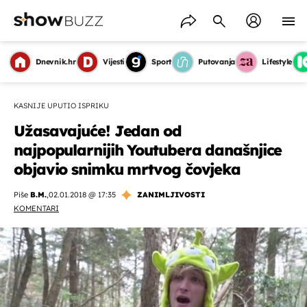
Dnevnik.hr
Vijesti
Sport
Putovanja
Lifestyle
KASNIJE UPUTIO ISPRIKU
Užasavajuće! Jedan od
najpopularnijih Youtubera današnjice
objavio snimku mrtvog čovjeka
Piše
B.M.
,
02.01.2018 @ 17:35
ZANIMLJIVOSTI
KOMENTARI
OMOGUĆI OBAVIJESTI