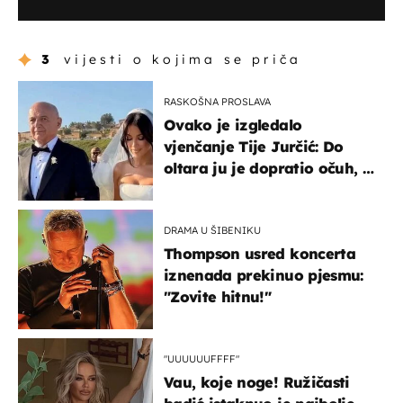
3
vijesti o kojima se priča
RASKOŠNA PROSLAVA
Ovako je izgledalo
vjenčanje Tije Jurčić: Do
oltara ju je dopratio očuh, a
slavilo se uz Olivera i Rozgu
DRAMA U ŠIBENIKU
Thompson usred koncerta
iznenada prekinuo pjesmu:
"Zovite hitnu!"
"UUUUUUFFFF"
Vau, koje noge! Ružičasti