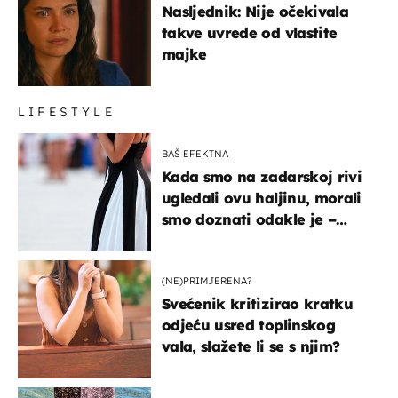
Nasljednik: Nije očekivala
takve uvrede od vlastite
majke
LIFESTYLE
BAŠ EFEKTNA
Kada smo na zadarskoj rivi
ugledali ovu haljinu, morali
smo doznati odakle je –
košta samo 18 eura
(NE)PRIMJERENA?
Svećenik kritizirao kratku
odjeću usred toplinskog
vala, slažete li se s njim?