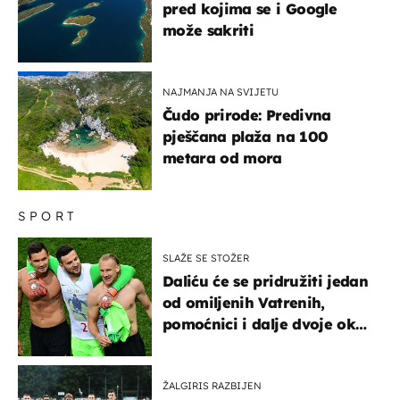
pred kojima se i Google
može sakriti
NAJMANJA NA SVIJETU
Čudo prirode: Predivna
pješčana plaža na 100
metara od mora
SPORT
SLAŽE SE STOŽER
Daliću će se pridružiti jedan
od omiljenih Vatrenih,
pomoćnici i dalje dvoje oko
ponude
ŽALGIRIS RAZBIJEN