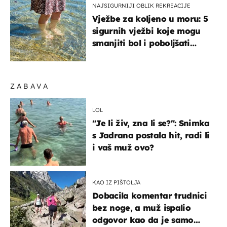
NAJSIGURNIJI OBLIK REKREACIJE
Vježbe za koljeno u moru: 5
sigurnih vježbi koje mogu
smanjiti bol i poboljšati
pokretljivost
ZABAVA
LOL
"Je li živ, zna li se?": Snimka
s Jadrana postala hit, radi li
i vaš muž ovo?
KAO IZ PIŠTOLJA
Dobacila komentar trudnici
bez noge, a muž ispalio
odgovor kao da je samo