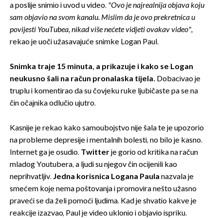
a poslije snimio i uvod u video.
"Ovo je najrealnija objava koju
sam objavio na svom kanalu. Mislim da je ovo prekretnica u
povijesti YouTubea, nikad više nećete vidjeti ovakav video",
rekao je uoči užasavajuće snimke Logan Paul.
Snimka traje 15 minuta, a prikazuje i kako se Logan
neukusno šali na račun pronalaska tijela.
Dobacivao je
truplu i komentirao da su čovjeku ruke ljubičaste pa se na
čin očajnika odlučio ujutro.
Kasnije je rekao kako samoubojstvo nije šala te je upozorio
na probleme depresije i mentalnih bolesti, no bilo je kasno.
Internet ga je osudio.
Twitter
je gorio od kritika na račun
mladog Youtubera, a ljudi su njegov čin ocijenili kao
neprihvatljiv.
Jedna korisnica Logana Paula
nazvala je
smećem koje nema poštovanja i promovira nešto užasno
praveći se da želi pomoći ljudima. Kad je shvatio kakve je
reakcije izazvao, Paul je video uklonio i objavio ispriku.