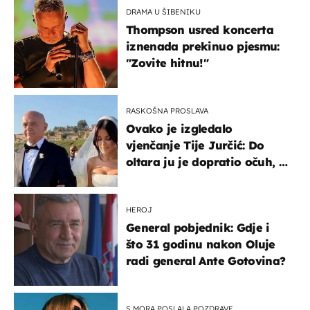
DRAMA U ŠIBENIKU
Thompson usred koncerta
iznenada prekinuo pjesmu:
"Zovite hitnu!"
RASKOŠNA PROSLAVA
Ovako je izgledalo
vjenčanje Tije Jurčić: Do
oltara ju je dopratio očuh, a
slavilo se uz Olivera i Rozgu
HEROJ
General pobjednik: Gdje i
što 31 godinu nakon Oluje
radi general Ante Gotovina?
S MORA POSLALA POZDRAVE