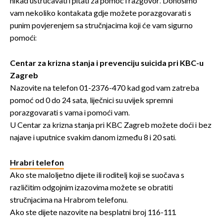
nikad ustručavati i pitati za pomoć i razgovor. Donosimo
vam nekoliko kontakata gdje možete porazgovarati s
punim povjerenjem sa stručnjacima koji će vam sigurno
pomoći:
Centar za krizna stanja i prevenciju suicida pri KBC-u
Zagreb
Nazovite na telefon 01-2376-470 kad god vam zatreba
pomoć od 0 do 24 sata, liječnici su uvijek spremni
porazgovarati s vama i pomoći vam.
U Centar za krizna stanja pri KBC Zagreb možete doći i bez
najave i uputnice svakim danom između 8 i 20 sati.
Hrabri telefon
Ako ste maloljetno dijete ili roditelj koji se suočava s
različitim odgojnim izazovima možete se obratiti
stručnjacima na Hrabrom telefonu.
Ako ste dijete nazovite na besplatni broj 116-111.