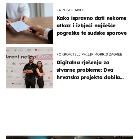
ZA POSLODAVCE
Kako ispravno dati nekome
otkaz i izbjeći najčešće
pogreške te sudske sporove
POKROVITELJ PHILIP MORRIS ZAGREB
Digitalna rješenja za
stvarne probleme: Dva
hrvatska projekta dobila
potporu za razvoj