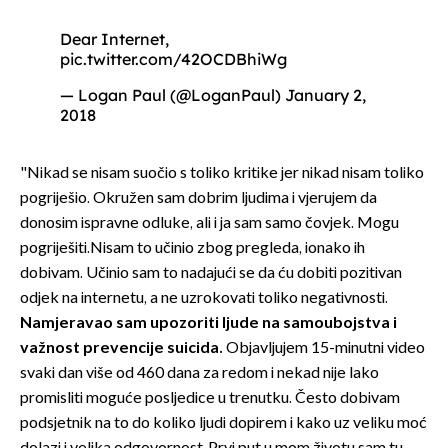
Dear Internet,
pic.twitter.com/42OCDBhiWg
— Logan Paul (@LoganPaul)
January 2,
2018
"Nikad se nisam suočio s toliko kritike jer nikad nisam toliko
pogriješio. Okružen sam dobrim ljudima i vjerujem da
donosim ispravne odluke, ali i ja sam samo čovjek. Mogu
pogriješiti.Nisam to učinio zbog pregleda, ionako ih
dobivam. Učinio sam to nadajući se da ću dobiti pozitivan
odjek na internetu, a ne uzrokovati toliko negativnosti.
Namjeravao sam upozoriti ljude na samoubojstva i
važnost prevencije suicida.
Objavljujem 15-minutni video
svaki dan više od 460 dana za redom i nekad nije lako
promisliti moguće posljedice u trenutku. Često dobivam
podsjetnik na to do koliko ljudi dopirem i kako uz veliku moć