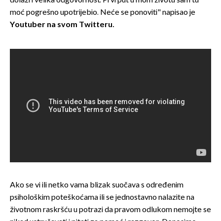
dolazi i velika odgovornost. Prvi put u mom životu sam tu
moć pogrešno upotrijebio. Neće se ponoviti" napisao je
Youtuber na svom Twitteru.
Ako se vi ili netko vama blizak suočava s određenim
psihološkim poteškoćama ili se jednostavno nalazite na
životnom raskršću u potrazi da pravom odlukom nemojte se