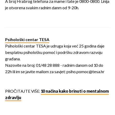
A broj Hrabrog telefona za mame i tate je 0800-0800. Linija
je otvorena svakim radnim danm od 9-20h.
Psihološki centar TESA
Psihološki centar TESA je udruga koja već 25 godina daje
besplatnu psihološku pomoć i podršku zdravom razvoju
građana.
Nazovite na broj: 01/48 28 888 - radnim danom od 10 do
22h ili im se javite mailom za savjet: psiho.pomoc@tesa.hr
PROČITAJTE VIŠE:
10 načina kako brinuti o mentalnom
zdravlju