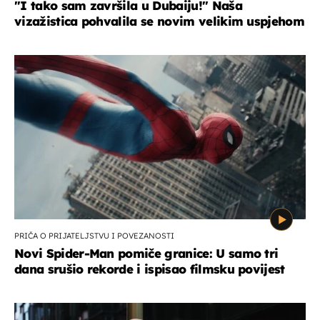
"I tako sam završila u Dubaiju!" Naša
vizažistica pohvalila se novim velikim uspjehom
PRIČA O PRIJATELJSTVU I POVEZANOSTI
Novi Spider-Man pomiče granice: U samo tri
dana srušio rekorde i ispisao filmsku povijest