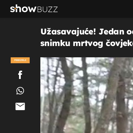
Užasavajuće! Jedan od
snimku mrtvog čovjek
PODIJELI
POGLEDAJ