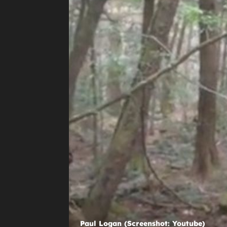
TRAGIČAN SLUČAJ
Otkriven uzrok smrti supruga slav
glumice koji je pronađen mrtav u 
domu
Paul Logan (Screenshot: Youtube)