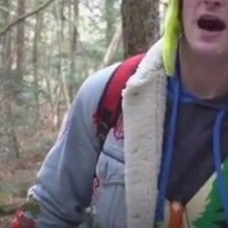
+
1
+
7
''ZAISTA MI JE NEUGODNO...''
ne
Skandal iz 2004. jedan je od najvećih u
svom
showbizu, o njemu se priča i danas!