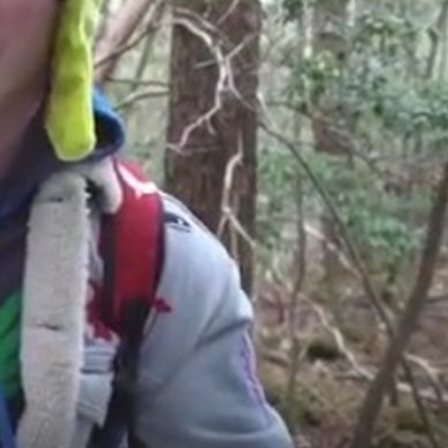
+
28
HOĆE LI USPJETI?
Snimila i video: Ella Dvornik tjedan dana
živi s 30 eura!